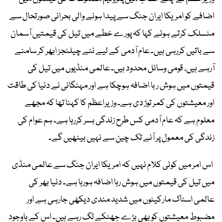
اضافے کو امریکا ایران جنگ سے پیدا ہونے والی بحرانی صورتحال سے
منسلک کرتے ہوئے کہا کہ پورے خطے میں تیل کی قیمتیں آسمان
سے باتیں کررہی ہیں۔ عام آدمی کے لیے نئے چیلنجز ابھر کر سامنے
آرہے ہیں، قومی وسائل محدود ہیں۔ عالمی منڈیوں میں تیل کی
قیمتوں میں ہوش ربا اضافہ ہوچکا ہے اور مہنگائی نے دنیا کی طاقت
اور معیشتوں کی کمر توڑ دی ہے۔ وزیراعظم کا کہنا تھا کہ مجھے
معلوم ہے کہ عام آدمی کس طرح زندگی بسر کررہا ہے۔ ہم عوام کی
زندگی کی معمول پر آنے تک چین سے نہیں بیٹھیں گے۔
اس امر میں کوئی کلام نہیں کہ امریکا ایران جنگ سے عالمی منڈی
میں تیل کی قیمتوں میں ہوش رہا اضافہ ہورہا ہے۔ دنیا بھر کی
عالمی اسٹاک مارکیٹوں میں شدید مندی دیکھی جارہی ہے اور
مضبوط معیشتوں کو بھی بڑے جھٹکے لگ رہے ہیں۔ اس کے باوجود