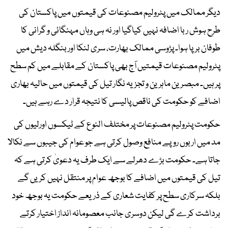
دیگر ممالک میں پٹرولیم مصنوعات کی قیمتوں میں پاکستان کی
طرح ہوش ربا اضافہ نہیں کیاگیا اور نہ ہی وہاں مہنگائی و گرانی کا
طوفان برپا ہوا۔ پڑوسی ممالک بھارت، سری لنکا اور بنگلہ دیش میں
پٹرولیم مصنوعات قیمتیں آج بھی پاکستان کے مقابلے میں کم سطح
پر ہیں۔ مبصرین ماہرین و تجزیہ نگار تیل کی قیمتوں میں حالیہ بھاری
اضافے کو حکومت کی ناقص پالیسی کا نتیجہ قرار دے رہے ہیں۔
حکومت پٹرولیم مصنوعات پر مختلف النوع کے ٹیکسوں اورلیوں کی
مد میں اربوں روپے منافع وصول کرتی ہے جو عوام کی جیبوں سے نکالا
جاتا ہے۔ حکومت بڑے دھرلے سے ایک طرف یہ دعویٰ کرتی ہے کہ
تیل کی قیمتوں میں اضافے کا بوجھ عوام پر منتقل نہیں کریں گے
بلکہ سرکاری سطح پر کفایت شعاری کے ذریعے حکومت یہ بوجھ خود
برداشت کرے گی لیکن دوسری جانب معصومانہ انداز اختیار کرتے