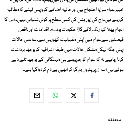
خیبر عوام سراپا احتجاج ہیں اور حالیہ اضافے کو واپس لینے کا مطالبہ
کررہے ہیں۔ آج کی اپوزیشن کی کسی سطح پر کوئی شنوائی نہیں۔ اس کا
انجام بھلا کیا رنگ لائے گا؟ حکومت بودے اقدامات اور ناقص
فیصلوں سے عوام میں اپنی مقبولیت کھورہی ہے۔ عالمی حالات
اپنی جگہ لیکن مشکل حالات میں طبقہ اشرافیہ کو بوجھ برداشت
کرنا چاہیے نہ کہ عوام کو جو پہلے ہی مہنگائی کے بوجھ تلے دبے
ہوئے ہیں اب ان پر پٹرول بم گراکر انھیں بے دم کردیاگیا ہے۔
متعلقہ