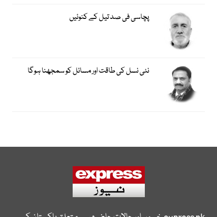
پچاسی فی صد تیل کے کنوئیں
نئی نسل کی طاقت اور مسائل کو سمجھنا ہوگا