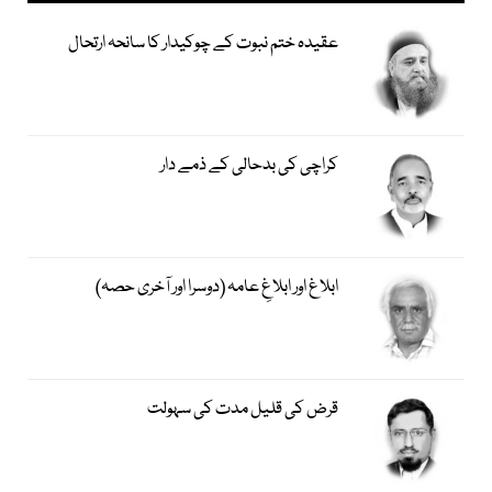
عقیدہ ختم نبوت کے چوکیدار کا سانحہ ارتحال
کراچی کی بدحالی کے ذمے دار
ابلاغ اور ابلاغِ عامہ (دوسرا اور آخری حصہ)
قرض کی قلیل مدت کی سہولت