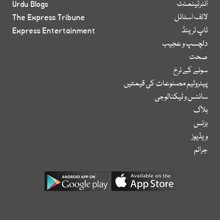
انٹرٹینمنٹ
Urdu Blogs
لائف اسٹائل
The Express Tribune
ٹاپ ٹرینڈ
Express Entertainment
دلچسپ و عجیب
صحت
سونے کے نرخ
پیٹرولیم مصنوعات کی قیمتیں
سائنس و ٹیکنالوجی
بلاگ
بزنس
ویڈیوز
جرائم