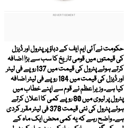
حکومت نے آئی ایم ایف کے دباؤ پر پٹرول اور ڈیزل
کی قیمتوں میں قومی تاریخ کا سب سے بڑا اضافہ
کرتے ہوئے پٹرول کی قیمت میں 137روپے فی لیٹر
اور ڈیزل کی قیمت میں 184 روپے فی لیٹر اضافہ
کیا ہے۔ وزیراعظم نے قوم سے اپنے خطاب میں
پٹرول پر لیوی میں 80 روپے کمی کا اعلان کرتے
ہوئے پٹرول کی نئی قیمت 378 فی لیٹر مقرر کردی
ہے۔ واضح رہے کہ یہ کمی محض ایک ماہ کے