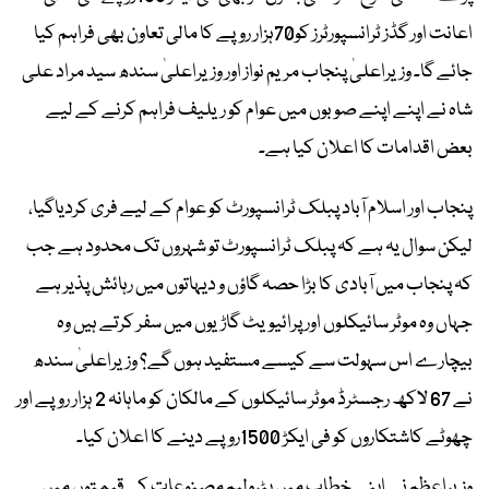
اعانت اور گڈز ٹرانسپورٹرز کو70ہزار روپے کا مالی تعاون بھی فراہم کیا
جائے گا۔ وزیراعلیٰ پنجاب مریم نواز اور وزیراعلیٰ سندھ سید مراد علی
شاہ نے اپنے اپنے صوبوں میں عوام کو ریلیف فراہم کرنے کے لیے
بعض اقدامات کا اعلان کیا ہے۔
پنجاب اور اسلام آباد پبلک ٹرانسپورٹ کو عوام کے لیے فری کردیاگیا،
لیکن سوال یہ ہے کہ پبلک ٹرانسپورٹ تو شہروں تک محدود ہے جب
کہ پنجاب میں آبادی کا بڑا حصہ گاؤں و دیہاتوں میں رہائش پذیر ہے
جہاں وہ موٹر سائیکلوں اور پرائیویٹ گاڑیوں میں سفر کرتے ہیں وہ
بیچارے اس سہولت سے کیسے مستفید ہوں گے؟ وزیراعلیٰ سندھ
نے 67 لاکھ رجسٹرڈ موٹر سائیکلوں کے مالکان کو ماہانہ 2 ہزار روپے اور
چھوٹے کاشتکاروں کو فی ایکڑ 1500روپے دینے کا اعلان کیا۔
وزیراعظم نے اپنے خطاب میں پٹرولیم مصنوعات کی قیمتوں میں