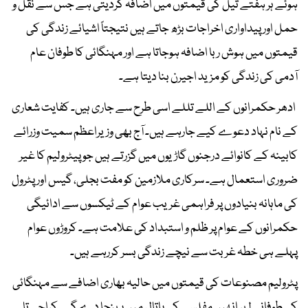
ہوئے ہر ہفتے تیل کی قیمتوں میں اضافہ کردیتی ہے جس سے نقل و
حمل اور پیداواری اخراجات بڑھ جاتے ہیں نتیجتاً اشیائے زندگی کی
قیمتوں میں ہوش ربا اضافہ ہوجاتا ہے اور مہنگائی کا طوفان عام
آدمی کی زندگی کو مزید اجیرن بنا دیتا ہے۔
ادھر حکمرانوں کے اللے تللے اسی طرح سے جاری ہیں۔ کفایت شعاری
کے نام نہاد دعوے کیے جارہے ہیں۔ آج بھی وزیراعظم سمیت وزرائے
کابینہ کے کانوائے درجنوں گاڑیوں میں گزرتے ہیں جو پیٹرولیم کا غیر
ضروری استعمال ہے۔ سرکاری ملازمین کو مفت بجلی، گیس اور پٹرول
کی ماہانہ بنیادوں پر فراہمی غریب عوام کے ٹیکسوں سے ادائیگی
حکمرانوں کے عوام پر ظلم و استبداد کی علامت ہے۔ کروڑوں عوام
پہلے ہی خطہ غربت سے نیچے زندگی بسر کررہے ہیں۔
پٹرولیم مصنوعات کی قیمتوں میں حالیہ بھاری اضافے سے مہنگائی
کی طوفانی لہر انھیں مفلسی کی پاتال میں پہنچا دے گی۔ کراچی تا