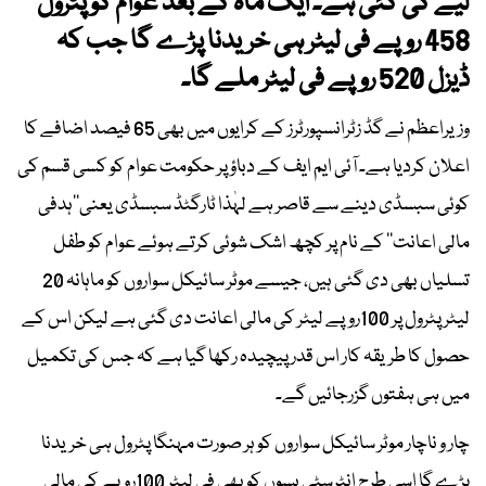
لیے کی گئی ہے۔ ایک ماہ کے بعد عوام کو پٹرول
458 روپے فی لیٹر ہی خریدنا پڑے گا جب کہ
ڈیزل 520 روپے فی لیٹر ملے گا۔
وزیراعظم نے گڈ زٹرانسپورٹرز کے کرایوں میں بھی 65 فیصد اضافے کا
اعلان کردیا ہے۔ آئی ایم ایف کے دباؤ پر حکومت عوام کو کسی قسم کی
کوئی سبسڈی دینے سے قاصر ہے لہٰذا ٹارگٹڈ سبسڈی یعنی’’ہدفی
مالی اعانت‘‘ کے نام پر کچھ اشک شوئی کرتے ہوئے عوام کو طفل
تسلیاں بھی دی گئی ہیں، جیسے موٹر سائیکل سواروں کو ماہانہ 20
لیٹر پٹرول پر 100روپے لیٹر کی مالی اعانت دی گئی ہے لیکن اس کے
حصول کا طریقہ کار اس قدر پیچیدہ رکھا گیا ہے کہ جس کی تکمیل
میں ہی ہفتوں گزرجائیں گے۔
چار و ناچار موٹر سائیکل سواروں کو ہر صورت مہنگا پٹرول ہی خریدنا
پڑے گا اسی طرح انٹرسٹی بسوں کو بھی فی لیٹر 100روپے کی مالی