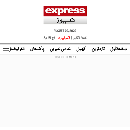
AUGUST 06, 2026
اشتہار لگائیں |
لائیو ٹی وی
| آج کا اخبار
صفحۂ اول
تازہ ترین
کھیل
خاص خبریں
پاکستان
انٹر نیشنل
ٹا