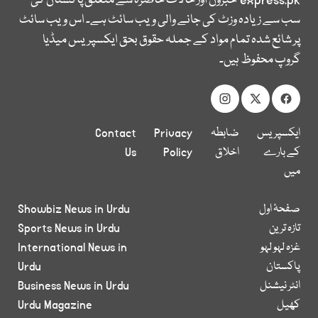
express.pk
خبروں اور حالات حاضرہ سے متعلق پاکستان کی
سب سے زیادہ وزٹ کی جانے والی ویب سائٹ ہے۔ اس ویب سائٹ
پر شائع شدہ تمام مواد کے جملہ حقوق بحق ایکسپریس میڈیا
گروپ محفوظ ہیں۔
ایکسپریس
ضابطہ
Privacy
Contact
کے بارے
اخلاق
Policy
Us
میں
صفحۂ اول
Showbiz News in Urdu
تازہ ترین
Sports News in Urdu
غزہ لہو لہو
International News in
پاکستان
Urdu
انٹر نیشنل
Business News in Urdu
کھیل
Urdu Magazine