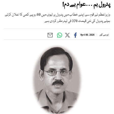
پٹرول بم …عوام بے دم!
وزیراعظم نے قوم سے اپنے خطاب میں پٹرول پر لیوی میں 80 روپے کمی کا اعلان کرتے
ہوئے پٹرول کی نئی قیمت 378 فی لیٹر مقرر کردی ہے
ایم جے گوہر
April 06, 2026