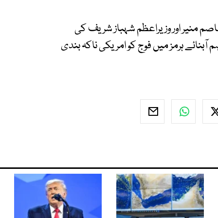
م منیر اور وزیراعظم شہباز شریف کی
آبنائے ہرمز میں فوج کو امریکی ناکہ بندی