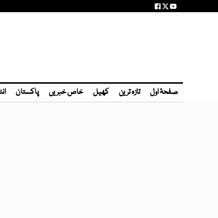
صفحۂ اول
تازہ ترین
کھیل
خاص خبریں
پاکستان
انٹ