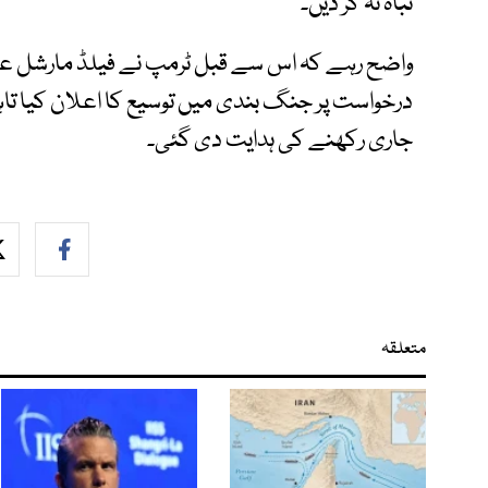
تباہ نہ کر دیں۔
واضح رہے کہ اس سے قبل ٹرمپ نے فیلڈ مارشل عاص
درخواست پر جنگ بندی میں توسیع کا اعلان کیا تاہم 
جاری رکھنے کی ہدایت دی گئی۔
متعلقہ