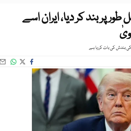
 طور پر بند کر دیا، ایران اسے
یٰ
 کی بندش کی بات کررہا ہے