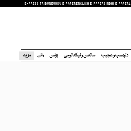
EXPRESS TRIBUNE
URDU E-PAPER
ENGLISH E-PAPER
SINDHI E-PAPER
L
دلچسپ و عجیب
سائنس و ٹیکنالوجی
بزنس
رائے
مزید