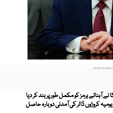
ے آبنائے ہرمز کو مکمل طور پر بند کر دیا
 یومیہ کروڑوں ڈالر کی آمدنی دوبارہ حاصل