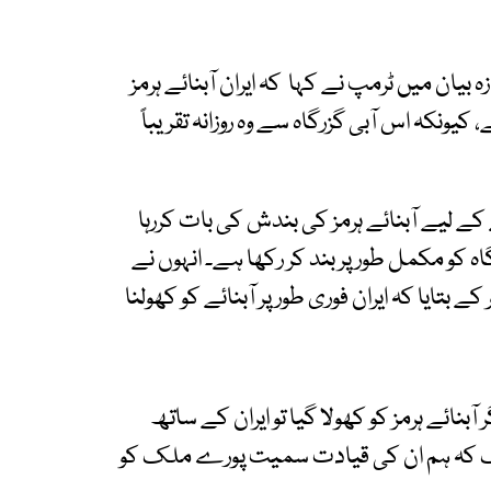
 بیان میں ٹرمپ نے کہا کہ ایران آبنائے ہرمز
 کیونکہ اس آبی گزرگاہ سے وہ روزانہ تقریباً
کے لیے آبنائے ہرمز کی بندش کی بات کررہا
کو مکمل طور پر بند کر رکھا ہے۔ انہوں نے
 بتایا کہ ایران فوری طور پر آبنائے کو کھولنا
نائے ہرمز کو کھولا گیا تو ایران کے ساتھ
کہ ہم ان کی قیادت سمیت پورے ملک کو