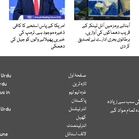
آبنائے ہرمز میں آئل ٹینکر کے
امریکا کے پاس اسلحے کا کافی
قریب دھماکوں کی آوازیں،
ذخیرہ موجود ہے، ٹرمپ کی
برطانوی بحری ادارے نے تصدیق
خبریں پھیلانے والوں کو جیل کی
کر دی
دھمکی
صفحۂ اول
 Urdu
تازہ ترین
rdu
غزہ لہو لہو
ws in
پاکستان
کی سب سے زیادہ
انٹر نیشنل
 Urdu
 تمام مواد کے
کھیل
انٹرٹینمنٹ
لائف اسٹائل
bune