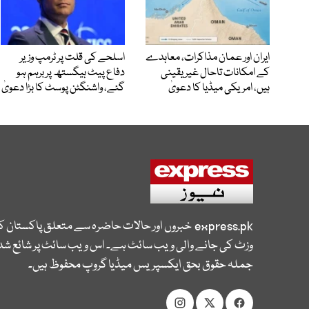
ایران اور عمان مذاکرات، معاہدے
اسلحے کی قلت پر ٹرمپ وزیر
کے امکانات تاحال غیر یقینی
دفاع پیٹ ہیگستھ پر برہم ہو
ہیں، امریکی میڈیا کا دعویٰ
گئے، واشنگٹن پوسٹ کا بڑا دعویٰ
express.pk
خبروں اور حالات حاضرہ سے متعلق پاکستان 
وزٹ کی جانے والی ویب سائٹ ہے۔ اس ویب سائٹ پر شائع شدہ
جملہ حقوق بحق ایکسپریس میڈیا گروپ محفوظ ہیں۔