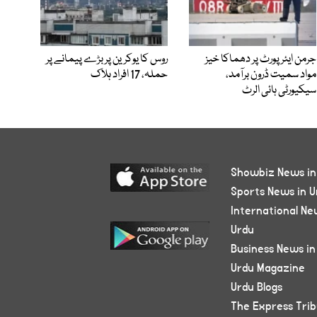
جرمن ایئرپورٹ پر دھماکا خیز
روس کا یوکرین پر بڑے پیمانے پر
مواد سمیت ڈرون برآمد،
حملہ، 17 افراد ہلاک
سیکیورٹی ہائی الرٹ
Showbiz News in
Sports News in U
International Ne
Urdu
Business News in
Urdu Magazine
Urdu Blogs
The Express Tri