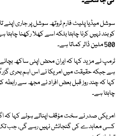
کی جا سکے۔
سوشل میڈیا پلیٹ فارم ٹروتھ سوشل پر جاری اپنے تازہ
کو بند نہیں کرنا چاہتا بلکہ اسے کھلا رکھنا چاہتا ہے،
500 ملین ڈالر کماتا ہے۔
ٹرمپ نے مزید کہا کہ ایران محض اپنی ساکھ بچانے 
ہے جبکہ حقیقت میں امریکا نے اس اہم بحری گزرگاہ 
کہا کہ چند روز قبل بعض افراد نے مجھ سے رابطہ کر کے
چاہتا ہے۔
امریکی صدر نے سخت مؤقف اپناتے ہوئے کہا کہ اگر آب
کسی معاہدے کی گنجائش نہیں رہے گی، جب تک 