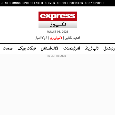
IVE STREAMING
EXPRESS ENTERTAINMENT
CRICKET PAKISTAN
TODAY'S PAPER
AUGUST 06, 2026
اشتہار لگائیں |
لائیو ٹی وی
| آج کا اخبار
ر نیشنل
ٹاپ ٹرینڈ
انٹرٹینمنٹ
لائف اسٹائل
فیکٹ چیک
صحت