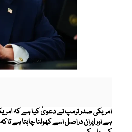
امریکی صدر ٹرمپ نے دعویٰ کیا ہے کہ امریکا ن
ہے اور ایران دراصل اسے کھولنا چاہتا ہے تاکہ