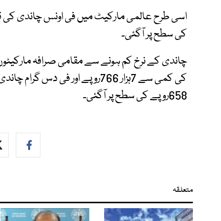
کی سطح پر آگئی۔
658روپے کی سطح پر آگئی۔
متعلقہ