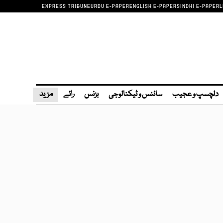
EXPRESS TRIBUNE
URDU E-PAPER
ENGLISH E-PAPER
SINDHI E-PAPER
L
دلچسپ و عجیب
سائنس و ٹیکنالوجی
بزنس
رائے
مزید