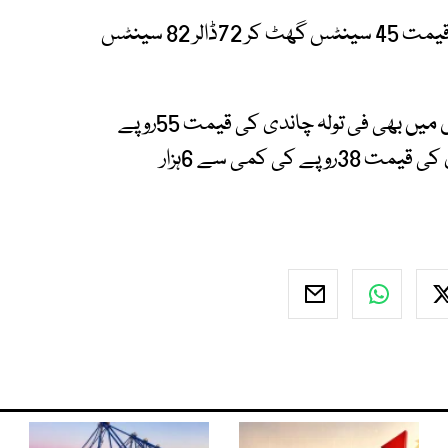
اسی طرح عالمی مارکیٹ میں فی اونس چاندی کی قیمت 45 سینٹس گھٹ کر 72ڈالر 82 سینٹس
چاندی کے نرخ کم ہونے سے مقامی صرافہ مارکیٹوں میں بھی فی تولہ چاندی کی قیمت 55روپے
کی کمی سے 7ہزار 766روپے اور فی دس گرام چاندی کی قیمت 38روپے کی کمی سے 6ہزار