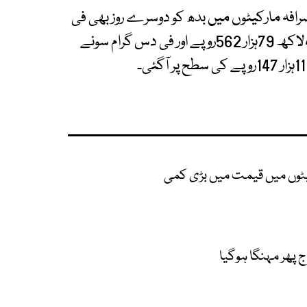
فہ مارکیٹوں میں بدھ کو دوسرے روز بھی فی
تولہ سونے کی قیمت 5ہزار 500روپے کی کمی سے 4لاکھ 79ہزار 562روپے اور فی دس گرام سونے
کیٹوں میں قیمت میں بڑی کمی
پھر مہنگا ہوگیا