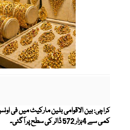
کراچی:
کمی سے 4ہزار 572 ڈالر کی سطح پر آگئی۔