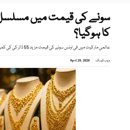
سونے کی قیمت میں مسلسل د
کا ہوگیا؟
عالمی مارکیٹ میں فی اونس سونے کی قیمت مزید 55 ڈالر کی کی کمی سے 4ہزار 572 ڈالر کی سطح پر آگئی
ویب ڈیسک
April 29, 2026