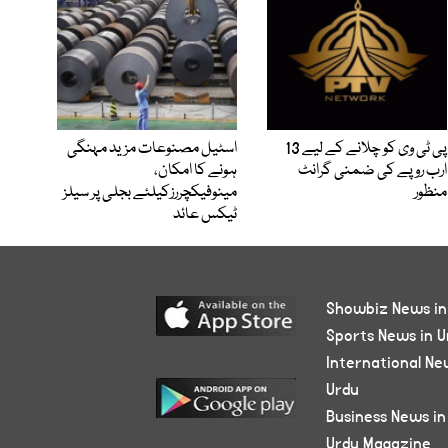
پی ٹی وی کو چلانے کے لیے 13
اسٹیل مصنوعات مزید مہنگی
ارب روپے کی ضمنی گرانٹ
ہونے کا امکان،
منظور
مینوفیکچررزکیلئے بجلی پر سیلز
ٹیکس عائد
Showbiz News in
Sports News in U
International Ne
Urdu
Business News in
Urdu Magazine