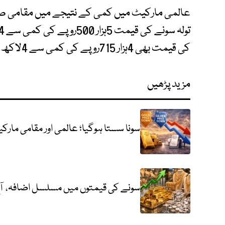
عالمی مارکیٹ میں کمی کے نتیجے میں مقامی صرا
کی قیمت بھی 4ہزار 715روپے کی کمی سے 4لاکھ 11ہزار 147روپے کی سطح پر آگئی۔
مزید پڑھیں
سونا سستا ہوگیا؛ عالمی اور مقامی مار
سونے کی قیمتوں میں مسلسل اضافہ، آج 