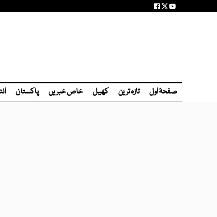
صفحۂ اول
تازہ ترین
کھیل
خاص خبریں
پاکستان
انٹ