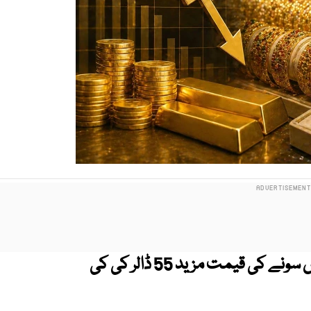
بین الاقوامی بلین مارکیٹ میں فی اونس سونے کی قیمت مزید 55 ڈالر کی کی