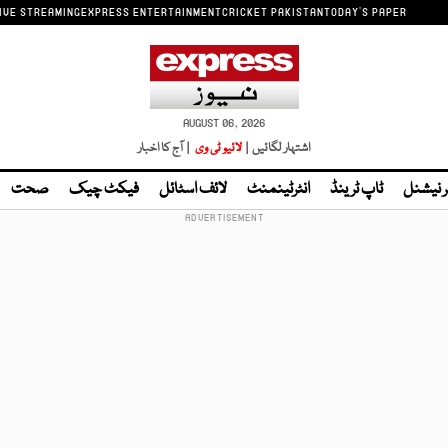
IVE STREAMING
EXPRESS ENTERTAINMENT
CRICKET PAKISTAN
TODAY'S PAPER
AUGUST 06, 2026
اشتہار لگائیں |
لائیو ٹی وی
| آج کا اخبار
ر نیشنل
ٹاپ ٹرینڈ
انٹرٹینمنٹ
لائف اسٹائل
فیکٹ چیک
صحت