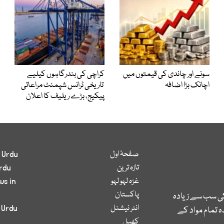
سونے اور چاندی کی قیمتوں میں
کراچی کی بندرگاہوں کیلیے
اچانک بڑا اضافہ
تاریخی ٹرانس شپمنٹ مراعاتی
پیکیج، بڑے ریلیف کا اعلان
صفحۂ اول
 Urdu
تازہ ترین
rdu
غزہ لہو لہو
ws in
پاکستان
کی سب سے زیادہ
انٹر نیشنل
 Urdu
 تمام مواد کے
کھیل