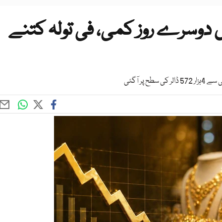
وسرے روز کمی، فی تولہ کتنے