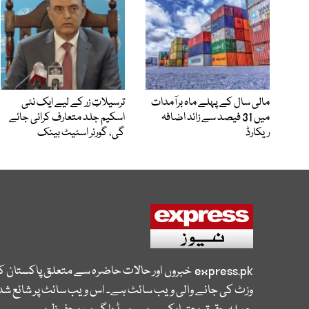
مالی سال کے پہلے ماہ برآمدات
ترسیلاتِ زر کے لیے ایک نئی
میں 31 فیصد سے زائد اضافہ
اسکیم جلد متعارف کرائی جائے
ریکارڈ
گی، گورنر اسٹیٹ بینک
express.pk
خبروں اور حالات حاضرہ سے متعلق پاکستان 
وزٹ کی جانے والی ویب سائٹ ہے۔ اس ویب سائٹ پر شائع شدہ