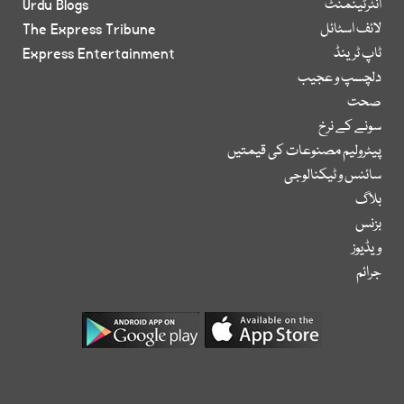
انٹرٹینمنٹ
Urdu Blogs
لائف اسٹائل
The Express Tribune
ٹاپ ٹرینڈ
Express Entertainment
دلچسپ و عجیب
صحت
سونے کے نرخ
پیٹرولیم مصنوعات کی قیمتیں
سائنس و ٹیکنالوجی
بلاگ
بزنس
ویڈیوز
جرائم