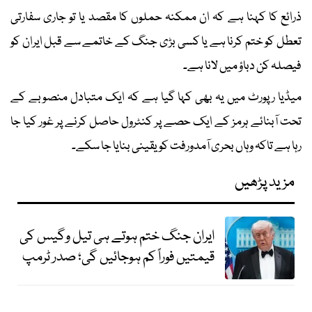
ذرائع کا کہنا ہے کہ ان ممکنہ حملوں کا مقصد یا تو جاری سفارتی
تعطل کو ختم کرنا ہے یا کسی بڑی جنگ کے خاتمے سے قبل ایران کو
فیصلہ کن دباؤ میں لانا ہے۔
میڈیا رپورٹ میں یہ بھی کہا گیا ہے کہ ایک متبادل منصوبے کے
تحت آبنائے ہرمز کے ایک حصے پر کنٹرول حاصل کرنے پر غور کیا جا
رہا ہے تاکہ وہاں بحری آمدورفت کو یقینی بنایا جا سکے۔
مزید پڑھیں
ایران جنگ ختم ہوتے ہی تیل وگیس کی
قیمتیں فوراً کم ہوجائیں گی؛ صدر ٹرمپ