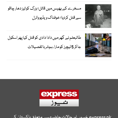
مسخرے کے بھیس میں قاتل؛ بزرگ کو تیز دھار چاقو
سے قتل کردیا؛ خوفناک ویڈیو وائرل
طالبعلم نے گھر میں دادا دادی کو قتل کیا پھر اسکول
جاکر 5 ٹیچرز کو مارا، ہوشربا تفصیلات
express.pk
خبروں اور حالات حاضرہ سے متعلق پاکستان کی