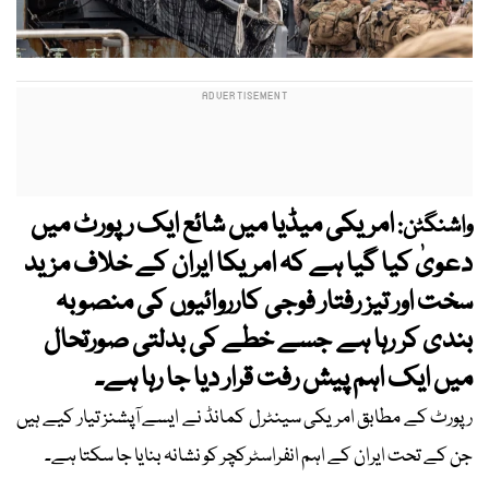
امریکی میڈیا میں شائع ایک رپورٹ میں
واشنگٹن:
دعویٰ کیا گیا ہے کہ امریکا ایران کے خلاف مزید
سخت اور تیز رفتار فوجی کارروائیوں کی منصوبہ
بندی کر رہا ہے جسے خطے کی بدلتی صورتحال
میں ایک اہم پیش رفت قرار دیا جا رہا ہے۔
رپورٹ کے مطابق امریکی سینٹرل کمانڈ نے ایسے آپشنز تیار کیے ہیں
جن کے تحت ایران کے اہم انفراسٹرکچر کو نشانہ بنایا جا سکتا ہے۔