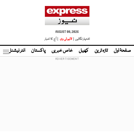
AUGUST 08, 2026
اشتہار لگائیں |
لائیو ٹی وی
| آج کا اخبار
صفحۂ اول
تازہ ترین
کھیل
خاص خبریں
پاکستان
انٹر نیشنل
ٹا