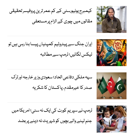
کیمبرج یونیورسٹی کے کم عمر ترین پروفیسر تحقیقی
مقالوں میں چوری کے الزام پر مستعفی
ایران جنگ سے پیٹرولیم کمپنیاں پیسا بنا رہی ہیں تو
ٹیکس لگائیں؛ ٹرمپ سے مطالبہ
سہہ ملکی دفاعی اتحاد؛ سعودی وزیر خارجہ اور ترک
صدر کا خیرمقدم، پاکستان کا شکریہ
ٹرمپ نے سپریم کورٹ کی ایک نہ سنی؛ امریکا میں
جنم لینے والے بچوں کو شہریت نہ دینے پر بضد