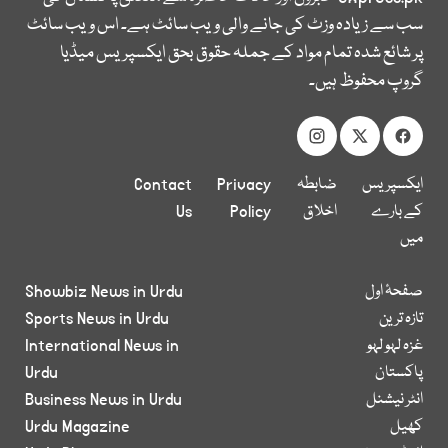
سب سے زیادہ وزٹ کی جانے والی ویب سائٹ ہے۔ اس ویب سائٹ
پر شائع شدہ تمام مواد کے جملہ حقوق بحق ایکسپریس میڈیا
گروپ محفوظ ہیں۔
ایکسپریس
ضابطہ
Privacy
Contact
کے بارے
اخلاق
Policy
Us
میں
صفحۂ اول
Showbiz News in Urdu
تازہ ترین
Sports News in Urdu
غزہ لہو لہو
International News in
پاکستان
Urdu
انٹر نیشنل
Business News in Urdu
کھیل
Urdu Magazine