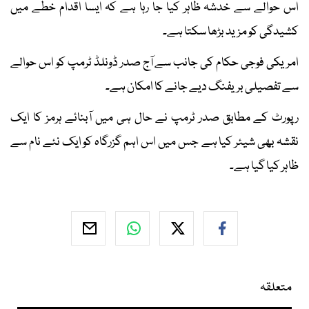
اس حوالے سے خدشہ ظاہر کیا جا رہا ہے کہ ایسا اقدام خطے میں
کشیدگی کو مزید بڑھا سکتا ہے۔
امریکی فوجی حکام کی جانب سے آج صدر ڈونلڈ ٹرمپ کو اس حوالے
سے تفصیلی بریفنگ دیے جانے کا امکان ہے۔
رپورٹ کے مطابق صدر ٹرمپ نے حال ہی میں آبنائے ہرمز کا ایک
نقشہ بھی شیئر کیا ہے جس میں اس اہم گزرگاہ کو ایک نئے نام سے
ظاہر کیا گیا ہے۔
متعلقہ