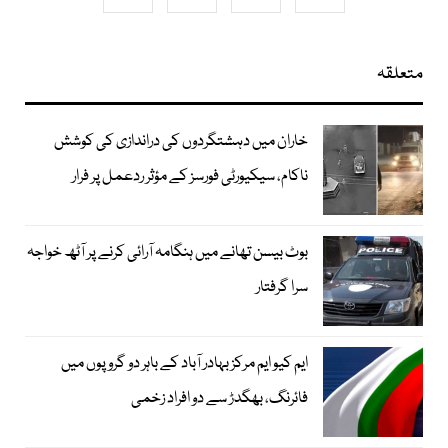
متعلقہ
خاران میں دہشتگردوں کی دراندازی کی کوشش
ناکام، سیکیورٹی فورسز کے مؤثر ردعمل پر فرار
بوٹ بیسن تھانے میں ہنگامہ آرائی کرنے پر آٹھ خواجہ
سرا گرفتار
ایم کیو ایم مرکز بہادر آباد کے باہر دو گروپوں میں
فائرنگ، بھگدڑ سے دو افراد زخمی