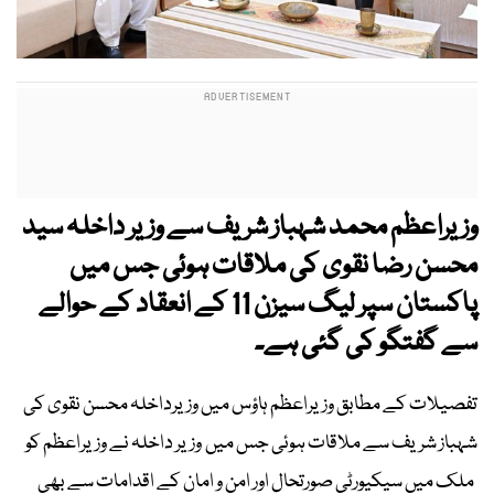
وزیراعظم محمد شہباز شریف سے وزیر داخلہ سید
محسن رضا نقوی کی ملاقات ہوئی جس میں
پاکستان سپر لیگ سیزن 11 کے انعقاد کے حوالے
سے گفتگو کی گئی ہے۔
تفصیلات کے مطابق وزیراعظم ہاؤس میں وزیرداخلہ محسن نقوی کی
شہباز شریف سے ملاقات ہوئی جس میں وزیر داخلہ نے وزیراعظم کو
ملک میں سیکیورٹی صورتحال اور امن و امان کے اقدامات سے بھی