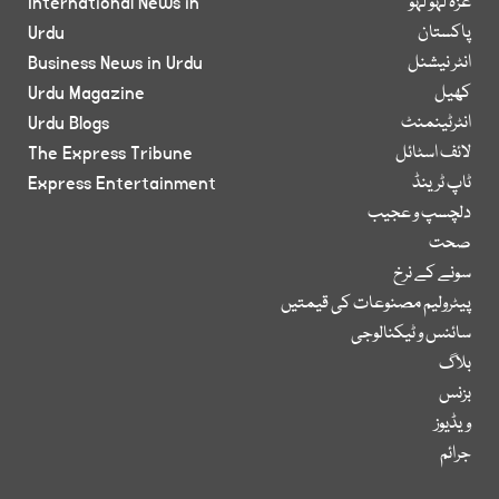
غزہ لہو لہو
International News in
پاکستان
Urdu
انٹر نیشنل
Business News in Urdu
کھیل
Urdu Magazine
انٹرٹینمنٹ
Urdu Blogs
لائف اسٹائل
The Express Tribune
ٹاپ ٹرینڈ
Express Entertainment
دلچسپ و عجیب
صحت
سونے کے نرخ
پیٹرولیم مصنوعات کی قیمتیں
سائنس و ٹیکنالوجی
بلاگ
بزنس
ویڈیوز
جرائم