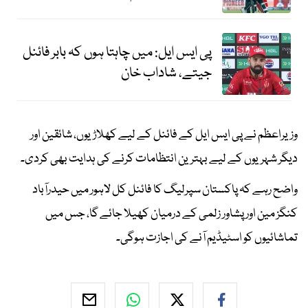
پی ایس ایل: میں چاہتا ہوں کہ بابر فائنل
جیتے، شاداب خان
وزیراعظم نے پی ایس ایل کے فائنل کے لیے کھلاڑیوں، شائقین اور
دیگر شہریوں کے لیے بہترین انتظامات کرنے کی ہدایت بھی کردی۔
واضح رہے کہ پاکستان سپرلیگ کا فائنل کل لاہور میں حیدرآباد
کنگز مین اور پشاور زلمی کے درمیان کھیلا جائے گا، جس میں
تماشائیوں کو اسٹیڈیم آنے کی اجازت ہوگی۔