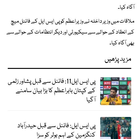
آگاہ کیا۔
ملاقات میں وزیر داخلہ نے وزیراعظم کو پی ایس ایل کے فائنل میچ
کے انعقاد کے حوالے سے سیکیورٹی اور دیگر انتظامات کے حوالے سے
بھی آگاہ کیا۔
مزید پڑھیں
پی ایس ایل11: فائنل سے قبل پشاور زلمی
کے کپتان بابراعظم کا بڑا بیان سامنے
آگیا
پی ایس ایل: فائنل سے قبل حیدرآباد
کنگزمین کے اہم بولر کو سزا