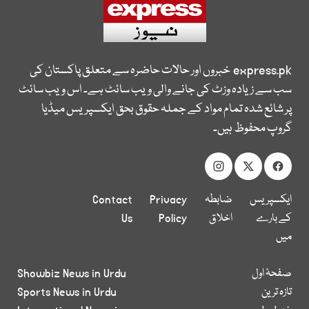
express.pk
خبروں اور حالات حاضرہ سے متعلق پاکستان کی
سب سے زیادہ وزٹ کی جانے والی ویب سائٹ ہے۔ اس ویب سائٹ
پر شائع شدہ تمام مواد کے جملہ حقوق بحق ایکسپریس میڈیا
گروپ محفوظ ہیں۔
ایکسپریس
ضابطہ
Privacy
Contact
کے بارے
اخلاق
Policy
Us
میں
صفحۂ اول
Showbiz News in Urdu
تازہ ترین
Sports News in Urdu