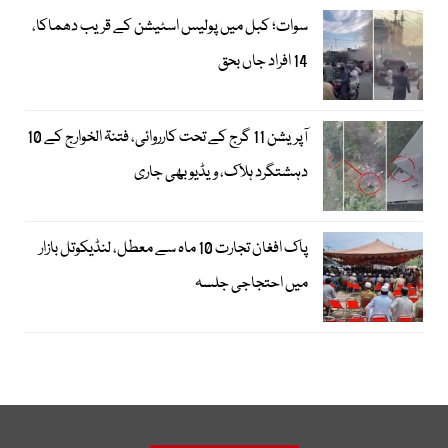
سوات؛ کبل میں پولیس اسٹیشن کے قریب دھماکا،
14 افراد جاں بحق
آپریشن 11 گرج کے تحت کارروائی، فتنۃ الخوارج کے 10
دہشتگرد ہلاک، ویڈیو بھی جاری
پاک افغان تجارت 10 ماہ سے معطل، لنڈیکوتل بازار
میں احتجاجی جلسہ