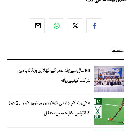
متعلقہ
60 سال سے زائد عمر کے کھلاڑی ورلڈکپ میں
شرکت کیلیے روانہ
ہاکی ورلڈکپ: قومی کھلاڑیوں اور کوچز کیلیے 2 کروڑ
کا الاؤنس اکاؤنٹ میں منتقل