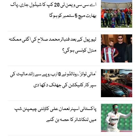
اے سی سی ویمن ٹی 20 کپ کا شیڈول جاری، پاک
بھارت میچ 5 ستمبر کو ہوگا
لیور پول کے بعد فٹبالر محمد صلاح کی اگلی ممکنہ
منزل کونسی ہوگی؟
’مائی ٹوائز‘، رونالڈو نے 8 ارب روپے سے زائد مالیت کی
سپر کار کلیکشن کی جھلک دکھا دی
پاکستانی اسپنر نعمان علی کاؤنٹی چیمپئن شپ
میں لنکاشائر کا حصہ بن گئے