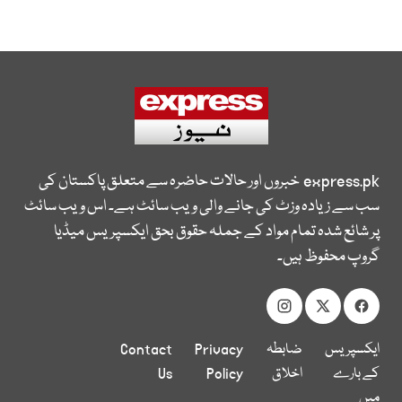
express.pk
خبروں اور حالات حاضرہ سے متعلق پاکستان کی
سب سے زیادہ وزٹ کی جانے والی ویب سائٹ ہے۔ اس ویب سائٹ
پر شائع شدہ تمام مواد کے جملہ حقوق بحق ایکسپریس میڈیا
گروپ محفوظ ہیں۔
ایکسپریس
ضابطہ
Privacy
Contact
کے بارے
اخلاق
Policy
Us
میں