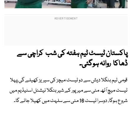
پاکستان ٹیسٹ ٹیم ہفتہ کی شب کراچی سے
ڈھاکا روانہ ہوگئی۔
قومی ٹیم بنگلا دیش سے دو ٹیسٹ میچز کی سیریز کھیلے گی،پہلا
ٹیسٹ میچ آٹھ مئی سے میرپور کے شیر بنگلا نیشنل اسٹیڈیم میں
شروع ہوگا، دوسرا ٹیسٹ 16 مئی سے سلہٹ میں کھیلا جائے گا۔