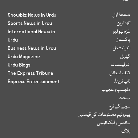
صفحۂ اول
Showbiz News in Urdu
تازہ ترین
Sports News in Urdu
غزہ لہو لہو
International News in
پاکستان
Urdu
انٹر نیشنل
Business News in Urdu
کھیل
Urdu Magazine
انٹرٹینمنٹ
Urdu Blogs
لائف اسٹائل
The Express Tribune
ٹاپ ٹرینڈ
Express Entertainment
دلچسپ و عجیب
صحت
سونے کے نرخ
پیٹرولیم مصنوعات کی قیمتیں
سائنس و ٹیکنالوجی
بلاگ