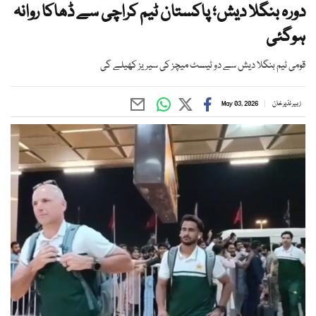
دورہ بنگلا دیش؛ پاکستان ٹیم کراچی سے ڈھاکا روانہ
ہوگئی
قومی ٹیم بنگلا دیش سے دو ٹیسٹ میچز کی سیریز کھیلے گی
زبیر نذیر خان
May 03, 2026