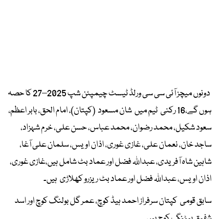
دونوں میچز آئی سی سی ورلڈ ٹیسٹ چیمپئن شپ 2025–27 کا حصہ
ہوں گے،16 رکنی ٹیم میں شان مسعود (کپتان)، امام الحق، بابر اعظم،
سعود شکیل، محمد رضوان، محمد عباس، حسن علی، خرم شہزاد،
ساجد خان، نعمان علی، غازی غوری، اذان اویس، سلمان علی آغا،
شاہین شاہ آفریدی، عبداللہ فضل اور عماد بٹ شامل ہیں،غازی غوری،
اذان اویس، عبداللہ فضل اور عماد بٹ ریزرو کھلاڑی ہیں۔
سابق قومی کپتان سرفراز احمد ہیڈ کوچ، عمر گل بولنگ کوچ اور اسد
شفیق بیٹنگ کوچ ہیں۔