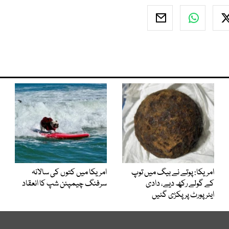
امریکا: پوتے نے بیگ میں توپ
امریکا میں کتوں کی سالانہ
کے گولے رکھ دیے، دادی
سرفنگ چیمپئن شپ کا انعقاد
ایئرپورٹ پر پکڑی گئیں