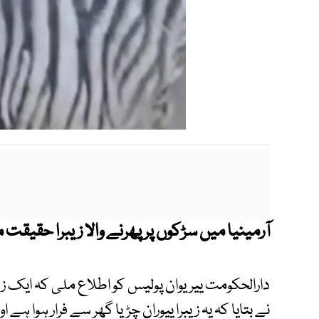
آرمینیا میں سڑکوں پر پھرنے والا زیبرا
حقیقت می
دارالحکومت ییریوان پولیس کو اطلاع ملی کہ ایک زیب
نے بتایا کہ یہ زیبرا ییوران چڑیا گھر سے فرار ہوا ہے