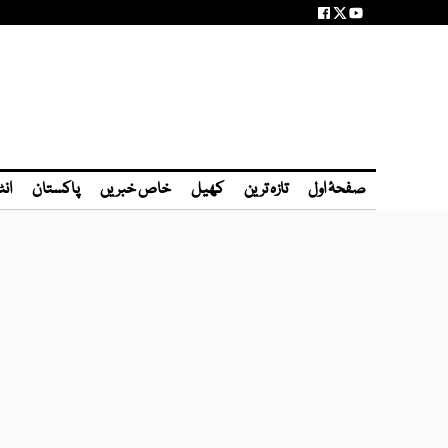
صفحۂ اول
تازہ ترین
کھیل
خاص خبریں
پاکستان
انٹ