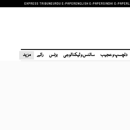
EXPRESS TRIBUNE
URDU E-PAPER
ENGLISH E-PAPER
SINDHI E-PAPER
L
دلچسپ و عجیب
سائنس و ٹیکنالوجی
بزنس
رائے
مزید