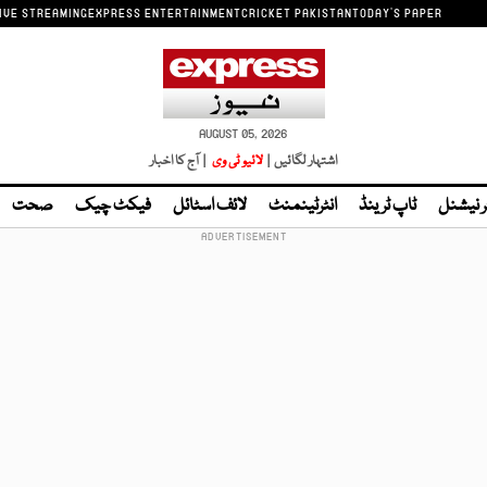
IVE STREAMING
EXPRESS ENTERTAINMENT
CRICKET PAKISTAN
TODAY'S PAPER
AUGUST 05, 2026
اشتہار لگائیں |
لائیو ٹی وی
| آج کا اخبار
ر نیشنل
ٹاپ ٹرینڈ
انٹرٹینمنٹ
لائف اسٹائل
فیکٹ چیک
صحت