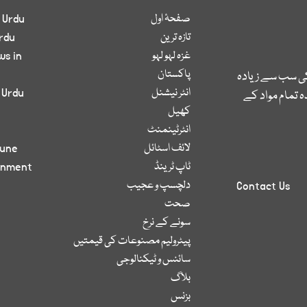
صفحۂ اول
 Urdu
تازہ ترین
rdu
غزہ لہو لہو
ws in
پاکستان
کی سب سے زیادہ
انٹر نیشنل
 Urdu
 تمام مواد کے
کھیل
انٹرٹینمنٹ
لائف اسٹائل
bune
ٹاپ ٹرینڈ
inment
دلچسپ و عجیب
Contact Us
صحت
سونے کے نرخ
پیٹرولیم مصنوعات کی قیمتیں
سائنس و ٹیکنالوجی
بلاگ
بزنس