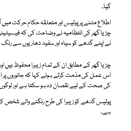
گیا۔
اطلاع ملنے پر پولیس اور متعلقہ حکام حرکت میں 
چڑیا گھر کی انتظامیہ نے وضاحت کی کہ فیسیلیٹی س
نے اپنے گدھے کو سیاہ اور سفید دھاریوں سے رنگ کر 
چڑیا گھر کے مطابق ان کے تمام زیبرا محفوظ ہیں او
اس عمل کی مذمت کرتے ہوئے کہا کہ جانوروں پر ا
کی صحت کے لیے نقصان دہ ہو سکتا ہے اور لوگوں ک
پولیس گدھے کو زیبرا کی طرح رنگنے والے شخص
ہے۔