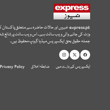
express.pk
خبروں اور حالات حاضرہ سے متعلق پاکستان 
وزٹ کی جانے والی ویب سائٹ ہے۔ اس ویب سائٹ پر شائع شدہ
جملہ حقوق بحق ایکسپریس میڈیا گروپ محفوظ ہیں۔
ایکسپریس کے بارے میں
ضابطہ اخلاق
Privacy Policy