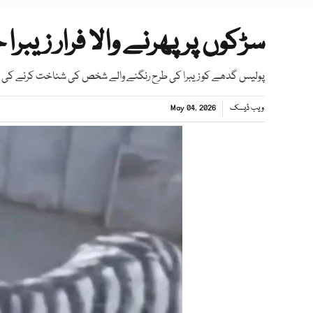
سڑکوں پر پھرنے والا فرار زیبر
پولیس گدھے کو زیبرا کی طرح رنگنے والے شخص کی شناخت کرنے ک
ویب ڈیسک
May 04, 2026