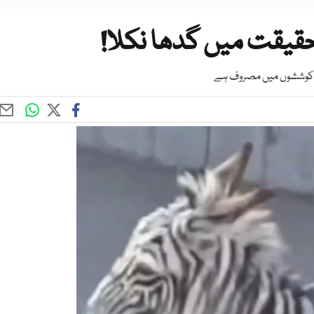
ا حقیقت میں گدھا نکلا!
ی کوششوں میں مصروف ہے