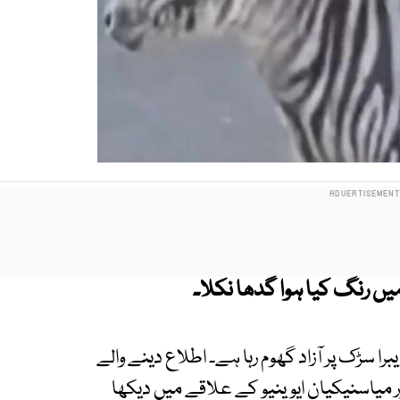
ں رنگ کیا ہوا گدھا نکلا۔
را سڑک پر آزاد گھوم رہا ہے۔ اطلاع دینے والے
 اور میاسنیکیان ایوینیو کے علاقے میں دیکھا