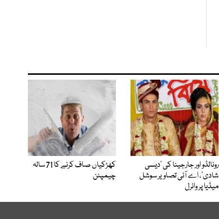
رونالڈو اور جارجینا کی ’دیسی
کھڑکیاں صاف کرنے کا 71 سالہ
شادی‘، اے آئی تصاویر سوشل
چیمپئن
میڈیا پر وائرل