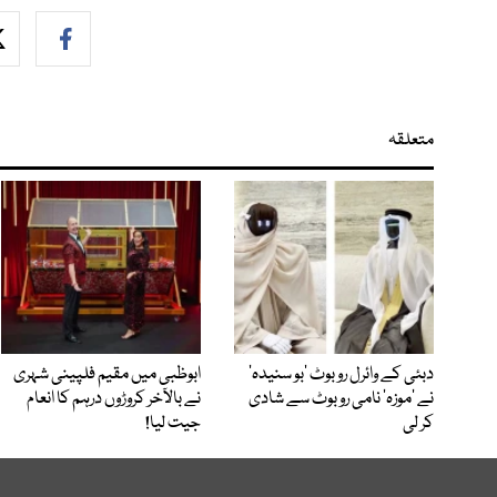
متعلقہ
دبئی کے وائرل روبوٹ ’بو سنیدہ‘
ابوظبی میں مقیم فلپینی شہری
نے ’موزہ‘ نامی روبوٹ سے شادی
نے بالآخر کروڑوں درہم کا انعام
کر لی
جیت لیا!