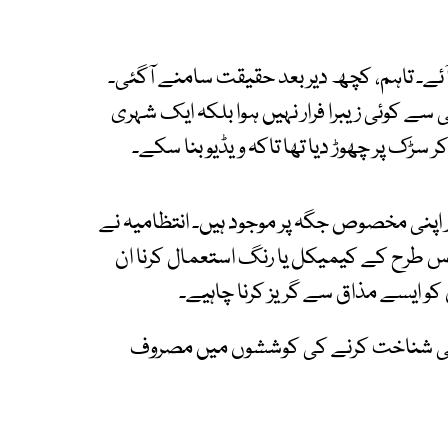
آئے۔ تاہم، کچھ دیر بعد حقیقت سامنے آگئی۔
ے کوئی زیبرا فرار نہیں ہوا بلکہ ایک شہری
سڑک پر چھوڑ دیا تھا تاکہ ویڈیو بنا سکے۔
ر اپنی مخصوص جگہ پر موجود ہیں۔ انتظامیہ نے
س طرح کے کیمیکل یا رنگ استعمال کرنا ان
و ایسے مذاق سے گریز کرنا چاہیے۔
 کی شناخت کرنے کی کوششوں میں مصروف