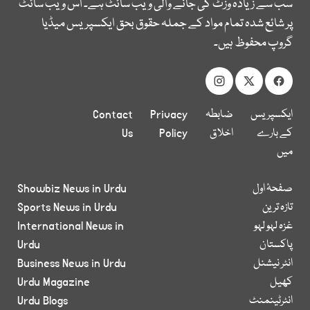
سب سے زیادہ وزٹ کی جانے والی ویب سائٹ ہے۔ اس ویب سائٹ
پر شائع شدہ تمام مواد کے جملہ حقوق بحق ایکسپریس میڈیا
گروپ محفوظ ہیں۔
ایکسپریس
ضابطہ
Privacy
Contact
کے بارے
اخلاق
Policy
Us
میں
صفحۂ اول
Showbiz News in Urdu
تازہ ترین
Sports News in Urdu
غزہ لہو لہو
International News in
پاکستان
Urdu
انٹر نیشنل
Business News in Urdu
کھیل
Urdu Magazine
انٹرٹینمنٹ
Urdu Blogs