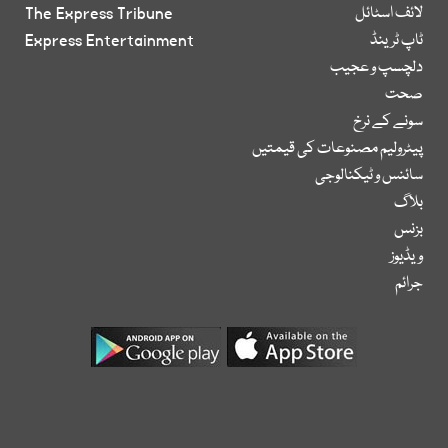
لائف اسٹائل
The Express Tribune
ٹاپ ٹرینڈ
Express Entertainment
دلچسپ و عجیب
صحت
سونے کے نرخ
پیٹرولیم مصنوعات کی قیمتیں
سائنس و ٹیکنالوجی
بلاگ
بزنس
ویڈیوز
جرائم