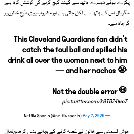
پکڑے ہوئے دوسرے ہاتھ سے گیند کیچ کرنے کی کوشش کرتا ہے
مگر بال اس کے ہاتھ سے نکل جاتی ہے اور مشروب پوری طرح خاتون پر
گر جاتا ہے۔
This Cleveland Guardians fan didn’t
catch the foul ball and spilled his
drink all over the woman next to him
— and her nachos 😭
Not the double error 💀
pic.twitter.com/k8TBZ4Ixo7
May 7, 2026
— Netflix Sports (@netflixsports)
خوش قسمتی سے خاتون نے غصہ کرنے کے بجائے ہنس کر صورتحال