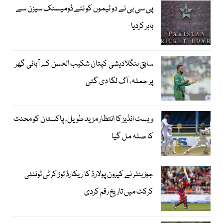
پی سی بی نے دو ٹیموں کو نئے ڈومیسٹک سیزن سے
باہر کردیا
سابق بنگلادیشی کپتان شکیب الحسن کے آبائی گھر
پر حملہ، آگ لگا دی گئی
ویسٹ انڈیز کا انتظار مزید طویل، پاکستان کو محنت
کا صلہ مل گیا
جوز بٹلر نے کیرون پولارڈ کا ریکارڈ توڑ کر ٹی ٹوئنٹی
کرکٹ میں تاریخ رقم کردی