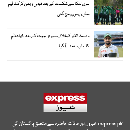
سری لنکا سے شکست کے بعد قومی ویمن کرکٹ ٹیم
وطن واپس پہنچ گئی
ویسٹ انڈیز کیخلاف سیریز: جیت کے بعد بابراعظم
کا بیان سامنے آگیا
express.pk
خبروں اور حالات حاضرہ سے متعلق پاکستان کی