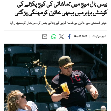
بیس بال میچ میں تماشائی کی کیچ پکڑنے کی
کوشش برابر میں بیٹھی خاتون کو مہنگی پڑ گئی
خوش قسمتی سے خاتون نے غصہ کرنے کے بجائے ہنس کر صورتحال کو سنبھال لیا
اسپورٹس ڈیسک
May 08, 2026