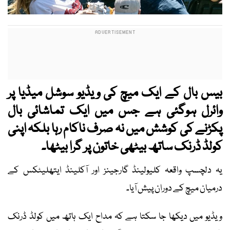
بیس بال کے ایک میچ کی ویڈیو سوشل میڈیا پر
وائرل ہوگئی ہے جس میں ایک تماشائی بال
پکڑنے کی کوشش میں نہ صرف ناکام رہا بلکہ اپنی
کولڈ ڈرنک ساتھ بیٹھی خاتون پر گرا بیٹھا۔
یہ دلچسپ واقعہ کلیولینڈ گارجینز اور آکلینڈ ایتھلیٹکس کے
درمیان میچ کے دوران پیش آیا۔
ویڈیو میں دیکھا جا سکتا ہے کہ مداح ایک ہاتھ میں کولڈ ڈرنک