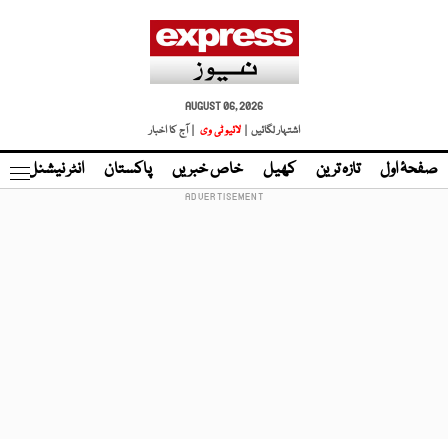
AUGUST 06, 2026
اشتہار لگائیں |
لائیو ٹی وی
| آج کا اخبار
صفحۂ اول
تازہ ترین
کھیل
خاص خبریں
پاکستان
انٹر نیشنل
ٹا