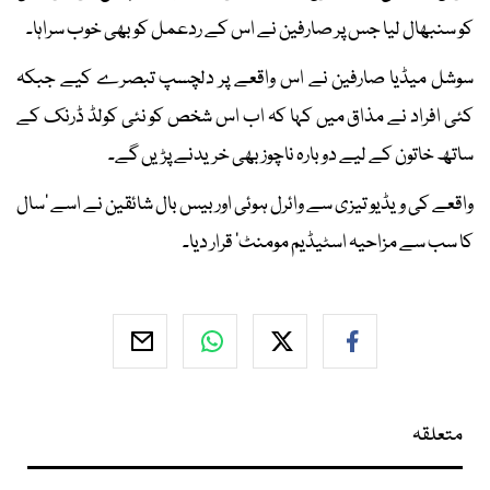
کو سنبھال لیا جس پر صارفین نے اس کے ردعمل کو بھی خوب سراہا۔
سوشل میڈیا صارفین نے اس واقعے پر دلچسپ تبصرے کیے جبکہ
کئی افراد نے مذاق میں کہا کہ اب اس شخص کو نئی کولڈ ڈرنک کے
ساتھ خاتون کے لیے دوبارہ ناچوز بھی خریدنے پڑیں گے۔
واقعے کی ویڈیو تیزی سے وائرل ہوئی اور بیس بال شائقین نے اسے ’سال
کا سب سے مزاحیہ اسٹیڈیم مومنٹ‘ قرار دیا۔
متعلقہ