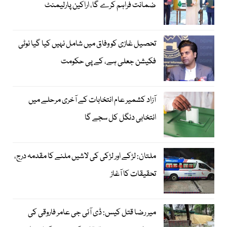
ضمانت فراہم کرے گا، اراکین پارلیمنٹ
تحصیل غازی کو وفاق میں شامل نہیں کیا گیا نوٹی
فکیشن جعلی ہے، کے پی حکومت
آزاد کشمیر عام انتخابات کے آخری مرحلے میں
انتخابی دنگل کل سجے گا
ملتان: لڑکے اور لڑکی کی لاشیں ملنے کا مقدمہ درج،
تحقیقات کا آغاز
میر رضا قتل کیس: ڈی آئی جی عامر فاروقی کی