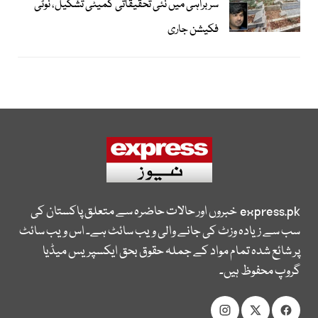
سربراہی میں نئی تحقیقاتی کمیٹی تشکیل، نوٹی
فکیشن جاری
express.pk
خبروں اور حالات حاضرہ سے متعلق پاکستان کی
سب سے زیادہ وزٹ کی جانے والی ویب سائٹ ہے۔ اس ویب سائٹ
پر شائع شدہ تمام مواد کے جملہ حقوق بحق ایکسپریس میڈیا
گروپ محفوظ ہیں۔