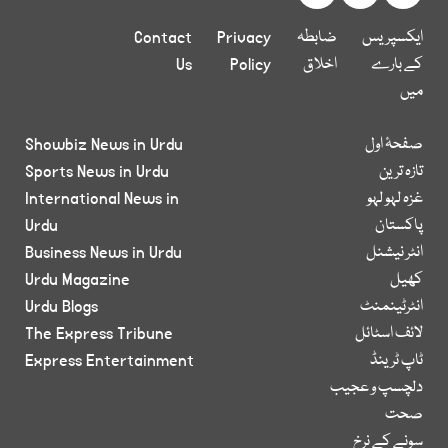
ایکسپریس
ضابطہ
Privacy
Contact
کے بارے
اخلاق
Policy
Us
میں
صفحۂ اول
Showbiz News in Urdu
تازہ ترین
Sports News in Urdu
غزہ لہو لہو
International News in
پاکستان
Urdu
انٹر نیشنل
Business News in Urdu
کھیل
Urdu Magazine
انٹرٹینمنٹ
Urdu Blogs
لائف اسٹائل
The Express Tribune
ٹاپ ٹرینڈ
Express Entertainment
دلچسپ و عجیب
صحت
سونے کے نرخ