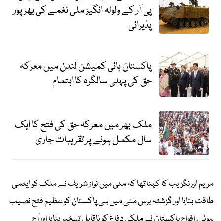
پی آر کے ولولہ انگیز ملی نغمے کی بھرپور
پذیرائی
پاکستان ہائی کمیشن لندن میں معرکہ
حق کی پہلی سالگرہ کا اہتمام
ملک بھر میں معرکہ حق کی فتح کا ایک
سال مکمل ہونے پر تقریبات جاری
مریم اورنگزیب کا کہنا تھا کہ مئی میں نواز شریف نے ملک کو ایٹمی
طاقت بنایا اور گزشتہ برس مئی میں ہی پاکستان کو عظیم فتح نصیب
ہوئی، افواج پاکستان نے ملکی دفاع کو ناقابل تسخیر بنایا اور آج