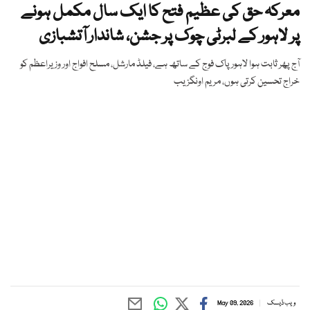
معرکہ حق کی عظیم فتح کا ایک سال مکمل ہونے
پر لاہور کے لبرٹی چوک پر جشن، شاندار آتشبازی
آج پھر ثابت ہوا لاہور پاک فوج کے ساتھ ہے، فیلڈ مارشل، مسلح افواج اور وزیراعظم کو
خراج تحسین کرتی ہوں، مریم اونگزیب
ویب ڈیسک
May 09, 2026