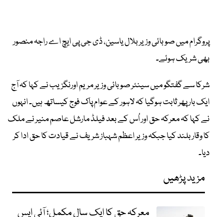
پروگرام میں صوبائی وزیر بلال یاسین، ڈی جی پی ایچ اے راجہ منصور
بھی شریک ہوئے۔
شرکا سے گفتگو میں سینئر صوبائی وزیر مریم اورنگزیب نے کہا کہ آج
ایک بار پھر ثابت ہوگیا کہ لاہور کے عوام پاک فوج کیساتھ ہیں۔ انہوں
نے کہا کہ معرکہ حق اور اُس کے بعد فیلڈ مارشل عاصم منیر نے ملک
کا وقار بلند کیا جبکہ وزیر اعظم شہباز شریف نے قیادت کا حق ادا کر
دیا۔
مزید پڑھیں
معرکہ حق کا ایک سال مکمل؛ آئی ایس