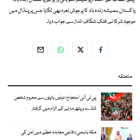
پاکستان ہمیشہ زندہ باد کا پرجوش نعرہ بھی لگایا جس پر پنڈال میں
موجود شرکا نے فلک شگاف انداز سے جواب دیا۔
متعلقہ
پی ٹی آئی احتجاج؛ دونوں بازوؤں سے محروم شخص
ڈنڈے و پتھر مارنے کے الزام میں گرفتار
مکہ باہمی دفاعی معاہدہ خطے میں امن کی