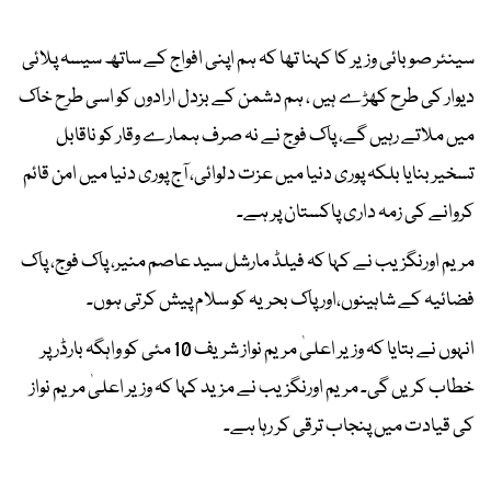
سینئر صوبائی وزیر کا کہنا تھا کہ ہم اپنی افواج کے ساتھ سیسہ پلائی
دیوار کی طرح کھڑے ہیں ، ہم دشمن کے بزدل ارادوں کو اسی طرح خاک
میں ملاتے رہیں گے، پاک فوج نے نہ صرف ہمارے وقار کو ناقابل
تسخیر بنایا بلکہ پوری دنیا میں عزت دلوائی، آج پوری دنیا میں امن قائم
کروانے کی زمہ داری پاکستان پر ہے۔
مریم اورنگزیب نے کہا کہ فیلڈ مارشل سید عاصم منیر، پاک فوج، پاک
فضائیہ کے شاہینوں،اور پاک بحریہ کو سلام پیش کرتی ہوں۔
انہوں نے بتایا کہ وزیر اعلیٰ مریم نواز شریف 10 مئی کو واہگہ بارڈر پر
خطاب کریں گی۔ مریم اورنگزیب نے مزید کہا کہ وزیر اعلیٰ مریم نواز
کی قیادت میں پنجاب ترقی کر رہا ہے۔