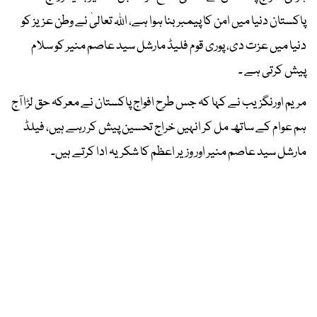
پاکستان دنیا میں امن کا پیمبر بنا ہوا ہے، اللہ تعالیٰ نے وطن عزیز کو
دنیا میں عزت دی، پوری قوم فلیڈ مارشل سید عاصم منیر کو سلام
پیش کرتی ہے ۔
مریم اورنگزیب نے کہا کہ جس طرح افواج پاکستان نے معرکہ حق لڑا آج
ہم عوام کے ساتھ مل کر انہیں خراج تحسین پیش کر رہے ہیں، فیلڈ
مارشل سید عاصم منیر اور وزیر اعظم کا شکریہ ادا کرتے ہیں۔