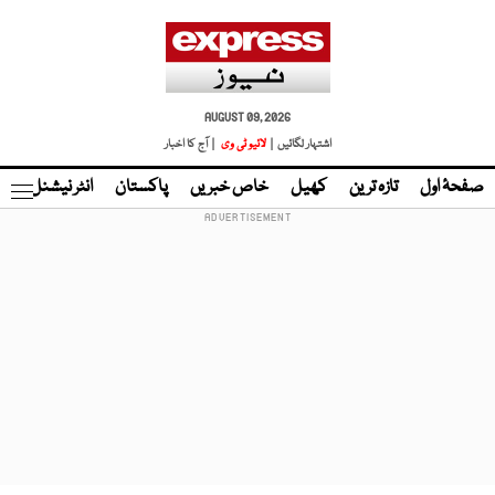
AUGUST 09, 2026
اشتہار لگائیں |
لائیو ٹی وی
| آج کا اخبار
صفحۂ اول
تازہ ترین
کھیل
خاص خبریں
پاکستان
انٹر نیشنل
ٹا