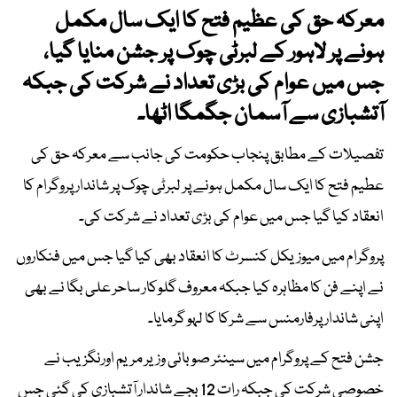
معرکہ حق کی عظیم فتح کا ایک سال مکمل
ہونے پر لاہور کے لبرٹی چوک پر جشن منایا گیا،
جس میں عوام کی بڑی تعداد نے شرکت کی جبکہ
آتشبازی سے آسمان جگمگا اٹھا۔
تفصیلات کے مطابق پنجاب حکومت کی جانب سے معرکہ حق کی
عطیم فتح کا ایک سال مکمل ہونے پر لبرٹی چوک پر شاندار پروگرام کا
انعقاد کیا گیا جس میں عوام کی بڑی تعداد نے شرکت کی۔
پروگرام میں میوزیکل کنسرٹ کا انعقاد بھی کیا گیا جس میں فنکاروں
نے اپنے فن کا مظاہرہ کیا جبکہ معروف گلوکار ساحر علی بگا نے بھی
اپنی شاندار پرفارمنس سے شرکا کا لہو گرمایا۔
جشن فتح کے پروگرام میں سینئر صوبائی وزیر مریم اورنگزیب نے
خصوصی شرکت کی جبکہ رات 12 بجے شاندار آتشبازی کی گئی جس