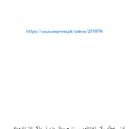
https://www.express.pk/videos/2739716
اپنے خطاب کے اختتام پر سینئر صوبائی وزیر نے پاکستان زندہ باد،