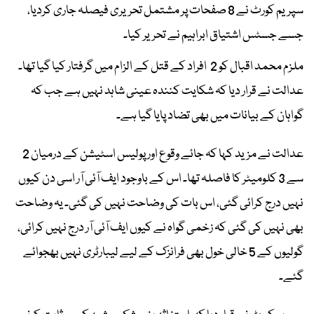
سپریم کورٹ نے 8 صفحات پر مشتمل تحریری فیصلہ جاری کردیا،
جسے جسٹس اشتیاق ابراہیم نے تحریر کیا۔
ملزم محمد اقبال کو 2 افراد کے قتل کے الزام میں گرفتار کیا گیا تھا۔
عدالت نے قرار دیا کہ شکایت کنندہ عینی شاہد نہیں ہے جب کہ
گواہان کے بیانات میں بھی تضاد پایا گیا ہے۔
عدالت نے مزید کہا کہ جائے وقوع اور پولیس اسٹیشن کے درمیان 2
سے 3 کلومیٹر کا فاصلہ تھا۔ اس کے باوجود ایف آئی آر اسی دن کیوں
نہیں درج کرائی گئی، اس بات کی وضاحت نہیں کی گئی۔ یہ وضاحت
بھی نہیں کی گئی کہ زخمی گواہ نے کیوں ایف آئی آر درج نہیں کرائی،
گولیوں کے 5 خالی خول بھی فرانزک کے لیے لیبارٹری نہیں بھجوائے
گئے۔