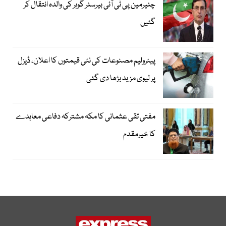
چئیرمین پی ٹی آئی بیرسٹر گوہر کی والدہ انتقال کر
گئیں
پیٹرولیم مصنوعات کی نئی قیمتوں کا اعلان، ڈیزل
پر لیوی مزید بڑھا دی گئی
مفتی تقی عثمانی کا مکہ مشترکہ دفاعی معاہدے
کا خیرمقدم