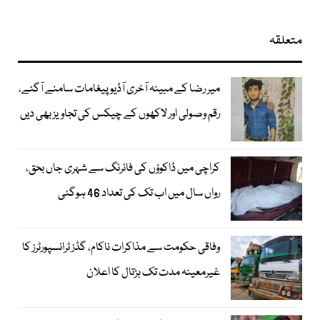
متعلقہ
میر رضا کے مبینہ آخری آڈیو پیغامات سامنے آگئے،
رقم وصولی اور لاکھوں کے چیکس کی تجاویز بھی دیں
کراچی میں ڈاکوؤں کی فائرنگ سے شہری جاں بحق،
رواں سال میں اب تک کی تعداد 46 ہوگئی
وفاقی حکومت سے مذاکرات ناکام، گڈز ٹرانسپورٹرز کا
غیرمعینہ مدت تک ہڑتال کا اعلان