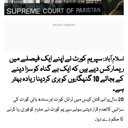
سپریم کورٹ نے اپنے ایک فیصلے میں
اسلام آباد:
ریمارکس دیے ہیں کہ ایک بے گناہ کو سزا دینے
کے بجائے 10 گنہگاروں کو بری کردینا زیادہ بہتر
ہے۔
20 سال پرانے قتل کیس میں ٹرائل کورٹ اور سندھ ہائی کورٹ کی
سزائیں کالعدم قرار دیتے ہوئے سپریم کورٹ نے ملزم کو فوری رہا کرنے
کا حکم دے دیا۔