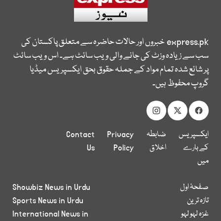
express.pk
خبروں اور حالات حاضرہ سے متعلق پاکستان کی
سب سے زیادہ وزٹ کی جانے والی ویب سائٹ ہے۔ اس ویب سائٹ
پر شائع شدہ تمام مواد کے جملہ حقوق بحق ایکسپریس میڈیا
گروپ محفوظ ہیں۔
ایکسپریس
ضابطہ
Privacy
Contact
کے بارے
اخلاق
Policy
Us
میں
صفحۂ اول
Showbiz News in Urdu
تازہ ترین
Sports News in Urdu
غزہ لہو لہو
International News in