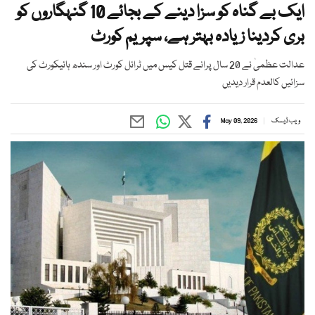
ایک بے گناہ کو سزا دینے کے بجائے 10 گنہگاروں کو
بری کردینا زیادہ بہتر ہے، سپریم کورٹ
عدالت عظمیٰ نے 20 سال پرانے قتل کیس میں ٹرائل کورٹ اور سندھ ہائیکورٹ کی
سزائیں کالعدم قرار دیدیں
ویب ڈیسک
May 09, 2026