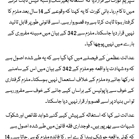
سپریم کورٹ نے قرار دیا کہ استغاثہ بغیر شک و شبہ کیس ثابت کرنے
میں ناکام رہا۔ ہائی کورٹ کا یہ کہنا کہ وقوعے کے 14 سال بعد ملزم کا
گرفتار ہونا ثابت کرتا ہے وہ قصوروار ہے، اسے قانونی طور پر قابل تائید
نہیں قرار دیا جاسکتا۔ ملزم سے 342 کے بیان میں مبینہ مفروری کے
بارے میں نہیں پوچھا گیا۔
عدالت عظمیٰ کے فیصلے میں کہا گیا ہے کہ یہ طے شدہ اصول ہے
کہ وہ شہادت یا واقعہ جو ملزم کے 342 کے بیان میں اس کے سامنے
نہ رکھا جائے وہ ملزم کے خلاف استعمال نہیں ہوسکتا۔ ملزم گرفتاری
کے خوف سے یا پولیس کے ہراساں کیے جانے کے خوف سے مفرور رہے
تو اس بنیاد پر اسے قصوروار قرار نہیں دیا جاسکتا۔
عدالت نے کہا کہ استغاثہ کے پیش کیے گئے شواہد نقائص اور شکوک
شبہات سے بھرپور ہیں۔ فوجداری فقہ قانون میں طے شدہ اصول ہے
کہ کوئی واقعہ جو شک پیدا کرے اس کا فائدہ ملزم کو ہی جاتا ہے۔ 14