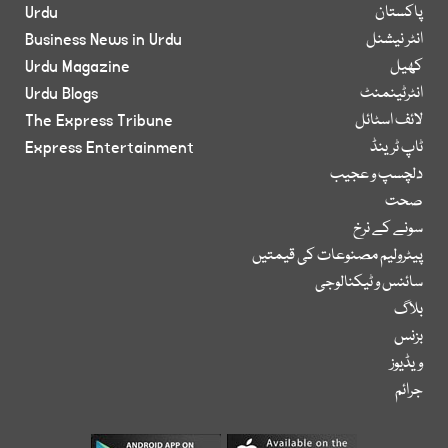
پاکستان
Urdu
انٹر نیشنل
Business News in Urdu
کھیل
Urdu Magazine
انٹرٹینمنٹ
Urdu Blogs
لائف اسٹائل
The Express Tribune
ٹاپ ٹرینڈ
Express Entertainment
دلچسپ و عجیب
صحت
سونے کے نرخ
پیٹرولیم مصنوعات کی قیمتیں
سائنس و ٹیکنالوجی
بلاگ
بزنس
ویڈیوز
جرائم