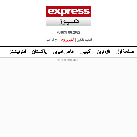
AUGUST 08, 2026
اشتہار لگائیں |
لائیو ٹی وی
| آج کا اخبار
صفحۂ اول
تازہ ترین
کھیل
خاص خبریں
پاکستان
انٹر نیشنل
ٹا