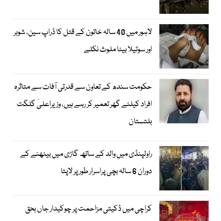
لاہور میں 40 سالہ خاتون کے قتل کا ڈراپ سین، شوہر
اور سوتیلا بیٹا ملوث نکلے
حکومت سندھ کے تعاون سے قدرتی آفات سے متاثرہ
افراد کیلئے گھر تعمیر کر رہے ہیں، وزیراعلیٰ گلگت
بلتستان
راولپنڈی میں والد کے ساتھ گاڑی میں بیٹھنے کے
دوران 6 سالہ بچی پراسرار طور پر لاپتا
کراچی میں ڈکیتی مزاحمت پر چوکیدار جاں بحق