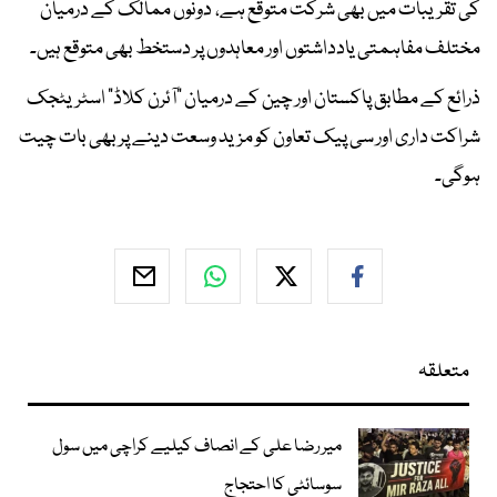
کی تقریبات میں بھی شرکت متوقع ہے، دونوں ممالک کے درمیان
مختلف مفاہمتی یادداشتوں اور معاہدوں پر دستخط بھی متوقع ہیں۔
ذرائع کے مطابق پاکستان اور چین کے درمیان “آئرن کلاڈ” اسٹریٹجک
شراکت داری اور سی پیک تعاون کو مزید وسعت دینے پر بھی بات چیت
ہوگی۔
متعلقہ
میر رضا علی کے انصاف کیلیے کراچی میں سول
سوسائٹی کا احتجاج