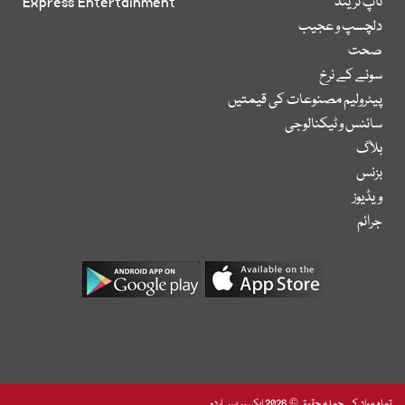
ٹاپ ٹرینڈ
Express Entertainment
دلچسپ و عجیب
صحت
سونے کے نرخ
پیٹرولیم مصنوعات کی قیمتیں
سائنس و ٹیکنالوجی
بلاگ
بزنس
ویڈیوز
جرائم
تمام مواد کے جملہ حقوق © 2026 ایکسپریس اردو