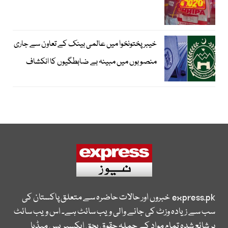
خیبرپختونخوا میں عالمی بینک کے تعاون سے جاری
منصوبوں میں مبینہ بے ضابطگیوں کا انکشاف
express.pk
خبروں اور حالات حاضرہ سے متعلق پاکستان کی
سب سے زیادہ وزٹ کی جانے والی ویب سائٹ ہے۔ اس ویب سائٹ
پر شائع شدہ تمام مواد کے جملہ حقوق بحق ایکسپریس میڈیا