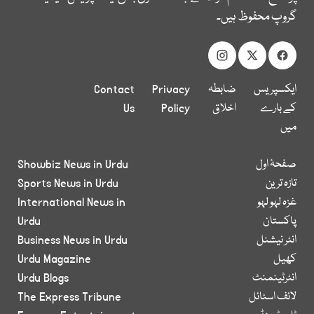
گروپ محفوظ ہیں۔
ایکسپریس
ضابطہ
Privacy
Contact
کے بارے
اخلاق
Policy
Us
میں
صفحۂ اول
Showbiz News in Urdu
تازہ ترین
Sports News in Urdu
غزہ لہو لہو
International News in
پاکستان
Urdu
انٹر نیشنل
Business News in Urdu
کھیل
Urdu Magazine
انٹرٹینمنٹ
Urdu Blogs
لائف اسٹائل
The Express Tribune