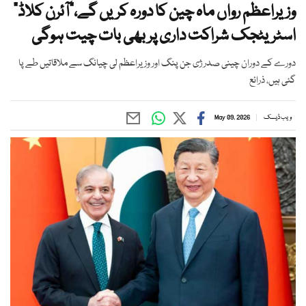
وزیراعظم رواں ماہ چین کا دورہ کریں گے،“آئرن کلاڈ”
اسٹریٹجک شراکت داری پر بھی بات چیت ہوگی
دورے کے دوران چینی صدر ژی جن پنگ اور وزیراعظم لی چیانگ سے ملاقاتیں طے پا
گئی ہیں، ذرائع
ویب ڈیسک
May 09, 2026