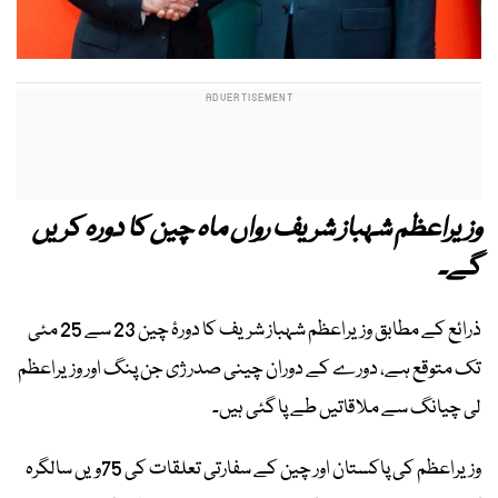
وزیراعظم شہباز شریف رواں ماہ چین کا دورہ کریں
گے۔
ذرائع کے مطابق وزیراعظم شہباز شریف کا دورۂ چین 23 سے 25 مئی
تک متوقع ہے، دورے کے دوران چینی صدر ژی جن پنگ اور وزیراعظم
لی چیانگ سے ملاقاتیں طے پا گئی ہیں۔
وزیراعظم کی پاکستان اور چین کے سفارتی تعلقات کی 75ویں سالگرہ