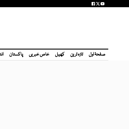
صفحۂ اول
تازہ ترین
کھیل
خاص خبریں
پاکستان
انٹ