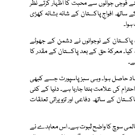
نے فوجی جوانوں سے محبت کا اظہار کرتے نظر
 کے ساتھ افواجِ پاکستان کے شانہ بشانہ کھڑی
ہوا۔
پاکستان کے نوجوانوں نے دشمن کے جھوٹے
ہ کیا۔ معرکۂ حق کے بعد پاکستان کے مقدر کا
ے۔
تماد حاصل ہوا۔ وہی سبز پاسپورٹ جسے کبھی
احترام کی علامت بنتا جارہا ہے۔ دنیا کے کئی
کستان کے ساتھ دفاعی اور تزویراتی تعلقات
لمی سوچ کا واضح ثبوت ہے۔ اس معاہدے نے