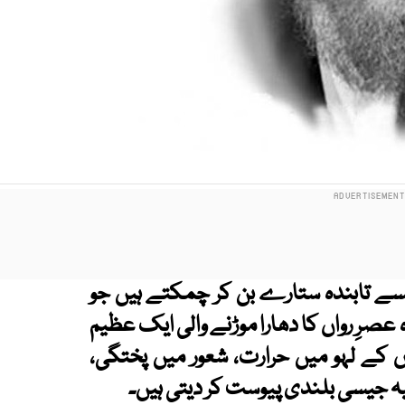
سے تابندہ ستارے بن کر چمکتے ہیں جو
رِ رواں کا دھارا موڑنے والی ایک عظیم
لوں کے لہو میں حرارت، شعور میں پختگی،
ہ جیسی بلندی پیوست کر دیتی ہیں۔