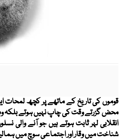
قوموں کی تاریخ کے ماتھے پر کچھ لمحات ای
محض گزرتے وقت کی چاپ نہیں ہوتے بلکہ وہ عص
انقلابی لہر ثابت ہوتے ہیں جو آنے والی نس
شناخت میں وقار اور اجتماعی سوچ میں ہمالی