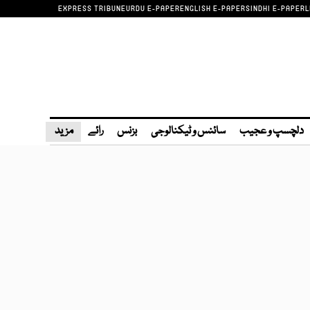
EXPRESS TRIBUNE
URDU E-PAPER
ENGLISH E-PAPER
SINDHI E-PAPER
L
دلچسپ و عجیب
سائنس و ٹیکنالوجی
بزنس
رائے
مزید