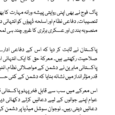
پاک فوج نے بھی اپنی روایتی پیشہ ورانہ مہارت کا
تنصیبات، دفاعی نظام اور اسلحہ ڈپوؤں کو انتہائی 
منصوبہ بندی اور عسکری برتری کا غرور چند ہی لم
پاکستان نے ثابت کر دیا کہ اس کے دفاعی اد
صلاحیت رکھتے ہیں۔ معرکۂ حق کا ایک انتہائی اہم 
پاکستانی ماہرین نے دشمن کے مواصلاتی نظام، انٹ
قدر مؤثر انداز میں نشانہ بنایا کہ دشمن کے کئی ح
اس معرکے میں سب سے قابلِ فخر پہلو پاکستانی قوم
عوام اپنے جوانوں کے لیے دعائیں کرتے دکھائی دیے
دعائیں دیتی رہیں۔ نوجوان سوشل میڈیا پر دشمن