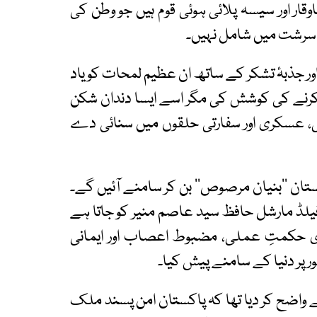
 باوقار اور سیسہ پلائی ہوئی قوم ہیں جو وطن کی
 سرشت میں شامل نہیں۔
 اور جذبۂ تشکر کے ساتھ ان عظیم لمحات کو یاد
کرنے کی کوشش کی مگر اسے ایسا دندان شکن
، عسکری اور سفارتی حلقوں میں سنائی دے
پاکستان ’’بنیان مرصوص‘‘ بن کر سامنے آئیں گے۔
یلڈ مارشل حافظ سید عاصم منیر کو جاتا ہے
ی حکمتِ عملی، مضبوط اعصاب اور ایمانی
 پر دنیا کے سامنے پیش کیا۔
 واضح کر دیا تھا کہ پاکستان امن پسند ملک