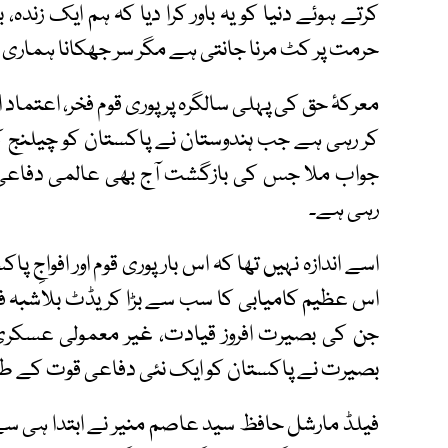
کرتے ہوئے دنیا کو یہ باور کرا دیا کہ ہم ایک زندہ،
حرمت پر کٹ مرنا جانتی ہے مگر سر جھکانا ہماری
معرکۂ حق کی پہلی سالگرہ پر پوری قوم فخر، اعتماد
کر رہی ہے جب ہندوستان نے پاکستان کو چیلنج 
جواب ملا جس کی بازگشت آج بھی عالمی دفاعی
رہی ہے۔
اسے اندازہ نہیں تھا کہ اس بار پوری قوم اور افواجِ 
اس عظیم کامیابی کا سب سے بڑا کریڈٹ بلاشبہ ف
جن کی بصیرت افروز قیادت، غیر معمولی عسکر
بصیرت نے پاکستان کو ایک نئی دفاعی قوت کے طور
فیلڈ مارشل حافظ سید عاصم منیر نے ابتدا ہی سے