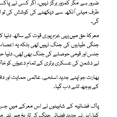
ضرور ہے مگر کمزور ہرگز نہیں۔ اگر کسی نے پاک
طرف میلی آنکھ سے دیکھنے کی کوشش کی تو اسے 
گی۔
معرکۂ حق میں یہی عزم پوری قوت کے ساتھ دنیا کے 
جنگی طیاروں کی جنگ نہیں تھی بلکہ یہ اعصاب، ٹ
جنس اور قومی حوصلے کی جنگ بھی تھی۔ دنیا حی
نے دشمن کی عسکری برتری کے تمام دعوؤں کو خاک 
بھارت جو اپنے جدید اسلحے، عالمی حمایت اور دفاعی
کے بوجھ تلے دب گیا۔
پاک فضائیہ کے شاہینوں نے اس معرکے میں جس پیش
کیا، اس نے جدید فضائی جنگ کی تاریخ میں نئی مثا