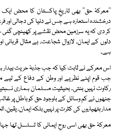
’’معرکۂ حق‘‘ بھی تاریخِ پاکستان کا محض ایک 
درخشندہ استعارہ ہے جس نے دنیا کی دجالی اور فرعو
کر دی کہ یہ سرزمین محض نقشے پر کھینچی گئی چند
دلوں کے ایمان، لازوال شجاعت، بے مثال قربانی 
ہے۔
اس معرکے نے ثابت کیا کہ جب جذبۂ حریت بیدار ہو
جب قوم اپنے نظریے اور وطن کے دفاع کے لیے م
جنھوں نے کم وسائل کے باوجود حق کو باطل پر غالب ک
مدار ہتھیاروں کی کثرت پر نہیں بلکہ ایمان، یقین، اتح
معرکۂ حق بھی اسی روحِ ایمانی کا تسلسل تھا جہا