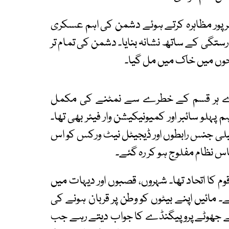
 بھرپور مظاہرہ کرتے ہوئے دشمن کی اہم عسکری
درستگی کے ساتھ نشانہ بنایا۔ دشمن کی تمام تر
حوں میں خاک میں مل گیا۔
ارے ہر قسم کے خطرے سے نمٹنے کی مکمل
پہلو سائبر اور کمیونیکیشن وار فیئر بھی تھا۔
یلی جنس رابطوں اور ڈیجیٹل نیٹ ورکس کو اس
ساس نظام مفلوج ہو کر رہ گئے۔
 کا اتحاد تھا۔ شہروں، قصبوں اور دیہات میں
۔ مائیں اپنے بیٹوں کو وطن پر قربان ہونے کی
 کے جھوٹے پروپیگنڈے کا جواب دیتے رہے جب