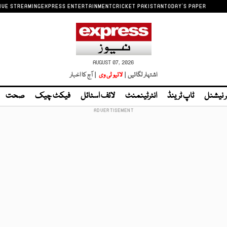
IVE STREAMING
EXPRESS ENTERTAINMENT
CRICKET PAKISTAN
TODAY'S PAPER
AUGUST 07, 2026
اشتہار لگائیں |
لائیو ٹی وی
| آج کا اخبار
ر نیشنل
ٹاپ ٹرینڈ
انٹرٹینمنٹ
لائف اسٹائل
فیکٹ چیک
صحت