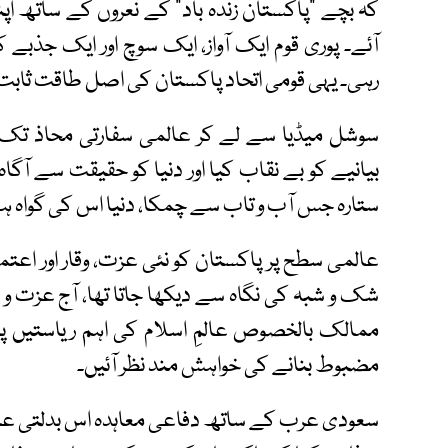
کہ بچے "پاکستان زندہ باد" کے نعروں کے ساتھ اپ
آئے۔ پوری قوم ایک آواز، ایک سوچ اور ایک جذبے
رہی۔ یہی قومی اتحاد پاکستان کی اصل طاقت ثابت 
سوشل میڈیا سے لے کر عالمی سفارتی محاذ تک 
بیانیے کو بے نقاب کیا اور دنیا کو حقیقت سے آگا
ستارہ جس آب و تاب سے چمکا، دنیا اس کی گواہ ہ
عالمی سطح پر پاکستان کو نئی عزت، وقار اور اع
شک و شبہ کی نگاہ سے دیکھا جاتا تھا، آج عزت و 
ممالک بالخصوص عالمِ اسلام کی اہم ریاستیں پا
مضبوط بنانے کی خواہش مند نظر آئیں۔
سعودی عرب کے ساتھ دفاعی معاہدہ اس بدلتی عا