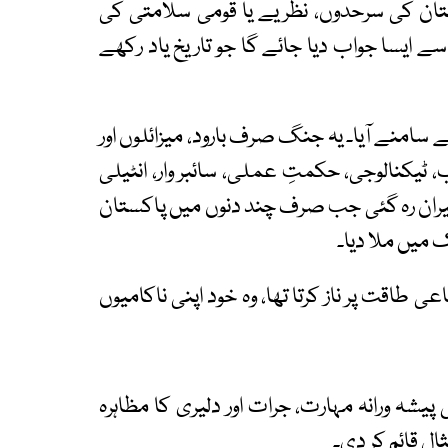
ستان کی سرحدوں، نظریے یا قومی سلامتی کی
ایسا جواب دیا جائے گا جو تاریخ یاد رکھے
سامنے آیا۔ یہ جنگ صرف بارود، میزائلوں اور
یکنالوجی، حکمتِ عملی، سائبر وار، انٹیلی
ران رہ گئی جب صرف چند دنوں میں پاکستان
میں ملا دیا۔
 طاقت پر ناز کرتا تھا، وہ خود اپنی ناکامیوں
ہ ورانہ مہارت، جرات اور دلیری کا مظاہرہ
ل قائم کر دی۔