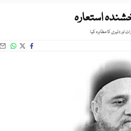
شندہ استعارہ
اور دلیری کا مظاہرہ کیا