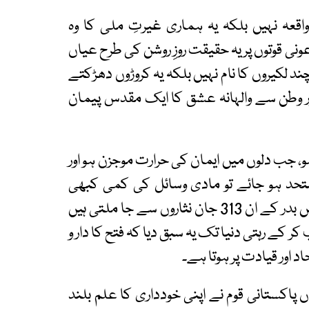
واقعہ نہیں بلکہ یہ ہماری غیرتِ ملی کا وہ
نی قوتوں پر یہ حقیقت روزِ روشن کی طرح عیاں
 لکیروں کا نام نہیں بلکہ یہ کروڑوں دھڑکتے
اور وطن سے والہانہ عشق کا ایک مقدس پیمان
، جب دلوں میں ایمان کی حرارت موجزن ہو اور
تحد ہو جائے تو مادی وسائل کی کمی کبھی
رکاوٹ نہیں بنتی۔ بحیثیت مسلمان ہماری نسبتیں بدر کے ان 313 جان نثاروں سے جا ملتی ہیں
ر کے رہتی دنیا تک یہ سبق دیا کہ فتح کا دار و
اد اور قیادت پر ہوتا ہے۔
ں پاکستانی قوم نے اپنی خودداری کا علم بلند