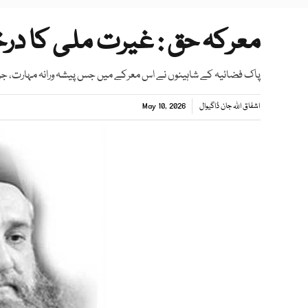
معرکہ حق : غیرت ملی کا درخ
پاک فضائیہ کے شاہینوں نے اس معرکے میں جس پیشہ ورانہ مہارت، جرات 
اشفاق اللہ جان ڈاگیوال
May 10, 2026