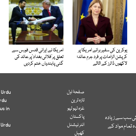
یوکرین کی سفیر برائے امریکا پر
امریکا نے ایرانی قدس فورس سے
کرپشن الزامات پر فرد جرم عائد؛
تعلق پر’فلائی بغداد‘پر عائد کی
لاکھوں ڈالرز کے اثاثے
گئی پابندیاں ختم کردیں
صفحۂ اول
 Urdu
تازہ ترین
rdu
غزہ لہو لہو
ws in
پاکستان
کی سب سے زیادہ
انٹر نیشنل
 Urdu
 تمام مواد کے
کھیل