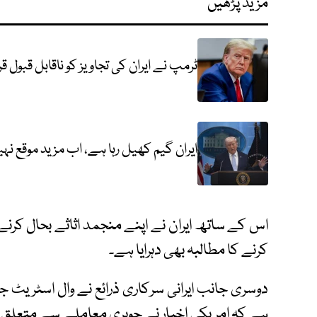
مزید پڑھیں
ٹرمپ نے ایران کی تجاویز کو ناقابل قبول ق
ایران گیم کھیل رہا ہے، اب مزید موقع نہی
اس کے ساتھ ایران نے اپنے منجمد اثاثے بحال کرنے ا
کرنے کا مطالبہ بھی دہرایا ہے۔
دوسری جانب ایرانی سرکاری ذرائع نے وال اسٹریٹ جر
ہے کہ امریکی اخبار نے جوہری معاملے سے متعلق 