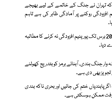
ے کہ تہران نے جنگ کے خاتمے کے لیے بھیجے
افزودگی روکنے پر آمادگی ظاہر کی ہے تاہم
۔
رپورٹ کے مطابق واشنگٹن کی جانب سے ایران سے 20 برس تک یورینیم افزودگی نہ کرنے کا مطالبہ
ے دیا۔
ہ وار جنگ بندی، آبنائے ہرمز کو بتدریج کھولنے
گر پابندیاں ختم کی جائیں اور بحری ناکہ بندی
ش رفت ممکن ہوسکتی ہے۔