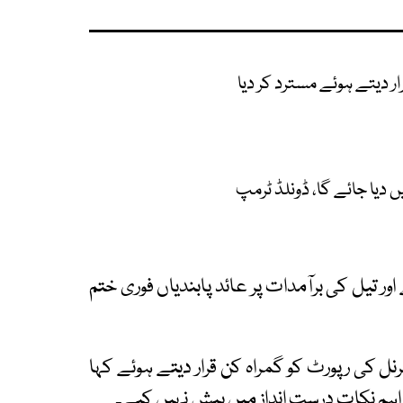
رار دیتے ہوئے مسترد کر دیا
ں دیا جائے گا، ڈونلڈ ٹرمپ
ور تیل کی برآمدات پر عائد پابندیاں فوری ختم
نل کی رپورٹ کو گمراہ کن قرار دیتے ہوئے کہا
اہم نکات درست انداز میں پیش نہیں کیے۔