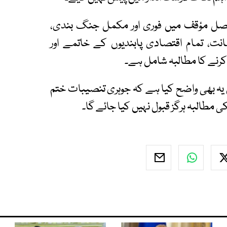
 اصل مؤقف میں فوری اور مکمل جنگ بندی،
تمام اقتصادی پابندیوں کے خاتمے اور
رنے کا مطالبہ شامل ہے۔
یں یہ بھی واضح کیا ہے کہ جوہری تنصیبات ختم
کی مطالبہ ہرگز قبول نہیں کیا جائے گا۔