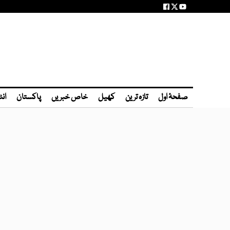
صفحۂ اول
تازہ ترین
کھیل
خاص خبریں
پاکستان
انٹ