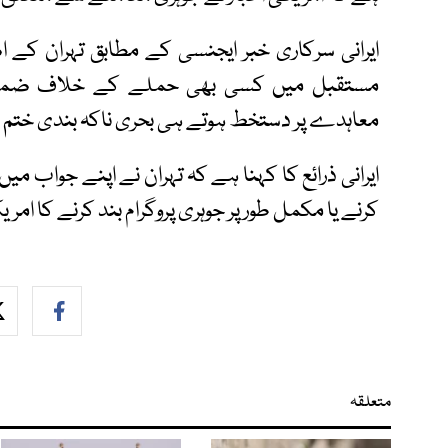
ایرانی سرکاری خبر ایجنسی کے مطابق تہران کے
مستقبل میں کسی بھی حملے کے خلاف ضمانت، 
معاہدے پر دستخط ہوتے ہی بحری ناکہ بندی ختم ک
ایرانی ذرائع کا کہنا ہے کہ تہران نے اپنے جواب م
کرنے یا مکمل طور پر جوہری پروگرام بند کرنے کا امری
متعلقہ