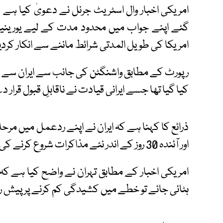
امریکی اخبار وال اسٹریٹ جرنل نے دعویٰ کیا ہ
گئے اپنے جواب میں محدود مدت کے لیے یورینیم 
امریکا کی طویل المدتی شرائط ماننے سے انکار کردیا
کیا گیا تھا جسے ایرانی قیادت نے ناقابلِ قبول قرار د
ذرائع کا کہنا ہے کہ ایران نے اپنے ردعمل میں مرحل
اور آئندہ 30 روز کے اندر نئے مذاکرات شروع کرنے کی تجویز بھی دی ہے۔
امریکی اخبار کے مطابق تہران نے واضح کیا ہے کہ ا
ہٹائی جائے تو خطے میں کشیدگی کم کرنے پر پی