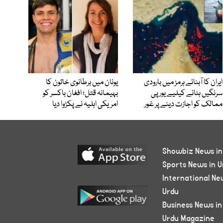
ایران کا آبنائے ہرمز میں بارودی
یونان میں برطانوی خاتون کا
سرنگیں ہٹانے کیلیے یورپی
بہیمانہ قتل؛ افغان باکسر کو
ممالک کو اجازت دینے پر غور
امریکی اہلیہ نے پکڑوا دیا
Showbiz News in
Sports News in U
International Ne
Urdu
Business News in
Urdu Magazine