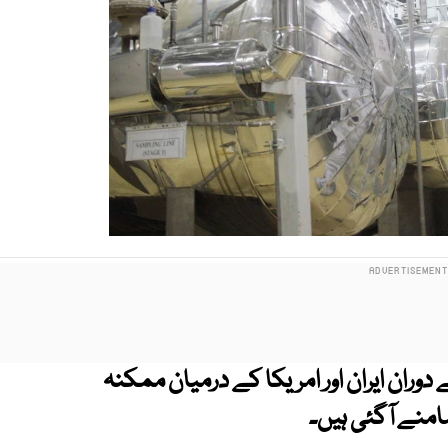
ران ایران اور امریکا کے درمیان ممکنہ
منے آگئی ہیں۔