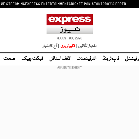
IVE STREAMING
EXPRESS ENTERTAINMENT
CRICKET PAKISTAN
TODAY'S PAPER
AUGUST 06, 2026
اشتہار لگائیں |
لائیو ٹی وی
| آج کا اخبار
ر نیشنل
ٹاپ ٹرینڈ
انٹرٹینمنٹ
لائف اسٹائل
فیکٹ چیک
صحت