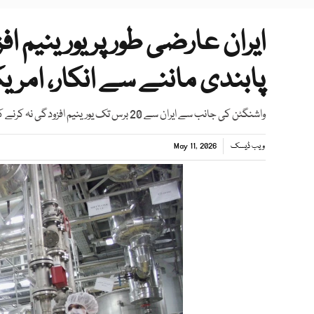
ایران عارضی طور پر یورینیم اف
پابندی ماننے سے انکار، امریک
واشنگٹن کی جانب سے ایران سے 20 برس تک یورینیم افزودگی نہ کرنے کا مطالبہ کیا گیا تھا
ویب ڈیسک
May 11, 2026