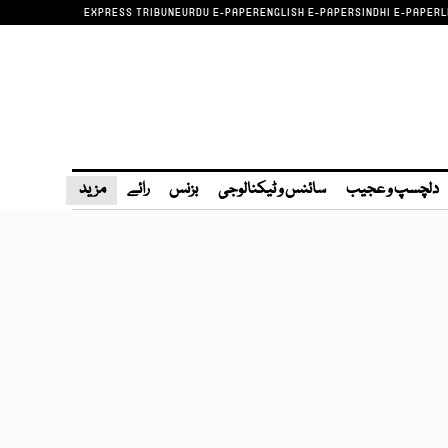
EXPRESS TRIBUNE
URDU E-PAPER
ENGLISH E-PAPER
SINDHI E-PAPER
L
دلچسپ و عجیب
سائنس و ٹیکنالوجی
بزنس
رائے
مزید