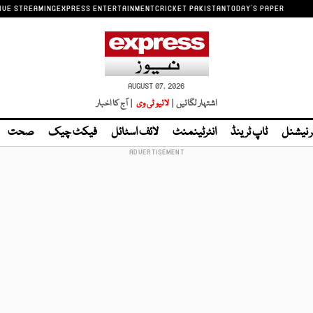
IVE STREAMING
EXPRESS ENTERTAINMENT
CRICKET PAKISTAN
TODAY'S PAPER
AUGUST 07, 2026
اشتہار لگائیں |
لائیو ٹی وی
| آج کا اخبار
ر نیشنل
ٹاپ ٹرینڈ
انٹرٹینمنٹ
لائف اسٹائل
فیکٹ چیک
صحت