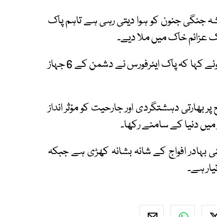
ہ جنگی جنون کو ہوا دیتی رہی ہے تاہم پاک
اک عزائم خاک میں ملا دیے۔
انہوں نے پاک فضائیہ کو خراجِ تحسین پیش کرتے ہوئے کہا کہ پاک ایئرفورس نے دشمن کے 6 جہاز
 پر بھارتی دہشتگردی اور جارحیت کو مؤثر انداز
ز میں دنیا کے سامنے رکھا۔
نی بہادر افواج کے شانہ بشانہ کھڑی ہے جبکہ
یار ہے۔