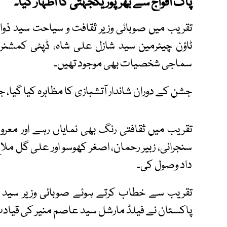
پاک افواج سے بھرپور یکجہتی کا اظہار کیا۔
تقریب میں صوبائی وزیر ثقافت و سیاحت سید ذ
ٹاؤن چیئرمین سید شازل علی شاہ، ڈپٹی کمشنر،
سماجی شخصیات بھی موجود تھیں۔
جشن کے دوران شاندار آتشبازی کا مظاہرہ کیا گیا، 
تقریب میں ثقافتی رنگ بھی نمایاں رہے اور معر
سنجرانی، زبیر رحمان، اصغر کھوسو اور علی گل مل
داد وصول کی۔
تقریب سے خطاب کرتے ہوئے صوبائی وزیر سید ذو
پاکستان نے فیلڈ مارشل سید عاصم منیر کی قیاد