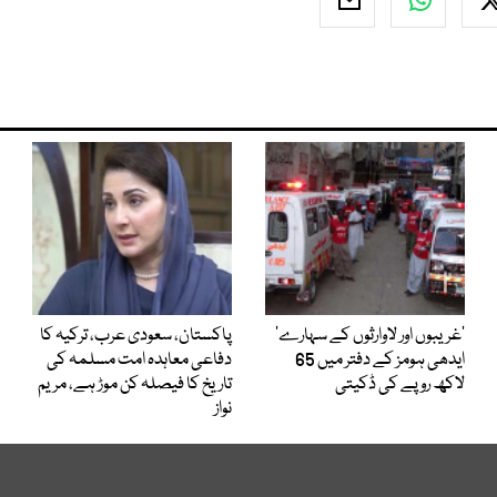
’غریبوں اور لاوارثوں کے سہارے‘
پاکستان، سعودی عرب، ترکیہ کا
ایدھی ہومز کے دفتر میں 65
دفاعی معاہدہ امت مسلمہ کی
لاکھ روپے کی ڈکیتی
تاریخ کا فیصلہ کن موڑ ہے، مریم
نواز