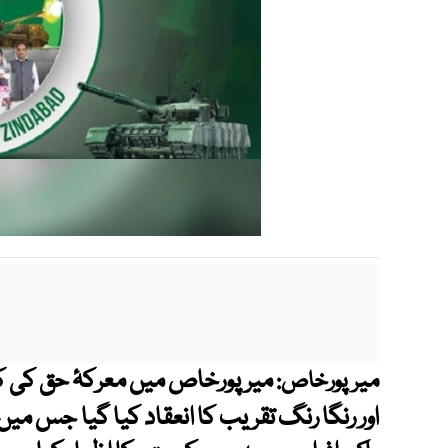
میرپورخاص میں معرکۂ حق کی کا
میرپورخاص:
اور رنگا رنگ تقریب کا انعقاد کیا گیا جس م