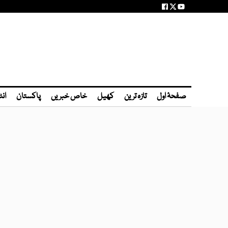
صفحۂ اول
تازہ ترین
کھیل
خاص خبریں
پاکستان
انٹ