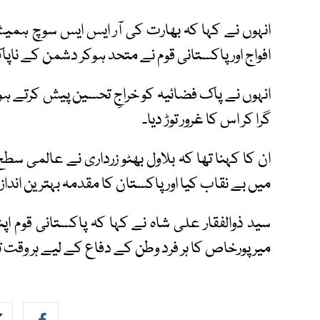
انہوں نے کہا کہ بھارت کی آر ایس ایس سوچ ہمیش
افواج اور پاکستانی قوم نے متحد ہوکر دشمن کے ناپ
گرا کر اس کا غرور توڑ دیا۔
ان کا کہنا تھا کہ بلاول بھٹو زرداری نے عالمی سطح
میں بے نقاب کیا اور پاکستان کا مقدمہ بہترین اندا
سید ذوالفقار علی شاہ نے کہا کہ پاکستانی قوم اپ
میرپورخاص کا ہر فرد وطن کے دفاع کے لیے ہر وقت ت