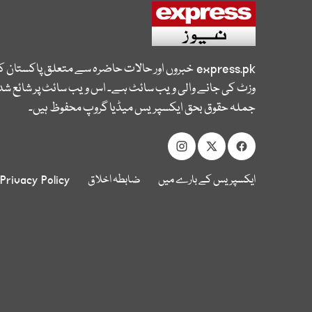
express.pk
خبروں اور حالات حاضرہ سے متعلق پاکستان 
وزٹ کی جانے والی ویب سائٹ ہے۔ اس ویب سائٹ پر شائع شدہ
جملہ حقوق بحق ایکسپریس میڈیا گروپ محفوظ ہیں۔
ایکسپریس کے بارے میں
ضابطہ اخلاق
Privacy Policy