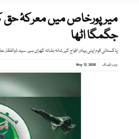
میرپورخاص میں معرکۂ حق ک
جگمگا اٹھا
پاکستانی قوم اپنی بہادر افواج کے شانہ بشانہ کھڑی ہے، سید ذوالفقار ع
ویب ڈیسک
May 12, 2026