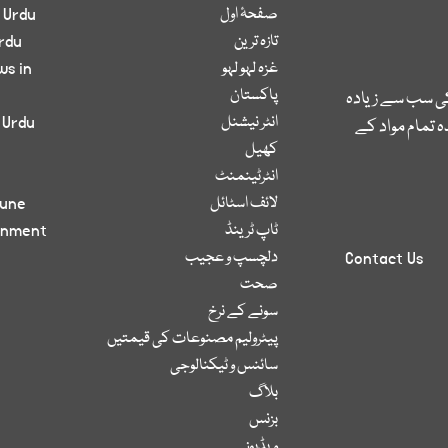
صفحۂ اول
 Urdu
تازہ ترین
rdu
غزہ لہو لہو
ws in
پاکستان
کی سب سے زیادہ
انٹر نیشنل
 Urdu
 تمام مواد کے
کھیل
انٹرٹینمنٹ
لائف اسٹائل
bune
ٹاپ ٹرینڈ
inment
دلچسپ و عجیب
Contact Us
صحت
سونے کے نرخ
پیٹرولیم مصنوعات کی قیمتیں
سائنس و ٹیکنالوجی
بلاگ
بزنس
ویڈیوز