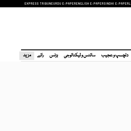
EXPRESS TRIBUNE
URDU E-PAPER
ENGLISH E-PAPER
SINDHI E-PAPER
L
دلچسپ و عجیب
سائنس و ٹیکنالوجی
بزنس
رائے
مزید