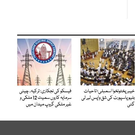
خیبرپختونخوا اسمبلی؛ تاحیات
فیسکو کی نجکاری: ترکیہ، چینی
بلیو پاسپورٹ کی شق واپس لے لی
سرمایہ کاروں سمیت 12 ملکی و
گئی
غیر ملکی گروپ میدان میں