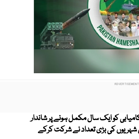
میابی کو ایک سال مکمل ہونے پر شاندار
یں شہریوں کی بڑی تعداد نے شرکت کرکے