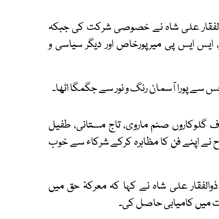
والفقار علی شاہ نے خصوصی شرکت کی جبکہ
 ایس ایس پی میرپورخاص اور دیگر سیاسی و
جس سے پورا آسمان رنگ و نور سے جگمگا اٹھا۔
وف گلوکاروں صنم ماروی، تاج مستانی، طفیل
اح نے اپنے فن کا مظاہرہ کرکے شرکاء سے خوب
الفقار علی شاہ نے کہا کہ معرکۂ حق میں
ت میں کامیابی حاصل کی۔