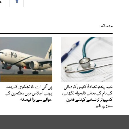
متعلقہ
خیبرپختونخوا؛ ڈاکٹروں کو دوائی
پی آئی اے کا نجکاری کے بعد
کے نام کے بجائے فارمولہ لکھنے،
پہلے اجلاس میں ملازمین کے
کمپیوٹرائز نسخے کیلئے قانون
حوالے سے بڑا فیصلہ
سازی پرغور