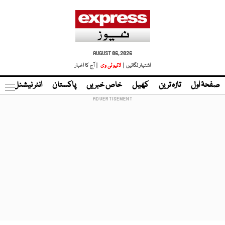
AUGUST 06, 2026
اشتہار لگائیں |
لائیو ٹی وی
| آج کا اخبار
صفحۂ اول
تازہ ترین
کھیل
خاص خبریں
پاکستان
انٹر نیشنل
ٹا