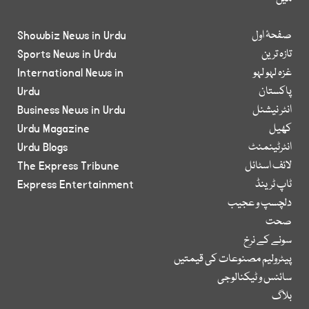
صفحۂ اول
Showbiz News in Urdu
تازہ ترین
Sports News in Urdu
غزہ لہو لہو
International News in
پاکستان
Urdu
انٹر نیشنل
Business News in Urdu
کھیل
Urdu Magazine
انٹرٹینمنٹ
Urdu Blogs
لائف اسٹائل
The Express Tribune
ٹاپ ٹرینڈ
Express Entertainment
دلچسپ و عجیب
صحت
سونے کے نرخ
پیٹرولیم مصنوعات کی قیمتیں
سائنس و ٹیکنالوجی
بلاگ