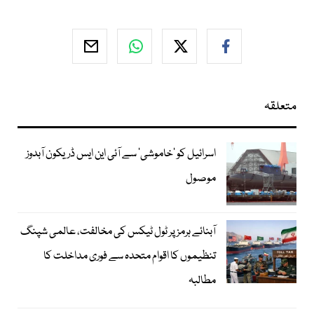
متعلقہ
اسرائیل کو ’خاموشی‘ سے آئی این ایس ڈریکون آبدوز
موصول
آبنائے ہرمز پر ٹول ٹیکس کی مخالفت، عالمی شپنگ
تنظیموں کا اقوام متحدہ سے فوری مداخلت کا
مطالبہ