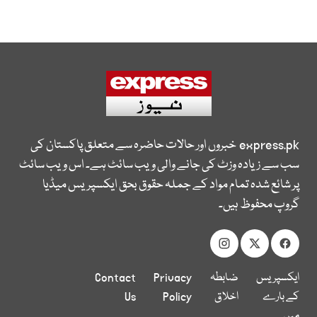
express.pk
خبروں اور حالات حاضرہ سے متعلق پاکستان کی
سب سے زیادہ وزٹ کی جانے والی ویب سائٹ ہے۔ اس ویب سائٹ
پر شائع شدہ تمام مواد کے جملہ حقوق بحق ایکسپریس میڈیا
گروپ محفوظ ہیں۔
ایکسپریس
ضابطہ
Privacy
Contact
کے بارے
اخلاق
Policy
Us
میں