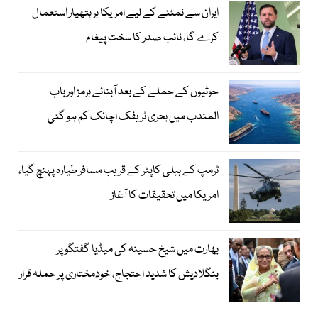
ایران سے نمٹنے کے لیے امریکا ہر ہتھیار استعمال
کرے گا، نائب صدر کا سخت پیغام
حوثیوں کے حملے کے بعد آبنائے ہرمز اور باب
المندب میں بحری ٹریفک اچانک کم ہو گئی
ٹرمپ کے ہیلی کاپٹر کے قریب مسافر طیارہ پہنچ گیا،
امریکا میں تحقیقات کا آغاز
بھارت میں شیخ حسینہ کی میڈیا گفتگو پر
بنگلادیش کا شدید احتجاج، خودمختاری پر حملہ قرار