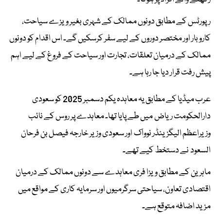
رپورٹس کے مطابق دونوں ممالک کے شہری بغیر ویزے سیاحت،
کاروبار اور مختصر دوروں کے لیے سفر کرسکیں گے۔ اس اقدام کو دونوں
ممالک کے درمیان تعلقات، تجارت اور سیاحت کے فروغ کے لیے اہم
پیش رفت قرار دیا جا رہا ہے۔
عرب میڈیا کے مطابق یہ معاہدہ یکم دسمبر 2025 کو سعودی
دارالحکومت ریاض میں طے پایا تھا۔ معاہدے پر روس کے نائب
وزیراعظم الیگزینڈر نوواک اور سعودی وزیر خارجہ فیصل بن فرحان
السعود نے دستخط کیے تھے۔
ماہرین کے مطابق ویزا فری معاہدے سے دونوں ممالک کے درمیان
اقتصادی تعاون، سیاحتی سرگرمیوں اور سرمایہ کاری کے مواقع میں
مزید اضافہ متوقع ہے۔