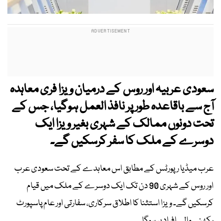
سعودی عربیہ اور روس کے درمیان ویزا فری معاہدہ
آج سے باقاعدہ طور پر نافذ العمل ہوگیا، جس کے
تحت دونوں ممالک کے شہری بغیر ویزا ایک
دوسرے کے ملک کا سفر کرسکیں گے۔
عرب میڈیا رپورٹس کے مطابق اس معاہدے کے تحت سعودی عرب
اور روس کے شہری 90 دن تک ایک دوسرے کے ملک میں قیام
کرسکیں گے۔ ویزا استثنا کا اطلاق سرکاری، سفارتی اور عام پاسپورٹ
رکھنے والے افراد پر ہوگا۔