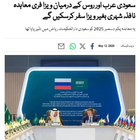
سعودی عرب اور روس کے درمیان ویزا فری معاہدہ
نافذ، شہری بغیر ویزا سفر کرسکیں گے
یہ معاہدہ یکم دسمبر 2025 کو سعودی دارالحکومت ریاض میں طے پایا تھا
ویب ڈیسک
May 12, 2026