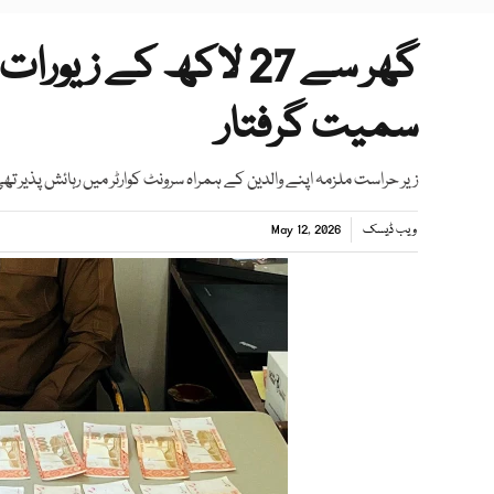
گھر سے 27 لاکھ کے ز
سمیت گرفتار
زیر حراست ملزمہ اپنے والدین کے ہمراہ سرونٹ کوارٹر میں رہائش پذیر تھ
ویب ڈیسک
May 12, 2026