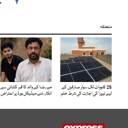
متعلقہ
25 کلوواٹ تک سولر صارفین کے
میر رضا کے والد کا قبر کشائی سے
لیے نیپرا کی اجازت کی شرط ختم
انکار، نئے میڈیکل بورڈ پر اعتراض