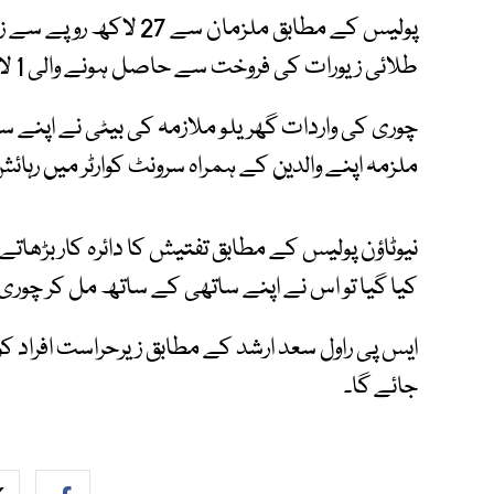
طلائی زیورات کی فروخت سے حاصل ہونے والی 1 لاکھ 50 ہزار روپے کی رقم برآمد کرلی گئی ہے۔
چوری کی واردات گھریلو ملازمہ کی بیٹی نے اپنے 
ملزمہ اپنے والدین کے ہمراہ سرونٹ کوارٹر میں رہائش
نیوٹاؤن پولیس کے مطابق تفتیش کا دائرہ کار بڑھات
کیا گیا تو اس نے اپنے ساتھی کے ساتھ مل کر چوری
ایس پی راول سعد ارشد کے مطابق زیرحراست افراد ک
جائے گا۔