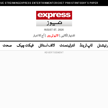
IVE STREAMING
EXPRESS ENTERTAINMENT
CRICKET PAKISTAN
TODAY'S PAPER
AUGUST 07, 2026
اشتہار لگائیں |
لائیو ٹی وی
| آج کا اخبار
ر نیشنل
ٹاپ ٹرینڈ
انٹرٹینمنٹ
لائف اسٹائل
فیکٹ چیک
صحت