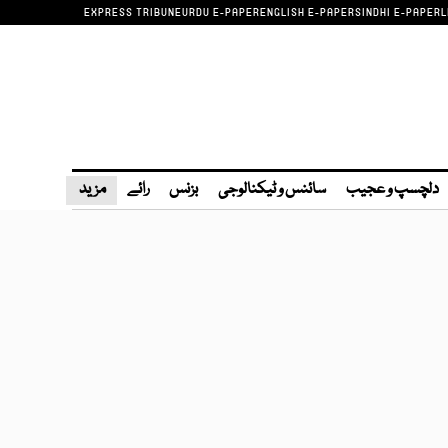
EXPRESS TRIBUNE
URDU E-PAPER
ENGLISH E-PAPER
SINDHI E-PAPER
L
دلچسپ و عجیب
سائنس و ٹیکنالوجی
بزنس
رائے
مزید