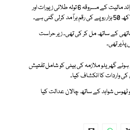
پولیس کے مطابق ملزمان سے 27 لاکھ روپے سے زائد مالیت کے مسروقہ 6 تولہ طلائی زیورات اور
ساتھی کے ساتھ مل کر کی تھی۔ زیر حراست
 پذیر تھی۔
ے ہوئے گھریلو ملازمہ کی بیٹی کو شامل تفتیش
 کی واردات کا انکشاف کیا۔
و ٹھوس شواہد کے ساتھ چالان عدالت کیا