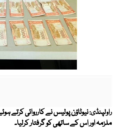
نیوٹاؤن پولیس نے کارروائی کرتے ہو
راولپنڈی:
ملزمہ اور اس کے ساتھی کو گرفتار کرلیا۔