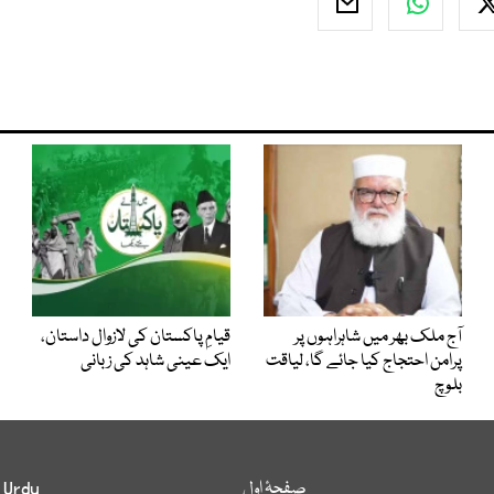
آج ملک بھر میں شاہراہوں پر
قیامِ پاکستان کی لازوال داستان،
پرامن احتجاج کیا جائے گا، لیاقت
ایک عینی شاہد کی زبانی
بلوچ
صفحۂ اول
 Urdu