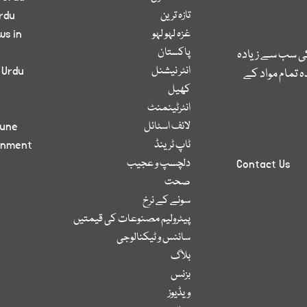
تازہ ترین
rdu
غزہ لہو لہو
ws in
پاکستان
کی سب سے زیادہ
انٹر نیشنل
 Urdu
 تمام مواد کے
کھیل
انٹرٹینمنٹ
لائف اسٹائل
bune
ٹاپ ٹرینڈ
inment
دلچسپ و عجیب
Contact Us
صحت
سونے کے نرخ
پیٹرولیم مصنوعات کی قیمتیں
سائنس و ٹیکنالوجی
بلاگ
بزنس
ویڈیوز