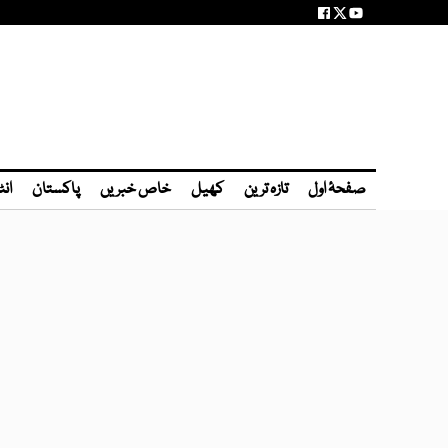
صفحۂ اول
تازہ ترین
کھیل
خاص خبریں
پاکستان
انٹ