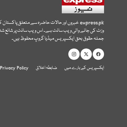
express.pk
خبروں اور حالات حاضرہ سے متعلق پاکستان 
وزٹ کی جانے والی ویب سائٹ ہے۔ اس ویب سائٹ پر شائع شدہ
جملہ حقوق بحق ایکسپریس میڈیا گروپ محفوظ ہیں۔
ایکسپریس کے بارے میں
ضابطہ اخلاق
Privacy Policy