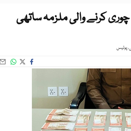
یورات چوری کرنے والی ملزمہ ساتھی
ی، پولیس