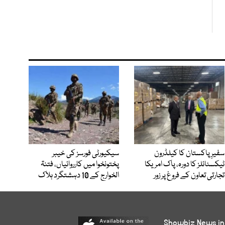
سفیرِ پاکستان کا کیلڈرون
سیکیورٹی فورسز کی خیبر
ٹیکسٹائلز کا دورہ، پاک امریکا
پختونخوا میں کارروائیاں، فتنۃ
تجارتی تعاون کے فروغ پر زور
الخوارج کے 10 دہشتگرد ہلاک
Showbiz News in