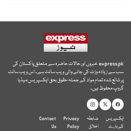
express.pk
خبروں اور حالات حاضرہ سے متعلق پاکستان کی
سب سے زیادہ وزٹ کی جانے والی ویب سائٹ ہے۔ اس ویب سائٹ
پر شائع شدہ تمام مواد کے جملہ حقوق بحق ایکسپریس میڈیا
گروپ محفوظ ہیں۔
ایکسپریس
ضابطہ
Privacy
Contact
کے بارے
اخلاق
Policy
Us