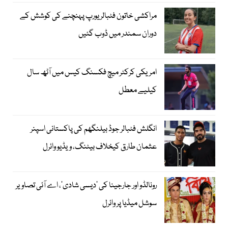
مراکشی خاتون فٹبالر یورپ پہنچنے کی کوشش کے
دوران سمندر میں ڈوب گئیں
امریکی کرکٹر میچ فکسنگ کیس میں آٹھ سال
کیلیے معطل
انگلش فٹبالر جوڈ بیلنگھم کی پاکستانی اسپنر
عثمان طارق کیخلاف بیٹنگ، ویڈیو وائرل
رونالڈو اور جارجینا کی ’دیسی شادی‘، اے آئی تصاویر
سوشل میڈیا پر وائرل