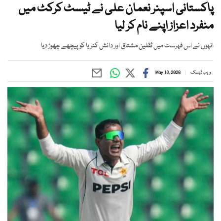
پاکستانی اسپنر نعمان علی نے ٹیسٹ کرکٹ میں
منفرد اعزاز اپنے نام کر لیا
انہوں نے اس فہرست میں ثقلین مشتاق اور دانش کنریا کو پیچھے چھوڑ دیا
ویب ڈیسک
May 13, 2026