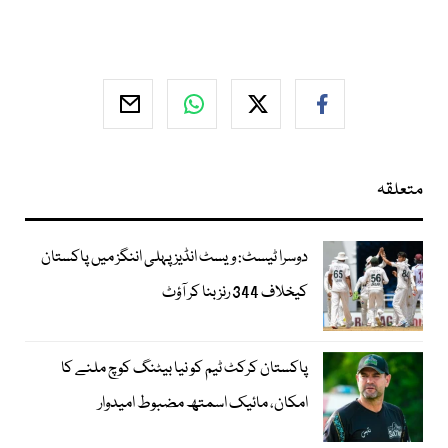
متعلقہ
دوسرا ٹیسٹ: ویسٹ انڈیز پہلی اننگز میں پاکستان
کیخلاف 344 رنز بنا کر آؤٹ
پاکستان کرکٹ ٹیم کو نیا بیٹنگ کوچ ملنے کا
امکان، مائیک اسمتھ مضبوط امیدوار