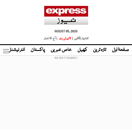
AUGUST 05, 2026
اشتہار لگائیں |
لائیو ٹی وی
| آج کا اخبار
صفحۂ اول
تازہ ترین
کھیل
خاص خبریں
پاکستان
انٹر نیشنل
ٹا