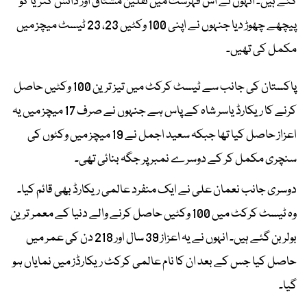
گئے ہیں۔ انہوں نے اس فہرست میں ثقلین مشتاق اور دانش کنریا کو
پیچھے چھوڑ دیا جنہوں نے اپنی 100 وکٹیں 23، 23 ٹیسٹ میچز میں
مکمل کی تھیں۔
پاکستان کی جانب سے ٹیسٹ کرکٹ میں تیز ترین 100 وکٹیں حاصل
کرنے کا ریکارڈ یاسر شاہ کے پاس ہے جنہوں نے صرف 17 میچز میں یہ
اعزاز حاصل کیا تھا جبکہ سعید اجمل نے 19 میچز میں وکٹوں کی
سنچری مکمل کر کے دوسرے نمبر پر جگہ بنائی تھی۔
دوسری جانب نعمان علی نے ایک منفرد عالمی ریکارڈ بھی قائم کیا۔
وہ ٹیسٹ کرکٹ میں 100 وکٹیں حاصل کرنے والے دنیا کے معمر ترین
بولر بن گئے ہیں۔ انہوں نے یہ اعزاز 39 سال اور 218 دن کی عمر میں
حاصل کیا جس کے بعد ان کا نام عالمی کرکٹ ریکارڈز میں نمایاں ہو
گیا۔