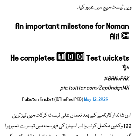
ویں ٹیسٹ میچ میں عبور کیا۔
An important milestone for Noman
Ali! 👏
He completes 1️⃣0️⃣0️⃣ Test wickets
✨
#BANvPAK
pic.twitter.com/ZepOndqnMX
May 12, 2026
— Pakistan Cricket (@TheRealPCB)
اس شاندار کارنامے کے بعد نعمان علی ٹیسٹ کرکٹ میں تیز ترین
100 وکٹیں مکمل کرنے والے اسپنرز کی فہرست میں تیسرے نمبر پر آ