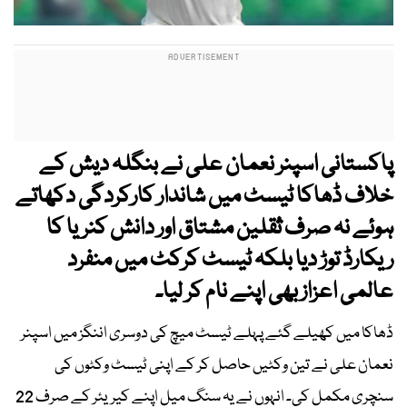
پاکستانی اسپنر نعمان علی نے بنگلہ دیش کے
خلاف ڈھاکا ٹیسٹ میں شاندار کارکردگی دکھاتے
ہوئے نہ صرف ثقلین مشتاق اور دانش کنریا کا
ریکارڈ توڑ دیا بلکہ ٹیسٹ کرکٹ میں منفرد
عالمی اعزاز بھی اپنے نام کر لیا۔
ڈھاکا میں کھیلے گئے پہلے ٹیسٹ میچ کی دوسری اننگز میں اسپنر
نعمان علی نے تین وکٹیں حاصل کر کے اپنی ٹیسٹ وکٹوں کی
سنچری مکمل کی۔ انہوں نے یہ سنگ میل اپنے کیریئر کے صرف 22