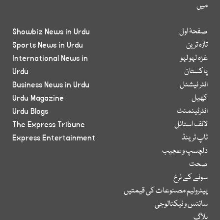
میں
صفحۂ اول
Showbiz News in Urdu
تازہ ترین
Sports News in Urdu
غزہ لہو لہو
International News in
پاکستان
Urdu
انٹر نیشنل
Business News in Urdu
کھیل
Urdu Magazine
انٹرٹینمنٹ
Urdu Blogs
لائف اسٹائل
The Express Tribune
ٹاپ ٹرینڈ
Express Entertainment
دلچسپ و عجیب
صحت
سونے کے نرخ
پیٹرولیم مصنوعات کی قیمتیں
سائنس و ٹیکنالوجی
بلاگ