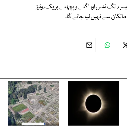
ہب، لگ نٹس اور اگلے و پچھلے بریک روٹرز
مالکان سے نہیں لیا جائے گا۔