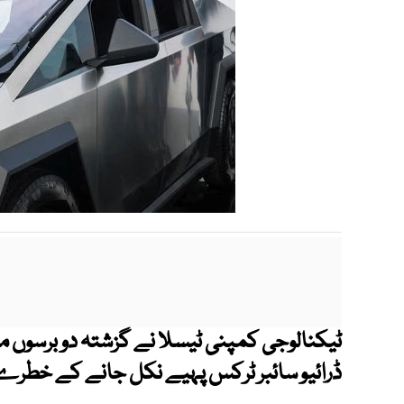
ٹیکنالوجی کمپنی ٹیسلا نے گزشتہ دو برسوں م
ڈرائیو سائبر ٹرکس پہیے نکل جانے کے خطرے