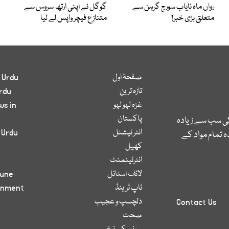
رواں ماہ نایاب سورج گرہن سے
گوگل نے اپنی ارتھ سروس سے
متعلق بڑی خبر!
متنازع فیچر واپس لے لیا
صفحۂ اول
 Urdu
تازہ ترین
rdu
غزہ لہو لہو
ws in
پاکستان
کی سب سے زیادہ
انٹر نیشنل
 Urdu
 تمام مواد کے
کھیل
انٹرٹینمنٹ
لائف اسٹائل
bune
ٹاپ ٹرینڈ
inment
دلچسپ و عجیب
Contact Us
صحت