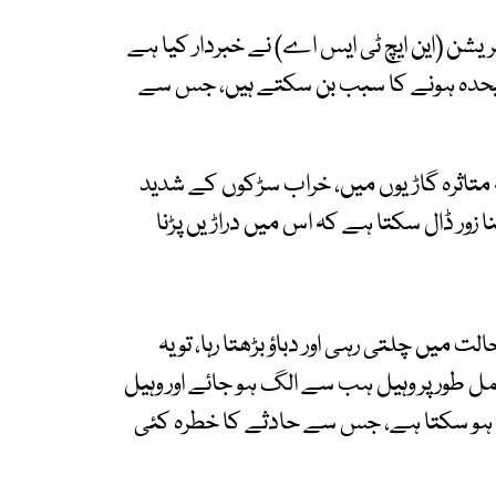
شن (این ایچ ٹی ایس اے) نے خبردار کیا ہے
لیحدہ ہونے کا سبب بن سکتے ہیں، جس سے
ہ متاثرہ گاڑیوں میں، خراب سڑکوں کے شدید
تنا زور ڈال سکتا ہے کہ اس میں دراڑیں پڑنا
میں چلتی رہی اور دباؤ بڑھتا رہا، تو یہ
ل طور پر وہیل ہب سے الگ ہو جائے اور وہیل
 ہو سکتا ہے، جس سے حادثے کا خطرہ کئی