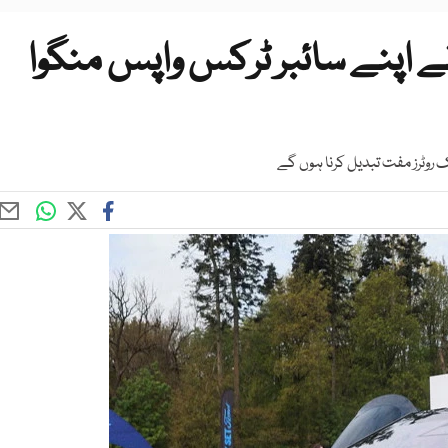
ے اپنے سائبر ٹرکس واپس منگوا
 روٹرز مفت تبدیل کرنا ہوں گے