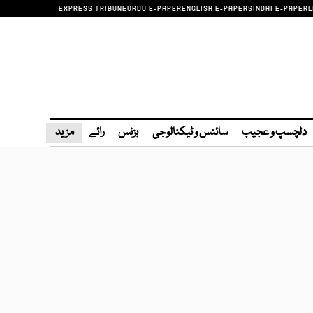
EXPRESS TRIBUNE
URDU E-PAPER
ENGLISH E-PAPER
SINDHI E-PAPER
L
دلچسپ و عجیب
سائنس و ٹیکنالوجی
بزنس
رائے
مزید