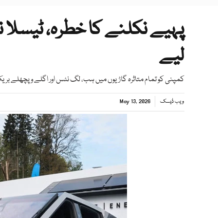
پہیے نکلنے کا خطرہ، ٹیسلا ن
لیے
کمپنی کو تمام متاثرہ گاڑیوں میں ہب، لگ نٹس اور اگلے و پچھلے بریک
ویب ڈیسک
May 13, 2026