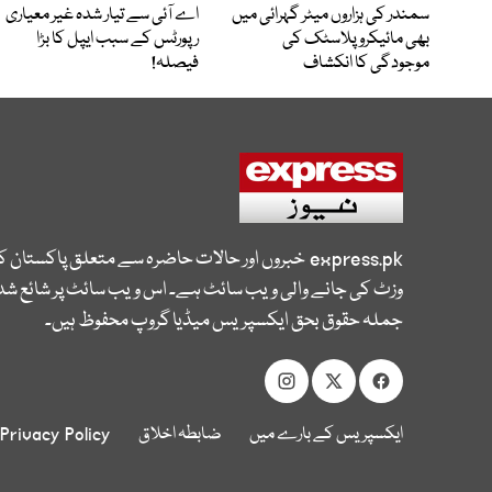
سمندر کی ہزاروں میٹر گہرائی میں
اے آئی سے تیار شدہ غیر معیاری
بھی مائیکرو پلاسٹک کی
رپورٹس کے سبب ایپل کا بڑا
موجودگی کا انکشاف
فیصلہ!
express.pk
خبروں اور حالات حاضرہ سے متعلق پاکستان 
وزٹ کی جانے والی ویب سائٹ ہے۔ اس ویب سائٹ پر شائع شدہ
جملہ حقوق بحق ایکسپریس میڈیا گروپ محفوظ ہیں۔
ایکسپریس کے بارے میں
ضابطہ اخلاق
Privacy Policy