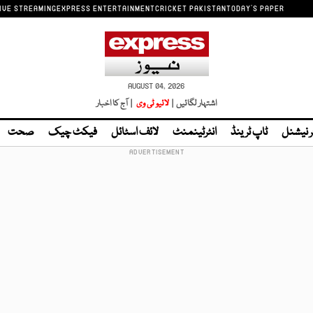
IVE STREAMING
EXPRESS ENTERTAINMENT
CRICKET PAKISTAN
TODAY'S PAPER
AUGUST 04, 2026
اشتہار لگائیں |
لائیو ٹی وی
| آج کا اخبار
ر نیشنل
ٹاپ ٹرینڈ
انٹرٹینمنٹ
لائف اسٹائل
فیکٹ چیک
صحت