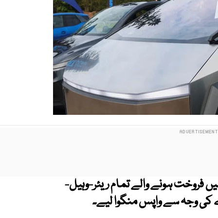
یں فروخت ہونے والے تمام ریئر-وہیل-
 کی وجہ سے واپس منگوا لیے۔