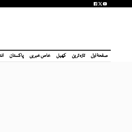
صفحۂ اول
تازہ ترین
کھیل
خاص خبریں
پاکستان
انٹ