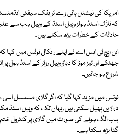
امریکا کی نیشنل ہائی وے ٹریفک سیفٹی ایڈمنسٹری
کہ نازک اسٹڈ ہولز وہیل اسٹڈ کے وہیل ہب سے ع
حادثات کے خطرات بڑھ سکتے ہیں۔
این ایچ ٹی ایس اے نے اپنے ریکال نوٹس میں کہا ک
جھٹکے اور تیز موڑ کا دباؤ وہیل روٹر کے اسٹڈ ہول پر ا
شروع ہو جائیں۔
نوٹس میں مزید کہا گیا کہ اگر گاڑی مسلسل اسی حالت 
دراڑیں پھیل سکتی ہیں، یہاں تک کہ وہیل اسٹڈ مکم
ہب الگ ہونے کی صورت میں گاڑی پر کنٹرول ختم
گنا بڑھ سکتا ہے۔