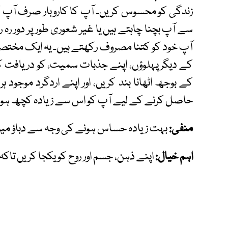
زندگی کو محسوس کریں۔ آپ کا کاروبار صرف آپ 
سے آپ بچنا چاہتے ہیں یا غیر شعوری طور پر دور رہ
آپ خود کو کتنا مصروف رکھتے ہیں۔ یہ ایک مختصر
کے دیگر پہلوؤں، اپنے جذبات سمیت، کو دریافت ک
کے بوجھ اٹھانا بند کریں، اور اپنے اردگرد موجود 
حاصل کرنے کے لیے آپ کو اس سے زیادہ کچھ ہو
منفی:
بہت زیادہ حساس ہونے کی وجہ سے دباؤ میں 
اہم خیال:
اپنے ذہن، جسم اور روح کو یکجا کریں تاک