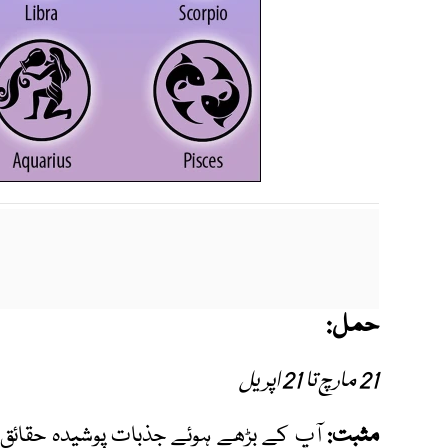
حمل:
21 مارچ تا 21 اپریل
مثبت:
آپ کے بڑھے ہوئے جذبات پوشیدہ حقائق کو