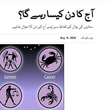
آج کا دن کیسا رہے گا؟
ستاروں کی چال کے لحاظ سے اپنے آج کے دن کا احوال جانیے
ویب ڈیسک
May 15, 2026