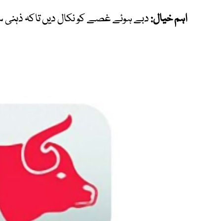
اہم خیال:
دبے ہوئے غصے کو نکال دیں تاکہ ذہنی