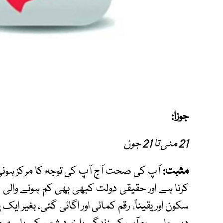
جوزا:
21 مئی تا 21 جون
مثبت:
آپ کی صحت آج آپ کی توجہ کا مرکز ہونی 
کرنا ہے اور حقیقی دولت کبھی بھی کم ہونے وال
سکون اور یقیناً، رقم کمائی اور اگائی گئی، بغیر ای