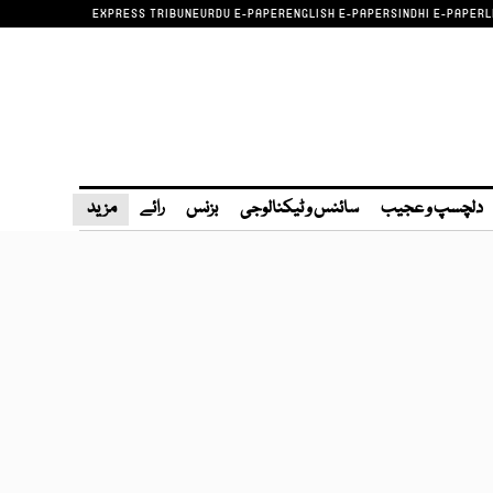
EXPRESS TRIBUNE
URDU E-PAPER
ENGLISH E-PAPER
SINDHI E-PAPER
L
دلچسپ و عجیب
سائنس و ٹیکنالوجی
بزنس
رائے
مزید