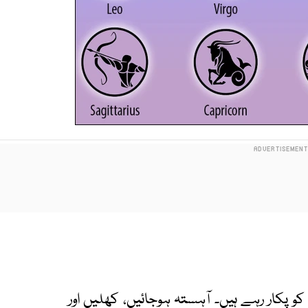
 پکار رہے ہیں۔ آہستہ ہوجائیں، کھلیں اور