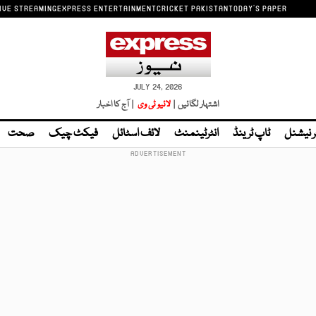
IVE STREAMING
EXPRESS ENTERTAINMENT
CRICKET PAKISTAN
TODAY'S PAPER
JULY 24, 2026
اشتہار لگائیں |
لائیو ٹی وی
| آج کا اخبار
ر نیشنل
ٹاپ ٹرینڈ
انٹرٹینمنٹ
لائف اسٹائل
فیکٹ چیک
صحت