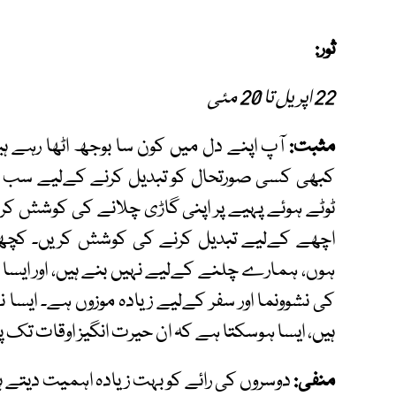
ثور:
22 اپریل تا 20 مئی
مثبت:
آپ اپنے دل میں کون سا بوجھ اٹھا رہے ہ
کبھی کسی صورتحال کو تبدیل کرنے کےلیے سب سے
ٹوٹے ہوئے پہیے پر اپنی گاڑی چلانے کی کوشش کر
اچھے کےلیے تبدیل کرنے کی کوشش کریں۔ کچھ 
ہوں، ہمارے چلنے کےلیے نہیں بنے ہیں، اور ایسا
کی نشوونما اور سفر کےلیے زیادہ موزوں ہے۔ ایسا
ہیں، ایسا ہوسکتا ہے کہ ان حیرت انگیز اوقات تک 
منفی:
دوسروں کی رائے کو بہت زیادہ اہمیت دیتے ہ