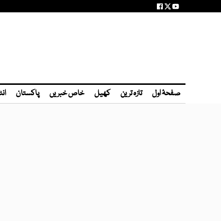
صفحۂ اول
تازہ ترین
کھیل
خاص خبریں
پاکستان
انٹ