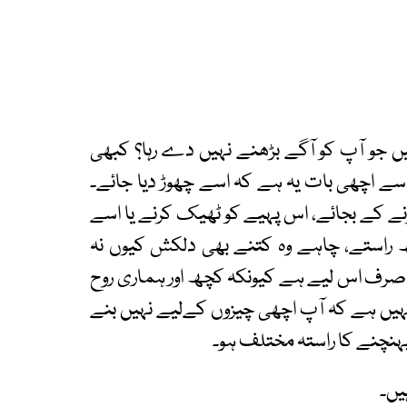
یں جو آپ کو آگے بڑھنے نہیں دے رہا؟ کبھی
 اچھی بات یہ ہے کہ اسے چھوڑ دیا جائے۔
نے کے بجائے، اس پہیے کو ٹھیک کرنے یا اسے
راستے، چاہے وہ کتنے بھی دلکش کیوں نہ
 صرف اس لیے ہے کیونکہ کچھ اور ہماری روح
 نہیں ہے کہ آپ اچھی چیزوں کےلیے نہیں بنے
پہنچنے کا راستہ مختلف ہو۔
یں۔