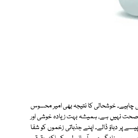
چاہیے۔ خوشحالی کا نتیجہ بھی امیر محسوس
ی صحت نہیں ہے، ہمیشہ بہت زیادہ خوشی اور
ک پیسے پر دباؤ ڈالے۔ اپنے جذباتی زخموں کو شفا