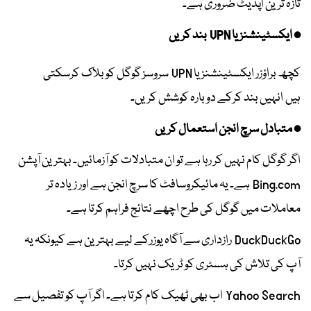
تازہ ترین اپڈیٹ ضروری ہے۔
• ایکسٹینشنز یا VPN بند کریں
کچھ براؤزر ایکسٹینشنز یا VPN سروسز گوگل کو بلاک کرسکتی
ہیں انہیں بند کرکے دوبارہ کوشش کریں۔
• متبادل سرچ انجن استعمال کریں
اگر گوگل کام نہیں کر رہا ہے تو ان متبادلات کو آزمائیں۔ بہترین آپشن
Bing.com ہے۔ یہ مائیکروسافٹ کا سرچ انجن ہے اور زیادہ تر
معاملات میں گوگل کی طرح اچھے نتائج فراہم کرتا ہے۔
DuckDuckGo رازداری سے آگاہ یوزرکے لیے بہترین ہے کیونکہ یہ
آپ کی تلاش کی ہسٹری کو ٹریک نہیں کرتا۔
Yahoo Search اب بھی ٹھیک کام کرتا ہے۔ اگر آپ کو تفصیل سے