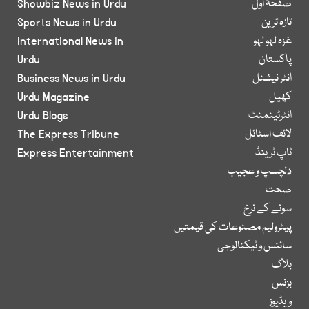
صفحۂ اول
Showbiz News in Urdu
تازہ ترین
Sports News in Urdu
غزہ لہو لہو
International News in
پاکستان
Urdu
انٹر نیشنل
Business News in Urdu
کھیل
Urdu Magazine
انٹرٹینمنٹ
Urdu Blogs
لائف اسٹائل
The Express Tribune
ٹاپ ٹرینڈ
Express Entertainment
دلچسپ و عجیب
صحت
سونے کے نرخ
پیٹرولیم مصنوعات کی قیمتیں
سائنس و ٹیکنالوجی
بلاگ
بزنس
ویڈیوز