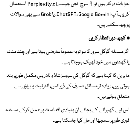
جوابات درکار ہوں تو AI سرچ انجن جیسے Perplexity.ai استعمال
کریں۔ آپ ChatGPT، Google Gemini، یا Grok سے بھی سوالات
پوچھ سکتے ہیں۔
• کچھ دیر انتظار کریں
اگر مسئلہ گوگل سرور کا ہو تو یہ عموماً عارضی ہوتا ہے اور چند منٹ
یا گھنٹوں میں خود ٹھیک ہوجاتا ہے۔
ماہرین کا کہنا ہے کہ گوگل کی سروسز شاذ و نادر ہی مکمل طور پر بند
ہوتی ہیں، زیادہ تر مسائل صارف کی ڈیوائس، انٹرنیٹ یا براؤزر سے
متعلق ہوتے ہیں۔
اس لیے گھبرانے کے بجائے ان بنیادی اقدامات پر عمل کرکے مسئلہ
فوری طور پر سمجھا اور حل کیا جاسکتا ہے۔