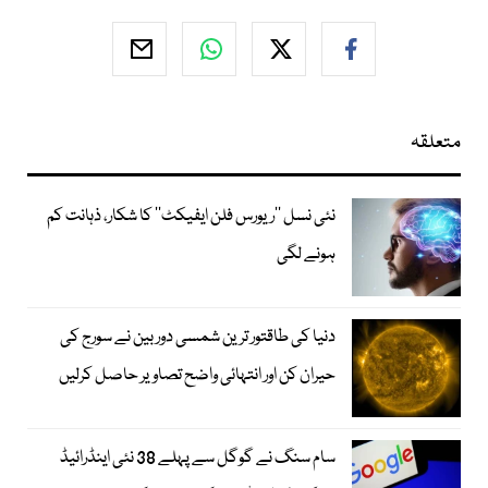
متعلقہ
نئی نسل ’’ریورس فلن ایفیکٹ‘‘ کا شکار، ذہانت کم
ہونے لگی
دنیا کی طاقتور ترین شمسی دوربین نے سورج کی
حیران کن اور انتہائی واضح تصاویر حاصل کرلیں
سام سنگ نے گوگل سے پہلے 38 نئی اینڈرائیڈ