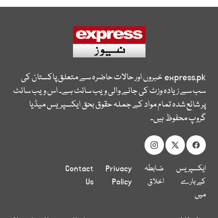
express.pk
خبروں اور حالات حاضرہ سے متعلق پاکستان کی
سب سے زیادہ وزٹ کی جانے والی ویب سائٹ ہے۔ اس ویب سائٹ
پر شائع شدہ تمام مواد کے جملہ حقوق بحق ایکسپریس میڈیا
گروپ محفوظ ہیں۔
ایکسپریس
ضابطہ
Privacy
Contact
کے بارے
اخلاق
Policy
Us
میں