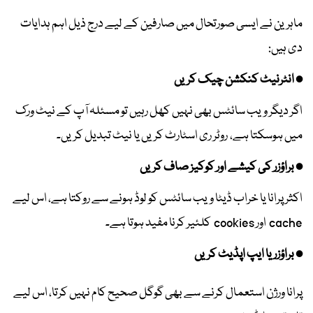
ماہرین نے ایسی صورتحال میں صارفین کے لیے درج ذیل اہم ہدایات
دی ہیں:
• انٹرنیٹ کنکشن چیک کریں
اگر دیگر ویب سائٹس بھی نہیں کھل رہیں تو مسئلہ آپ کے نیٹ ورک
میں ہوسکتا ہے، روٹر ری اسٹارٹ کریں یا نیٹ تبدیل کریں۔
• براؤزر کی کیشے اور کوکیز صاف کریں
اکثر پرانا یا خراب ڈیٹا ویب سائٹس کو لوڈ ہونے سے روکتا ہے، اس لیے
cache اور cookies کلئیر کرنا مفید ہوتا ہے۔
• براؤزر یا ایپ اپڈیٹ کریں
پرانا ورژن استعمال کرنے سے بھی گوگل صحیح کام نہیں کرتا، اس لیے