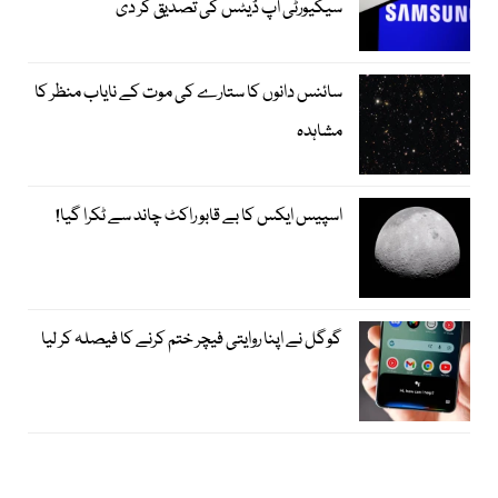
سیکیورٹی اپ ڈیٹس کی تصدیق کر دی
سائنس دانوں کا ستارے کی موت کے نایاب منظر کا
مشاہدہ
اسپیس ایکس کا بے قابو راکٹ چاند سے ٹکرا گیا!
گوگل نے اپنا روایتی فیچر ختم کرنے کا فیصلہ کر لیا