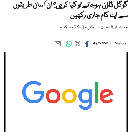
گوگل ڈاؤن ہوجائے تو کیا کریں؟ ان آسان طریقوں
سے اپنا کام جاری رکھیں
چند آسان اقدامات سے وقتی حل نکالا جاسکتا ہے
ویب ڈیسک
May 15, 2026