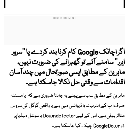
اگر اچانک Google کام کرنا بند کردے یا ’’سرور
ایرر‘‘ سامنے آئے تو گھبرانے کی ضرورت نہیں،
ماہرین کے مطابق ایسی صورتحال میں چند آسان
اقدامات سے وقتی حل نکالا جاسکتا ہے۔
ماہرین کے مطابق سب سے پہلے یہ جاننا ضروری ہے کہ آیا مسئلہ
صرف آپ کے انٹرنیٹ یا ڈیوائس میں ہے یا واقعی گوگل کی سروس
متاثر ہوئی ہے۔ اس کے لیے Downdetector یا سوشل میڈیا پر
#GoogleDown چیک کیا جاسکتا ہے۔