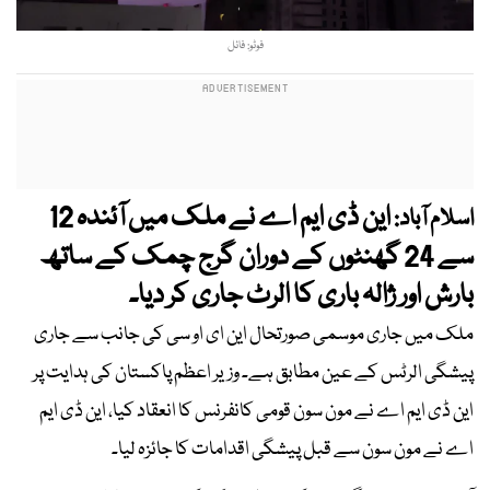
فوٹو: فائل
این ڈی ایم اے نے ملک میں آئندہ 12
اسلام آباد:
سے 24 گھنٹوں کے دوران گرج چمک کے ساتھ
بارش اور ژالہ باری کا الرٹ جاری کر دیا۔
ملک میں جاری موسمی صورتحال این ای او سی کی جانب سے جاری
پیشگی الرٹس کے عین مطابق ہے۔ وزیر اعظم پاکستان کی ہدایت پر
این ڈی ایم اے نے مون سون قومی کانفرنس کا انعقاد کیا، این ڈی ایم
اے نے مون سون سے قبل پیشگی اقدامات کا جائزہ لیا۔