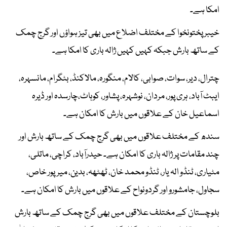
امکا ہے۔
خیبر پختونخوا کے مختلف اضلاع میں بھی تیز ہواؤں اور گرج چمک
کے ساتھ بارش جبکہ کہیں کہیں ژالہ باری کا امکا ہے۔
چترال، دیر، سوات، صوابی، کالام، منگورہ، مالاکنڈ، بٹگرام، مانسہرہ،
ایبٹ آباد، ہری پور، مردان، نوشہرہ، پشاور، کوہاٹ،چارسدہ اور ڈیرہ
اسماعیل خان کے علاقوں میں بارش کا امکان ہے۔
سندھ کے مختلف علاقوں میں بھی گرج چمک کے ساتھ بارش اور
چند مقامات پر ژالہ باری کا امکان ہے۔ حیدرآباد، کراچی، ماتلی،
مٹیاری، ٹنڈو الہ یار، ٹنڈو محمد خان، ٹھٹھہ، بدین، میرپور خاص،
سجاول، جامشورو اور گردونواح کے علاقوں میں بارش کا امکان ہے۔
بلوچستان کے مختلف علاقوں میں بھی گرج چمک کے ساتھ بارش