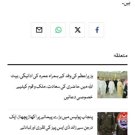
ہیں۔
متعلقہ
وزیراعظم کی وفد کے ہمراہ عمرہ کی ادائیگی، بیت
اللہ میں حاضری کی سعادت، ملک و قوم کیلیے
خصوصی دعائیں
پنجاب پولیس میں بڑے پیمانے پر اکھاڑ پچھاڑ، ایک
درجن سے زائد ڈی ایس پیز کی تقرری اور تبادلے