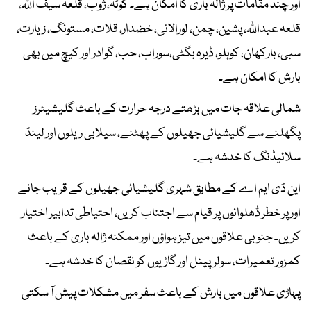
اور چند مقامات پر ژالہ باری کا امکان ہے۔ کوٹہ، ژوب، قلعہ سیف اللہ،
قلعہ عبداللہ، پشین، چمن، لورالائی، خضدار، قلات، مستونگ، زیارت،
سبی، بارکھان، کوہلو، ڈیرہ بگٹی،سوراب، حب، گوادر اور کیچ میں بھی
بارش کا امکان ہے۔
شمالی علاقہ جات میں بڑھتے درجہ حرارت کے باعث گلیشیئرز
پگھلنے سے گلیشیائی جھیلوں کے پھٹنے، سیلابی ریلوں اور لینڈ
سلائیڈنگ کا خدشہ ہے۔
این ڈی ایم اے کے مطابق شہری گلیشیائی جھیلوں کے قریب جانے
اور پر خطر ڈھلوانوں پر قیام سے اجتناب کریں، احتیاطی تدابیر اختیار
کریں۔ جنوبی علاقوں میں تیز ہواؤں اور ممکنہ ژالہ باری کے باعث
کمزور تعمیرات، سولرپینل اور گاڑیوں کو نقصان کا خدشہ ہے۔
پہاڑی علاقوں میں بارش کے باعث سفر میں مشکلات پیش آ سکتی