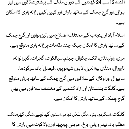
آئندہ 12 سے 24 گھنٹوں کے دوران ملک کے بیشتر علاقوں میں تیز
ہواؤں اور گرج چمک کے ساتھ بارش اور کہیں کہیں ژالہ باری کا امکان
ہے۔
اسلام آباد اور پنجاب کے مختلف اضلاع میں تیز ہواؤں اور گرج چمک
کے ساتھ بارش کا امکان جبکہ چند مقامات پر ژالہ باری متوقع ہے۔
مری، راولپنڈی، اٹک، چکوال، جہلم، سیالکوٹ، گجرات، گجرانوالہ،
نارووال، منڈی بہاالدین، لاہور، شیخوپورہ، فیصل آباد، سرگودھا،
ساہیوال اور اوکاڑہ کے علاقوں میں گرج چمک کے ساتھ بارش متوقع
ہے۔ گلگت بلتستان اور آزاد کشمیر کے مختلف علاقوں میں بھی
گرج چمک کے ساتھ بارش کا امکان ہے۔
گلگت، اسکردو، ہنزہ، نگر، غذر، دیامر، استور، گھانچے، شگر، کھرمنگ،
مظفرآباد، نیلم ویلی، باغ، حویلی، پونچھ اور راولاکوٹ میں بارش کا