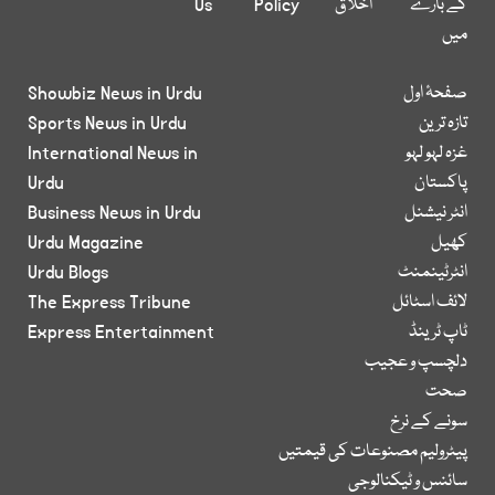
کے بارے
اخلاق
Policy
Us
میں
صفحۂ اول
Showbiz News in Urdu
تازہ ترین
Sports News in Urdu
غزہ لہو لہو
International News in
پاکستان
Urdu
انٹر نیشنل
Business News in Urdu
کھیل
Urdu Magazine
انٹرٹینمنٹ
Urdu Blogs
لائف اسٹائل
The Express Tribune
ٹاپ ٹرینڈ
Express Entertainment
دلچسپ و عجیب
صحت
سونے کے نرخ
پیٹرولیم مصنوعات کی قیمتیں
سائنس و ٹیکنالوجی