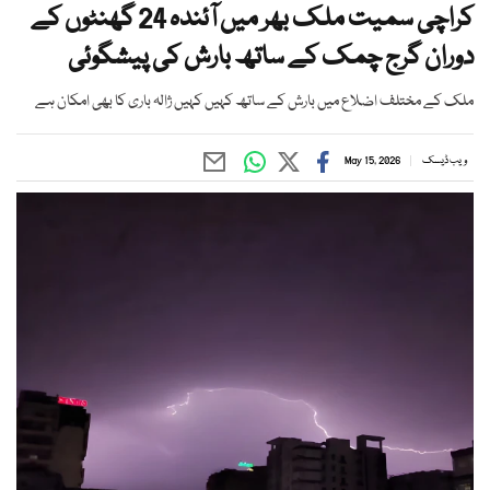
کراچی سمیت ملک بھر میں آئندہ 24 گھنٹوں کے
دوران گرج چمک کے ساتھ بارش کی پیشگوئی
ملک کے مختلف اضلاع میں بارش کے ساتھ کہیں کہیں ژالہ باری کا بھی امکان ہے
ویب ڈیسک
May 15, 2026