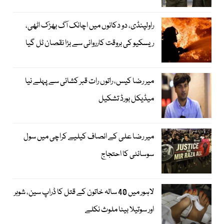
راولپنڈی، دو دکانوں میں اچانک آگ بھڑک اٹھی،
ریسکیو کی بروقت کارروائی سے بڑا نقصان ٹل گیا
میر رضا کیس، راتوں رات قبر کشائی سے پہلے نیا
میڈیکل بورڈ تشکیل
میر رضا علی کے انصاف کیلیے کراچی میں سول
سوسائٹی کا احتجاج
لاہور میں 40 سالہ خاتون کے قتل کا ڈراپ سین، شوہر
اور سوتیلا بیٹا ملوث نکلے