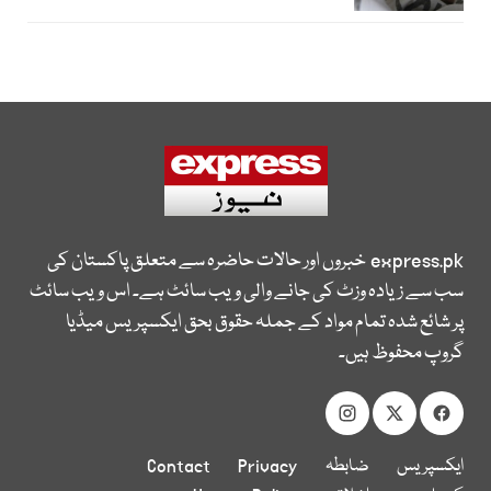
express.pk
خبروں اور حالات حاضرہ سے متعلق پاکستان کی
سب سے زیادہ وزٹ کی جانے والی ویب سائٹ ہے۔ اس ویب سائٹ
پر شائع شدہ تمام مواد کے جملہ حقوق بحق ایکسپریس میڈیا
گروپ محفوظ ہیں۔
ایکسپریس
ضابطہ
Privacy
Contact