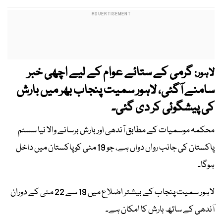
گرمی کے ستائے عوام کے لیے اچھی خبر
لاہور:
سامنے آگئی، لاہور سمیت پنجاب بھر میں بارش
کی پیشگوئی کر دی گئی۔
محکمہ موسمیات کے مطابق آندھی اور بارش برسانے والا نیا سسٹم
پاکستان کی جانب رواں دواں ہے، جو 19 مئی کو پاکستان میں داخل
ہوگا۔
لاہور سمیت پنجاب کے بیشتر اضلاع میں 19 سے 22 مئی کے دوران
آندھی کے ساتھ بارش کا امکان ہے۔