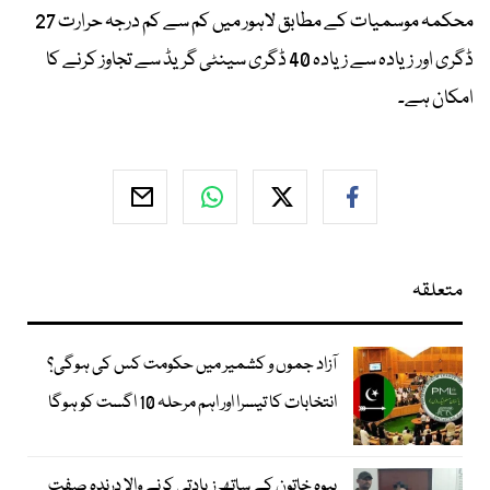
محکمہ موسمیات کے مطابق لاہور میں کم سے کم درجہ حرارت 27
ڈگری اور زیادہ سے زیادہ 40 ڈگری سینٹی گریڈ سے تجاوز کرنے کا
امکان ہے۔
متعلقہ
آزاد جموں و کشمیر میں حکومت کس کی ہوگی؟
انتخابات کا تیسرا اور اہم مرحلہ 10 اگست کو ہوگا
بیوہ خاتون کے ساتھ زیادتی کرنے والا درندہ صفت