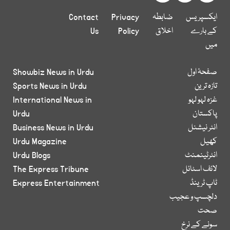
ایکسپریس
ضابطہ
Privacy
Contact
کے بارے
اخلاق
Policy
Us
میں
صفحۂ اول
Showbiz News in Urdu
تازہ ترین
Sports News in Urdu
غزہ لہو لہو
International News in
پاکستان
Urdu
انٹر نیشنل
Business News in Urdu
کھیل
Urdu Magazine
انٹرٹینمنٹ
Urdu Blogs
لائف اسٹائل
The Express Tribune
ٹاپ ٹرینڈ
Express Entertainment
دلچسپ و عجیب
صحت
سونے کے نرخ