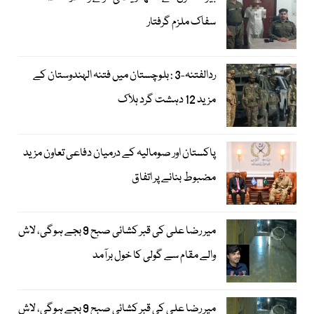
سفاک ملزم گرفتار
ردالفتنہ-3 : بلوچستان میں فتنہ الہندوستان کے
مزید 12 دہشت گرد ہلاک
پاکستان اور صومالیہ کے درمیان دفاعی تعاون مزید
مضبوط بنانے پر اتفاق
میر رضا علی کی قبر کشائی صبح 9 بجے ہوگی، لاش
والے مقام سے گولی کا خول برآمد
میر رضا علی کی قبر کشائی صبح 9 بجے ہوگی، لاش