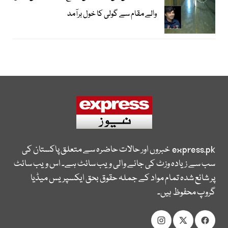
والے مقام سے گولی کا خول برآمد
express.pk
خبروں اور حالات حاضرہ سے متعلق پاکستان کی
سب سے زیادہ وزٹ کی جانے والی ویب سائٹ ہے۔ اس ویب سائٹ
پر شائع شدہ تمام مواد کے جملہ حقوق بحق ایکسپریس میڈیا
گروپ محفوظ ہیں۔