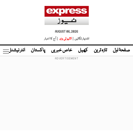
AUGUST 06, 2026
اشتہار لگائیں |
لائیو ٹی وی
| آج کا اخبار
صفحۂ اول
تازہ ترین
کھیل
خاص خبریں
پاکستان
انٹر نیشنل
ٹا