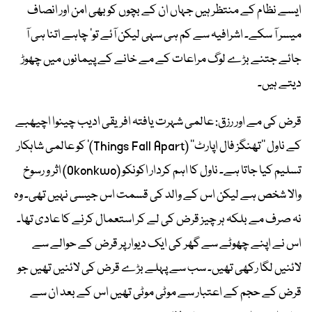
ایسے نظام کے منتظر ہیں جہاں ان کے بچوں کو بھی امن اور انصاف
میسر آ سکے۔ اشرافیہ سے کم ہی سہی لیکن آئے تو‘ چاہے اتنا ہی آ
جائے جتنے بڑے لوگ مراعات کے مے خانے کے پیمانوں میں چھوڑ
دیتے ہیں۔
قرض کی مے اور رزق: عالمی شہرت یافتہ افریقی ادیب چینوا اچیھبے
کے ناول ’’تھنگز فال اپارٹ‘‘ (Things Fall Apart)‘ کو عالمی شاہکار
تسلیم کیا جاتا ہے۔ ناول کا اہم کردار اکونکو (Okonkwo) اثر و رسوخ
والا شخص ہے لیکن اس کے والد کی قسمت اس جیسی نہیں تھی۔ وہ
نہ صرف مے بلکہ ہر چیز قرض کی لے کر استعمال کرنے کا عادی تھا۔
اس نے اپنے چھوٹے سے گھر کی ایک دیوار پر قرض کے حوالے سے
لائنیں لگا رکھی تھیں۔ سب سے پہلے بڑے قرض کی لائنیں تھیں جو
قرض کے حجم کے اعتبار سے موٹی موٹی تھیں اس کے بعد ان سے