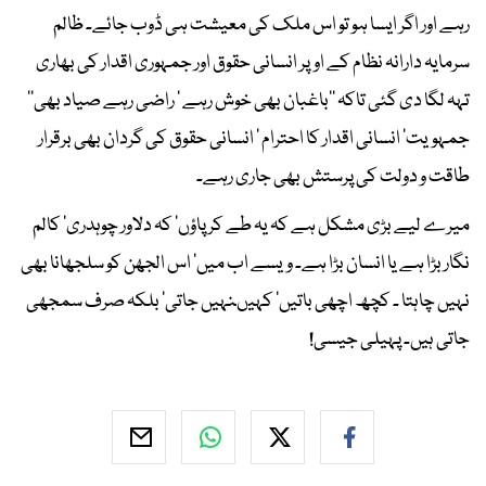
رہے اور اگر ایسا ہو تو اس ملک کی معیشت ہی ڈوب جائے۔ ظالم
سرمایہ دارانہ نظام کے اوپر انسانی حقوق اور جمہوری اقدار کی بھاری
تہہ لگا دی گئی تاکہ ’’باغبان بھی خوش رہے ‘ راضی رہے صیاد بھی‘‘
جمہویت‘ انسانی اقدار کا احترام ‘ انسانی حقوق کی گردان بھی برقرار
طاقت و دولت کی پرستش بھی جاری رہے۔
میرے لیے بڑی مشکل ہے کہ یہ طے کر پاؤں‘ کہ دلاور چوہدری‘ کالم
نگار بڑا ہے یا انسان بڑا ہے۔ ویسے اب میں‘ اس الجھن کو سلجھانا بھی
نہیں چاہتا ۔ کچھ اچھی باتیں‘ کہیںنہیں جاتی‘ بلکہ صرف سمجھی
جاتی ہیں۔ پہیلی جیسی!