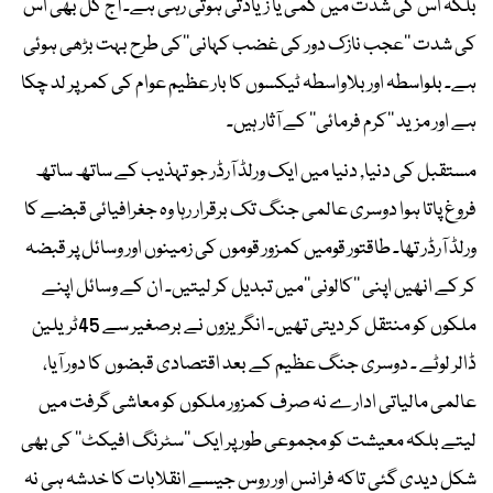
بلکہ اس کی شدت میں کمی یا زیادتی ہوتی رہی ہے۔ آج کل بھی اس
کی شدت ’’عجب نازک دور کی غضب کہانی‘‘کی طرح بہت بڑھی ہوئی
ہے۔ بلواسطہ اور بلاواسطہ ٹیکسوں کا بار عظیم عوام کی کمر پر لد چکا
ہے اور مزید ’’کرم فرمائی‘‘ کے آثار ہیں۔
مستقبل کی دنیا, دنیا میں ایک ورلڈ آرڈر جو تہذیب کے ساتھ ساتھ
فروغ پاتا ہوا دوسری عالمی جنگ تک برقرار رہا وہ جغرافیائی قبضے کا
ورلڈ آرڈر تھا۔ طاقتور قومیں کمزور قوموں کی زمینوں اور وسائل پر قبضہ
کر کے انھیں اپنی ’’کالونی‘‘میں تبدیل کر لیتیں۔ ان کے وسائل اپنے
ملکوں کو منتقل کر دیتی تھیں۔ انگریزوں نے برصغیر سے 45ٹریلین
ڈالر لوٹے ۔ دوسری جنگ عظیم کے بعد اقتصادی قبضوں کا دور آیا،
عالمی مالیاتی ادارے نہ صرف کمزور ملکوں کو معاشی گرفت میں
لیتے بلکہ معیشت کو مجموعی طور پر ایک ’’سٹرنگ افیکٹ‘‘ کی بھی
شکل دیدی گئی تاکہ فرانس اور روس جیسے انقلابات کا خدشہ ہی نہ