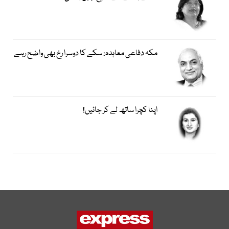
مکہ دفاعی معاہدہ: سکے کا دوسرا رخ بھی واضح رہے
اپنا کچرا ساتھ لے کر جائیں!