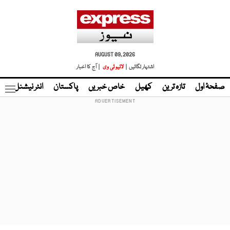
AUGUST 09, 2026
اشتہار لگائیں |
لائیو ٹی وی
| آج کا اخبار
صفحۂ اول
تازہ ترین
کھیل
خاص خبریں
پاکستان
انٹر نیشنل
ٹا