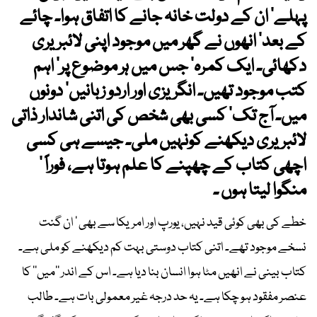
پہلے‘ ان کے دولت خانہ جانے کا اتفاق ہوا۔ چائے
کے بعد‘ انھوں نے گھر میں موجود اپنی لائبریری
دکھائی۔ ایک کمرہ‘ جس میں ہر موضوع پر‘ اہم
کتب موجود تھیں۔ انگریزی اور اردو زبانیں‘ دونوں
میں۔ آج تک‘ کسی بھی شخص کی اتنی شاندار ذاتی
لائبریری دیکھنے کونہیں ملی۔ جیسے ہی کسی
اچھی کتاب کے چھپنے کا علم ہوتا ہے، فوراً ‘
منگوا لیتا ہوں ۔
خطے کی بھی کوئی قید نہیں، یورپ اور امریکا سے بھی ‘ ان گنت
نسخے موجود تھے۔ اتنی کتاب دوستی بہت کم دیکھنے کو ملی ہے۔
کتاب بینی نے انھیں مٹا ہوا انسان بنا دیا ہے۔ اس کے اندر ’’میں‘‘ کا
عنصر مفقود ہو چکا ہے۔ یہ حد درجہ غیر معمولی بات ہے۔ طالب