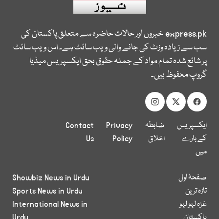
express.pk
خبروں اور حالات حاضرہ سے متعلق پاکستان کی
سب سے زیادہ وزٹ کی جانے والی ویب سائٹ ہے۔ اس ویب سائٹ
پر شائع شدہ تمام مواد کے جملہ حقوق بحق ایکسپریس میڈیا
گروپ محفوظ ہیں۔
ایکسپریس
ضابطہ
Privacy
Contact
کے بارے
اخلاق
Policy
Us
میں
صفحۂ اول
Showbiz News in Urdu
تازہ ترین
Sports News in Urdu
غزہ لہو لہو
International News in
پاکستان
Urdu