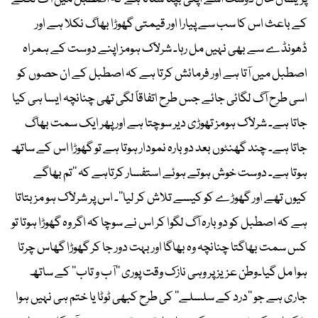
کے باعث اس کا سب سے پیارا اور قیمتی گھوڑا بھاگ نکلا ہے اور
ڈھونڈے سے بھی نہیں مل رہا۔ شرلاک ہومز اپنے دوست کے ہمراہ
اصطبل میں آتا ہے اور فرمائش کرتا ہے کہ اصطبل کے ان حصوں کو
اسی طرح آگ لگائی جائے جس طرح اتفاقاً لگی تھی چنانچہ ایسا ہی کیا
جاتا ہے۔ شرلاک ہومز تھوڑی دیر سوچتا ہے اور پھر ایک سمت بھاگ
جاتا ہے۔ چند گھنٹوں بعد دوبارہ نمودار ہوتا ہے تو گھوڑا اس کے ساتھ
ہوتا ہے۔ دوست خوش ہوتے ہوئے استفسار کرتاہے کہ ’’تم بھاگے
کیوں تھے اور گھوڑے کو کیسے تلاش کر لیا‘‘۔ اس پر شرلاک ہو مز بتاتا
ہے کہ اصطبل کو دوبارہ آگ لگوا کر اس نے سوچا کہ اگر وہ گھوڑا ہوتا تو
کس سمت بھاگتا چنانچہ وہ بھاگا اور بہت دور جا کر گھوڑا گھاس چرتا
ہوا مل گیا۔وطن عزیز پر وہی نازک وقت پوری ’’آب و تاب‘‘ کے ساتھ
جاری ہے جو ’’درد کے سلسلے‘‘ کی طرح کبھی ٹوٹا یا ختم ہی نہیں ہوا