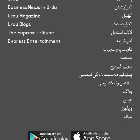
انٹر نیشنل
Business News in Urdu
کھیل
Urdu Magazine
انٹرٹینمنٹ
Urdu Blogs
لائف اسٹائل
The Express Tribune
ٹاپ ٹرینڈ
Express Entertainment
دلچسپ و عجیب
صحت
سونے کے نرخ
پیٹرولیم مصنوعات کی قیمتیں
سائنس و ٹیکنالوجی
بلاگ
بزنس
ویڈیوز
جرائم