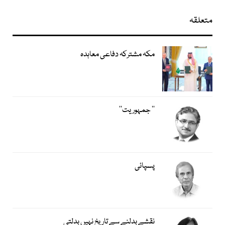
متعلقہ
مکہ مشترکہ دفاعی معاہدہ
’’ جمہوریت‘‘
پسپائی
نقشے بدلنے سے تاریخ نہیں بدلتی