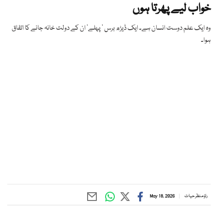
خواب لیے پھرتا ہوں
وہ ایک علم دوست انسان ہے۔ ایک ڈیڑھ برس ‘ پہلے‘ ان کے دولت خانہ جانے کا اتفاق
ہوا۔
راؤ منظر حیات
May 18, 2026