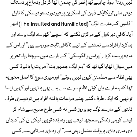
نہیں رہتا‘‘ ہونا چاہیے تھا) نظر کی چلمن اٹھا کر دل ودماغ پر دستک
دیتی ملی تو یکایک ذہن کی اسکرین پر فیودوردستو فیسکی کا ناول
’’ذلتوں کے مارے لوگ‘‘ (The Insulted and Humiliated) ابھر
آیا۔ کافی دیر ناول کے مرکزی نکتے کہ ’’سچے‘ کھرے لوگ برے اور
بدکردار افراد سے نمٹنے کے لیے ناکافی ثابت ہو رہے ہیں‘‘ اور اس کے
مادہ پرست کردار ’’پرنس والکوسکی‘‘ کے بارے میں سوچتا رہا۔ تحریر
میں سوال اٹھایا گیا تھا کہ ’’ہم لوگ جمہوریت‘ آمریت یا ہائبرڈ کسی
بھی نظام سے مطمئن کیوں نہیں ہوتے‘‘ اور میری سوچ کا اصل محور یہ
تھا کہ ہمارے ہاں کوئی نظام سرے سے ہے بھی یا نہیں اور کہیں ایسا
تو نہیں کہ ایک طرف گنے چنے مراعات یافتہ افراد ہیں تو دوسری طرف
ذلتوں کے مارے لوگ جو ہر روز کسی نہ کسی طرح صبح سے شام کر
لینے کو ہی زندگی سمجھ لیتے ہیں وہ زندہ تو ہیں لیکن ان کی ’’درداں
دی ماری دلڑی ہر وقت علیل رہتی ہے‘‘ اور وہ بڑی بے تابی سے کسی