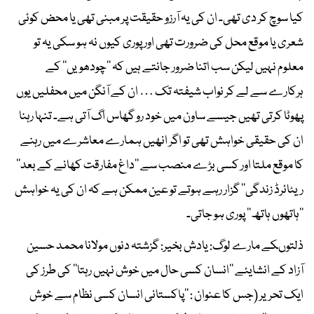
کیا سوچ کر دی تھی۔ ان کی یہ آرزو حقیقت پر مبنی تھی یا محض کوئی
شعری یا موقع محل کی ضرورت تھی اور پوری کیوں نہ ہو سکی یہ تو
معلوم نہیں لیکن سب اتنا ضرور جانتے ہیں کہ ’’چودھویں‘‘ کے
ہرکارے سے لے کر نواب شیفتہ تک … ان کے آنگن میں محفلیں یوں
پھوٹا کرتی تھیں جیسے ساون میں خود رو گھاس اگ آتی ہے۔ تنہا رہنا
ان کی حقیقی خواہش تھی تو اگر انھیں ہمارے معاشرے میں رہنے
کا موقع ملتا اور کسی بڑے منصب سے ’’داغ مفارقت کھانے کے بعد‘‘
ریٹائرڈ زندگی‘‘ گزار رہے ہوتے تو عین ممکن ہے کہ ان کی یہ خواہش
’’ہاتھوں ہاتھ‘‘ پوری ہو جاتی۔
ذلتوںکے مارے لوگ: یادش بخیر: گزشتہ دنوں مولانا محمد حسین
آزاد کے انشایئے ’’انسان کسی حال میں خوش نہیں رہتا‘‘ کی طرز کی
ایک تحریر (جس کا عنوان : ’’پاکستانی انسان کسی نظام سے خوش