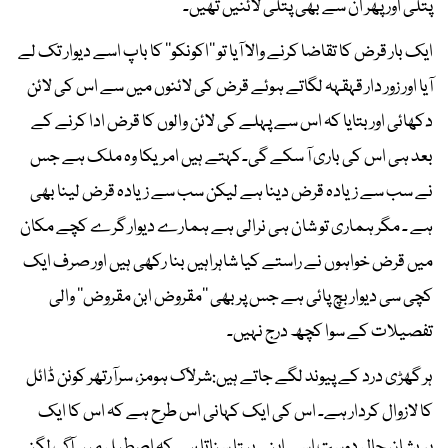
پتلی اور پھر ان سے بھی پتلی لائنیں تھیں۔
ایک بار قرض کا تقاضا کرنے والا آیا تو ’’اکونکو‘‘ کا باپ اسے دیوار تک لے
آیا اور زور دار قہقہہ لگاتے ہوئے قرض کی لائنوں میں سے اس کی لائن
دکھائی اور بتایا کہ اس سے پہلے کی لائن والوں کا قرض ادا کرنے کے
بعد ہی اس کی باری آ سکے گی۔کہتے ہیں امریکا وہ ملک ہے جس
نے سب سے زیادہ قرض دینا ہے لیکن سب سے زیادہ قرض لینا بھی
ہے ۔ مگر ہماری تو شان ہی نرالی ہے ہمارے دیوار گرے کچے مکان
میں قرض خواہوں نے راستے کیا شاہراہیں بنا رکھی ہیں اور صرف ایک
کچی سی دیوار بچ پائی ہے جس پر بھی ’’مقروض ابن مقروض‘‘ والی
تفصیلات کے سوا کچھ درج نہیں۔
ہر گھڑی درد کے پیوند لگے جاتے ہیں:شرلاک ہومز، سرآرتھر کونن ڈائل
کا لازوال کردار ہے۔ اس کی ایک کہانی اس طرح ہے کہ اس کا ایک
پریشان حال دوست اسے اپنی بپتا سناتا ہے کہ اصطبل میں آگ لگنے