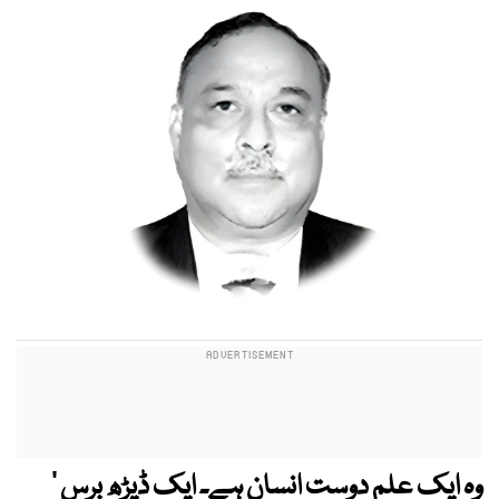
وہ ایک علم دوست انسان ہے۔ ایک ڈیڑھ برس ‘