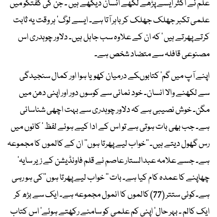
علم نے اکثر ایسے پڑھے لکھے انسان دیکھے ہیں ۔ جن کی گفتگو میں
علمی تکبر جھلک جھلک کر باہر آتا ہے۔ ایسے لوگ‘ ہر وقت یہ ثابت
کرتے پھرتے ہیں ‘ کہ ان کے علاوہ سب جاہل ہیں۔ دلاور چوہدری اس
مصنوعی قافلہ سے متضاد شخص ہے۔
اپنے آپ میں گم‘ کتابوںکے درمیان کھویا ہوا اور کمال سنجیدگی
سے لکھنے والا انسان۔ خود نمائی سے کوسوں دور اور اپنی دھن میں
مگن۔ خوش نصیبی ہے کہ دلاور چوہدری سے بہت اچھی شناسائی
ہے۔ جب بھی بات ہوتی ہے تو اس کے ادا کیے ہوئے لفظ ‘ کانوں میں
رس گھول دیتے ہیں۔ ’’خواب لیے پھرتا ہوں‘‘ ان کے کالموں کا مجموعہ
ہے۔ جسے علامہ عبدالستار عاصم نے قلم فاونڈیشن کے زیر سایہ‘
چھاپنے کا عمدہ کام کیا ہے۔ بات ’’ خواب لیے پھرتا ہوں‘‘کی ہو رہی
ہے۔کوئی ستتر (77) کالموں کا انمول مجموعہ ہے۔ ایک سے بڑھ کر
ایک کالم ۔ بہر حال‘ اپنی کم علمی کو سامنے رکھتے ہوئے‘ اس کتاب