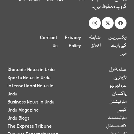
گروپ محفوظ ہیں۔
ایکسپریس
ضابطہ
Privacy
Contact
کے بارے
اخلاق
Policy
Us
میں
صفحۂ اول
Showbiz News in Urdu
تازہ ترین
Sports News in Urdu
غزہ لہو لہو
International News in
پاکستان
Urdu
انٹر نیشنل
Business News in Urdu
کھیل
Urdu Magazine
انٹرٹینمنٹ
Urdu Blogs
لائف اسٹائل
The Express Tribune