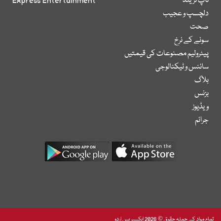
ٹاپ ٹرینڈ
Express Entertainment
دلچسپ و عجیب
صحت
سونے کے نرخ
پیٹرولیم مصنوعات کی قیمتیں
سائنس و ٹیکنالوجی
بلاگ
بزنس
ویڈیوز
جرائم
تمام مواد کے جملہ حقوق © 2026 ایکسپریس اردو