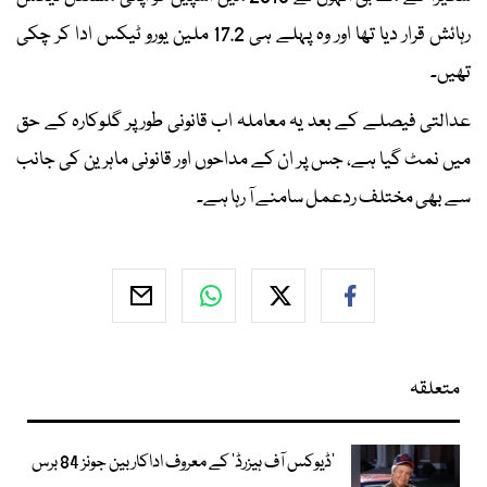
رہائش قرار دیا تھا اور وہ پہلے ہی 17.2 ملین یورو ٹیکس ادا کر چکی
تھیں۔
عدالتی فیصلے کے بعد یہ معاملہ اب قانونی طور پر گلوکارہ کے حق
میں نمٹ گیا ہے، جس پر ان کے مداحوں اور قانونی ماہرین کی جانب
سے بھی مختلف ردعمل سامنے آ رہا ہے۔
متعلقہ
’ڈیوکس آف ہیزرڈ‘ کے معروف اداکار بین جونز 84 برس