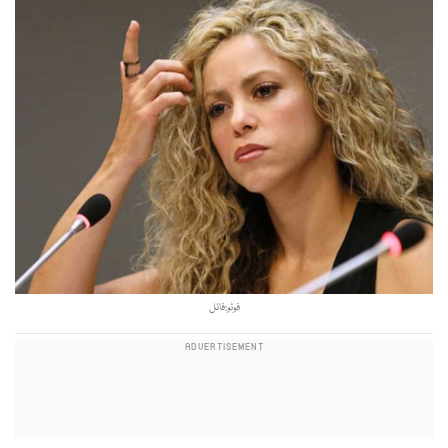
فوٹو:فائل