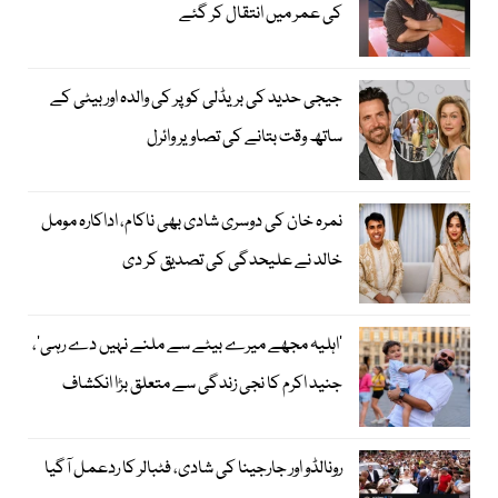
کی عمر میں انتقال کر گئے
جیجی حدید کی بریڈلی کوپر کی والدہ اور بیٹی کے
ساتھ وقت بتانے کی تصاویر وائرل
نمرہ خان کی دوسری شادی بھی ناکام، اداکارہ مومل
خالد نے علیحدگی کی تصدیق کر دی
’اہلیہ مجھے میرے بیٹے سے ملنے نہیں دے رہی‘،
جنید اکرم کا نجی زندگی سے متعلق بڑا انکشاف
رونالڈو اور جارجینا کی شادی، فٹبالر کا ردعمل آگیا