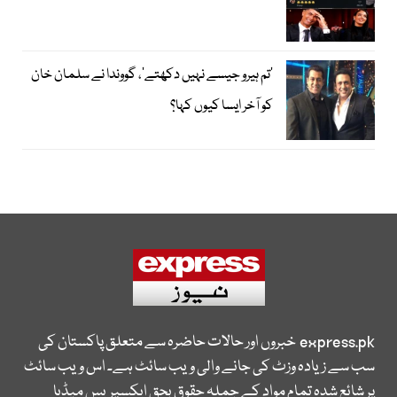
’تم ہیرو جیسے نہیں دکھتے‘، گووندا نے سلمان خان
کو آخر ایسا کیوں کہا؟
express.pk
خبروں اور حالات حاضرہ سے متعلق پاکستان کی
سب سے زیادہ وزٹ کی جانے والی ویب سائٹ ہے۔ اس ویب سائٹ
پر شائع شدہ تمام مواد کے جملہ حقوق بحق ایکسپریس میڈیا