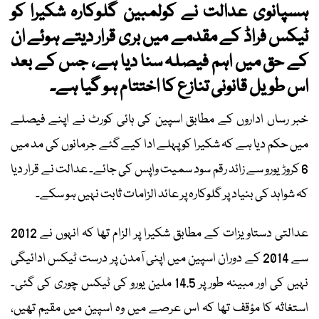
ہسپانوی عدالت نے کولمبین گلوکارہ شکیرا کو
ٹیکس فراڈ کے مقدمے میں بری قرار دیتے ہوئے ان
کے حق میں اہم فیصلہ سنا دیا ہے، جس کے بعد
اس طویل قانونی تنازع کا اختتام ہو گیا ہے۔
خبر رساں اداروں کے مطابق اسپین کی ہائی کورٹ نے اپنے فیصلے
میں حکم دیا ہے کہ شکیرا کو پہلے ادا کیے گئے جرمانوں کی مد میں
6 کروڑ یورو سے زائد رقم سود سمیت واپس کی جائے۔ عدالت نے قرار دیا
کہ شواہد کی بنیاد پر گلوکارہ پر عائد الزامات ثابت نہیں ہو سکے۔
عدالتی دستاویزات کے مطابق شکیرا پر الزام تھا کہ انہوں نے 2012
سے 2014 کے دوران اسپین میں اپنی آمدن پر درست ٹیکس ادائیگی
نہیں کی اور مبینہ طور پر 14.5 ملین یورو کی ٹیکس چوری کی گئی۔
استغاثہ کا مؤقف تھا کہ اس عرصے میں وہ اسپین میں مقیم تھیں،