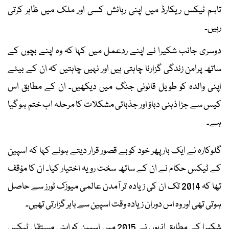
تاہم ٹیکس ریکارڈ میں اپنی رہائش کسی اور ملک میں ظاہر کرتی
رہیں۔
دوسری جانب شکیرا نے اپنے ردعمل میں کہا کہ وہ اپنے بچوں کے
ساتھ پرامن زندگی گزارنا چاہتی ہیں اور نہیں چاہتیں کہ ان کے بیٹے
اپنی والدہ کو طویل قانونی جنگ میں دیکھیں۔ ان کے مطابق اس
کیس سے جڑا ذہنی دباؤ اور جذباتی مشکلات کا مرحلہ اب ختم ہو گیا
ہے۔
گلوکارہ نے ایک بار پھر خود کو بے قصور قرار دیتے ہوئے کہا کہ اسپین
کے ٹیکس حکام نے ان کے ساتھ سخت رویہ اختیار کیا۔ ان کا مؤقف
تھا کہ 2014 تک ان کی زیادہ تر آمدن عالمی میوزک ٹورز سے حاصل
ہوتی تھی اور وہ اس دوران زیادہ وقت اسپین سے باہر گزارتی تھیں۔
شکیرا کے مطابق انہوں نے 2015 میں اسپین کو اپنی مستقل ٹیکس