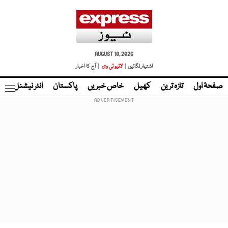
AUGUST 10, 2026
اشتہار لگائیں |
لائیو ٹی وی
| آج کا اخبار
صفحۂ اول
تازہ ترین
کھیل
خاص خبریں
پاکستان
انٹر نیشنل
ٹا