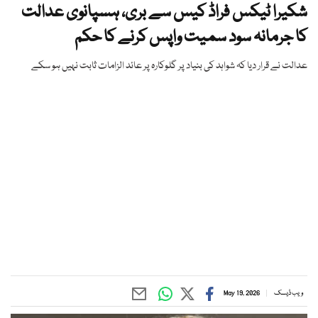
شکیرا ٹیکس فراڈ کیس سے بری، ہسپانوی عدالت
کا جرمانہ سود سمیت واپس کرنے کا حکم
عدالت نے قرار دیا کہ شواہد کی بنیاد پر گلوکارہ پر عائد الزامات ثابت نہیں ہو سکے
ویب ڈیسک
May 19, 2026