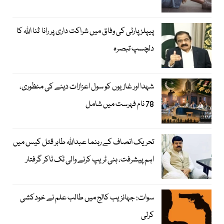
پیپلز پارٹی کی وفاق میں شراکت داری پر رانا ثنا اللہ کا
دلچسپ تبصرہ
شہدا اور غازیوں کو سول اعزازات دینے کی منظوری،
78 نام فہرست میں شامل
تحریک انصاف کے رہنما عبداللہ طاہر قتل کیس میں
اہم پیشرفت، ہنی ٹریپ کرنے والی ٹک ٹاکر گرفتار
سوات: جہانزیب کالج میں طالب علم نے خودکشی
کرلی