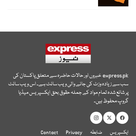
express.pk
خبروں اور حالات حاضرہ سے متعلق پاکستان کی
سب سے زیادہ وزٹ کی جانے والی ویب سائٹ ہے۔ اس ویب سائٹ
پر شائع شدہ تمام مواد کے جملہ حقوق بحق ایکسپریس میڈیا
گروپ محفوظ ہیں۔
ایکسپریس
ضابطہ
Privacy
Contact