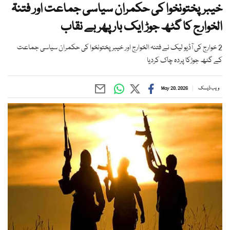
خیبرپختونخوا کی حکمران سیاسی جماعت اور فتنۃ
الخوارج کا گٹھ جوڑ ایک بار پھر بے نقاب
2 خوارج کی آڈیو لیک نے فتنہ الخوارج اور خیبرپختونخوا کی حکمران سیاسی جماعت
کے گٹھ جوڑکا پردہ چاک کردیا
ویب ڈیسک
May 20, 2026