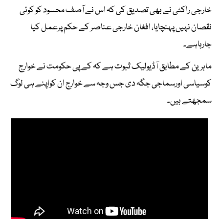
خارجی راکٹی نے بھی تصدیق کی کہ اس نے آصف محسود کو کوئی
نقصان نہیں پہنچایا، افغان خارجی عناصر کے حکم پرعمل کیا
جارہاہے۔
ماہرین کے مطابق آڈیولیک ثبوت ہے کہ کے پی حکومت نے خوارج
کوسیاسی اورسماجی جگہ دی جس وجہ سے خوارج ان کواپنے ہی لوگ
سمجھتے ہیں۔