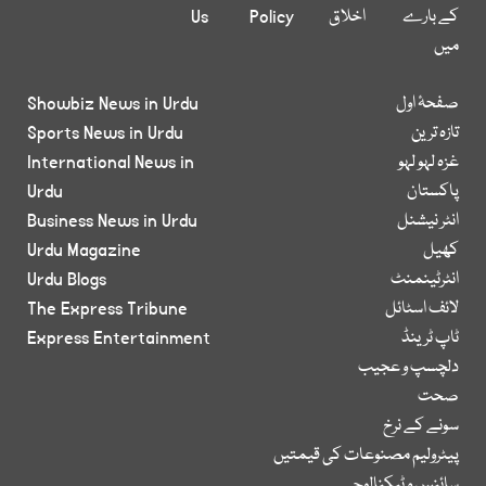
کے بارے
اخلاق
Policy
Us
میں
صفحۂ اول
Showbiz News in Urdu
تازہ ترین
Sports News in Urdu
غزہ لہو لہو
International News in
پاکستان
Urdu
انٹر نیشنل
Business News in Urdu
کھیل
Urdu Magazine
انٹرٹینمنٹ
Urdu Blogs
لائف اسٹائل
The Express Tribune
ٹاپ ٹرینڈ
Express Entertainment
دلچسپ و عجیب
صحت
سونے کے نرخ
پیٹرولیم مصنوعات کی قیمتیں
سائنس و ٹیکنالوجی