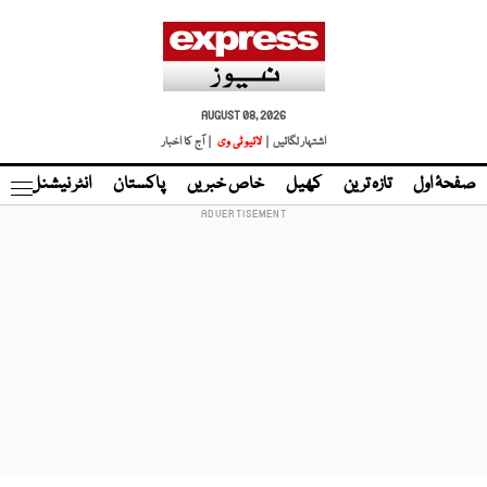
AUGUST 08, 2026
اشتہار لگائیں |
لائیو ٹی وی
| آج کا اخبار
صفحۂ اول
تازہ ترین
کھیل
خاص خبریں
پاکستان
انٹر نیشنل
ٹا