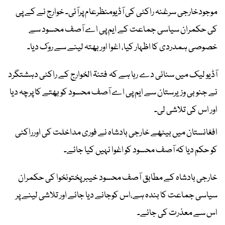
موجودخارجی سرغنہ راکٹی کی آڈیومنظرعام پرآئی۔ خوارج نے کے پی
کی حکمران سیاسی جماعت کے ایم پی اے آصف محسود سے
خصوصی ہمدردی کا اظہار کیا، اغوا اور بھتہ لینے سے روک دیا۔
آڈیو لیک میں سنائی دے رہا ہے کہ فتنۃ الخوارج کے راکٹی دہشتگرد
نے جنوبی وزیرستان سے ایم پی اے آصف محسود کو بھتے کا پرچہ دیا
اور اس کی تلاشی لی۔
افغانستان میں بیٹھے خارجی بادشاہ نے فوری مداخلت کی اورراکٹی
کو حکم دیا کہ آصف محسود کو اغوا نہیں کیا جائے۔
خارجی بادشاہ کے مطابق آصف محسود خیبر پختونخوا کی حکمران
سیاسی جماعت کا بندہ ہے،اس کوجانے دیا جائے اور تلاشی لینے پر
اس سے معذرت کی جائے۔