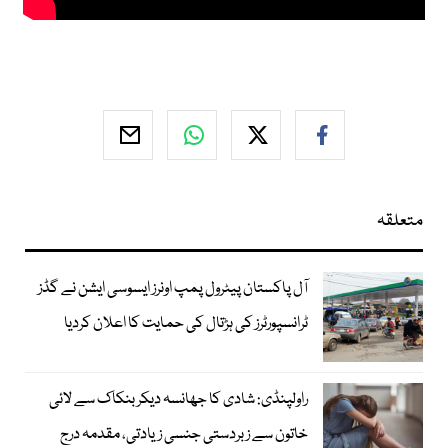
متعلقہ
آل پاکستان پیٹرول پمپ اونرز ایسوسی ایشن نے گڈز
ٹرانسپورٹرز کی ہڑتال کی حمایت کا اعلان کردیا
راولپنڈی: شادی کا جھانسہ دیکر بنکاک سے لائی
خاتون سے زبردستی جنسی زیادتی، مقدمہ درج