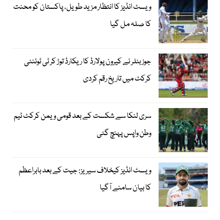
ویسٹ انڈیز کا انتظار مزید طویل، پاکستان کو محنت
کا صلہ مل گیا
جوز بٹلر نے کیرون پولارڈ کا ریکارڈ توڑ کر ٹی ٹوئنٹی
کرکٹ میں تاریخ رقم کردی
سری لنکا سے شکست کے بعد قومی ویمن کرکٹ ٹیم
وطن واپس پہنچ گئی
ویسٹ انڈیز کیخلاف سیریز: جیت کے بعد بابراعظم
کا بیان سامنے آگیا