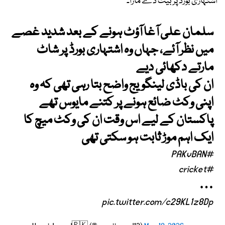
اشتہاری بورڈ پر بیٹ دے مارا۔
سلمان علی آغا آؤٹ ہونے کے بعد شدید غصے
میں نظر آئے، جہاں وہ اشتہاری بورڈ پر شاٹ
مارتے دکھائی دیے
ان کی باڈی لینگویج واضح بتا رہی تھی کہ وہ
اپنی وکٹ ضائع ہونے پر کتنے مایوس تھے
پاکستان کے لیے اس وقت ان کی وکٹ میچ کا
ایک اہم موڑ ثابت ہو سکتی تھی
#PAKvBAN
#cricket
…
pic.twitter.com/c29KL1z8Dp