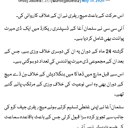
May 19, 2026
— Urooj Jawed🇵🇰 (@uroojjawed12)
اس حرکت کے باعث میچ ریفری نے ان کے خلاف کارروائی کی۔
آئی سی سی نے سلمان آغا کے ڈسپلنری ریکارڈ میں ایک ڈی میرٹ
پوائنٹ بھی شامل کر دیا ہے۔
گزشتہ 24 ماہ کے دوران یہ ان کی دوسری خلاف ورزی ہے، جس کے
بعد ان کے مجموعی ڈی میرٹ پوائنٹس کی تعداد دو ہوگئی ہے۔
اس سے قبل مارچ میں ڈھاکا میں بنگلادیش کے خلاف ون ڈے میچ
کے دوران بھی وہ اسی نوعیت کی خلاف ورزی کے مرتکب پائے گئے
تھے۔
سلمان آغا نے اپنی غلطی تسلیم کرتے ہوئے میچ ریفری جیف کرو کی
جانب سے تجویز کردہ سزا قبول کر لی جس کے باعث باقاعدہ سماعت
کی ضرورت پیش نہیں آئی۔