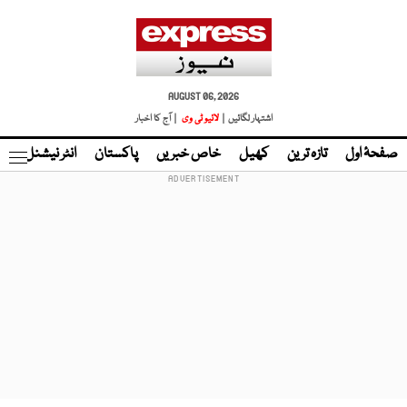
AUGUST 06, 2026
اشتہار لگائیں |
لائیو ٹی وی
| آج کا اخبار
صفحۂ اول
تازہ ترین
کھیل
خاص خبریں
پاکستان
انٹر نیشنل
ٹا