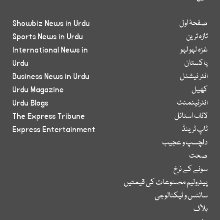
صفحۂ اول
Showbiz News in Urdu
تازہ ترین
Sports News in Urdu
غزہ لہو لہو
International News in
پاکستان
Urdu
انٹر نیشنل
Business News in Urdu
کھیل
Urdu Magazine
انٹرٹینمنٹ
Urdu Blogs
لائف اسٹائل
The Express Tribune
ٹاپ ٹرینڈ
Express Entertainment
دلچسپ و عجیب
صحت
سونے کے نرخ
پیٹرولیم مصنوعات کی قیمتیں
سائنس و ٹیکنالوجی
بلاگ