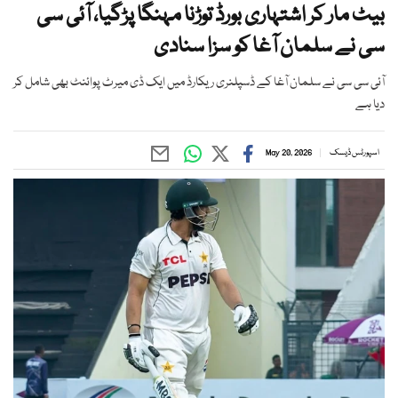
بیٹ مار کر اشتہاری بورڈ توڑنا مہنگا پڑگیا، آئی سی
سی نے سلمان آغا کو سزا سنادی
آئی سی سی نے سلمان آغا کے ڈسپلنری ریکارڈ میں ایک ڈی میرٹ پوائنٹ بھی شامل کر
دیا ہے
اسپورٹس ڈیسک
May 20, 2026