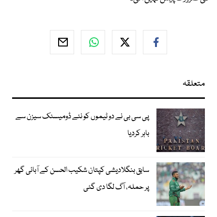
متعلقہ
پی سی بی نے دو ٹیموں کو نئے ڈومیسٹک سیزن سے
باہر کردیا
سابق بنگلادیشی کپتان شکیب الحسن کے آبائی گھر
پر حملہ، آگ لگا دی گئی