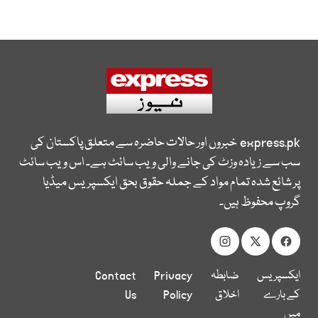
express.pk
خبروں اور حالات حاضرہ سے متعلق پاکستان کی
سب سے زیادہ وزٹ کی جانے والی ویب سائٹ ہے۔ اس ویب سائٹ
پر شائع شدہ تمام مواد کے جملہ حقوق بحق ایکسپریس میڈیا
گروپ محفوظ ہیں۔
ایکسپریس
ضابطہ
Privacy
Contact
کے بارے
اخلاق
Policy
Us
میں