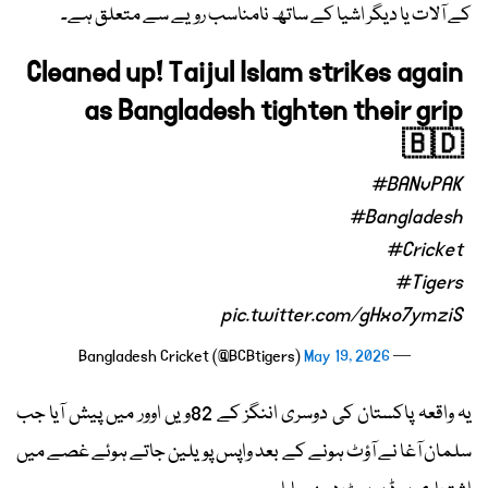
کے آلات یا دیگر اشیا کے ساتھ نامناسب رویے سے متعلق ہے۔
Cleaned up! Taijul Islam strikes again
as Bangladesh tighten their grip
🇧🇩
#BANvPAK
#Bangladesh
#Cricket
#Tigers
pic.twitter.com/gHxo7ymziS
May 19, 2026
— Bangladesh Cricket (@BCBtigers)
یہ واقعہ پاکستان کی دوسری اننگز کے 82ویں اوور میں پیش آیا جب
سلمان آغا نے آؤٹ ہونے کے بعد واپس پویلین جاتے ہوئے غصے میں