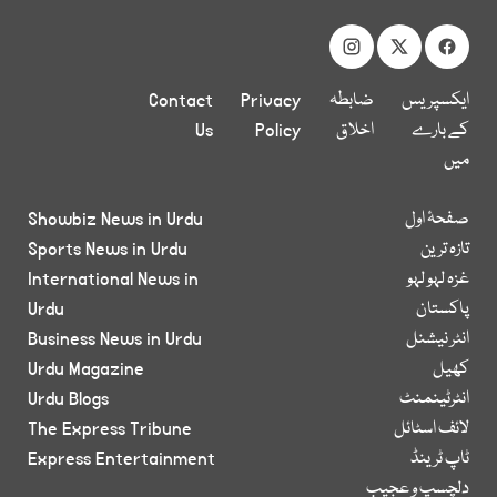
ایکسپریس
ضابطہ
Privacy
Contact
کے بارے
اخلاق
Policy
Us
میں
صفحۂ اول
Showbiz News in Urdu
تازہ ترین
Sports News in Urdu
غزہ لہو لہو
International News in
پاکستان
Urdu
انٹر نیشنل
Business News in Urdu
کھیل
Urdu Magazine
انٹرٹینمنٹ
Urdu Blogs
لائف اسٹائل
The Express Tribune
ٹاپ ٹرینڈ
Express Entertainment
دلچسپ و عجیب