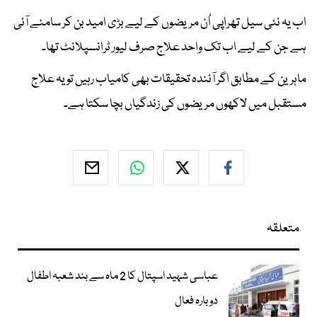
اب یہ نئی سیل تھراپی اُن مریضوں کے لیے بڑی امید بن کر سامنے آئی
ہے جن کے لیے اب تک واحد علاج صرف لیور ٹرانسپلانٹ تھا۔
ماہرین کے مطابق اگر آئندہ تحقیقات بھی کامیاب رہیں تو یہ علاج
مستقبل میں لاکھوں مریضوں کی زندگیاں بچا سکتا ہے۔
متعلقہ
عباسی شہید اسپتال کا 2 ماہ سے بند شعبہ اطفال
دوبارہ فعال