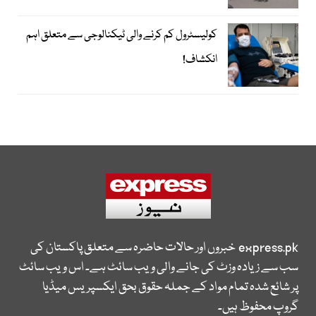
کولیسٹرول کم کرنے والی ٹیکنالوجی سے متعلق اہم
انکشاف!
express.pk
خبروں اور حالات حاضرہ سے متعلق پاکستان کی
سب سے زیادہ وزٹ کی جانے والی ویب سائٹ ہے۔ اس ویب سائٹ
پر شائع شدہ تمام مواد کے جملہ حقوق بحق ایکسپریس میڈیا
گروپ محفوظ ہیں۔