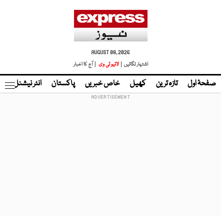
AUGUST 08, 2026
اشتہار لگائیں |
لائیو ٹی وی
| آج کا اخبار
صفحۂ اول
تازہ ترین
کھیل
خاص خبریں
پاکستان
انٹر نیشنل
ٹا