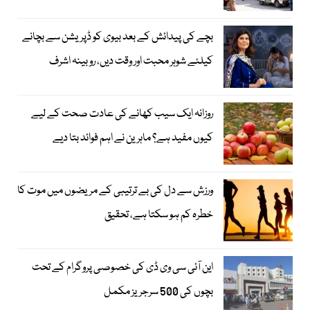
بچے کی پیدائش کے بعد بیوی کو ڈپریشن سے بچانے
کیلئے شوہر محبت اور وقت دیں، روبینہ اشرف
روزانہ ایک سیب کھانے کی عادت صحت کے لیے
کیوں مفید ہے؟ ماہرین نے اہم فوائد بتا دیے
ورزش سے دل کی بے ترتیبی کے مریضوں میں موت کا
خطرہ کم ہو سکتا ہے، تحقیق
این آئی سی وی ڈی کی خصوصی پروگرام کے تحت
بچوں کی 500 سرجریز مکمل