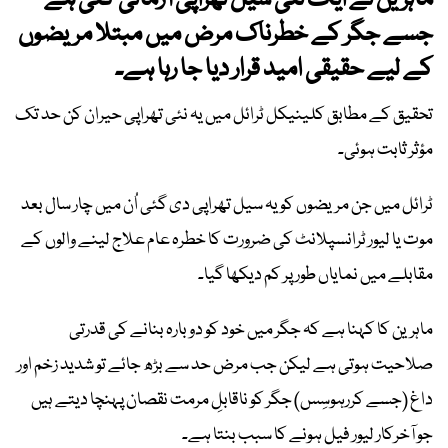
ماہرین نے ایک نئی سیل تھراپی آزمائی گئی ہے
جسے جگر کے خطرناک مرض میں مبتلا مریضوں
کے لیے حقیقی امید قرار دیا جا رہا ہے۔
تحقیق کے مطابق کلینیکل ٹرائل میں یہ نئی تھراپی حیران کن حد تک
مؤثر ثابت ہوئی۔
ٹرائل میں جن مریضوں کو یہ سیل تھراپی دی گئی اُن میں چار سال بعد
موت یا لیور ٹرانسپلانٹ کی ضرورت کا خطرہ عام علاج لینے والوں کے
مقابلے میں نمایاں طور پر کم دیکھا گیا۔
ماہرین کا کہنا ہے کہ جگر میں خود کو دوبارہ بنانے کی قدرتی
صلاحیت ہوتی ہے لیکن جب مرض حد سے بڑھ جائے تو شدید زخم اور
داغ (جسے کررہوسِس) جگر کو ناقابلِ مرمت نقصان پہنچا دیتے ہیں
جو آخرکار لیور فیل ہونے کا سبب بنتا ہے۔