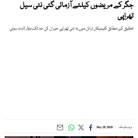
جگر کے مریضوں کیلئے آزمائی گئی نئی سیل
تھراپی
تحقیق کے مطابق کلینیکل ٹرائل میں یہ نئی تھراپی حیران کن حد تک مؤثر ثابت ہوئی
ویب ڈیسک
May 28, 2026