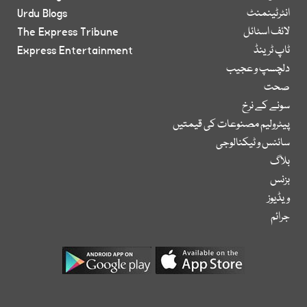
انٹرٹینمنٹ
Urdu Blogs
لائف اسٹائل
The Express Tribune
ٹاپ ٹرینڈ
Express Entertainment
دلچسپ و عجیب
صحت
سونے کے نرخ
پیٹرولیم مصنوعات کی قیمتیں
سائنس و ٹیکنالوجی
بلاگ
بزنس
ویڈیوز
جرائم