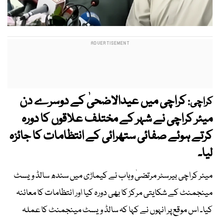
کراچی میں عیدالاضحیٰ کے دوسرے دن
کراچی:
میئر کراچی نے شہر کے مختلف علاقوں کا دورہ
کرتے ہوئے صفائی ستھرائی کے انتظامات کا جائزہ
لیا۔
میئر کراچی بیرسٹر مرتضیٰ وہاب نے کیماڑی میں سندھ سالڈ ویسٹ
مینجمنٹ کے شکایتی مرکز کا بھی دورہ کیا اور انتظامات کا معائنہ
کیا۔ اس موقع پر انہوں نے کہا کہ سالڈ ویسٹ مینجمنٹ کا عملہ