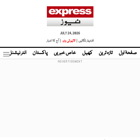
JULY 24, 2026
اشتہار لگائیں |
لائیو ٹی وی
| آج کا اخبار
صفحۂ اول
تازہ ترین
کھیل
خاص خبریں
پاکستان
انٹر نیشنل
ٹا