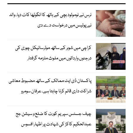
نرس نے نومولود بچی کے ہاتھ کا انگوٹھا کاٹ دیا، والد
نے پولیس میں درخواست دے دی
کراچی میں شوہر کے ساتھ موٹرسائیکل چوری کی
درجنوں وارداتوں میں ملوث ملزمہ گرفتار
پاکستان ڈی ایٹ ممالک کے ساتھ مضبوط معاشی
شراکت داری قائم کرنا چاہتا ہے، عرفان سومرو
چیف جسٹس سپریم کورٹ کا ضلع و سیشن جج
عبدالحکیم کاکڑ کی شہادت پر اظہار افسوس