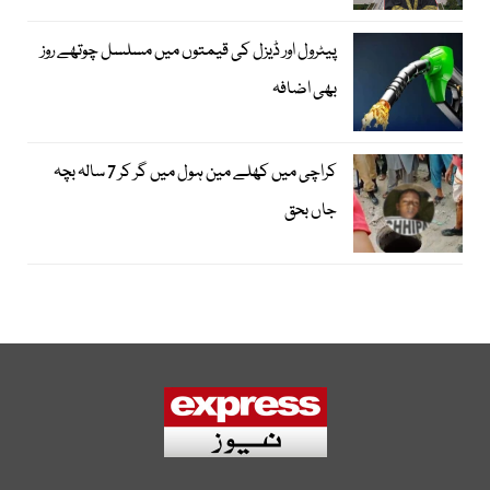
پیٹرول اور ڈیزل کی قیمتوں میں مسلسل چوتھے روز
بھی اضافہ
کراچی میں کھلے مین ہول میں گر کر 7 سالہ بچہ
جاں بحق