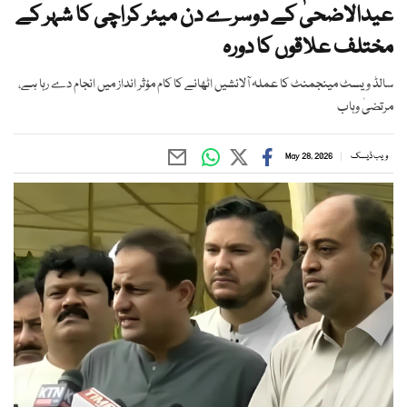
عیدالاضحیٰ کے دوسرے دن میئر کراچی کا شہر کے
مختلف علاقوں کا دورہ
سالڈ ویسٹ مینجمنٹ کا عملہ آلائشیں اٹھانے کا کام مؤثر انداز میں انجام دے رہا ہے،
مرتضیٰ وہاب
ویب ڈیسک
May 28, 2026