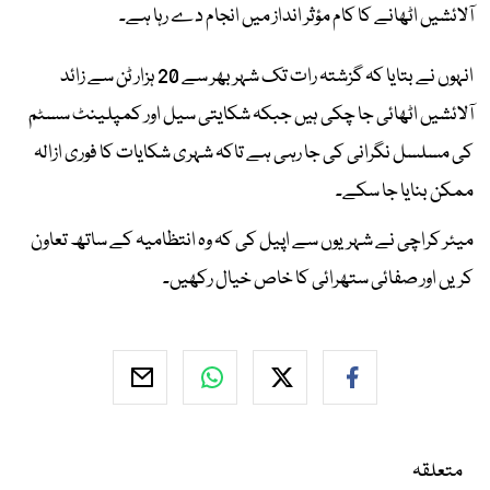
آلائشیں اٹھانے کا کام مؤثر انداز میں انجام دے رہا ہے۔
انہوں نے بتایا کہ گزشتہ رات تک شہر بھر سے 20 ہزار ٹن سے زائد
آلائشیں اٹھائی جا چکی ہیں جبکہ شکایتی سیل اور کمپلینٹ سسٹم
کی مسلسل نگرانی کی جا رہی ہے تاکہ شہری شکایات کا فوری ازالہ
ممکن بنایا جا سکے۔
میئر کراچی نے شہریوں سے اپیل کی کہ وہ انتظامیہ کے ساتھ تعاون
کریں اور صفائی ستھرائی کا خاص خیال رکھیں۔
متعلقہ