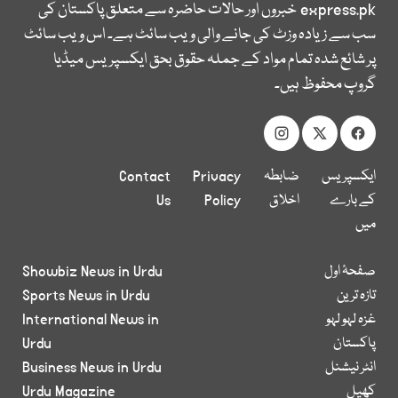
express.pk
خبروں اور حالات حاضرہ سے متعلق پاکستان کی
سب سے زیادہ وزٹ کی جانے والی ویب سائٹ ہے۔ اس ویب سائٹ
پر شائع شدہ تمام مواد کے جملہ حقوق بحق ایکسپریس میڈیا
گروپ محفوظ ہیں۔
ایکسپریس
ضابطہ
Privacy
Contact
کے بارے
اخلاق
Policy
Us
میں
صفحۂ اول
Showbiz News in Urdu
تازہ ترین
Sports News in Urdu
غزہ لہو لہو
International News in
پاکستان
Urdu
انٹر نیشنل
Business News in Urdu
کھیل
Urdu Magazine