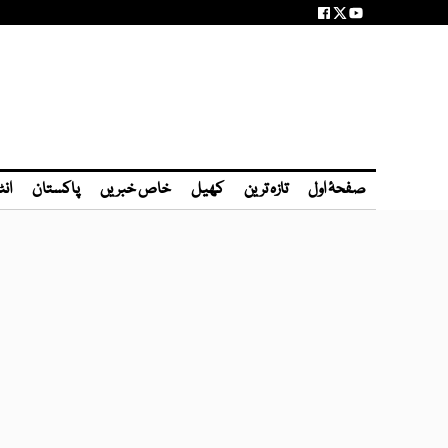
صفحۂ اول
تازہ ترین
کھیل
خاص خبریں
پاکستان
انٹ