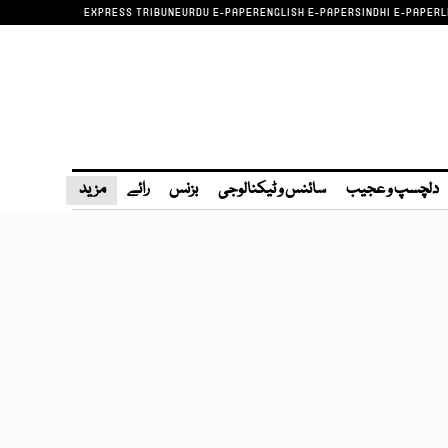
EXPRESS TRIBUNE
URDU E-PAPER
ENGLISH E-PAPER
SINDHI E-PAPER
L
دلچسپ و عجیب
سائنس و ٹیکنالوجی
بزنس
رائے
مزید