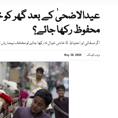
عیدالاضحیٰ کے بعد گھر کو خ
محفوظ رکھا جائے؟
اگر صفائی اور احتیاط کا خاص خیال نہ رکھا جائے تو مختلف بیماریاں
ویب ڈیسک
May 30, 2026