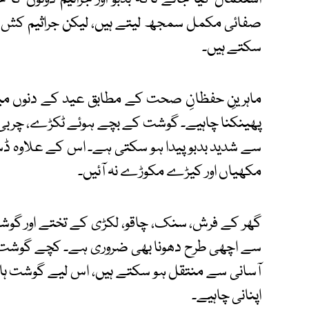
صفائی مکمل سمجھ لیتے ہیں، لیکن جراثیم کش ادو
سکتے ہیں۔
ماہرینِ حفظانِ صحت کے مطابق عید کے دنوں میں
پھینکنا چاہیے۔ گوشت کے بچے ہوئے ٹکڑے، چربی یا ہ
سے شدید بدبو پیدا ہو سکتی ہے۔ اس کے علاوہ ڈ
مکھیاں اور کیڑے مکوڑے نہ آئیں۔
گھر کے فرش، سنک، چاقو، لکڑی کے تختے اور گوشت ک
سے اچھی طرح دھونا بھی ضروری ہے۔ کچے گوشت میں
آسانی سے منتقل ہو سکتے ہیں، اس لیے گوشت ہاتھ
اپنانی چاہیے۔