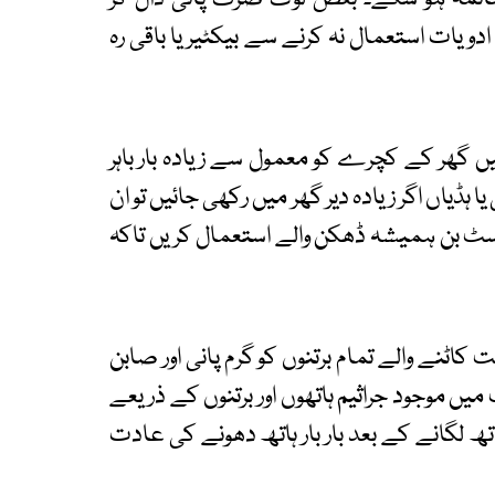
یات استعمال نہ کرنے سے بیکٹیریا باقی رہ
 گھر کے کچرے کو معمول سے زیادہ بار باہر
ڈیاں اگر زیادہ دیر گھر میں رکھی جائیں تو ان
سٹ بن ہمیشہ ڈھکن والے استعمال کریں تاکہ
اٹنے والے تمام برتنوں کو گرم پانی اور صابن
 موجود جراثیم ہاتھوں اور برتنوں کے ذریعے
 لگانے کے بعد بار بار ہاتھ دھونے کی عادت