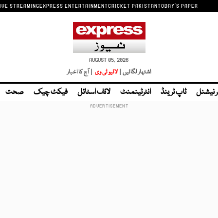
IVE STREAMING
EXPRESS ENTERTAINMENT
CRICKET PAKISTAN
TODAY'S PAPER
AUGUST 05, 2026
اشتہار لگائیں |
لائیو ٹی وی
| آج کا اخبار
ر نیشنل
ٹاپ ٹرینڈ
انٹرٹینمنٹ
لائف اسٹائل
فیکٹ چیک
صحت