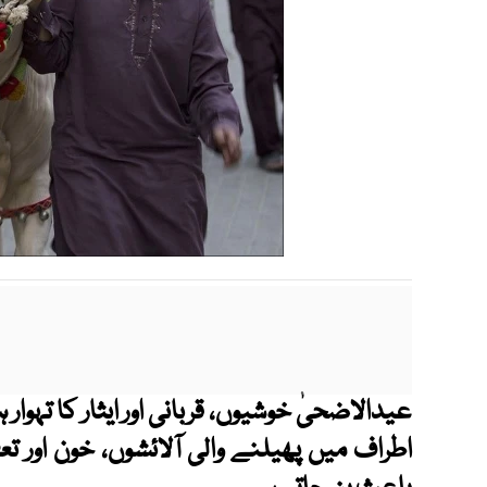
عیدالاضحیٰ خوشیوں، قربانی اور ایثار کا تہوار
اطراف میں پھیلنے والی آلائشوں، خون اور تع