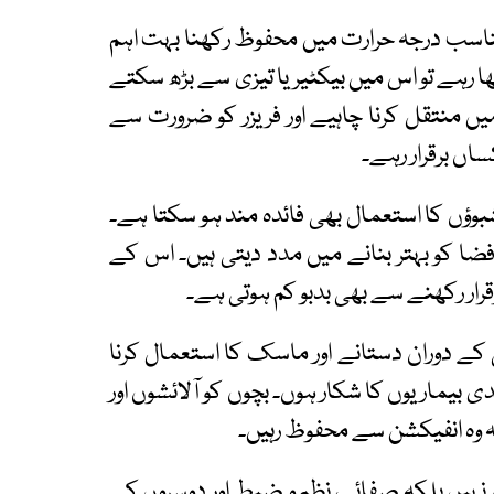
مناسب درجہ حرارت میں محفوظ رکھنا بہت اہم
 رہے تو اس میں بیکٹیریا تیزی سے بڑھ سکتے
میں منتقل کرنا چاہیے اور فریزر کو ضرورت سے
ساں برقرار رہے۔
بوؤں کا استعمال بھی فائدہ مند ہو سکتا ہے۔
ضا کو بہتر بنانے میں مدد دیتی ہیں۔ اس کے
رار رکھنے سے بھی بدبو کم ہوتی ہے۔
 کے دوران دستانے اور ماسک کا استعمال کرنا
دی بیماریوں کا شکار ہوں۔ بچوں کو آلائشوں اور
 وہ انفیکشن سے محفوظ رہیں۔
ہیں بلکہ صفائی، نظم و ضبط اور دوسروں کے