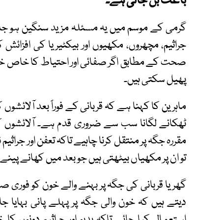
باعث بن جاتی ہے۔
گرمی کے موسم میں یہ مسئلہ مزید سنگین ہو جات
جراثیم، مچھروں، مکھیوں اور بیکٹیریا کی افزائش ک
صحت کے مطابق اگر صفائی اور احتیاط کا خاص خیا
پھیل سکتی ہیں۔
ماہرین کا کہنا ہے کہ قربانی کے فوراً بعد آلائش
ٹھکانے لگانا سب سے ضروری قدم ہے۔ آلائشوں ک
مقررہ جگہ پر منتقل کرنا چاہیے تاکہ تعفن اور جراثیم
تو ان پر مکھیاں بیٹھتی ہیں جو بعد میں کھانے پینے 
گھر یا قربانی کی جگہ پر بہنے والے خون کو فوری 
دیتے ہیں کہ خون والی جگہ پر پہلے پانی بہایا جا
استعمال کیا جائے تاکہ بدبو اور جراثیم دونوں 