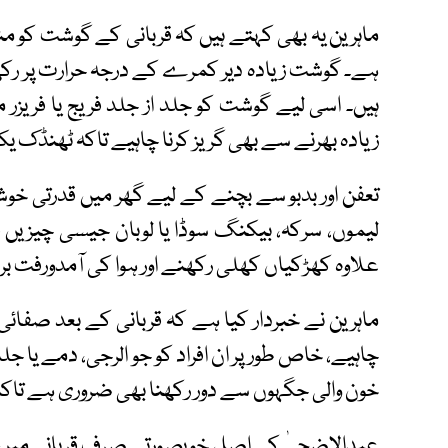
ماہرین یہ بھی کہتے ہیں کہ قربانی کے گوشت کو 
ہے۔ گوشت زیادہ دیر کمرے کے درجہ حرارت پر رکھا
ہیں۔ اسی لیے گوشت کو جلد از جلد فریج یا فریزر 
زیادہ بھرنے سے بھی گریز کرنا چاہیے تاکہ ٹھنڈک یک
تعفن اور بدبو سے بچنے کے لیے گھر میں قدرتی خوش
لیموں، سرکہ، بیکنگ سوڈا یا لوبان جیسی چیزیں ف
علاوہ کھڑکیاں کھلی رکھنے اور ہوا کی آمدورفت برق
ماہرین نے خبردار کیا ہے کہ قربانی کے بعد صفائی
چاہیے، خاص طور پر ان افراد کو جو الرجی، دمے یا جل
خون والی جگہوں سے دور رکھنا بھی ضروری ہے تاکہ
عیدالاضحیٰ کی اصل خوبصورتی صرف قربانی میں ن