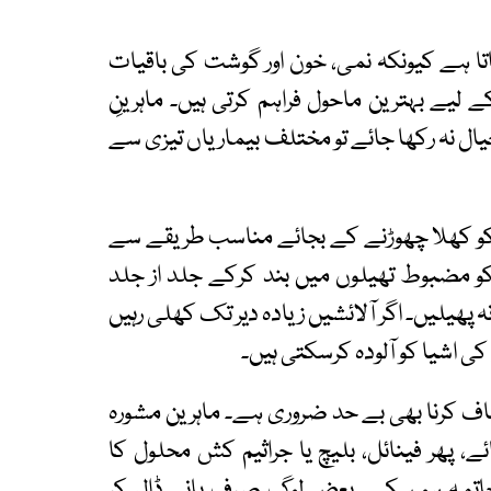
ا ہے کیونکہ نمی، خون اور گوشت کی باقیات
ے لیے بہترین ماحول فراہم کرتی ہیں۔ ماہرینِ
ل نہ رکھا جائے تو مختلف بیماریاں تیزی سے
وں کو کھلا چھوڑنے کے بجائے مناسب طریقے سے
و مضبوط تھیلوں میں بند کرکے جلد از جلد
 نہ پھیلیں۔ اگر آلائشیں زیادہ دیر تک کھلی رہیں
کی اشیا کو آلودہ کرسکتی ہیں۔
صاف کرنا بھی بے حد ضروری ہے۔ ماہرین مشورہ
ئے، پھر فینائل، بلیچ یا جراثیم کش محلول کا
کا خاتمہ ہو سکے۔ بعض لوگ صرف پانی ڈال کر