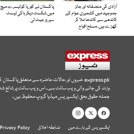
آزادی کی منصفانہ اور جائز
پاکستان نے کوریا کو تیسرے میچ
جدوجہد میں کشمیری عوام کے
میں شکست دیکر ہاکی ٹیسٹ
کاندھے سے کاندھا ملا کر
سیریز جیت لی
کھڑے ہیں، مسلح افواج
express.pk
خبروں اور حالات حاضرہ سے متعلق پاکستان 
وزٹ کی جانے والی ویب سائٹ ہے۔ اس ویب سائٹ پر شائع شدہ
جملہ حقوق بحق ایکسپریس میڈیا گروپ محفوظ ہیں۔
ایکسپریس کے بارے میں
ضابطہ اخلاق
Privacy Policy