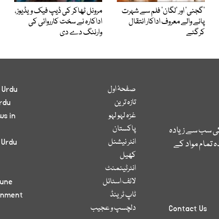
’گجنی‘ اور ’لگان‘ فلم سے شہرت
مرونل ٹھاکر کی ڈیپ فیک ویڈیوز،
پانے والے معروف اداکار انتقال
اداکارہ نے سخت کارروائی کی
کرگئے
وارننگ دے دی
صفحۂ اول
 Urdu
تازہ ترین
rdu
غزہ لہو لہو
ws in
پاکستان
کی سب سے زیادہ
انٹر نیشنل
 Urdu
 تمام مواد کے
کھیل
انٹرٹینمنٹ
لائف اسٹائل
bune
ٹاپ ٹرینڈ
inment
دلچسپ و عجیب
Contact Us