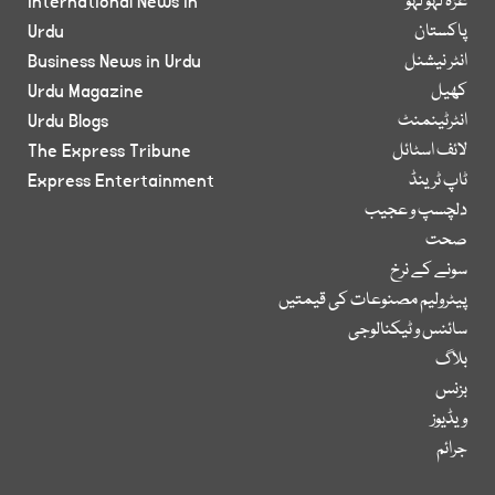
غزہ لہو لہو
International News in
پاکستان
Urdu
انٹر نیشنل
Business News in Urdu
کھیل
Urdu Magazine
انٹرٹینمنٹ
Urdu Blogs
لائف اسٹائل
The Express Tribune
ٹاپ ٹرینڈ
Express Entertainment
دلچسپ و عجیب
صحت
سونے کے نرخ
پیٹرولیم مصنوعات کی قیمتیں
سائنس و ٹیکنالوجی
بلاگ
بزنس
ویڈیوز
جرائم