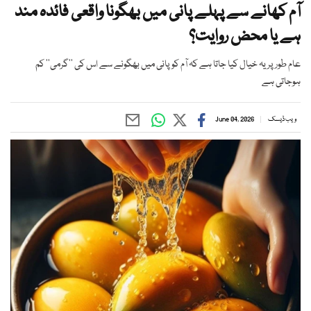
آم کھانے سے پہلے پانی میں بھگونا واقعی فائدہ مند
ہے یا محض روایت؟
عام طور پر یہ خیال کیا جاتا ہے کہ آم کو پانی میں بھگونے سے اس کی ’’گرمی‘‘ کم
ہوجاتی ہے
ویب ڈیسک
June 04, 2026