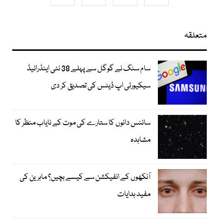
متعلقہ
سام سنگ نے گوگل سے پہلے 38 نئی اینڈرائیڈ
سیکیورٹی اپ ڈیٹس کی تصدیق کر دی
سائنس دانوں کا ستارے کی موت کے نایاب منظر کا
مشاہدہ
آنکھوں کے انفیکشن سے کیسے بچیں؟ ماہرین کی
مفید ہدایات