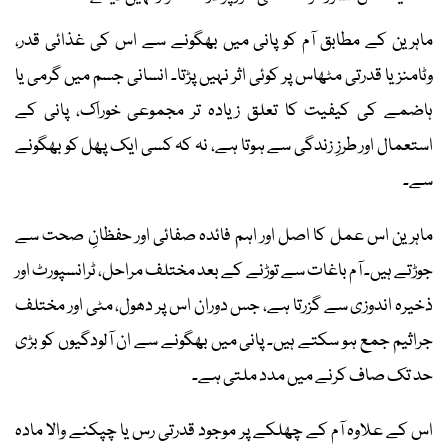
ماہرین کے مطابق آم کو پانی میں بھگونے سے اس کی غذائی قدر،
وٹامنز یا قدرتی مٹھاس پر کوئی اثر نہیں پڑتا۔ انسانی جسم میں گرمی یا
ہاضمے کی کیفیت کا تعلق زیادہ تر مجموعی خوراک، پانی کے
استعمال اور طرزِ زندگی سے ہوتا ہے، نہ کہ کسی ایک پھل کو بھگونے
سے۔
ماہرین اس عمل کا اصل اور اہم فائدہ صفائی اور حفظانِ صحت سے
جوڑتے ہیں۔ آم باغات سے توڑنے کے بعد مختلف مراحل، ٹرانسپورٹ اور
ذخیرہ اندوزی سے گزرتا ہے، جس دوران اس پر دھول، مٹی اور مختلف
جراثیم جمع ہو سکتے ہیں۔ پانی میں بھگونے سے ان آلودگیوں کو بڑی
حد تک صاف کرنے میں مدد ملتی ہے۔
اس کے علاوہ آم کے چھلکے پر موجود قدرتی رس یا چپکنے والا مادہ