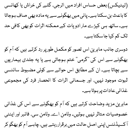
(لیٹیکس) بعض حساس افراد میں الرجی، گلے کی خراش یا کھانسی
کا باعث بن سکتا ہے۔ پانی میں بھگونے سے یہ مادہ بھی صاف ہوجاتا
ہے۔ ساتھ ہی کیڑے مار ادویات کے ممکنہ اثرات کو بھی کافی حد
تک کم کیا جا سکتا ہے۔
دوسری جانب ماہرین اس تصور کو مکمل طور پر رد کرتے ہیں کہ آم کو
بھگونے سے اس کی ’’گرمی‘‘ ختم ہوجاتی ہے یا یہ جلدی بیماریوں
سے بچاتا ہے۔ ان کے مطابق اس حوالے سے کوئی مضبوط سائنسی
ثبوت موجود نہیں، اور جسمانی اثرات کا انحصار فرد کی مجموعی
غذائی عادات پر ہوتا ہے۔
ماہرین مزید وضاحت کرتے ہیں کہ آم کو بھگونے سے اس کی غذائی
خصوصیات متاثر نہیں ہوتیں۔ وٹامن اے، وٹامن سی، فائبر اور اینٹی
آکسیڈنٹس اپنی اصل حالت میں برقرار رہتے ہیں، چاہے آم کو بھگو کر