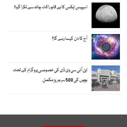
اسپیس ایکس کا بے قابو راکٹ چاند سے ٹکرا گیا!
آج کا دن کیسا رہے گا؟
این آئی سی وی ڈی کی خصوصی پروگرام کے تحت
بچوں کی 500 سرجریز مکمل