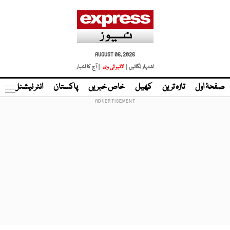
AUGUST 06, 2026
اشتہار لگائیں |
لائیو ٹی وی
| آج کا اخبار
صفحۂ اول
تازہ ترین
کھیل
خاص خبریں
پاکستان
انٹر نیشنل
ٹا