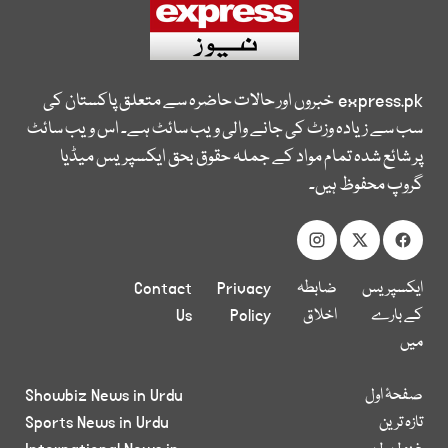
express.pk
خبروں اور حالات حاضرہ سے متعلق پاکستان کی
سب سے زیادہ وزٹ کی جانے والی ویب سائٹ ہے۔ اس ویب سائٹ
پر شائع شدہ تمام مواد کے جملہ حقوق بحق ایکسپریس میڈیا
گروپ محفوظ ہیں۔
ایکسپریس
ضابطہ
Privacy
Contact
کے بارے
اخلاق
Policy
Us
میں
صفحۂ اول
Showbiz News in Urdu
تازہ ترین
Sports News in Urdu