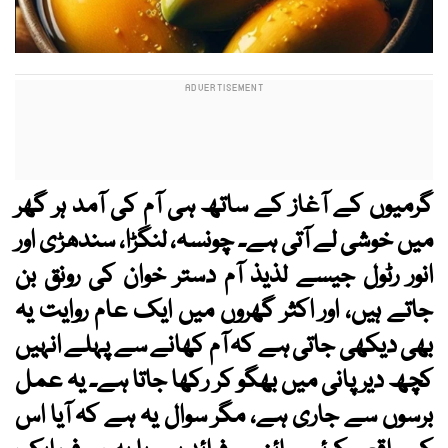
گرمیوں کے آغاز کے ساتھ ہی آم کی آمد ہر گھر
میں خوشی لے آتی ہے۔ چونسہ، لنگڑا، سندھڑی اور
انور رٹول جیسے لذیذ آم دستر خوان کی رونق بن
جاتے ہیں، اور اکثر گھروں میں ایک عام روایت یہ
بھی دیکھی جاتی ہے کہ آم کھانے سے پہلے انہیں
کچھ دیر پانی میں بھگو کر رکھا جاتا ہے۔ یہ عمل
برسوں سے جاری ہے، مگر سوال یہ ہے کہ آیا اس