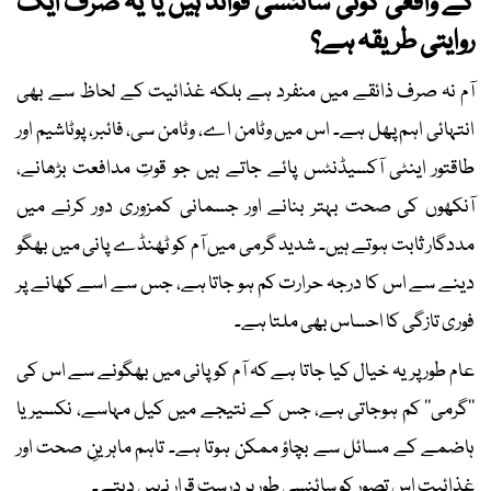
کے واقعی کوئی سائنسی فوائد ہیں یا یہ صرف ایک
روایتی طریقہ ہے؟
آم نہ صرف ذائقے میں منفرد ہے بلکہ غذائیت کے لحاظ سے بھی
انتہائی اہم پھل ہے۔ اس میں وٹامن اے، وٹامن سی، فائبر، پوٹاشیم اور
طاقتور اینٹی آکسیڈنٹس پائے جاتے ہیں جو قوتِ مدافعت بڑھانے،
آنکھوں کی صحت بہتر بنانے اور جسمانی کمزوری دور کرنے میں
مددگار ثابت ہوتے ہیں۔ شدید گرمی میں آم کو ٹھنڈے پانی میں بھگو
دینے سے اس کا درجہ حرارت کم ہو جاتا ہے، جس سے اسے کھانے پر
فوری تازگی کا احساس بھی ملتا ہے۔
عام طور پر یہ خیال کیا جاتا ہے کہ آم کو پانی میں بھگونے سے اس کی
’’گرمی‘‘ کم ہوجاتی ہے، جس کے نتیجے میں کیل مہاسے، نکسیر یا
ہاضمے کے مسائل سے بچاؤ ممکن ہوتا ہے۔ تاہم ماہرینِ صحت اور
غذائیت اس تصور کو سائنسی طور پر درست قرار نہیں دیتے۔