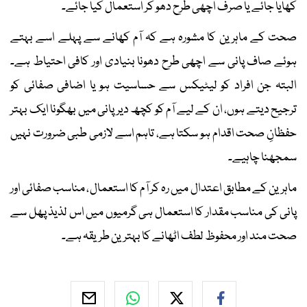
کھایا جائے یا صرف اچھی طرح دھو کر استعمال کیا جائے۔
صحت کے ماہرین کا مشورہ ہے کہ آم کھانے سے پہلے اسے بہتے
ہوئے صاف پانی سے اچھی طرح دھونا بنیادی اور کافی احتیاط ہے۔
البتہ جن افراد کو لیٹیکس سے حساسیت ہو یا اضافی صفائی کو
ترجیح دیتے ہوں، ان کے لیے آم کو کچھ دیر پانی میں بھگونا ایک بہتر
حفظانِ صحت اقدام ہو سکتا ہے، تاہم اسے لازمی طبی ضرورت نہیں
سمجھنا چاہیے۔
ماہرین کے مطابق اعتدال میں رہ کر آم کا استعمال، مناسب صفائی اور
پانی کی مناسب مقدار کا استعمال ہی گرمیوں میں اس لذیذ پھل سے
صحت مند اور محفوظ لطف اٹھانے کا بہترین طریقہ ہے۔