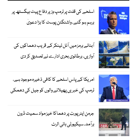
اسلحے کی قلت پر ٹرمپ وزیر دفاع پیٹ ہیگستھ پر
برہم ہو گئے، واشنگٹن پوسٹ کا بڑا دعویٰ
آبنائے ہرمز میں آئل ٹینکر کے قریب دھماکوں کی
آوازیں، برطانوی بحری ادارے نے تصدیق کر دی
امریکا کے پاس اسلحے کا کافی ذخیرہ موجود ہے،
ٹرمپ کی خبریں پھیلانے والوں کو جیل کی دھمکی
جرمن ایئرپورٹ پر دھماکا خیز مواد سمیت ڈرون
برآمد، سیکیورٹی ہائی الرٹ