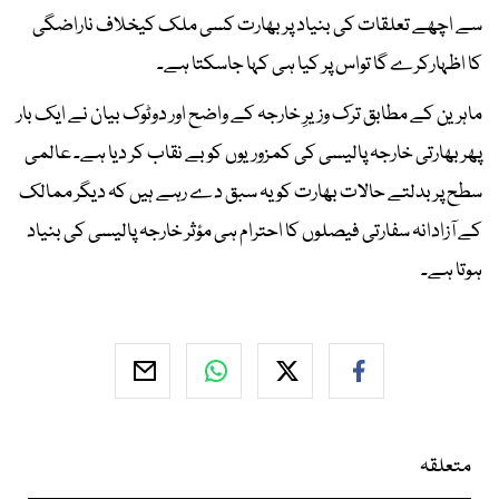
سے اچھے تعلقات کی بنیاد پربھارت کسی ملک کیخلاف ناراضگی
کا اظہارکرے گا تواس پر کیا ہی کہا جاسکتا ہے۔
ماہرین کے مطابق ترک وزیرِ خارجہ کے واضح اور دوٹوک بیان نے ایک بار
پھر بھارتی خارجہ پالیسی کی کمزوریوں کو بے نقاب کر دیا ہے۔ عالمی
سطح پر بدلتے حالات بھارت کو یہ سبق دے رہے ہیں کہ دیگر ممالک
کے آزادانہ سفارتی فیصلوں کا احترام ہی مؤثر خارجہ پالیسی کی بنیاد
ہوتا ہے۔
متعلقہ