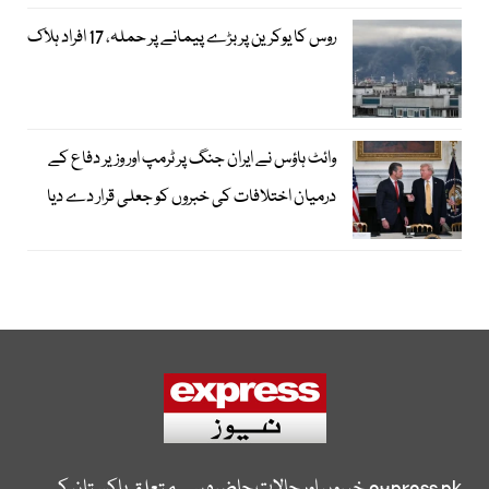
روس کا یوکرین پر بڑے پیمانے پر حملہ، 17 افراد ہلاک
وائٹ ہاؤس نے ایران جنگ پر ٹرمپ اور وزیر دفاع کے
درمیان اختلافات کی خبروں کو جعلی قرار دے دیا
express.pk
خبروں اور حالات حاضرہ سے متعلق پاکستان کی