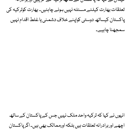
تعلقات بھارت کیلئے مسئلہ نہیں ہونے چاہئیں۔ بھارت کوترکیہ کی
پاکستان کیساتھ دوستی کواپنے خلاف دشمنی یا غلط اقدام نہیں
سمجھنا چاہیے۔
انہوں نے کہا کہ ترکیہ واحد ملک نہیں جس کے پاکستان کے ساتھ
اچھے اوربرادرانہ تعلقات ہیں بلکہ اورممالک بھی ہیں۔ اگرپاکستان