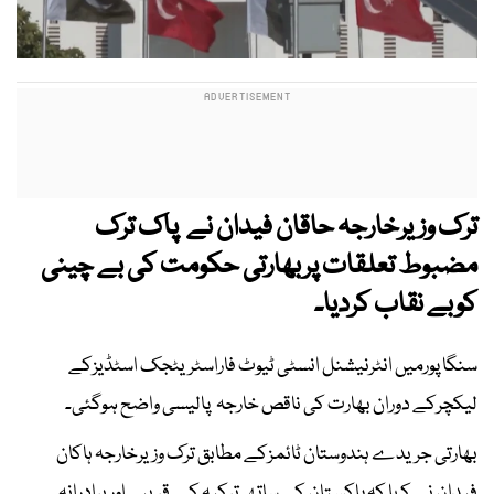
ترک وزیرخارجہ حاقان فیدان نے پاک ترک
مضبوط تعلقات پربھارتی حکومت کی بے چینی
کوبے نقاب کردیا۔
سنگا پورمیں انٹرنیشنل انسٹی ٹیوٹ فاراسٹریٹجک اسٹڈیزکے
لیکچرکے دوران بھارت کی ناقص خارجہ پالیسی واضح ہوگئی۔
بھارتی جریدے ہندوستان ٹائمزکے مطابق ترک وزیرخارجہ ہاکان
فیدان نے کہا کہ پاکستان کے ساتھ ترکیہ کے قریبی اوربرادرانہ