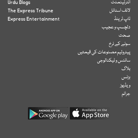
انٹرٹینمنٹ
Urdu Blogs
لائف اسٹائل
The Express Tribune
ٹاپ ٹرینڈ
Express Entertainment
دلچسپ و عجیب
صحت
سونے کے نرخ
پیٹرولیم مصنوعات کی قیمتیں
سائنس و ٹیکنالوجی
بلاگ
بزنس
ویڈیوز
جرائم