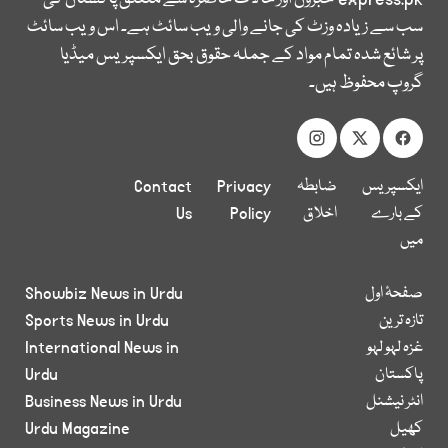
سب سے زیادہ وزٹ کی جانے والی ویب سائٹ ہے۔ اس ویب سائٹ
پر شائع شدہ تمام مواد کے جملہ حقوق بحق ایکسپریس میڈیا
گروپ محفوظ ہیں۔
ایکسپریس
ضابطہ
Privacy
Contact
کے بارے
اخلاق
Policy
Us
میں
صفحۂ اول
Showbiz News in Urdu
تازہ ترین
Sports News in Urdu
غزہ لہو لہو
International News in
پاکستان
Urdu
انٹر نیشنل
Business News in Urdu
کھیل
Urdu Magazine