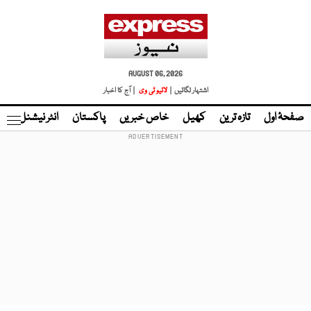
AUGUST 06, 2026
اشتہار لگائیں |
لائیو ٹی وی
| آج کا اخبار
صفحۂ اول
تازہ ترین
کھیل
خاص خبریں
پاکستان
انٹر نیشنل
ٹا