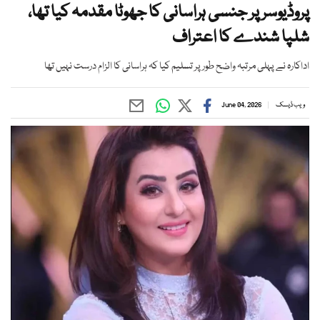
پروڈیوسر پر جنسی ہراسانی کا جھوٹا مقدمہ کیا تھا،
شلپا شندے کا اعتراف
اداکارہ نے پہلی مرتبہ واضح طور پر تسلیم کیا کہ ہراسانی کا الزام درست نہیں تھا
ویب ڈیسک
June 04, 2026