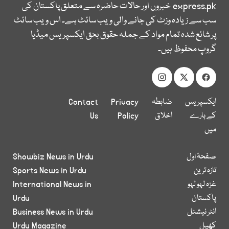
express.pk
خبروں اور حالات حاضرہ سے متعلق پاکستان کی
سب سے زیادہ وزٹ کی جانے والی ویب سائٹ ہے۔ اس ویب سائٹ
پر شائع شدہ تمام مواد کے جملہ حقوق بحق ایکسپریس میڈیا
گروپ محفوظ ہیں۔
ایکسپریس
ضابطہ
Privacy
Contact
کے بارے
اخلاق
Policy
Us
میں
صفحۂ اول
Showbiz News in Urdu
تازہ ترین
Sports News in Urdu
غزہ لہو لہو
International News in
پاکستان
Urdu
انٹر نیشنل
Business News in Urdu
کھیل
Urdu Magazine