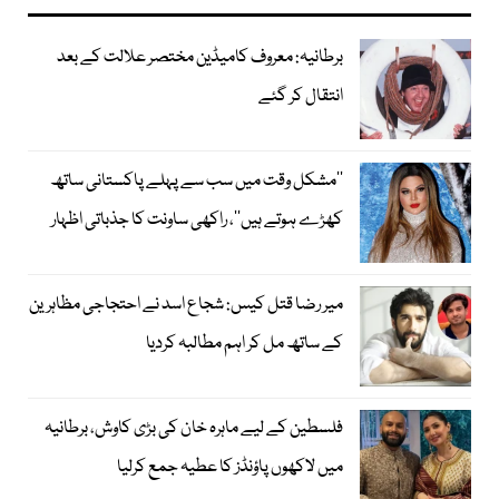
برطانیہ: معروف کامیڈین مختصر علالت کے بعد
انتقال کر گئے
’’مشکل وقت میں سب سے پہلے پاکستانی ساتھ
کھڑے ہوتے ہیں‘‘، راکھی ساونت کا جذباتی اظہار
میر رضا قتل کیس: شجاع اسد نے احتجاجی مظاہرین
کے ساتھ مل کر اہم مطالبہ کردیا
فلسطین کے لیے ماہرہ خان کی بڑی کاوش، برطانیہ
میں لاکھوں پاؤنڈز کا عطیہ جمع کرلیا