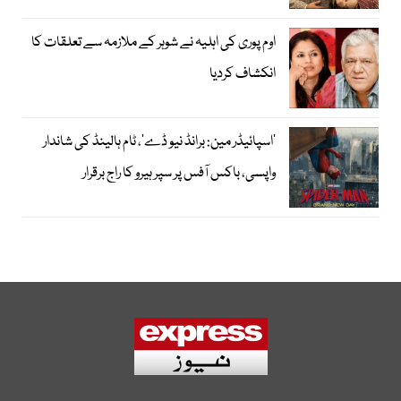
اوم پوری کی اہلیہ نے شوہر کے ملازمہ سے تعلقات کا
انکشاف کردیا
’اسپائیڈر مین: برانڈ نیو ڈے‘، ٹام ہالینڈ کی شاندار
واپسی، باکس آفس پر سپر ہیرو کا راج برقرار