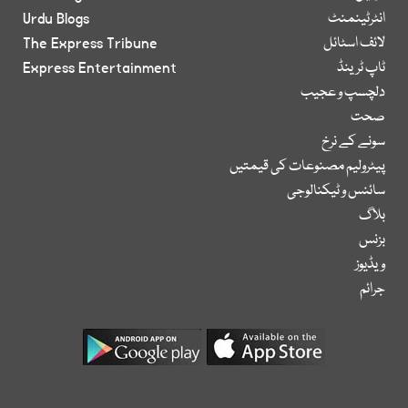
انٹرٹینمنٹ
Urdu Blogs
لائف اسٹائل
The Express Tribune
ٹاپ ٹرینڈ
Express Entertainment
دلچسپ و عجیب
صحت
سونے کے نرخ
پیٹرولیم مصنوعات کی قیمتیں
سائنس و ٹیکنالوجی
بلاگ
بزنس
ویڈیوز
جرائم