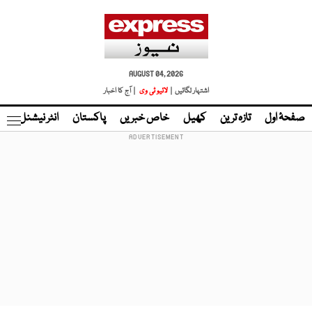
AUGUST 04, 2026
اشتہار لگائیں |
لائیو ٹی وی
| آج کا اخبار
صفحۂ اول
تازہ ترین
کھیل
خاص خبریں
پاکستان
انٹر نیشنل
ٹا