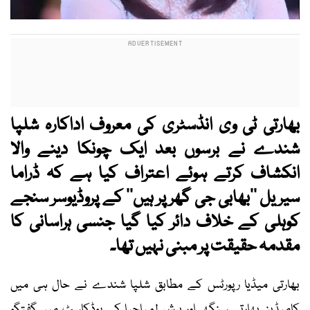
بھارتی ٹی وی انڈسٹری کی معروف اداکارہ شلپا
شندے نے برسوں بعد ایک چونکا دینے والا
انکشاف کرتے ہوئے اعتراف کیا ہے کہ ڈراما
سیریل ’’بھابی جی گھر پر ہیں‘‘ کے پروڈیوسر سنجے
کوہلی کے خلاف دائر کیا گیا جنسی ہراسانی کا
مقدمہ حقیقت پر مبنی نہیں تھا۔
بھارتی میڈیا رپورٹس کے مطابق شلپا شندے نے حال ہی میں
کامیڈین بھارتی سنگھ اور ہرش لمباچیا کے پوڈکاسٹ میں گفتگو