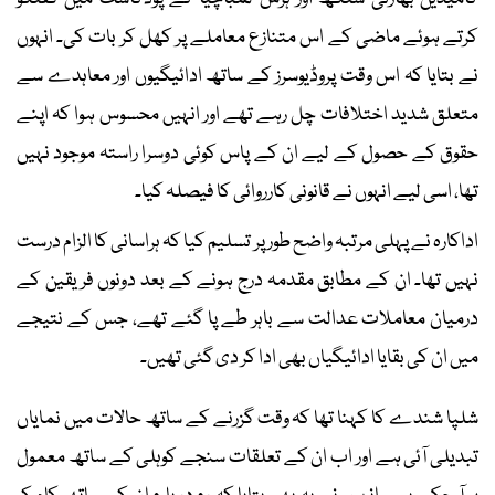
کرتے ہوئے ماضی کے اس متنازع معاملے پر کھل کر بات کی۔ انہوں
نے بتایا کہ اس وقت پروڈیوسرز کے ساتھ ادائیگیوں اور معاہدے سے
متعلق شدید اختلافات چل رہے تھے اور انہیں محسوس ہوا کہ اپنے
حقوق کے حصول کے لیے ان کے پاس کوئی دوسرا راستہ موجود نہیں
تھا، اسی لیے انہوں نے قانونی کارروائی کا فیصلہ کیا۔
اداکارہ نے پہلی مرتبہ واضح طور پر تسلیم کیا کہ ہراسانی کا الزام درست
نہیں تھا۔ ان کے مطابق مقدمہ درج ہونے کے بعد دونوں فریقین کے
درمیان معاملات عدالت سے باہر طے پا گئے تھے، جس کے نتیجے
میں ان کی بقایا ادائیگیاں بھی ادا کر دی گئی تھیں۔
شلپا شندے کا کہنا تھا کہ وقت گزرنے کے ساتھ حالات میں نمایاں
تبدیلی آئی ہے اور اب ان کے تعلقات سنجے کوہلی کے ساتھ معمول