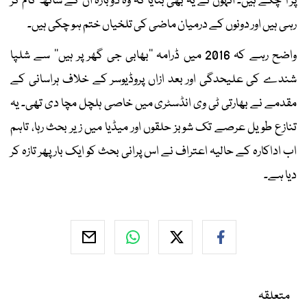
پر آ چکے ہیں۔ انہوں نے یہ بھی بتایا کہ وہ دوبارہ ان کے ساتھ کام کر
رہی ہیں اور دونوں کے درمیان ماضی کی تلخیاں ختم ہو چکی ہیں۔
واضح رہے کہ 2016 میں ڈرامہ ’’بھابی جی گھر پر ہیں‘‘ سے شلپا
شندے کی علیحدگی اور بعد ازاں پروڈیوسر کے خلاف ہراسانی کے
مقدمے نے بھارتی ٹی وی انڈسٹری میں خاصی ہلچل مچا دی تھی۔ یہ
تنازع طویل عرصے تک شوبز حلقوں اور میڈیا میں زیر بحث رہا، تاہم
اب اداکارہ کے حالیہ اعتراف نے اس پرانی بحث کو ایک بار پھر تازہ کر
دیا ہے۔
متعلقہ