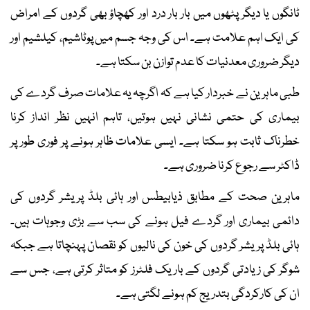
ٹانگوں یا دیگر پٹھوں میں بار بار درد اور کھچاؤ بھی گردوں کے امراض
کی ایک اہم علامت ہے۔ اس کی وجہ جسم میں پوٹاشیم، کیلشیم اور
دیگر ضروری معدنیات کا عدم توازن بن سکتا ہے۔
طبی ماہرین نے خبردار کیا ہے کہ اگرچہ یہ علامات صرف گردے کی
بیماری کی حتمی نشانی نہیں ہوتیں، تاہم انہیں نظر انداز کرنا
خطرناک ثابت ہو سکتا ہے۔ ایسی علامات ظاہر ہونے پر فوری طور پر
ڈاکٹر سے رجوع کرنا ضروری ہے۔
ماہرین صحت کے مطابق ذیابیطس اور ہائی بلڈ پریشر گردوں کی
دائمی بیماری اور گردے فیل ہونے کی سب سے بڑی وجوہات ہیں۔
ہائی بلڈ پریشر گردوں کی خون کی نالیوں کو نقصان پہنچاتا ہے جبکہ
شوگر کی زیادتی گردوں کے باریک فلٹرز کو متاثر کرتی ہے، جس سے
ان کی کارکردگی بتدریج کم ہونے لگتی ہے۔