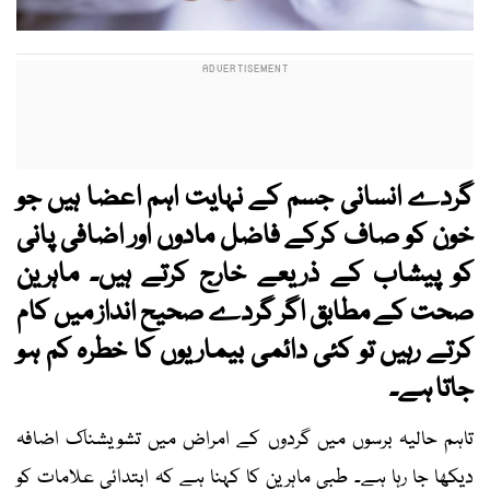
گردے انسانی جسم کے نہایت اہم اعضا ہیں جو
خون کو صاف کرکے فاضل مادوں اور اضافی پانی
کو پیشاب کے ذریعے خارج کرتے ہیں۔ ماہرین
صحت کے مطابق اگر گردے صحیح انداز میں کام
کرتے رہیں تو کئی دائمی بیماریوں کا خطرہ کم ہو
جاتا ہے۔
تاہم حالیہ برسوں میں گردوں کے امراض میں تشویشناک اضافہ
دیکھا جا رہا ہے۔ طبی ماہرین کا کہنا ہے کہ ابتدائی علامات کو