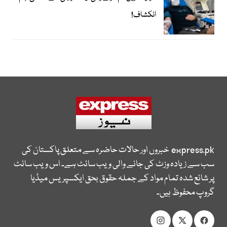
انکشاف!
express.pk
خبروں اور حالات حاضرہ سے متعلق پاکستان کی
سب سے زیادہ وزٹ کی جانے والی ویب سائٹ ہے۔ اس ویب سائٹ
پر شائع شدہ تمام مواد کے جملہ حقوق بحق ایکسپریس میڈیا
گروپ محفوظ ہیں۔