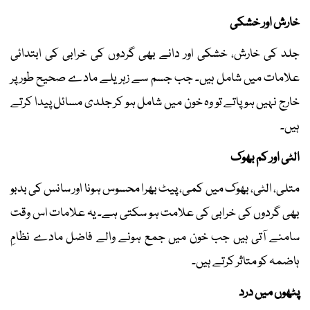
خارش اور خشکی
جلد کی خارش، خشکی اور دانے بھی گردوں کی خرابی کی ابتدائی
علامات میں شامل ہیں۔ جب جسم سے زہریلے مادے صحیح طور پر
خارج نہیں ہو پاتے تو وہ خون میں شامل ہو کر جلدی مسائل پیدا کرتے
ہیں۔
الٹی اور کم بھوک
متلی، الٹی، بھوک میں کمی، پیٹ بھرا محسوس ہونا اور سانس کی بدبو
بھی گردوں کی خرابی کی علامت ہو سکتی ہے۔ یہ علامات اس وقت
سامنے آتی ہیں جب خون میں جمع ہونے والے فاضل مادے نظامِ
ہاضمہ کو متاثر کرتے ہیں۔
پٹھوں میں درد