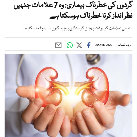
گردوں کی خطرناک بیماری: وہ 7 علامات جنہیں
نظر انداز کرنا خطرناک ہوسکتا ہے
ابتدائی علامات کو بروقت پہچان کر سنگین پیچیدگیوں سے بچا جا سکتا ہے
ویب ڈیسک
June 05, 2026