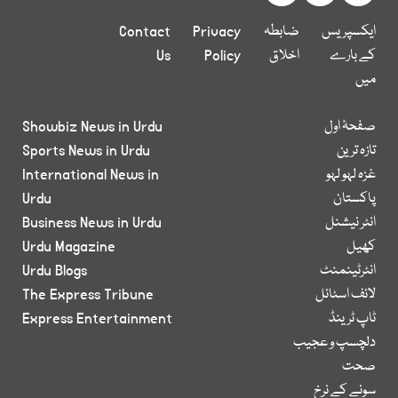
ایکسپریس
ضابطہ
Privacy
Contact
کے بارے
اخلاق
Policy
Us
میں
صفحۂ اول
Showbiz News in Urdu
تازہ ترین
Sports News in Urdu
غزہ لہو لہو
International News in
پاکستان
Urdu
انٹر نیشنل
Business News in Urdu
کھیل
Urdu Magazine
انٹرٹینمنٹ
Urdu Blogs
لائف اسٹائل
The Express Tribune
ٹاپ ٹرینڈ
Express Entertainment
دلچسپ و عجیب
صحت
سونے کے نرخ