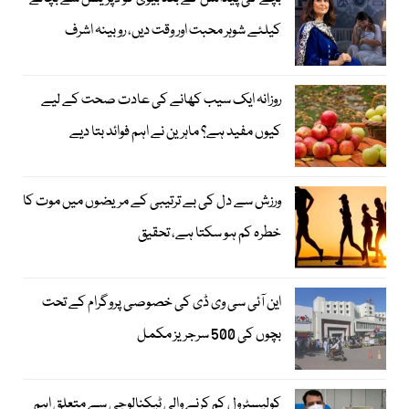
کیلئے شوہر محبت اور وقت دیں، روبینہ اشرف
روزانہ ایک سیب کھانے کی عادت صحت کے لیے
کیوں مفید ہے؟ ماہرین نے اہم فوائد بتا دیے
ورزش سے دل کی بے ترتیبی کے مریضوں میں موت کا
خطرہ کم ہو سکتا ہے، تحقیق
این آئی سی وی ڈی کی خصوصی پروگرام کے تحت
بچوں کی 500 سرجریز مکمل
کولیسٹرول کم کرنے والی ٹیکنالوجی سے متعلق اہم