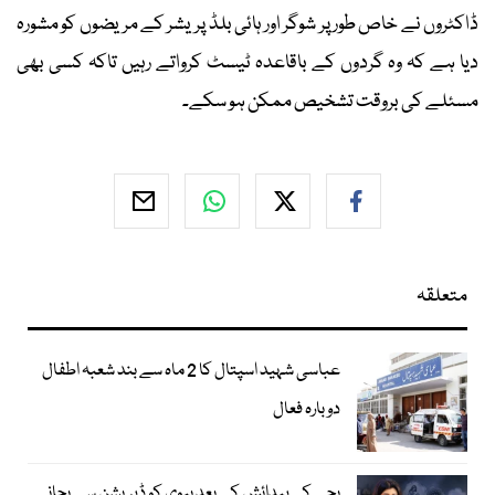
ڈاکٹروں نے خاص طور پر شوگر اور ہائی بلڈ پریشر کے مریضوں کو مشورہ
دیا ہے کہ وہ گردوں کے باقاعدہ ٹیسٹ کرواتے رہیں تاکہ کسی بھی
مسئلے کی بروقت تشخیص ممکن ہو سکے۔
متعلقہ
عباسی شہید اسپتال کا 2 ماہ سے بند شعبہ اطفال
دوبارہ فعال
بچے کی پیدائش کے بعد بیوی کو ڈپریشن سے بچانے