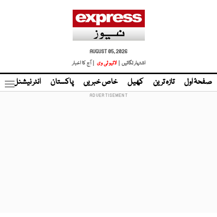
AUGUST 05, 2026
اشتہار لگائیں |
لائیو ٹی وی
| آج کا اخبار
صفحۂ اول
تازہ ترین
کھیل
خاص خبریں
پاکستان
انٹر نیشنل
ٹا