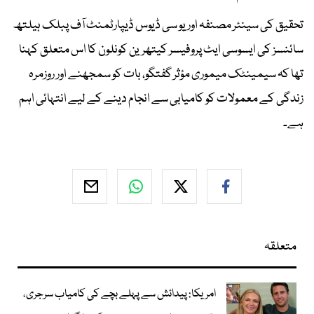
تحقیق کی سینئر مصنفہ اور یو سی ڈیوس ڈیپارٹمنٹ آف پبلک ہیلتھ
سائنسز کی ایسوسی ایٹ پروفیسر کیتھرین کونلون کا اس متعلق کہنا
تھا کہ سیمینٹک میموری مؤثر گفتگو، بات کو سمجھنے اور روزمرہ
زندگی کے معمولات کو کامیابی سے انجام دینے کے لیے انتہائی اہم
ہے۔
متعلقہ
امریکا: پیدائش سے پہلے بچے کی کامیاب سرجری،