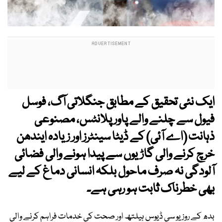
ایک نئی تحقیق کے مطابق جنگلاتی آگ، فوسل
فیول سے چلنے والے پاور پلانٹس، مصنوعی
ذہانت
(اے آئی)
کے ڈیٹا سینٹرز اور زیادہ ایندھن
خرچ کرنے والی گاڑیوں سے پیدا ہونے والی فضائی
آلودگی نہ صرف ماحول بلکہ انسانی دماغ کے لیے
بھی خطرناک ثابت ہو رہی ہے۔
بدھ کے روز یو سی ڈیوس ہیلتھ اور صحت کی خدمات فراہم کرنے والی