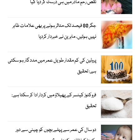
نقص رحمِ مادر میں ہی درست کر دیا گیا
جگر 80 فیصد تک متاثر ہونے پر بھی علامات ظاہر
نہیں ہوتیں، ماہرین نے خبردار کردیا
پروٹین کی کم مقدار طویل عمر میں مددگار ہو سکتی
ہے: تحقیق
فروکٹوز کینسر کے پھیلاؤ میں کردار ادا کر سکتا ہے:
تحقیق
دو سال کی عمر سے پہلے بچوں کو چینی سے دور