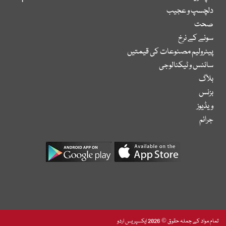
دلچسپ و عجیب
صحت
سونے کے نرخ
پیٹرولیم مصنوعات کی قیمتیں
سائنس و ٹیکنالوجی
بلاگ
بزنس
ویڈیوز
جرائم
تمام مواد کے جملہ حقوق © 2026 ایکسپریس اردو