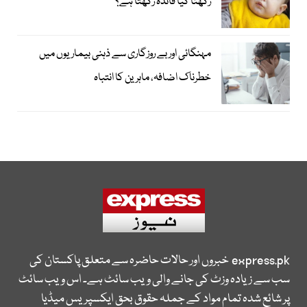
رکھنا کیا فائدہ رکھتا ہے؟
مہنگائی اور بے روزگاری سے ذہنی بیماریوں میں
خطرناک اضافہ، ماہرین کا انتباہ
express.pk
خبروں اور حالات حاضرہ سے متعلق پاکستان کی
سب سے زیادہ وزٹ کی جانے والی ویب سائٹ ہے۔ اس ویب سائٹ
پر شائع شدہ تمام مواد کے جملہ حقوق بحق ایکسپریس میڈیا