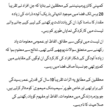
کمپنی کائزر پرمینینٹے کے محققین نے بتایا کہ جن افراد نے تقریباً
20 برس تک فضا میں موجود انتہائی باریک آلودہ ذرات کی زیادہ
مقدار کا سامنا کیا، ان کی یادداشت پرکھنے کے لیے کیے جانے والے
ٹیسٹ میں کارکردگی نمایاں طور پر کم رہی۔
ان ٹیسٹ میں لوگوں سے حقائق، الفاظ اور عمومی معلومات یاد
رکھنے سے متعلق سوالات پوچھے گئے تھے۔ نتائج سے معلوم ہوا کہ
زیادہ آلودگی کے شکار افراد کی کارکردگی ان لوگوں کے مقابلے میں
کمزور تھی جو نسبتاً صاف فضا میں رہے۔
محققین کے مطابق یہ اثرات تقریباً 10 سال کی قدرتی عمر رسیدگی
کے برابر تھے اور خاص طور پر ’سیمینٹک میموری‘ کو متاثر کرتے ہیں،
جو روزمرہ زندگی میں معلومات، الفاظ اور مفہوم کو یاد رکھنے کی
صلاحیت کا نام ہے۔