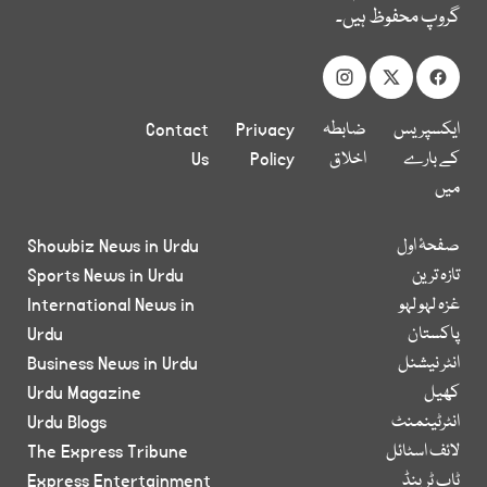
گروپ محفوظ ہیں۔
ایکسپریس
ضابطہ
Privacy
Contact
کے بارے
اخلاق
Policy
Us
میں
صفحۂ اول
Showbiz News in Urdu
تازہ ترین
Sports News in Urdu
غزہ لہو لہو
International News in
پاکستان
Urdu
انٹر نیشنل
Business News in Urdu
کھیل
Urdu Magazine
انٹرٹینمنٹ
Urdu Blogs
لائف اسٹائل
The Express Tribune
ٹاپ ٹرینڈ
Express Entertainment