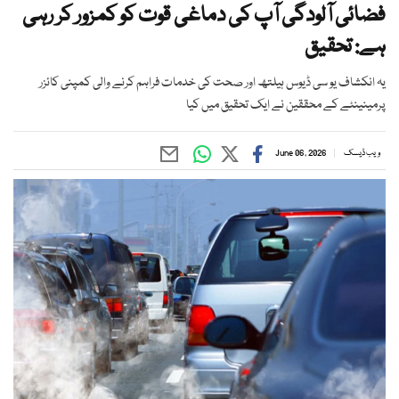
فضائی آلودگی آپ کی دماغی قوت کو کمزور کر رہی
ہے: تحقیق
یہ انکشاف یو سی ڈیوس ہیلتھ اور صحت کی خدمات فراہم کرنے والی کمپنی کائزر
پرمینینٹے کے محققین نے ایک تحقیق میں کیا
ویب ڈیسک
June 06, 2026