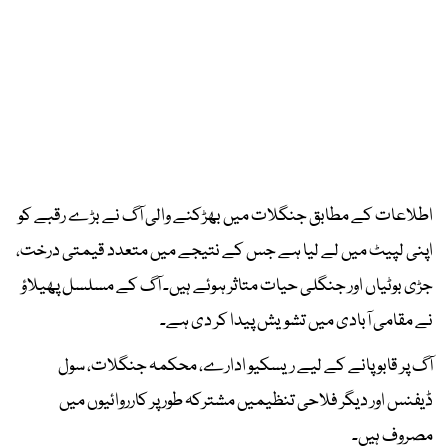
اطلاعات کے مطابق جنگلات میں بھڑکنے والی آگ نے بڑے رقبے کو
اپنی لپیٹ میں لے لیا ہے جس کے نتیجے میں متعدد قیمتی درخت،
جڑی بوٹیاں اور جنگلی حیات متاثر ہوئے ہیں۔ آگ کے مسلسل پھیلاؤ
نے مقامی آبادی میں تشویش پیدا کر دی ہے۔
آگ پر قابو پانے کے لیے ریسکیو ادارے، محکمہ جنگلات، سول
ڈیفنس اور دیگر فلاحی تنظیمیں مشترکہ طور پر کارروائیوں میں
مصروف ہیں۔