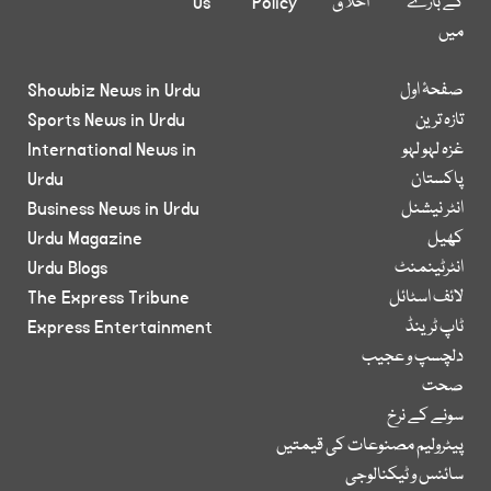
کے بارے
اخلاق
Policy
Us
میں
صفحۂ اول
Showbiz News in Urdu
تازہ ترین
Sports News in Urdu
غزہ لہو لہو
International News in
پاکستان
Urdu
انٹر نیشنل
Business News in Urdu
کھیل
Urdu Magazine
انٹرٹینمنٹ
Urdu Blogs
لائف اسٹائل
The Express Tribune
ٹاپ ٹرینڈ
Express Entertainment
دلچسپ و عجیب
صحت
سونے کے نرخ
پیٹرولیم مصنوعات کی قیمتیں
سائنس و ٹیکنالوجی