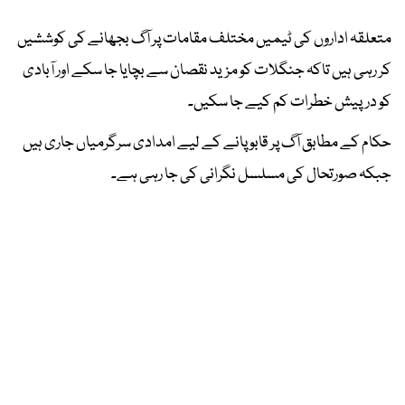
متعلقہ اداروں کی ٹیمیں مختلف مقامات پر آگ بجھانے کی کوششیں
کر رہی ہیں تاکہ جنگلات کو مزید نقصان سے بچایا جا سکے اور آبادی
کو درپیش خطرات کم کیے جا سکیں۔
حکام کے مطابق آگ پر قابو پانے کے لیے امدادی سرگرمیاں جاری ہیں
جبکہ صورتحال کی مسلسل نگرانی کی جا رہی ہے۔