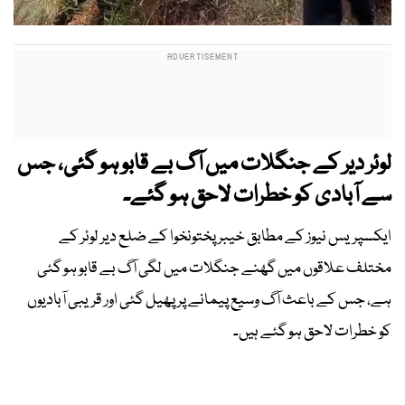
لوئر دیر کے جنگلات میں آگ بے قابو ہو گئی، جس
سے آبادی کو خطرات لاحق ہو گئے۔
ایکسپریس نیوز کے مطابق خیبر پختونخوا کے ضلع دیر لوئر کے
مختلف علاقوں میں گھنے جنگلات میں لگی آگ بے قابو ہو گئی
ہے، جس کے باعث آگ وسیع پیمانے پر پھیل گئی اور قریبی آبادیوں
کو خطرات لاحق ہو گئے ہیں۔