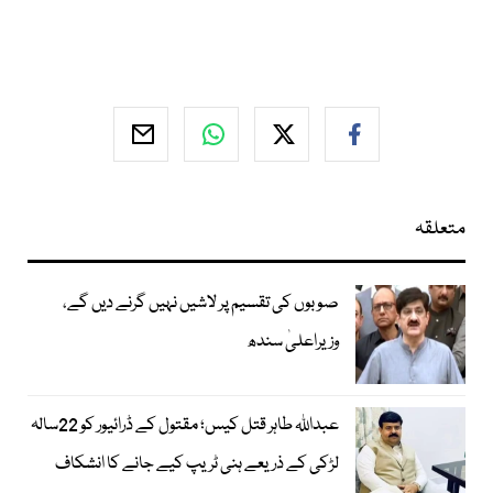
متعلقہ
صوبوں کی تقسیم پر لاشیں نہیں گرنے دیں گے،
وزیراعلیٰ سندھ
عبداللہ طاہر قتل کیس؛ مقتول کے ڈرائیور کو 22سالہ
لڑکی کے ذریعے ہنی ٹریپ کیے جانے کا انشکاف