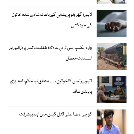
لاہور؛ گھریلو پریشانی کے باعث شادی شدہ خاتون
کی خودکشی
ہزارہ ایکسپریس ٹرین حادثہ؛ غفلت برتنے پر ڈرائیور اور
اسسٹنٹ معطل
لاہور پولیس کا خواتین سے متعلق نیا حکم نامہ، بڑی
پابندی عائد
کراچی: رضا علی قتل کیس میں اہم پیشرفت