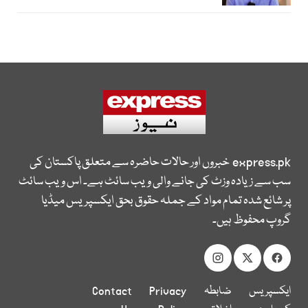
express.pk
خبروں اور حالات حاضرہ سے متعلق پاکستان کی
سب سے زیادہ وزٹ کی جانے والی ویب سائٹ ہے۔ اس ویب سائٹ
پر شائع شدہ تمام مواد کے جملہ حقوق بحق ایکسپریس میڈیا
گروپ محفوظ ہیں۔
ایکسپریس
ضابطہ
Privacy
Contact