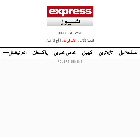
AUGUST 06, 2026
اشتہار لگائیں |
لائیو ٹی وی
| آج کا اخبار
صفحۂ اول
تازہ ترین
کھیل
خاص خبریں
پاکستان
انٹر نیشنل
ٹا