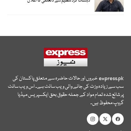
دہشت گرد تنظیم سے لاتعلقی کا اعلان
express.pk
خبروں اور حالات حاضرہ سے متعلق پاکستان کی
سب سے زیادہ وزٹ کی جانے والی ویب سائٹ ہے۔ اس ویب سائٹ
پر شائع شدہ تمام مواد کے جملہ حقوق بحق ایکسپریس میڈیا
گروپ محفوظ ہیں۔