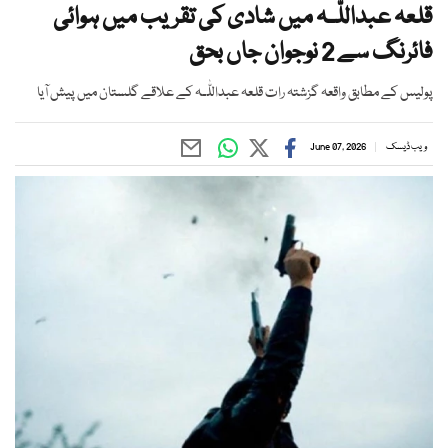
قلعہ عبداللّٰـہ میں شادی کی تقریب میں ہوائی
فائرنگ سے 2 نوجوان جاں بحق
پولیس کے مطابق واقعہ گزشتہ رات قلعہ عبداللّٰـہ کے علاقے گلستان میں پیش آیا
ویب ڈیسک
June 07, 2026