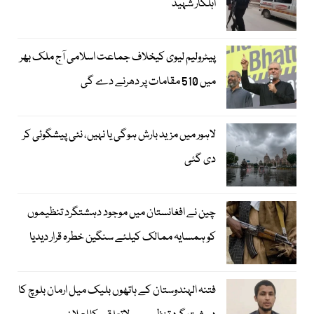
اہلکار شہید
پیٹرولیم لیوی کیخلاف جماعت اسلامی آج ملک بھر
میں 510 مقامات پر دھرنے دے گی
لاہور میں مزید بارش ہوگی یا نہیں، نئی پیشگوئی کر
دی گئی
چین نے افغانستان میں موجود دہشتگرد تنظیموں
کو ہمسایہ ممالک کیلئے سنگین خطرہ قرار دیدیا
فتنہ الہندوستان کے ہاتھوں بلیک میل ارمان بلوچ کا