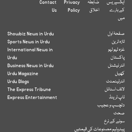
ایکسپریس
ضابطہ
Privacy
Contact
کے بارے
اخلاق
Policy
Us
میں
صفحۂ اول
Showbiz News in Urdu
تازہ ترین
Sports News in Urdu
غزہ لہو لہو
International News in
پاکستان
Urdu
انٹر نیشنل
Business News in Urdu
کھیل
Urdu Magazine
انٹرٹینمنٹ
Urdu Blogs
لائف اسٹائل
The Express Tribune
ٹاپ ٹرینڈ
Express Entertainment
دلچسپ و عجیب
صحت
سونے کے نرخ
پیٹرولیم مصنوعات کی قیمتیں