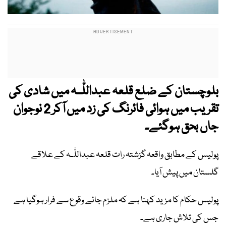
بلوچستان کے ضلع قلعہ عبداللّٰـہ میں شادی کی
تقریب میں ہوائی فائرنگ کی زد میں آکر 2 نوجوان
جاں بحق ہوگئے۔
پولیس کے مطابق واقعہ گزشتہ رات قلعہ عبداللّٰـہ کے علاقے
گلستان میں پیش آیا۔
پولیس حکام کا مزید کہنا ہے کہ ملزم جائے وقوع سے فرار ہوگیا ہے
جس کی تلاش جاری ہے۔