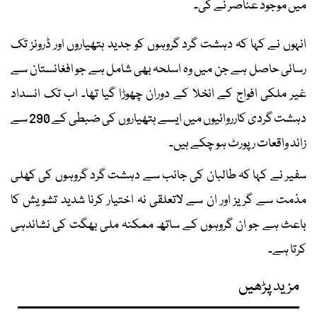
میں موجود عناصر نے کی۔
انہوں نے کہا کہ دہشت گرد گروہوں کو جدید ہتھیاروں اور ڈرونز تک
رسائی حاصل ہے جن میں وہ اسلحہ بھی شامل ہے جو افغانستان سے
غیر ملکی افواج کے انخلا کے دوران چھوڑا گیا تھا۔ اب تک انسداد
دہشت گردی کارروائیوں میں ایسے ہتھیاروں کی ضبطی کے 290 سے
زائد واقعات رپورٹ ہو چکے ہیں۔
سفیر نے کہا کہ طالبان کی جانب سے دہشت گرد گروہوں کی کھلی
مذمت سے گریز اور ان سے لاتعلقی نہ اختیار کرنا شدید تشویش کا
باعث ہے جو ان گروہوں کے ساتھ ممکنہ ملی بھگت کی نشاندہی
کرتا ہے۔
مزید پڑھیں