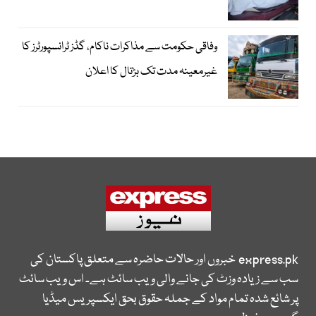
وفاقی حکومت سے مذاکرات ناکام، گڈز ٹرانسپورٹرز کا
غیرمعینہ مدت تک ہڑتال کا اعلان
express.pk
خبروں اور حالات حاضرہ سے متعلق پاکستان کی
سب سے زیادہ وزٹ کی جانے والی ویب سائٹ ہے۔ اس ویب سائٹ
پر شائع شدہ تمام مواد کے جملہ حقوق بحق ایکسپریس میڈیا