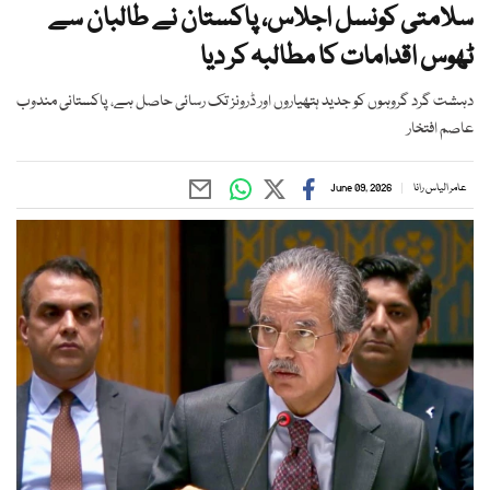
سلامتی کونسل اجلاس، پاکستان نے طالبان سے
ٹھوس اقدامات کا مطالبہ کر دیا
دہشت گرد گروہوں کو جدید ہتھیاروں اور ڈرونز تک رسائی حاصل ہے، پاکستانی مندوب
عاصم افتخار
عامر الیاس رانا
June 09, 2026