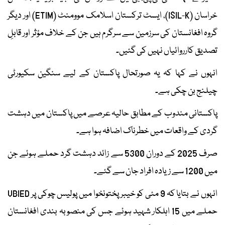
خراسان (ISIL-K)، ایسٹ ترکستان اسلامک موومنٹ (ETIM) اور دیگر
گروہ افغانستان کی سرزمین سے سرگرم ہیں جن کے خلاف مؤثر اور قابلِ
تصدیق کارروائیاں نہیں کی گئیں۔
انہوں نے کہا کہ یہ صورتحال پاکستان کے لیے سنگین سکیورٹی
چیلنج بن چکی ہے۔
پاکستانی مندوب کے مطابق حالیہ عرصے میں پاکستان میں دہشت
گردی کے واقعات میں خطرناک اضافہ ہوا ہے۔
صرف 2025 کے دوران 5300 سے زائد دہشت گرد حملے ہوئے جن
میں 1200 سے زیادہ افراد جان سے گئے۔
انہوں نے بتایا کہ 9 مئی کو خیبر پختونخوا میں پولیس چوکی پر VBIED
حملے میں 15 اہلکار شہید ہوئے جس کی منصوبہ بندی افغانستان