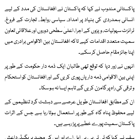
پاکستانی مندوب نے کہا کہ پاکستان نے افغانستان کی مدد کے لیے
انسانی ہمدردی کی بنیاد پر امداد، سیاسی روابط، تجارت کے فروغ،
ٹرانزٹ سہولیات، ویزوں کے اجرا، اعلیٰ سطحی دوروں اور علاقائی تعاون
سمیت متعدد اقدامات کیے تاکہ افغانستان بین الاقوامی برادری میں
اپنا جائز مقام حاصل کر سکے۔
انہوں نے زور دیا کہ توقع تھی طالبان ایک ذمہ دار حکومت کے طور پر
اپنی بین الاقوامی ذمہ داریاں پوری کریں گے اور افغانستان کو استحکام
و ترقی کی راہ پر گامزن کریں گے تاہم ایسا نہ ہو سکا۔
ان کے مطابق افغانستان طویل عرصے سے دہشت گرد تنظیموں کے
لیے محفوظ پناہ گاہ کے طور پر استعمال ہوتا رہا ہے جس کے اثرات
پاکستان سمیت پورے خطے پر پڑ رہے ہیں۔
سفیر نے کہا کہ ٹی ٹی پی، بی ایل اے اور اس کی مجید بریگیڈ، داعش