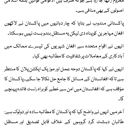
محروم رکھا جا رہا ہے جو نہ صرف بین الاقوامی قوانین بلکہ اسلامی
اصولوں کے بھی منافی ہے۔
پاکستانی مندوب نے بتایا کہ چار دہائیوں میں پاکستان نے لاکھوں
افغان مہاجرین کو پناہ دی لیکن یہ مستقل بندوبست نہیں ہو سکتا۔
انہوں نے اقوامِ متحدہ سے افغان شہریوں کی تیسرے ممالک میں
آبادکاری کے معاملات پر شفافیت کا مطالبہ بھی کیا۔
انہوں نے کہا کہ پاکستان دوحہ عمل اور موزیک ایکشن پلان کا منتظر
ہے تاکہ افغانستان کے مسائل کا جامع حل نکالا جا سکے۔ پاکستان کا
مؤقف ہے کہ افغانستان میں امن سے خطے کو براہ راست فائدہ پہنچے
گا۔
آخر میں انہوں نے واضح کیا کہ پاکستان کا مطالبہ سادہ اور دوٹوک ہے:
طالبان دہشت گرد گروہوں کے خلاف قابل تصدیق اور مستقل