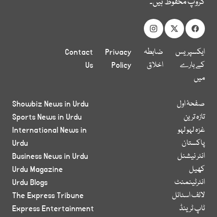
گروپ محفوظ ہیں۔
ایکسپریس
ضابطہ
Privacy
Contact
کے بارے
اخلاق
Policy
Us
میں
صفحۂ اول
Showbiz News in Urdu
تازہ ترین
Sports News in Urdu
غزہ لہو لہو
International News in
پاکستان
Urdu
انٹر نیشنل
Business News in Urdu
کھیل
Urdu Magazine
انٹرٹینمنٹ
Urdu Blogs
لائف اسٹائل
The Express Tribune
ٹاپ ٹرینڈ
Express Entertainment