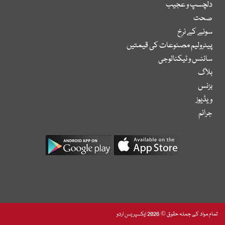
دلچسپ و عجیب
صحت
سونے کے نرخ
پیٹرولیم مصنوعات کی قیمتیں
سائنس و ٹیکنالوجی
بلاگ
بزنس
ویڈیوز
جرائم
تمام مواد کے جملہ حقوق © 2026 ایکسپریس اردو