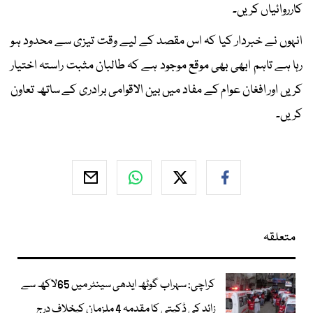
کارروائیاں کریں۔
انہوں نے خبردار کیا کہ اس مقصد کے لیے وقت تیزی سے محدود ہو
رہا ہے تاہم ابھی بھی موقع موجود ہے کہ طالبان مثبت راستہ اختیار
کریں اور افغان عوام کے مفاد میں بین الاقوامی برادری کے ساتھ تعاون
کریں۔
متعلقہ
کراچی: سہراب گوٹھ ایدھی سینٹر میں 65لاکھ سے
زائد کی ڈکیتی کا مقدمہ 4 ملزمان کیخلاف درج