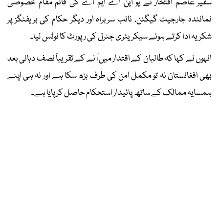
سفیر عاصم افتخار نے یو این اے ایم اے کی قائم مقام خصوصی
نمائندہ جارجیٹ گیگنن، نائب سربراہ اور دیگر حکام کی بریفنگز پر
شکریہ ادا کرتے ہوئے سیکریٹری جنرل کی رپورٹ کا نوٹس لیا۔
انہوں نے کہا کہ طالبان کے اقتدار میں آنے کے تقریباً نصف دہائی بعد
بھی افغانستان نہ تو مکمل امن کی طرف بڑھ سکا ہے اور نہ ہی اپنے
ہمسایہ ممالک کے ساتھ پائیدار استحکام حاصل کر پایا ہے۔