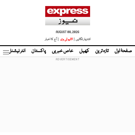
AUGUST 08, 2026
اشتہار لگائیں |
لائیو ٹی وی
| آج کا اخبار
صفحۂ اول
تازہ ترین
کھیل
خاص خبریں
پاکستان
انٹر نیشنل
ٹا