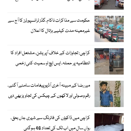
حکومت سے مذاکرات ناکام،گڈز ٹرانسپورٹرز کا آج سے
غیرمعینہ مدت کیلیے ہڑتال کا اعلان
کراچی: تجاوزات کے خلاف آپریشن، مشتعل افراد کا
انتظامیہ پر حملہ، ایس ایچ او سمیت کئی زخمی
میر رضا کے مبینہ آخری آڈیو پیغامات سامنے آگئے،
رقم وصولی اور لاکھوں کے چیکس کی تجاویز بھی دیں
کراچی میں ڈاکوؤں کی فائرنگ سے شہری جاں بحق،
رواں سال میں اب تک کی تعداد 46 ہوگئی