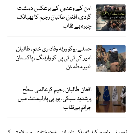
امن کے وعدوں کے برعکس دہشت
گردی، افغان طالبان رجیم کا بھیانک
چہرہ بے نقاب
حملے روکو ورنہ وفاداری ختم، طالبان
امیر کی ٹی ٹی پی کو وارننگ، پاکستان
غیر مطمئن
افغان طالبان رجیم کوعالمی سطح
پرشدید سبکی، یورپی پارلیمنٹ میں
جرائم بےنقاب
انہوں نے واضح کیا کہ پاکستان اپنی خودمختاری اور سلامتی کے