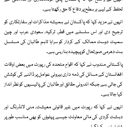
تحفظ کے لیے ہر سطح پر دفاع کا حق رکھتا ہے۔
انہوں نے مزید کہا کہ پاکستان نے ہمیشہ مذاکرات اور سفارتکاری کو
ترجیح دی اور اس سلسلے میں قطر، ترکیہ، سعودی عرب اور چین
سمیت دوست ممالک کے کردار کو سراہا تاہم طالبان کی مسلسل
ہٹ دھرمی صورتحال کو پیچیدہ بنا رہی ہے۔
پاکستانی مندوب نے کہا کہ اقوامِ متحدہ کی رپورٹ میں بعض اوقات
افغانستان کے مسائل کی ذمہ داری بیرونی عوامل پر ڈالنے کی کوشش
کی جاتی ہے جبکہ اندرونی حقائق اور طالبان کی پالیسیوں کو نظر انداز
کیا جاتا ہے۔
انہوں نے کہا کہ رپورٹ میں غیر قانونی معیشت، منی لانڈرنگ اور
دہشت گردی کی مالی معاونت جیسے پہلوؤں کو بھی مناسب طور پر