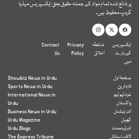
پر شائع شدہ تمام مواد کے جملہ حقوق بحق ایکسپریس میڈیا
گروپ محفوظ ہیں۔
ایکسپریس
ضابطہ
Privacy
Contact
کے بارے
اخلاق
Policy
Us
میں
صفحۂ اول
Showbiz News in Urdu
تازہ ترین
Sports News in Urdu
غزہ لہو لہو
International News in
پاکستان
Urdu
انٹر نیشنل
Business News in Urdu
کھیل
Urdu Magazine
انٹرٹینمنٹ
Urdu Blogs
لائف اسٹائل
The Express Tribune