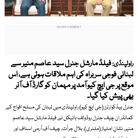
فیلڈ مارشل جنرل سید عاصم منیر سے
راولپنڈی:
لبنانی فوجی سربراہ کی اہم ملاقات ہوئی ہے، اس
موقع پر جی ایچ کیو آمد پر مہمان کو گارڈ آف آنر
بھی پیش کیا گیا۔
جنرل ہیڈکوارٹرز (جی ایچ کیو) راولپنڈی میں لبنان کی مسلح افواج کے
کمانڈر ان چیف جنرل روڈولف ہائیکل نے فیلڈ مارشل سید عاصم
منیر، نشانِ امتیاز (ملٹری)، ہلالِ جرأت، چیف آف آرمی اسٹاف اور