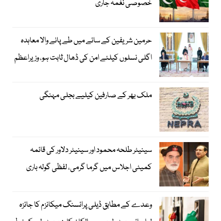
خصوصی نغمہ جاری
حرمین شریفین کے سائے میں طے پانے والا معاہدہ
اگلی نسلوں کیلئے امن کی ڈھال ثابت ہو، وزیراعظم
ملک بھر کے صارفین کیلیے بجلی مہنگی
سینیٹر طلحہ محمود اور سینیٹر دلاور کی قائمہ
کمیٹی اجلاس میں گرما گرمی، لفظی گولہ باری
وعدے کے مطابق ڈیلی پرائسنگ میکانزم کا جائزہ