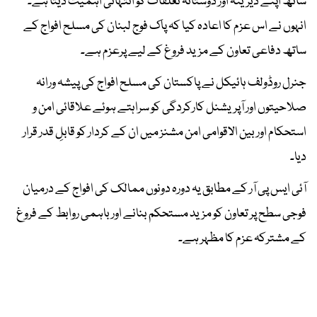
ساتھ اپنے دیرینہ اور دوستانہ تعلقات کو انتہائی اہمیت دیتا ہے۔
انہوں نے اس عزم کا اعادہ کیا کہ پاک فوج لبنان کی مسلح افواج کے
ساتھ دفاعی تعاون کے مزید فروغ کے لیے پرعزم ہے۔
جنرل روڈولف ہائیکل نے پاکستان کی مسلح افواج کی پیشہ ورانہ
صلاحیتوں اور آپریشنل کارکردگی کو سراہتے ہوئے علاقائی امن و
استحکام اور بین الاقوامی امن مشنز میں ان کے کردار کو قابلِ قدر قرار
دیا۔
آئی ایس پی آر کے مطابق یہ دورہ دونوں ممالک کی افواج کے درمیان
فوجی سطح پر تعاون کو مزید مستحکم بنانے اور باہمی روابط کے فروغ
کے مشترکہ عزم کا مظہر ہے۔