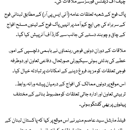
چیف آف ڈیفنس فورسز سے ملاقات کی۔
پاک فوج کے شعبہ تعلقات عامہ (آئی ایس پی آر) کے مطابق لبنانی فوج
کے سربراہ کی جی ایچ کیو آمد پر انہیں پاک فوج کے تینوں مسلح افواج
کے چاق و چوبند دستے کی جانب سے گارڈ آف آنر پیش کیا گیا۔
ملاقات کے دوران دونوں فوجی رہنماؤں نے باہمی دلچسپی کے امور،
خطے کی بدلتی ہوئی سیکیورٹی صورتحال، دفاعی تعاون اور دوطرفہ
فوجی تعلقات کو مزید فروغ دینے کے امکانات پر تبادلہ خیال کیا۔
اس موقع پر دونوں ممالک کی افواج کے درمیان پیشہ ورانہ روابط،
تربیتی تعاون اور ادارہ جاتی تعلقات کو مضبوط بنانے کے مختلف
پہلوؤں پر بھی گفتگو ہوئی۔
فیلڈ مارشل سید عاصم منیر نے اس موقع پر کہا کہ پاکستان لبنان کے