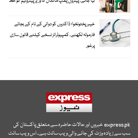
لیا جائے، پیٹرول پمپ مالکان کا وزیرپیٹرولیم کو خط
خیبرپختونخوا؛ ڈاکٹروں کو دوائی کے نام کے بجائے
فارمولہ لکھنے، کمپیوٹرائز نسخے کیلئے قانون سازی
پرغور
express.pk
خبروں اور حالات حاضرہ سے متعلق پاکستان کی
سب سے زیادہ وزٹ کی جانے والی ویب سائٹ ہے۔ اس ویب سائٹ