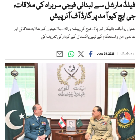
فیلڈ مارشل سے لبنانی فوجی سربراہ کی ملاقات،
جی ایچ کیو آمد پر گارڈ آف آنر پیش
جنرل روڈولف ہائیکل نے پاک فوج کی پیشہ ورانہ صلاحیتوں کے علاوہ علاقائی اور
عالمی امن و استحکام کے لیے پاکستان کے کردار کی تعریف کی
ویب ڈیسک
June 09, 2026