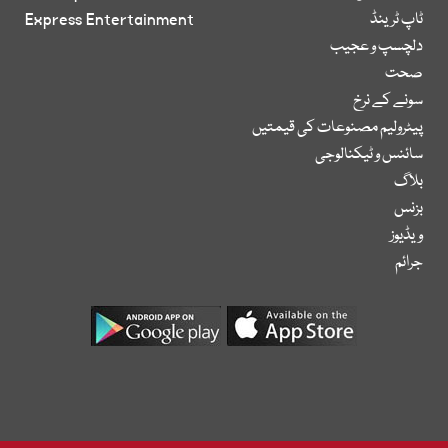
ٹاپ ٹرینڈ
Express Entertainment
دلچسپ و عجیب
صحت
سونے کے نرخ
پیٹرولیم مصنوعات کی قیمتیں
سائنس و ٹیکنالوجی
بلاگ
بزنس
ویڈیوز
جرائم