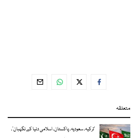
متعلقہ
‘ترکیہ، سعودیہ، پاکستان، اسلامی دنیا کے نگہبان’،