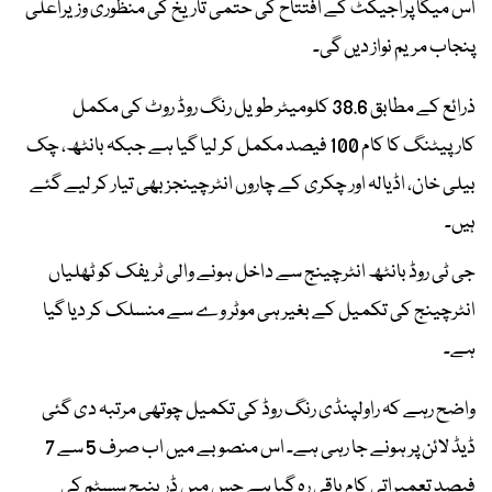
اس میگا پراجیکٹ کے افتتاح کی حتمی تاریخ کی منظوری وزیراعلیٰ
پنجاب مریم نواز دیں گی۔
ذرائع کے مطابق 38.6 کلومیٹر طویل رنگ روڈ روٹ کی مکمل
کارپیٹنگ کا کام 100 فیصد مکمل کر لیا گیا ہے جبکہ بانٹھ، چک
بیلی خان، اڈیالہ اور چکری کے چاروں انٹرچینجز بھی تیار کر لیے گئے
ہیں۔
جی ٹی روڈ بانٹھ انٹرچینج سے داخل ہونے والی ٹریفک کو ٹھلیاں
انٹرچینج کی تکمیل کے بغیر ہی موٹر وے سے منسلک کر دیا گیا
ہے۔
واضح رہے کہ راولپنڈی رنگ روڈ کی تکمیل چوتھی مرتبہ دی گئی
ڈیڈ لائن پر ہونے جا رہی ہے۔ اس منصوبے میں اب صرف 5 سے 7
فیصد تعمیراتی کام باقی رہ گیا ہے جس میں ڈرینیج سسٹم کی