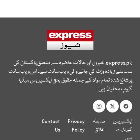
express.pk
خبروں اور حالات حاضرہ سے متعلق پاکستان کی
سب سے زیادہ وزٹ کی جانے والی ویب سائٹ ہے۔ اس ویب سائٹ
پر شائع شدہ تمام مواد کے جملہ حقوق بحق ایکسپریس میڈیا
گروپ محفوظ ہیں۔
ایکسپریس
ضابطہ
Privacy
Contact
کے بارے
اخلاق
Policy
Us
میں