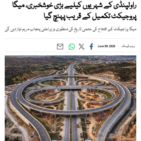
راولپنڈی کے شہریوں کیلیے بڑی خوشخبری، میگا
پروجیکٹ تکمیل کے قریب پہنچ گیا
میگا پراجیکٹ کے افتتاح کی حتمی تاریخ کی منظوری وزیراعلیٰ پنجاب مریم نواز دیں گی
ویب ڈیسک
June 09, 2026