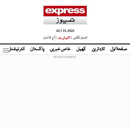
JULY 24, 2026
اشتہار لگائیں |
لائیو ٹی وی
| آج کا اخبار
صفحۂ اول
تازہ ترین
کھیل
خاص خبریں
پاکستان
انٹر نیشنل
ٹا