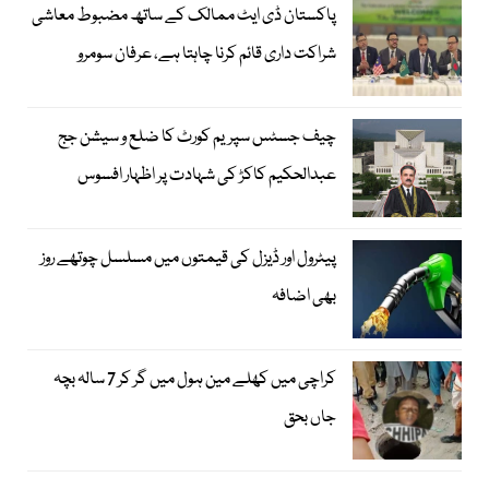
پاکستان ڈی ایٹ ممالک کے ساتھ مضبوط معاشی
شراکت داری قائم کرنا چاہتا ہے، عرفان سومرو
چیف جسٹس سپریم کورٹ کا ضلع و سیشن جج
عبدالحکیم کاکڑ کی شہادت پر اظہار افسوس
پیٹرول اور ڈیزل کی قیمتوں میں مسلسل چوتھے روز
بھی اضافہ
کراچی میں کھلے مین ہول میں گر کر 7 سالہ بچہ
جاں بحق