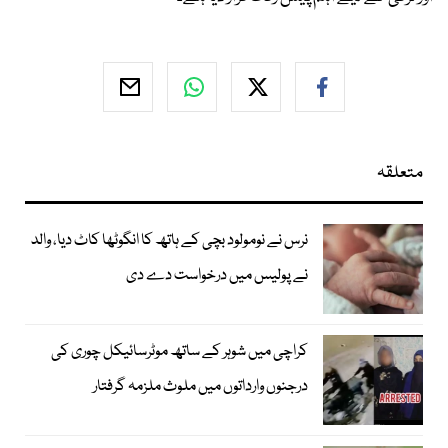
متعلقہ
نرس نے نومولود بچی کے ہاتھ کا انگوٹھا کاٹ دیا، والد
نے پولیس میں درخواست دے دی
کراچی میں شوہر کے ساتھ موٹرسائیکل چوری کی
درجنوں وارداتوں میں ملوث ملزمہ گرفتار