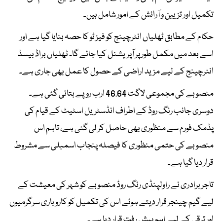
تکمیل اور تزیین و آرائش کے امور شامل ہیں۔
حکام کے مطابق ٹھلیاں انٹرچینج کو فیز ٹو کا حصہ بنایا گیا ہے اور
اسے بعد میں مکمل طور پر آپریشنل کیا جائے گا۔ ٹھلیاں براڈ بیسڈ
انٹرچینج کے لیے مزید اراضی کے حصول کا عمل بھی جاری ہے۔
منصوبے کی مجموعی لاگت 46.64 ارب روپے بتائی گئی ہے۔
دوسری جانب رنگ روڈ کے اطراف انڈسٹریل اسٹیٹ کے قیام کی
پڈمک فورم سے منظوری بھی حاصل کر لی گئی ہے، تاہم اس
منصوبے کی حتمی منظوری کا فیصلہ پنجاب اسمبلی سے مشروط
قرار دیا گیا ہے۔
تاجر برادری نے راولپنڈی رنگ روڈ منصوبے کو شہر کی معیشت کے
لیے گیم چینجر قرار دیتے ہوئے اس کی تکمیل کو کاروباری سرگرمیوں
اور ترقی کے لیے اہم پیش رفت قرار دیا ہے۔