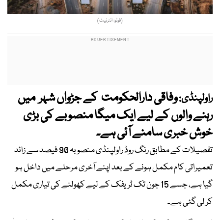
(فوٹو: انٹرنیٹ)
وفاقی دارالحکومت کے جڑواں شہر میں
راولپنڈی:
رہنے والوں کے لیے ایک میگا منصوبے کی بڑی
خوش خبری سامنے آئی ہے۔
تفصیلات کے مطابق رنگ روڈ راولپنڈی منصوبہ 90 فیصد سے زائد
تعمیراتی کام مکمل ہونے کے بعد اپنے آخری مرحلے میں داخل ہو
گیا ہے، جسے 15 جون تک ٹریفک کے لیے کھولنے کی تیاری مکمل
کر لی گئی ہے۔