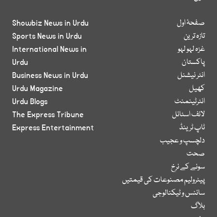
صفحۂ اول
Showbiz News in Urdu
تازہ ترین
Sports News in Urdu
غزہ لہو لہو
International News in
پاکستان
Urdu
انٹر نیشنل
Business News in Urdu
کھیل
Urdu Magazine
انٹرٹینمنٹ
Urdu Blogs
لائف اسٹائل
The Express Tribune
ٹاپ ٹرینڈ
Express Entertainment
دلچسپ و عجیب
صحت
سونے کے نرخ
پیٹرولیم مصنوعات کی قیمتیں
سائنس و ٹیکنالوجی
بلاگ