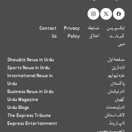
ایکسپریس
ضابطہ
Privacy
Contact
کے بارے
اخلاق
Policy
Us
میں
صفحۂ اول
Showbiz News in Urdu
تازہ ترین
Sports News in Urdu
غزہ لہو لہو
International News in
پاکستان
Urdu
انٹر نیشنل
Business News in Urdu
کھیل
Urdu Magazine
انٹرٹینمنٹ
Urdu Blogs
لائف اسٹائل
The Express Tribune
ٹاپ ٹرینڈ
Express Entertainment
دلچسپ و عجیب