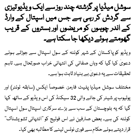
سوشل میڈیا پر گزشتہ چند روز سے ایک ویڈیو تیزی
سے گردش کر رہی ہے جس میں اسپتال کے وارڈ
کے اندر چوہوں کو مریضوں اور بستروں کے قریب
گھومتے ہوئے دیکھا جا سکتا ہے۔
ویڈیو کو پاکستان کے شہر کوئٹہ کے سول اسپتال سے جوڑتے ہوئے
دعویٰ کیا گیا کہ وہاں صفائی کی انتہائی خراب صورتحال ہے، تاہم
تحقیقات سے یہ دعویٰ بے بنیاد ثابت ہوا ہے۔
مختلف سوشل میڈیا پلیٹ فارمز، خصوصاً ایکس (سابقہ ٹوئٹر) اور
یوٹیوب پر شیئر کی جانے والی 32 سیکنڈ کی اس ویڈیو کے ساتھ کہا
گیا کہ یہ بلوچستان کے سب سے بڑے سرکاری اسپتال سول اسپتال
کوئٹہ کی ہے۔ بعض صارفین نے اس فوٹیج کو ’’انتہائی تشویشناک‘‘
قرار دیتے ہوئے حکام سے فوری نوٹس لینے کا مطالبہ بھی کیا۔