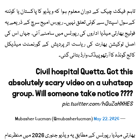
تاہم فیکٹ چیک کے دوران معلوم ہوا کہ ویڈیو کا پاکستان یا کوئٹہ
کے سول اسپتال سے کوئی تعلق نہیں۔ ریورس امیج سرچ کے ذریعے یہ
فوٹیج بھارتی میڈیا اداروں کی رپورٹس میں سامنے آئی، جہاں اس کی
اصل لوکیشن بھارت کی ریاست اتر پردیش کے گورنمنٹ میڈیکل
کالج گونڈہ کا آرتھوپیڈک وارڈ بتائی گئی۔
Civil hospital Quetta. Got this
absolutely scary video on a whatsap
group. Will someone take notice ????
pic.twitter.com/hQuZaHXHES
May 22, 2026
— Mubasher Lucman (@mubasherlucman)
بھارتی میڈیا رپورٹس کے مطابق یہ ویڈیو جنوری 2026 میں منظرعام