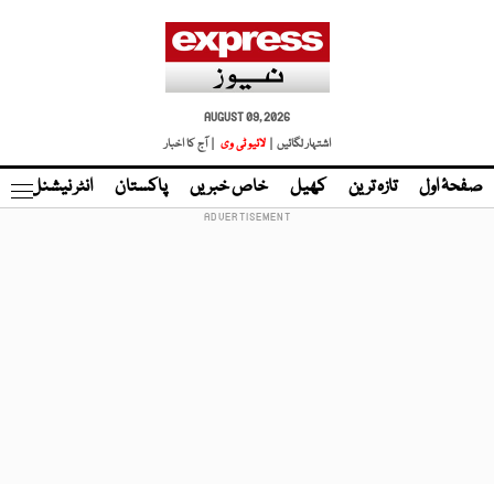
AUGUST 09, 2026
اشتہار لگائیں |
لائیو ٹی وی
| آج کا اخبار
صفحۂ اول
تازہ ترین
کھیل
خاص خبریں
پاکستان
انٹر نیشنل
ٹا