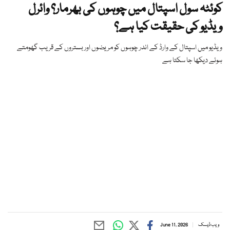
کوئٹہ سول اسپتال میں چوہوں کی بھرمار؟ وائرل
ویڈیو کی حقیقت کیا ہے؟
ویڈیو میں اسپتال کے وارڈ کے اندر چوہوں کو مریضوں اور بستروں کے قریب گھومتے
ہوئے دیکھا جا سکتا ہے
ویب ڈیسک
June 11, 2026