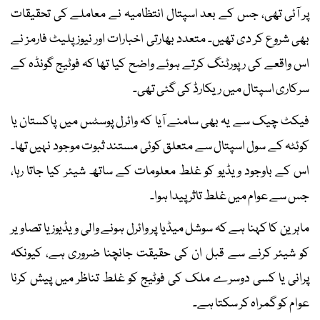
پر آئی تھی، جس کے بعد اسپتال انتظامیہ نے معاملے کی تحقیقات
بھی شروع کر دی تھیں۔ متعدد بھارتی اخبارات اور نیوز پلیٹ فارمز نے
اس واقعے کی رپورٹنگ کرتے ہوئے واضح کیا تھا کہ فوٹیج گونڈہ کے
سرکاری اسپتال میں ریکارڈ کی گئی تھی۔
فیکٹ چیک سے یہ بھی سامنے آیا کہ وائرل پوسٹس میں پاکستان یا
کوئٹہ کے سول اسپتال سے متعلق کوئی مستند ثبوت موجود نہیں تھا۔
اس کے باوجود ویڈیو کو غلط معلومات کے ساتھ شیئر کیا جاتا رہا،
جس سے عوام میں غلط تاثر پیدا ہوا۔
ماہرین کا کہنا ہے کہ سوشل میڈیا پر وائرل ہونے والی ویڈیوز یا تصاویر
کو شیئر کرنے سے قبل ان کی حقیقت جانچنا ضروری ہے، کیونکہ
پرانی یا کسی دوسرے ملک کی فوٹیج کو غلط تناظر میں پیش کرنا
عوام کو گمراہ کر سکتا ہے۔