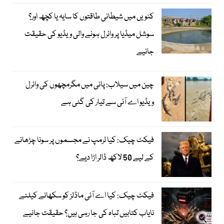
کنویں میں شیطانی طاقتوں کا سایہ یا کچھ اور؟
سوشل میڈیا پر وائرل ہونے والی ویڈیو کی حقیقت
جانیے
چین میں سیلاب: پانی میں مگرمچھوں کی وائرل
ویڈیو اے آئی سے تیار کی گئی ہے
فیکٹ چیک: کیا ٹرمپ نے مجسموں پر سونا چڑھانے
کے لیے 50 لاکھ ڈالر اڑا دیے؟
فیکٹ چیک: کیا اے آئی ماڈلز کو سکھانے کیلئے
نایاب کتابیں تباہ کی جا رہی ہیں؟ حقیقت جانیے