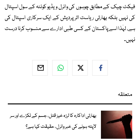
فیکٹ چیک کے مطابق چوہوں کی وائرل ویڈیو کوئٹہ کے سول اسپتال
کی نہیں بلکہ بھارتی ریاست اتر پردیش کے ایک سرکاری اسپتال کی
ہے، لہٰذا اسے پاکستان کے کسی طبی ادارے سے منسوب کرنا درست
نہیں۔
متعلقہ
بھارتی اداکارہ کا لرزہ خیز قتل، جسم کے ٹکڑے اور سر
لاپتہ ہونے کی خبر وائرل، حقیقت کیا ہے؟