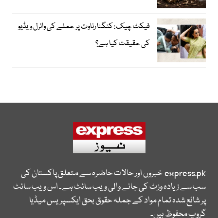
فیکٹ چیک: کنگنا رناوت پر حملے کی وائرل ویڈیو
کی حقیقت کیا ہے؟
express.pk
خبروں اور حالات حاضرہ سے متعلق پاکستان کی
سب سے زیادہ وزٹ کی جانے والی ویب سائٹ ہے۔ اس ویب سائٹ
پر شائع شدہ تمام مواد کے جملہ حقوق بحق ایکسپریس میڈیا
گروپ محفوظ ہیں۔