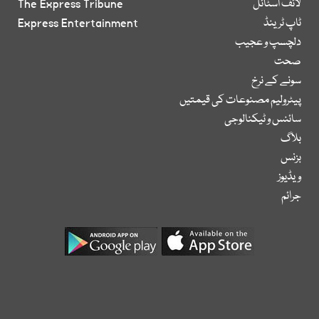
لائف اسٹائل
The Express Tribune
ٹاپ ٹرینڈ
Express Entertainment
دلچسپ و عجیب
صحت
سونے کے نرخ
پیٹرولیم مصنوعات کی قیمتیں
سائنس و ٹیکنالوجی
بلاگ
بزنس
ویڈیوز
جرائم