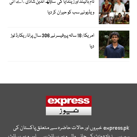
ٹام ہالینڈ اور زینڈایا کی ’ساؤتھ انڈین شادی‘، اے آئی
ویڈیو نے سب کو حیران کر دیا
امریکا: 18 سالہ پروفیسر نے 306 سال پرانا ریکارڈ توڑ
دیا
express.pk
خبروں اور حالات حاضرہ سے متعلق پاکستان کی
سب سے زیادہ وزٹ کی جانے والی ویب سائٹ ہے۔ اس ویب سائٹ