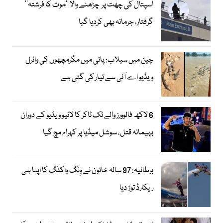
اسپتال کی چھت پر چڑھنے والا ’’موت کا فرشتہ‘‘
گرفتار، جرمانہ بھی کردیا گیا
چین میں سیلاب: پانی میں مگرمچھوں کی وائرل
ویڈیو اے آئی سے تیار کی گئی ہے
6 لاکھ فالوورز والے ٹک ٹاکر کا لائیو ویڈیو کے دوران
بہیمانہ قتل، سوشل میڈیا پر کہرام مچ گیا
برطانیہ: 97 سالہ خاتون نے وِنگ واکنگ کا اپنا ہی
ریکارڈ توڑ دیا