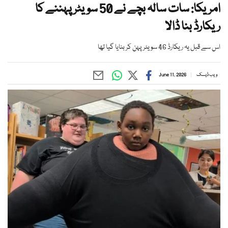
امریکا: سات سالہ بچے نے 50 سویٹر پہننے کا
ریکارڈ بنا ڈالا
اس سے قبل یہ ریکارڈ 46 سویٹر پہن کر بنایا گیا تھا
ویب ڈیسک
June 11, 2026