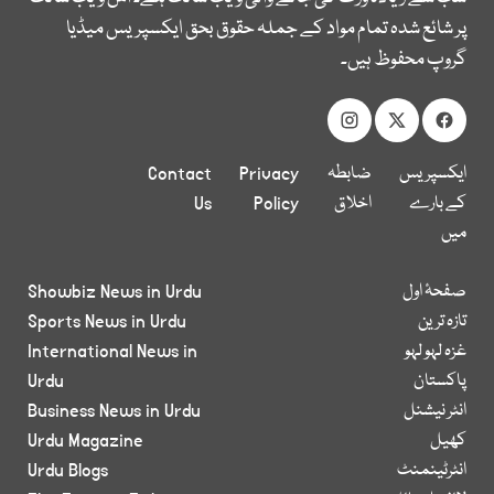
پر شائع شدہ تمام مواد کے جملہ حقوق بحق ایکسپریس میڈیا
گروپ محفوظ ہیں۔
ایکسپریس
ضابطہ
Privacy
Contact
کے بارے
اخلاق
Policy
Us
میں
صفحۂ اول
Showbiz News in Urdu
تازہ ترین
Sports News in Urdu
غزہ لہو لہو
International News in
پاکستان
Urdu
انٹر نیشنل
Business News in Urdu
کھیل
Urdu Magazine
انٹرٹینمنٹ
Urdu Blogs