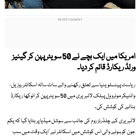
امریکا میں ایک بچے نے 50 سویٹر پہن کر گینیز
ورلڈ ریکارڈ قائم کر دیا۔
ریاست پینسلوینیا سے تعلق رکھنے والے سات سالہ اسکائلر روزیل-
وائٹیکر مونرو وِل پبلک لائبریری میں 50 سویٹر پہن کر انوکھا ریکارڈ
بنانے کی کوشش کی۔
لائبریری کے چلڈرنز روم کی جانب سے سوشل میڈیا پر بتایا گیا کہ یکم
جون کو ہونے والی اس کوشش میں اسکائلر نے ’ایک وقت میں سب