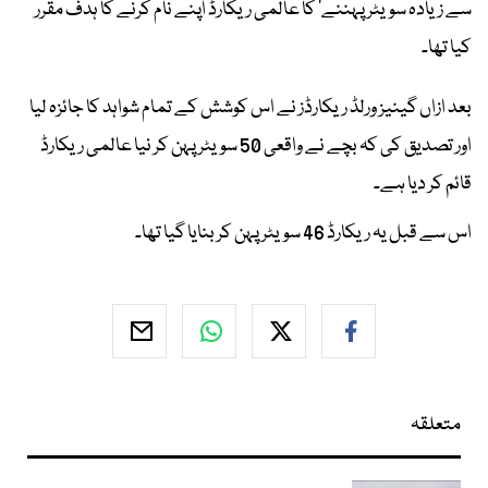
سے زیادہ سویٹر پہننے‘ کا عالمی ریکارڈ اپنے نام کرنے کا ہدف مقرر
کیا تھا۔
بعد ازاں گینیز ورلڈ ریکارڈز نے اس کوشش کے تمام شواہد کا جائزہ لیا
اور تصدیق کی کہ بچے نے واقعی 50 سویٹر پہن کر نیا عالمی ریکارڈ
قائم کر دیا ہے۔
اس سے قبل یہ ریکارڈ 46 سویٹر پہن کر بنایا گیا تھا۔
متعلقہ