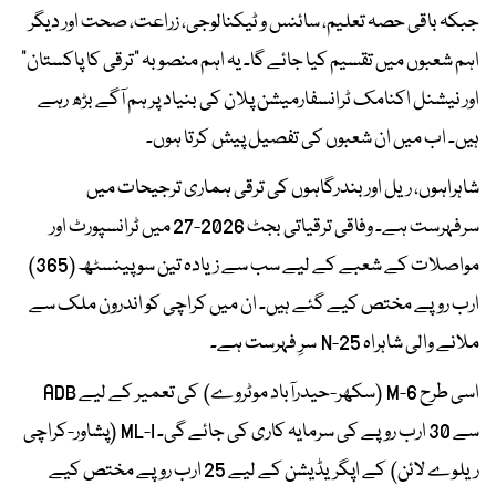
جبکہ باقی حصہ تعلیم، سائنس و ٹیکنالوجی، زراعت، صحت اور دیگر
اہم شعبوں میں تقسیم کیا جائے گا۔ یہ اہم منصوبہ ”ترقی کا پاکستان“
اور نیشنل اکنامک ٹرانسفارمیشن پلان کی بنیاد پر ہم آگے بڑھ رہے
ہیں۔ اب میں ان شعبوں کی تفصیل پیش کرتا ہوں۔
شاہراہوں، ریل اور بندرگاہوں کی ترقی ہماری ترجیحات میں
سرفہرست ہے۔ وفاقی ترقیاتی بجٹ 2026-27 میں ٹرانسپورٹ اور
مواصلات کے شعبے کے لیے سب سے زیادہ تین سو پینسٹھ (365)
ارب روپے مختص کیے گئے ہیں۔ ان میں کراچی کو اندرون ملک سے
ملانے والی شاہراہ N-25 سرِ فہرست ہے۔
اسی طرح M-6 (سکھر-حیدرآباد موٹروے) کی تعمیر کے لیے ADB
سے 30 ارب روپے کی سرمایہ کاری کی جائے گی۔ ML-I (پشاور-کراچی
ریلوے لائن) کے اپگریڈیشن کے لیے 25 ارب روپے مختص کیے