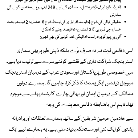
پیٹرولیم شعبے کے لیے سبسڈی آئندہ مالی سال میں ختم کرنے کی تجویز
انٹر ڈسکوز ٹیرف ڈیفرینشل سبسڈی کے لیے 248 ارب روپے مختص کرنے کی
سفارش
حقیقی ترقی کی شرح 4 فیصد افراط زر کی اوسط شرح 8 اعشاریہ 2 فیصد، بجٹ
خسارہ جی ڈی پی کا 3 اعشاریہ 6 فیصد رہنے کا امکان
آئی پی پیز کو براہ راست ادائیگی ختم کرنے کی بھی تجویز
اسی دفاعی قوت نے نہ صرف برّے بلکہ ذہنی طور پر بھی ہماری
اسٹریٹجک شراکت داری کے نقشے کو نئے سرے سے ترتیب دیا ہے۔
میں خصوصی طور پر پاکستان اور سعودی عرب کے درمیان اسٹریٹجک
میوچل ڈیفنس ایگریمنٹ کا ذکر کرنا چاہوں گا۔ ہمارے دونوں
ممالک کے درمیان ایمان اور بھائی چارے کا رشتہ پہلے سے موجود
تھا۔ تاہم اس باضابطہ دفاعی معاہدے کی وجہ
سے خادمین حرمین شریفین کے ساتھ ہمارے تعلقات اور برادرانہ
رشتوں کو ایک نئی اور مستحکم بنیاد ملی ہے۔ یہ ہمارے لیے ایک