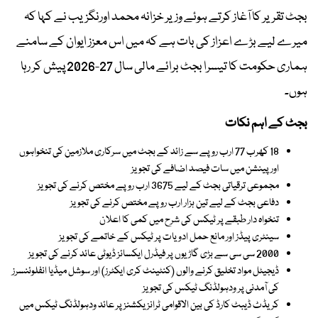
بجٹ تقریر کا آغاز کرتے ہوئے وزیر خزانہ محمد اورنگزیب نے کہا کہ
میرے لیے بڑے اعزاز کی بات ہے کہ میں اس معزز ایوان کے سامنے
ہماری حکومت کا تیسرا بجٹ برائے مالی سال 27-2026 پیش کر رہا
ہوں۔
بجٹ کے اہم نکات
18 کھرب 77 ارب روپے سے زائد کے بجٹ میں سرکاری ملازمین کی تنخواہوں
اور پینشن میں سات فیصد اضافے کی تجویز
مجموعی ترقیاتی بجٹ کے لیے 3675 ارب روپے مختص کرنے کی تجویز
دفاعی بجٹ کے لیے تین ہزار ارب روپے مختص کرنے کی تجویز
تنخواہ دار طبقے پر ٹیکس کی شرح میں کمی کا اعلان
سینٹری پیڈز اور مانع حمل ادویات پر ٹیکس کے خاتمے کی تجویز
2000 سی سی سے بڑی گاڑیوں پر فیڈرل ایکسائز ڈیوٹی عائد کرنے کی تجویز
ڈیجیٹل مواد تخلیق کرنے والوں (کنٹینٹ کری ایکٹرز) اور سوشل میڈیا انفلوئنسرز
کی آمدنی پر ودہولڈنگ ٹیکس کی تجویز
کریڈٹ ڈیبٹ کارڈ کی بین الاقوامی ٹرانزیکشنز پر عائد ودہولڈنگ ٹیکس میں