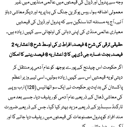
وجہ سے پٹرول اور ڈیزل کی قیمتوں میں عالمی منڈیوں میں غیر
معمولی اضافہ ہوا۔ روس یوکرین جنگ کی بنا پر یہ اور دیگر معاشی دباؤ
آئے۔ آج یہ مسئلہ اتنا سنگین ہے کہ پٹرول اور ڈیزل کی قیمتیں
معیاری عالمی منڈی کی اپنی دہائی کی اونچائی سے کہیں زیادہ ہیں۔
حقیقی ترقی کی شرح 4 فیصد، افراط زر کی اوسط شرح 8 اعشاریہ 2
فیصد، بجٹ خسارہ جی ڈی پی کا 3 اعشاریہ 6 فیصد رہنے کا امکان
اگر حکومت اس چیلنج کے پورے بوجھ کو عام آدمی پر منتقل کر
دیتی تو یہ قیمتیں اس سے کہیں زیادہ ہوتیں۔ اسی لیے وزیر اعظم
پاکستان کی ہدایت پر حکومت نے ایک سو اٹھائیس (128) ارب روپے
کی معاشی ڈھال کے ذریعے عام آدمی کو ریلیف دیا۔ جسے بعد میں
ٹارگٹڈ سبسڈیز کے ذریعے مزید بہتر کیا گیا۔ جس کے ذریعے ضرورت
مند افراد کو پٹرول مصنوعات کی قیمتوں میں ریلیف دیا جائے گا اور