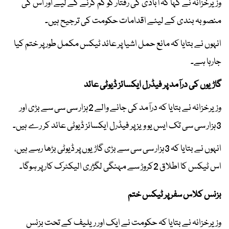
وزیرخزانہ نے کہا کہ آبادی کی رفتار کو کم کرنے کے لیے اور اس کی
منصوبہ بندی کے لیئے اقدامات حکومت کی ترجیح ہیں۔
انہوں نے بتایا کہ مانع حمل اشیا پر عائد ٹیکس مکمل طور پر ختم کیا
جارہا ہے۔
گاڑیوں کی درآمد پر فیڈرل ایکسائز ڈیوٹی عائد
وزیرخزانہ نے بتایا کہ درآمد کی جانے والے 2ہزار سی سی سے بڑی اور
3ہزار سی سی تک ایس یو ویز پر فیڈرل ایکسائز ڈیوٹی عائد کر رے ہیں۔
انہوں نے بتایا کہ 3ہزار سی سی سے بڑی گاڑیوں پر ڈیوٹی بڑھا رہے ہیں،
اس ٹیکس کا اطلاق 2کروڑ سے مہنگی لگژری الیکٹرک کار پر ہوگا۔
بزنس کلاس سفر پر ٹیکس ختم
وزیرخزانہ نے بتایا کہ حکومت نے ایک اور ریلیف کے تحت بزنس