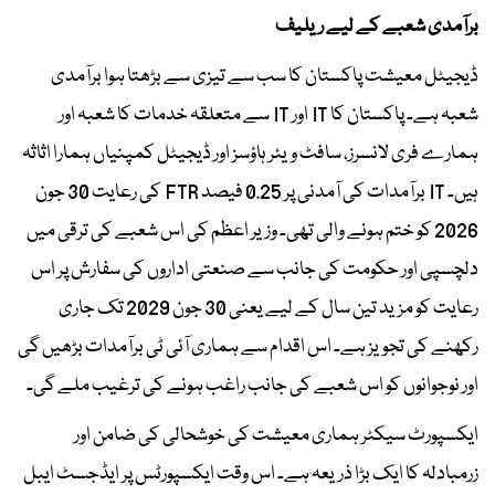
برآمدی شعبے کے لیے ریلیف
ڈیجیٹل معیشت پاکستان کا سب سے تیزی سے بڑھتا ہوا برآمدی
شعبہ ہے۔ پاکستان کا IT اور IT سے متعلقہ خدمات کا شعبہ اور
ہمارے فری لانسرز، سافٹ ویئر ہاؤسز اور ڈیجیٹل کمپنیاں ہمارا اثاثہ
ہیں۔ IT برآمدات کی آمدنی پر 0.25 فیصد FTR کی رعایت 30 جون
2026 کو ختم ہونے والی تھی۔ وزیر اعظم کی اس شعبے کی ترقی میں
دلچسپی اور حکومت کی جانب سے صنعتی اداروں کی سفارش پر اس
رعایت کو مزید تین سال کے لیے یعنی 30 جون 2029 تک جاری
رکھنے کی تجویز ہے۔ اس اقدام سے ہماری آئی ٹی برآمدات بڑھیں گی
اور نوجوانوں کو اس شعبے کی جانب راغب ہونے کی ترغیب ملے گی۔
ایکسپورٹ سیکٹر ہماری معیشت کی خوشحالی کی ضامن اور
زرمبادلہ کا ایک بڑا ذریعہ ہے۔ اس وقت ایکسپورٹس پر ایڈجسٹ ایبل