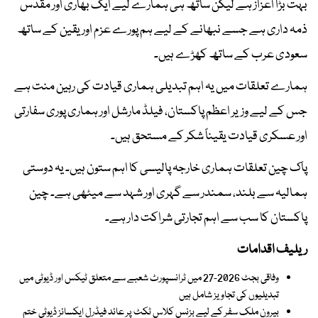
بہت بڑا اعزاز ہے لیکن ساتھ ہی ہمارے لیے ایک بھاری اور مقدس
ذمہ داری ہے جسے نبھانے کے لیے ہم پورے عزم اور یقین کے ساتھ
سعودی عرب کے ساتھ کھڑے ہیں۔
ہمارے تعلقات میں یہ اہم تبدیلی ہماری قیادت کی رہین منت ہے
جس کے لیے وزیر اعظم پاکستان، فیلڈ مارشل اور ہماری پوری سفارتی
اور عسکری قیادت یقیناً شکر کے مستحق ہیں۔
پاک چین تعلقات ہماری خارجہ پالیسی کا اہم ستون ہیں۔ یہ دوستی
ہمالیہ سے بلند، سمندر سے گہری اور شہد سے میٹھی ہے۔ چین
پاکستان کا سب سے اہم تجارتی شراکت دار ہے۔
ریلیف اقدامات
وفاقی بجٹ 2026-27 میں ٹرانسپورٹ شعبے سے متعلق ٹیکس اور ڈیوٹی میں
تبدیلیوں کی تجاویز شامل ہیں
بیرون ملک سفر کے لیے بزنس کلاس ٹکٹ پر عائد فیڈرل ایکسائز ڈیوٹی ختم