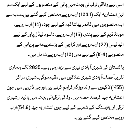
اسی لیے وفاقی ترقیاتی بجٹ میں پانی کے منصوبوں کے لیے ایک سو
تین اعشاریہ ایک (103.1) ارب روپے مختص کیے گئے ہیں۔ سب سے
اہم منصوبوں میں ڈائمر بھاشا ڈیم کے لیے چودہ (14) ارب روپے،
موہنڈ ڈیم کے لیے پندرہ (15) ارب روپے، داسو ہائیڈل پاور کے لیے
اٹھائیس (22) ارب روپے اور کراچی کے بڑے پیمانے پر پانی کے
منصوبے (K-4) کے لیے دس (10) ارب روپے شامل ہیں۔
پاکستان کی شہری آبادی تیزی سے بڑھ رہی ہے۔ 2035 تک ہماری
تقریباً نصف آبادی شہری علاقوں میں مقیم ہوگی۔ شہری مراکز
(55%) لاکھوں سے زائد روزگار فراہم کرتے ہیں اور جی ڈی پی میں چون
اعشاریہ چھ فیصد حصہ ہیں۔ وفاقی ترقیاتی بجٹ میں پائیدار شہری
ترقی اور ہاؤسنگ کے شعبے کے لیے چون اعشاریہ چھ (54.6) ارب
روپے مختص کیے گئے ہیں۔