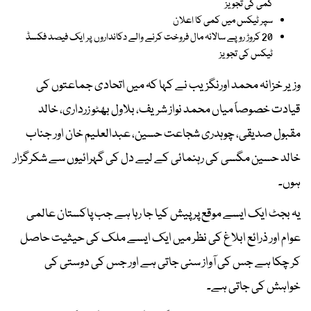
کمی کی تجویز
سپر ٹیکس میں کمی کا اعلان
20 کروڑ روپے سالانہ مال فروخت کرنے والے دکانداروں پر ایک فیصد فکسڈ
ٹیکس کی تجویز
وزیر خزانہ محمد اورنگزیب نے کہا کہ میں اتحادی جماعتوں کی
قیادت خصوصاً میاں محمد نواز شریف، بلاول بھٹو زرداری، خالد
مقبول صدیقی، چوہدری شجاعت حسین، عبدالعلیم خان اور جناب
خالد حسین مگسی کی رہنمائی کے لیے دل کی گہرائیوں سے شکرگزار
ہوں۔
یہ بجٹ ایک ایسے موقع پر پیش کیا جا رہا ہے جب پاکستان عالمی
عوام اور ذرائع ابلاغ کی نظر میں ایک ایسے ملک کی حیثیت حاصل
کر چکا ہے جس کی آواز سنی جاتی ہے اور جس کی دوستی کی
خواہش کی جاتی ہے۔