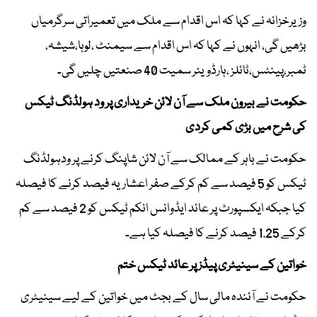
وزیرخزانہ نے کہا کہ اس اقدام سے ملک میں تعمیراتی سرگرمیاں
بڑھیں گی، انہوں نے کہا کہ اس اقدام سے سیمنٹ ،لوہا،شیشہ،
ٹمبر،پینٹس،ٹائلز ،ہارڈویئر سمیت 40 صنعتیں چلیں گی۔
حکومت نے بیرون ملک سے آن لائن خریداری پر ود ہولڈنگ ٹیکس
کی شرح میں بڑی کمی کردی
حکومت نے باہر کے ممالک سے آن لائن شاپنگ کرنے پر ودہولڈنگ
ٹیکس کو 5 فیصد سے کم کرکے صفر اعشاریہ فیصد کرنے کا فیصلہ
کیا جبکہ ایکسپورٹ پر عائد ایڈوانس انکم ٹیکس کو 2 فیصد سے کم
کرکے 1.25 فیصد کرنے کا فیصلہ کیا ہے۔
خواتین کے سینیٹری پیڈز پر عائد ٹیکس ختم
حکومت نے آئندہ مالی سال کے بجٹ میں خواتین کے لیے سینیٹری