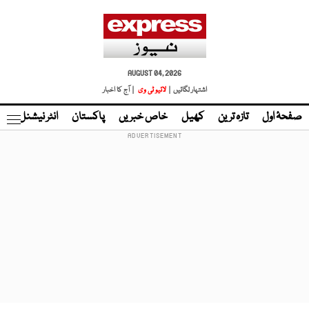
AUGUST 04, 2026
اشتہار لگائیں |
لائیو ٹی وی
| آج کا اخبار
صفحۂ اول
تازہ ترین
کھیل
خاص خبریں
پاکستان
انٹر نیشنل
ٹا