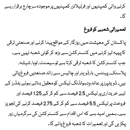
کرنے والی کمپنیوں اور فرٹیلائزر کمپنیوں پر موجودہ سرچارج برقرار رہے
گا۔
تعمیراتی شعبے کو فروغ
پاکستان کی معیشت میں روزگار کے مواقع پیدا کرنے اور صنعتی ترقی
کا پہیہ تیز کرنے میں کنسٹرکشن سے بڑھ کر کوئی شعبہ نہیں ہے۔
جب کنسٹرکشن کا شعبہ ترقی کرتا ہے تو سیمنٹ، لوہا، شیشہ،
پلاسٹک، پینٹس، ہارڈویئر اور چالیس سے زائد صنعتیں فروغ پاتی
ہیں۔ ڈویلپرز پر عائد وِدہولڈنگ ٹیکس کو معقول بناتے ہوئے بلڈرز کے
لیے خریداری پر ٹیکس 2.5 فیصد سے کم کر کے 1.25 فیصد اور
فروخت پر ٹیکس 5.5 فیصد سے کم کر کے 2.75 فیصد کرنے کی تجویز
ہے۔ ہمیں امید ہے کہ اس اقدام سے کنسٹرکشن کی سرگرمیاں زور
پکڑیں گی اور تعمیرات کا شعبہ فروغ پائے گا۔