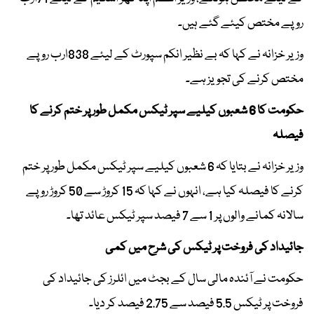
روپے مختص کیئے گئے ہیں۔
وزیر خزانہ نے کہا کہ بے نظیر انکم سپورٹ کے لیئے 838ارب روپے
مختص کرنے کی تجویز ہے۔
حکومت کا 6 شعبوں کیلیے سپر ٹیکس مکمل طور پر ختم کرنے کا
فیصلہ
وزیر خزانہ نے بتایا کہ 6 شعبوں کیلیے سپر ٹیکس مکمل طور پر ختم
کرنے کا فیصلہ کیا ہے، انہوں نے کہا کہ 15 کروڑ سے 50 کروڑ روپے
سالانہ کمانے والوں پر 1 سے 7 فیصد سپر ٹیکس عائد تھا۔
جائیداد کی فروخت پر ٹیکس کی شرح میں کمی
حکومت نے آئندہ مالی سال کے بجٹ میں ائلرز کی جائیداد کی
فروخت پر ٹیکس 5.5 فیصد سے 2.75 فیصد کر دیا۔