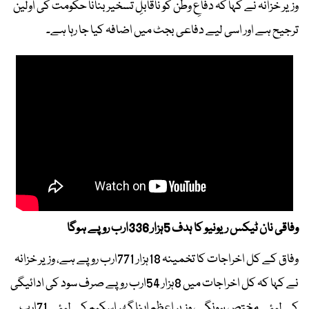
وزیر خزانہ نے کہا کہ دفاعِ وطن کو ناقابلِ تسخیر بنانا حکومت کی اولین
ترجیح ہے اور اسی لیے دفاعی بجٹ میں اضافہ کیا جا رہا ہے۔
وفاقی نان ٹیکس ریونیو کا ہدف 5ہزار 336ارب روپے ہوگا
وفاق کے کل اخراجات کا تخمینہ 18ہزار 771ارب روپے ہے، وزیر خزانہ
نے کہا کہ کل اخراجات میں 8ہزار 54ارب روپے صرف سود کی ادائیگی
کے لیئے مختص ہونگے، وزیر اعظم اپنا گھر اسکیم کے لیئے 71ارب