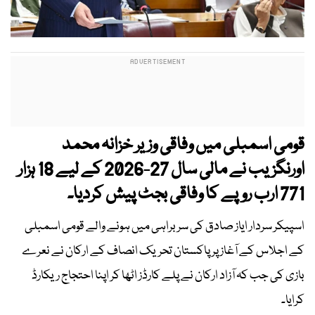
قومی اسمبلی میں وفاقی وزیر خزانہ محمد
اورنگزیب نے مالی سال 27-2026 کے لیے 18 ہزار
771 ارب روپے کا وفاقی بجٹ پیش کردیا۔
اسپیکر سردار ایاز صادق کی سربراہی میں ہونے والے قومی اسمبلی
کے اجلاس کے آغاز پر پاکستان تحریک انصاف کے ارکان نے نعرے
بازی کی جب کہ آزاد ارکان نے پلے کارڈز اٹھا کر اپنا احتجاج ریکارڈ
کرایا۔