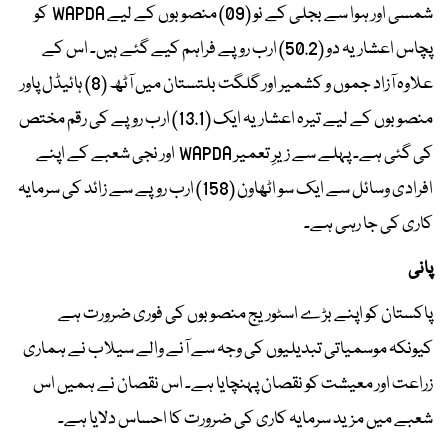
شمسی اور ہوا سے بجلی کے نو (09) منصوبوں کے لیے WAPDA کو
پچاس اعشاریہ دو (50.2) ارب روپے فراہم کیے گئے ہیں۔ اس کے
علاوہ آزاد جموں و کشمیر اور گلگت بلتستان میں آٹھ (8) ہائیڈل پاور
منصوبوں کے لیے تیرہ اعشاریہ ایک (13.1) ارب روپے کی رقم مختص
کی گئی ہے۔ پہلے سے زیرِ تعمیر WAPDA اور نجی شعبے کے اپنے
افرادی وسائل سے ایک سو اٹھاون (158) ارب روپے سے زائد کی سرمایہ
کاری کی جا رہی ہے۔
پانی
پاکستان کو اپنے بڑے اسٹوریج منصوبوں کی فوری ضرورت ہے
کیونکہ موسمیاتی تبدیلیوں کی وجہ سے آنے والے سیلاب نے ہماری
زراعت اور معیشت کو نقصان پہنچایا ہے۔ اس نقصان نے ہمیں اس
شعبے میں مزید سرمایہ کاری کی ضرورت کا احساس دلایا ہے۔