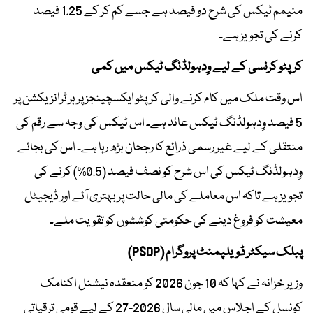
منیمم ٹیکس کی شرح دو فیصد ہے جسے کم کر کے 1.25 فیصد
کرنے کی تجویز ہے۔
کرپٹو کرنسی کے لیے وِدہولڈنگ ٹیکس میں کمی
اس وقت ملک میں کام کرنے والی کرپٹو ایکسچینجز پر ہر ٹرانزیکشن پر
5 فیصد وِدہولڈنگ ٹیکس عائد ہے۔ اس ٹیکس کی وجہ سے رقم کی
منتقلی کے لیے غیر رسمی ذرائع کا رجحان بڑھ رہا ہے۔ اس کی بجائے
وِدہولڈنگ ٹیکس کی اس شرح کو نصف فیصد (0.5%) کرنے کی
تجویز ہے تاکہ اس معاملے کی مالی حالت پر بہتری آئے اور ڈیجیٹل
معیشت کو فروغ دینے کی حکومتی کوششوں کو تقویت ملے۔
پبلک سیکٹر ڈویلپمنٹ پروگرام (PSDP)
وزیر خزانہ نے کہا کہ 10 جون 2026 کو منعقدہ نیشنل اکنامک
کونسل کے اجلاس میں مالی سال 2026-27 کے لیے قومی ترقیاتی