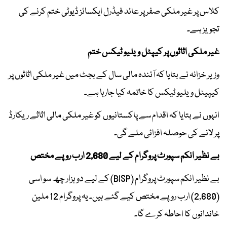
کلاس پر غیر ملکی صفر پر عائد فیڈرل ایکسائز ڈیوٹی ختم کرنے کی
تجویز ہے۔
غیر ملکی اثاثوں پر کیپٹل ویلیو ٹیکس ختم
وزیر خزانہ نے بتایا کہ آئندہ مالی سال کے بجٹ میں غیر ملکی اثاثوں پر
کیپیٹل ویلیو ٹیکس کا خاتمہ کیا جارہا ہے۔
انہوں نے بتایا کہ اقدام سے پاکستانیوں کو غیر ملکی مالی اثاثے ریکارڈ
پر لانے کی حوصلہ افزائی ملے گی۔
بے نظیر انکم سپورٹ پروگرام کے لیے 2,680 ارب روپے مختص
بے نظیر انکم سپورٹ پروگرام (BISP) کے لیے دو ہزار چھ سو اسی
(2,680) ارب روپے مختص کیے گئے ہیں۔ یہ پروگرام 12 ملین
خاندانوں کا احاطہ کرے گا۔