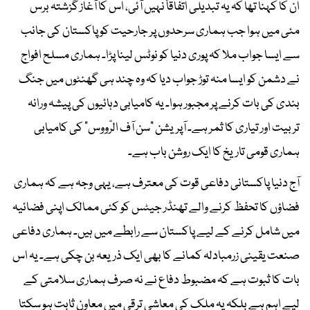
ان کا کہنا تھا کہ یہ تبدیلی اتفاقاً نہیں آئی، اس کا آغاز گزشتہ برس
مئی میں ہوا جب ہماری سرحدوں پر جارحیت کو پاکستان کی جانب
سے ایسا جواب ملا کہ پوری دنیا کو نوٹس لینا پڑا۔ ہماری مسلح افواج
نے دشمن کو ایسا منہ توڑ جواب دیا کہ وہ چند ہی گھنٹوں میں جنگ
بندی کی بات کرنے پر مجبور ہوا۔ یہ کامیابی دہائیوں کی پیشہ ورانہ
تربیت اور تیاری کا ثمر ہے۔ آپریشن ”سن آف الرّووس“ کی کامیابی
ہماری قومی تاریخ کا ایک روشن باب ہے۔
آج دنیا پاکستانی دفاعی قوت کی معترف ہے، یہی وجہ ہے کہ ہماری
فضاؤں کا تحفظ کرنے والے تھنڈر جیٹس کو کئی ممالک اپنی فضائیہ
میں شامل کرنے کے لیے پاکستان سے رابطے میں ہیں۔ ہماری دفاعی
صنعت یقینی زرمبادلہ کمانے کا بھی ایک ذریعہ بن چکی ہے۔ یہ اس
بات کا ثبوت ہے کہ مضبوط دفاع نے نہ صرف ہماری سلامتی کے
لیے اہم ہے بلکہ یہ ملک کی معاشی ترقی میں معاون ثابت ہو سکتا