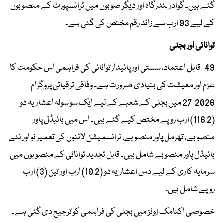
گئے ہیں۔ گوادر بندرگاہ اور دیگر صوبوں میں ٹرانسپورٹ کے منصوبوں
کے لیے 93 ارب سے زائد رقم مختص کی گئی ہے۔
توانائی اور بجلی
49- قابل اعتماد، سستی اور پائیدار توانائی کی فراہمی اس حکومت کا
عزم اور معیشت کی بنیادی ضرورت ہے۔ وفاقی ترقیاتی پروگرام
2026-27 میں بجلی کے شعبے کے لیے ایک سو سولہ اعشاریہ دو
(116.2) ارب روپے مختص کیے گئے ہیں۔ اس میں ہائیڈل پاور
منصوبے، تھرمل پاور منصوبے، ٹرانسمیشن لائنوں کی تعمیر نو اور نئے
ہائیڈل پاور منصوبے شامل ہیں۔ قابل تجدید توانائی کے منصوبوں میں
سرمایہ کاری کے لیے دس اعشاریہ دو (10.2) ارب اور تین (3) ارب
روپے شامل ہیں۔
خصوصی اکنامک زونز میں بجلی کی فراہمی کو ترجیح دی گئی ہے۔