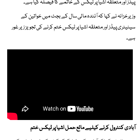
پیڈز اور متعلقہ اشیا پر ٹیکس کے خاتمے کا فیصلہ کیا ہے۔
وزیرخزانہ نے کہا کہ آئندہ مالی سال کے بجٹ میں خواتین کے
سینیٹری پیڈز اور متعلقہ اشیا پر ٹیکس ختم کرنے کی تجویز زیر غور
ہے۔
آبادی کنٹرول کرنے کیلیے مائع حمل اشیا پر ٹیکس ختم