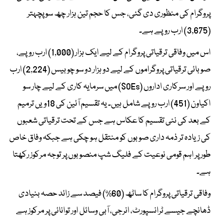
پروگرام کی منظوری دی گئی، جس کا حجم تین ہزار چھ سو پچہتر
(3,675) ارب روپے ہے۔
اس میں وفاقی ترقیاتی پروگرام کے لیے ایک ہزار (1,000) ارب روپے،
صوبائی ترقیاتی پروگراموں کے لیے دو ہزار دو سو چوبیس (2,224) ارب
روپے اور سرکاری اداروں (SOEs) میں سرمایہ کاری کے لیے چار سو
اکیاون (451) ارب روپے شامل ہیں۔ یہ تقسیم آئین کی 18ویں ترمیم
کے بعد کی نئی تقسیم کا عکاس ہے جس کے تحت ترقیاتی شعبوں
کی زیادہ تر ذمہ داری صوبوں کو منتقل ہو چکی ہے جبکہ وفاق خاص
طور پر اہم قومی نوعیت کے فلیگ شپ منصوبوں پر توجہ مرکوز رکھتا
ہے۔
وفاقی ترقیاتی پروگرام کا ساٹھ (60%) فیصد سے زائد حصہ بنیادی
ڈھانچے جیسے ٹرانسپورٹ، انرجی، آبی وسائل اور توانائی پر مرکوز ہے