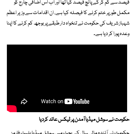
فیصد سے کم کر کے پانچ فیصد کیا تھا اور اب اس اضافی چارج کو
مکمل طور پر ختم کرنے کا فیصلہ کیا ہے، ان اقدامات سے وزیر اعظم
شہباز شریف کی حکومت نے تنخواہ دار طبقے پر بوجھ کم کرنے کا اپنا
وعدہ پورا کر دیا ہے۔
حکومت نے سوشل میڈیا آمدن پر ٹیکس عائد کردیا
حکومت نے آئندہ مالی سال کے بجٹ میں سوشل میڈیا پلیٹ فارمز