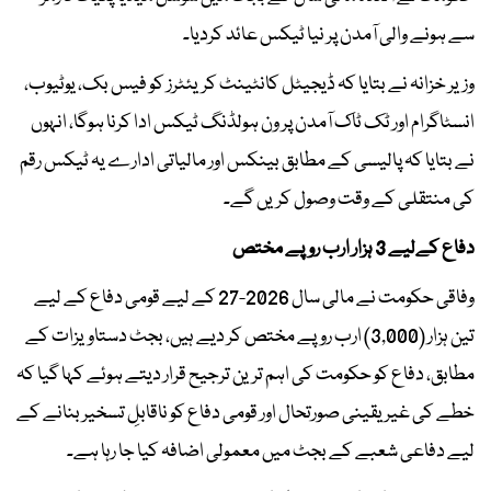
سے ہونے والی آمدن پر نیا ٹیکس عائد کردیا۔
وزیر خزانہ نے بتایا کہ ڈیجیٹل کانٹینٹ کریئٹرز کو فیس بک، یوٹیوب،
انسٹاگرام اور ٹک ٹاک آمدن پر ون ہولڈنگ ٹیکس ادا کرنا ہوگا، انہوں
نے بتایا کہ پالیسی کے مطابق بینکس اور مالیاتی ادارے یہ ٹیکس رقم
کی منتقلی کے وقت وصول کریں گے۔
دفاع کےلیے 3 ہزار ارب روپے مختص
وفاقی حکومت نے مالی سال 2026-27 کے لیے قومی دفاع کے لیے
تین ہزار (3,000) ارب روپے مختص کر دیے ہیں، بجٹ دستاویزات کے
مطابق، دفاع کو حکومت کی اہم ترین ترجیح قرار دیتے ہوئے کہا گیا کہ
خطے کی غیر یقینی صورتحال اور قومی دفاع کو ناقابلِ تسخیر بنانے کے
لیے دفاعی شعبے کے بجٹ میں معمولی اضافہ کیا جا رہا ہے۔