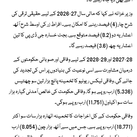
آگے بھی دیا جاتا رہے گا۔
وزیر خزانہ نے کہا کہ مالی سال 27-2026 کے لیے حقیقی ترقی کی
شرح چار (4) فیصد رہنے کا امکان ہے۔ افراط زر کی اوسط شرح آٹھ
اعشاریہ دو (8.2) فیصد متوقع ہے، بجٹ خسارہ جی ڈی پی کا تین
اعشاریہ چھ (3.6) فیصد رہے گا۔
2027-28 اور 29-2028 کے لیے وفاقی اور صوبائی حکومتوں کے
درمیان مشاورت سے اسی نوعیت کی بنیادوں پر اس کی تجدید کی
جائے گی، وفاقی ٹیکس ریونیو کا تخمینہ پانچ ہزار تین سو چھتیس
(5,336) ارب روپے ہو گا، وفاقی حکومت کی خالص آمدنی گیارہ ہزار
سات سو اکیاون (11,751) ارب روپے ہوگی۔
وفاقی حکومت کے کل اخراجات کا تخمینہ اٹھارہ ہزار سات سو اکتر
(18,771) ارب روپے ہے، جس میں سے آٹھ ہزار چون (8,054) ارب