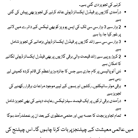
کرنے کی تجویز دی گئی ہے۔
درآمدی گاڑیوں پر فیڈرل ایکسائز ڈیوٹی عائد کرنے کی تجویز بھی پیش کی گئی
ہے
2 ہزار سے 3 ہزار سی سی تک کی ایس یو ویز کو بھی ٹیکس کے دائرے میں لانے
پر غور کیا جا رہا ہے
3 ہزار سی سی سے زائد گاڑیوں پر فیڈرل ایکسائز ڈیوٹی بڑھانے کی تجویز شامل
ہے
2 کروڑ روپے سے زائد قیمت والی برقی گاڑیوں پر بھی فیڈرل ایکسائز ڈیوٹی لگانے
کا امکان ہے
نئی آٹو پالیسی پر کام جاری ہے جس کا جائزہ وزیراعظم کی قائم کردہ کمیٹی لے
رہی ہے
برقی موٹر سائیکلوں، رکشوں اور بسوں کے لیے موجود مراعات برقرار رکھنے کی
تجویز ہے
درآمدی برقی ٹرکوں پر ایک فیصد سیلز ٹیکس رعایت دینے کی بھی تجویز شامل
ہے
تمام تجاویز بجٹ کا حصہ ہیں اور حتمی منظوری کے بعد ان پر عملدرآمد ہوگا
میں عالمی معیشت کے چیلنجز پر بات کرنا چاہوں گا۔ اس چیلنج کی