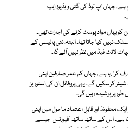
ہے، جہاں اپ لوڈ کی گئی ویڈیوز ایپ
۔
صارفین کو یہاں مواد پوسٹ کرنے کی اجازت تھی۔
لک نہیں کیا جاتا تھا۔ البتہ، نئی پالیسی کے
ارف کرا رہا ہے، جہاں کم عمر صارفین اپنی
ئر کر سکیں گے۔ یہی پروفائل ان کی اسٹوریز
ور پر پوشیدہ رہیں گی۔
یک محفوظ اور قابلِ اعتماد ماحول میں اپنی
کرنا ہے۔ اس کے ساتھ ساتھ ’فیورٹس‘ جیسے