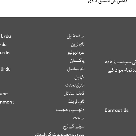
ڈیٹس کی تصدیق کر دی
صفحۂ اول
 Urdu
تازہ ترین
rdu
غزہ لہو لہو
ws in
پاکستان
کی سب سے زیادہ
انٹر نیشنل
 Urdu
 تمام مواد کے
کھیل
انٹرٹینمنٹ
لائف اسٹائل
bune
ٹاپ ٹرینڈ
inment
دلچسپ و عجیب
Contact Us
صحت
سونے کے نرخ
پیٹرولیم مصنوعات کی قیمتیں