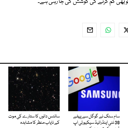
کو بھی کم کرنے کی کوشش کی جا رہی ہے۔
سام سنگ نے گوگل سے پہلے
سائنس دانوں کا ستارے کی موت
38 نئی اینڈرائیڈ سیکیورٹی اپ
کے نایاب منظر کا مشاہدہ