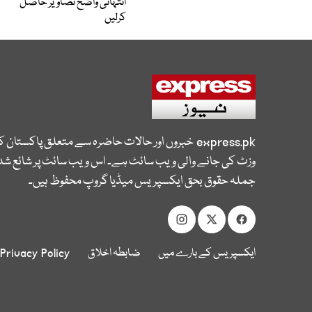
انتہائی واضح تصاویر حاصل
کرلیں
express.pk
خبروں اور حالات حاضرہ سے متعلق پاکستان 
وزٹ کی جانے والی ویب سائٹ ہے۔ اس ویب سائٹ پر شائع شدہ
جملہ حقوق بحق ایکسپریس میڈیا گروپ محفوظ ہیں۔
ایکسپریس کے بارے میں
ضابطہ اخلاق
Privacy Policy