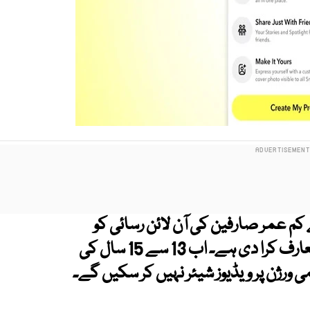
م عمر صارفین کی آن لائن رسائی کو
مزید محدود کرنے کے لیے ایک اہم تبدیلی متعارف کرا دی ہے۔ اب 13 سے 15 سال کی
ورژن پر ویڈیوز شیئر نہیں کر سکیں گے۔