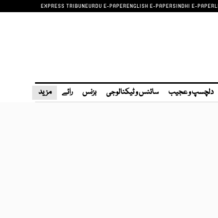
EXPRESS TRIBUNE
URDU E-PAPER
ENGLISH E-PAPER
SINDHI E-PAPER
L
دلچسپ و عجیب
سائنس و ٹیکنالوجی
بزنس
رائے
مزید