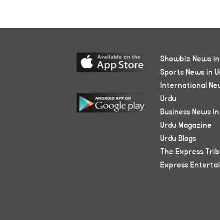
Showbiz News in
Sports News in U
International Ne
Urdu
Business News in
Urdu Magazine
Urdu Blogs
The Express Tri
Express Enterta