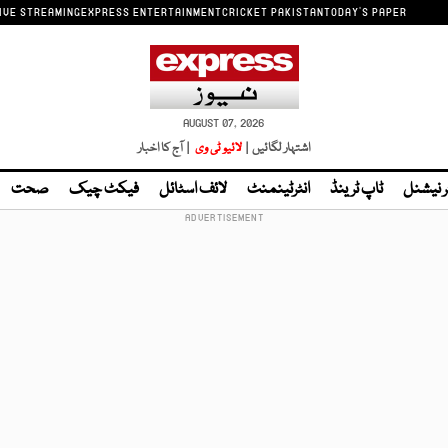
IVE STREAMING
EXPRESS ENTERTAINMENT
CRICKET PAKISTAN
TODAY'S PAPER
AUGUST 07, 2026
اشتہار لگائیں |
لائیو ٹی وی
| آج کا اخبار
ر نیشنل
ٹاپ ٹرینڈ
انٹرٹینمنٹ
لائف اسٹائل
فیکٹ چیک
صحت