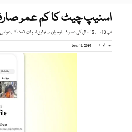
اسنیپ چیٹ کا کم عمر صارفی
اب 13 سے 15 سال کی عمر کے نوجوان صارفین اسپاٹ لائٹ کے عوامی ورژن پر ویڈیوز شیئر نہیں کر سکیں گے
ویب ڈیسک
June 13, 2026