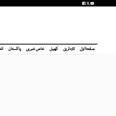
صفحۂ اول
تازہ ترین
کھیل
خاص خبریں
پاکستان
انٹ