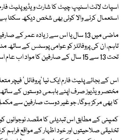
اسپاٹ لائٹ اسنیپ چیٹ کا شارٹ ویڈیو پلیٹ فارم 
استعمال کرنے والا کوئی بھی شخص دیکھ سکتا ہے
ماضی میں 13 سال یا اس سے زیادہ عمر کے 
تاہم، ان کی پروفائلز کو عوامی پوسٹس کے ساتھ منس
تحت 13 سے 15 سال کے صارفین کا مواد اب عام اسپاٹ لائٹ فیڈ میں نظر نہیں آئے گا۔
اس کے بجائے پلیٹ فارم ایک نیا ’پروفائل‘ فیچر متع
مختصر ویڈیوز صرف اپنے باہمی دوستوں کے ساتھ شی
کا بھی مرکز ہوگا، جو غیر دوست صارفین سے مکمل ط
کمپنی کے مطابق اس تبدیلی کا مقصد نوجوانوں کو ا
تخلیقی صلاحیتوں اور خود اظہار کے مواقع فراہم 