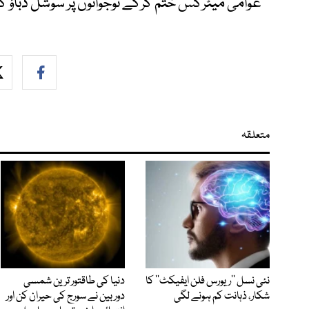
عوامی میٹرکس ختم کرکے نوجوانوں پر سوشل دباؤ 
متعلقہ
نئی نسل ’’ریورس فلن ایفیکٹ‘‘ کا
دنیا کی طاقتور ترین شمسی
شکار، ذہانت کم ہونے لگی
دوربین نے سورج کی حیران کن اور