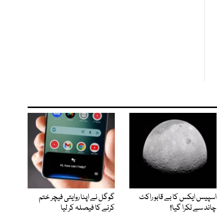
اسپیس ایکس کا بے قابو راکٹ
گوگل نے اپنا روایتی فیچر ختم
چاند سے ٹکرا گیا!
کرنے کا فیصلہ کر لیا