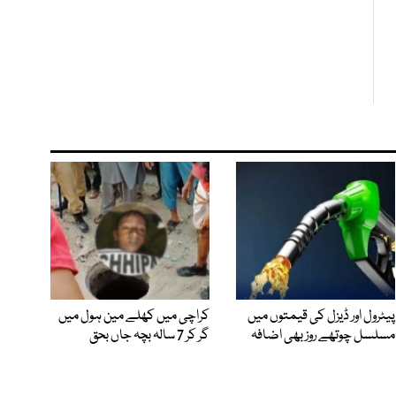
پیٹرول اور ڈیزل کی قیمتوں میں
کراچی میں کھلے مین ہول میں
مسلسل چوتھے روز بھی اضافہ
گر کر 7 سالہ بچہ جاں بحق