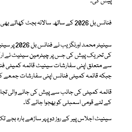
پیش کی۔
فنانس بل 2026 کے ساتھ سالانہ بجٹ کھاتے بھی سینیٹ میں پیش کیے گئے۔
سینیٹر محمد 
کی تحریک پیش کی جس پر چیئرمین سینیٹ نے ارکان
جبکہ قائمہ کمیٹی فنانس اپنی سفارشات جمعے کے روز 19 جون تک ایوان میں پیش
کے لئے قومی اسمبلی کو بھجوا جائے گا۔
سینیٹ اجلاس پیر کے روز دوپہر ساڑھے بارہ بجے تک 