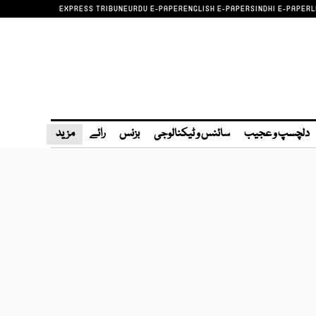
EXPRESS TRIBUNE
URDU E-PAPER
ENGLISH E-PAPER
SINDHI E-PAPER
L
دلچسپ و عجیب
سائنس و ٹیکنالوجی
بزنس
رائے
مزید