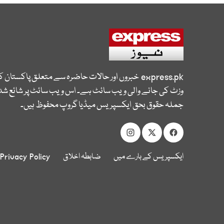
express.pk
خبروں اور حالات حاضرہ سے متعلق پاکستان 
وزٹ کی جانے والی ویب سائٹ ہے۔ اس ویب سائٹ پر شائع شدہ
جملہ حقوق بحق ایکسپریس میڈیا گروپ محفوظ ہیں۔
ایکسپریس کے بارے میں
ضابطہ اخلاق
Privacy Policy