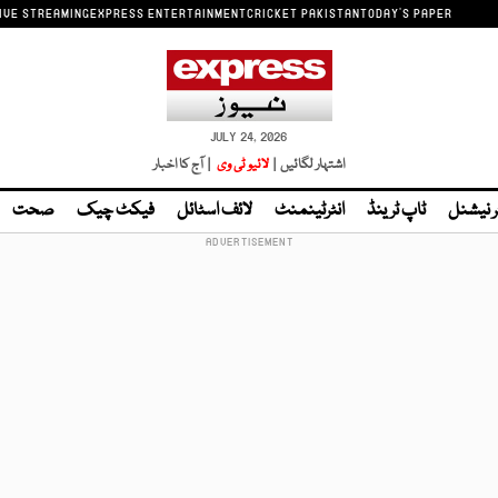
IVE STREAMING
EXPRESS ENTERTAINMENT
CRICKET PAKISTAN
TODAY'S PAPER
JULY 24, 2026
اشتہار لگائیں |
لائیو ٹی وی
| آج کا اخبار
ر نیشنل
ٹاپ ٹرینڈ
انٹرٹینمنٹ
لائف اسٹائل
فیکٹ چیک
صحت