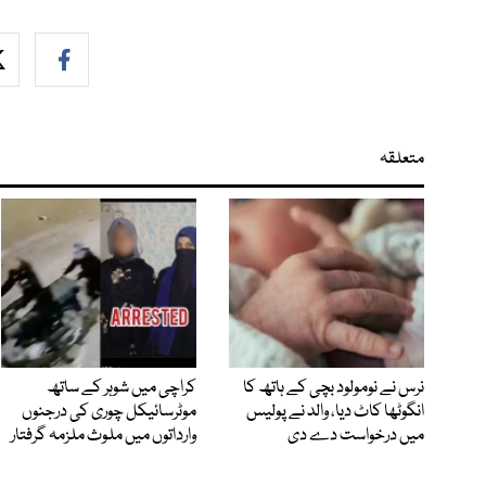
متعلقہ
نرس نے نومولود بچی کے ہاتھ کا
کراچی میں شوہر کے ساتھ
انگوٹھا کاٹ دیا، والد نے پولیس
موٹرسائیکل چوری کی درجنوں
میں درخواست دے دی
وارداتوں میں ملوث ملزمہ گرفتار