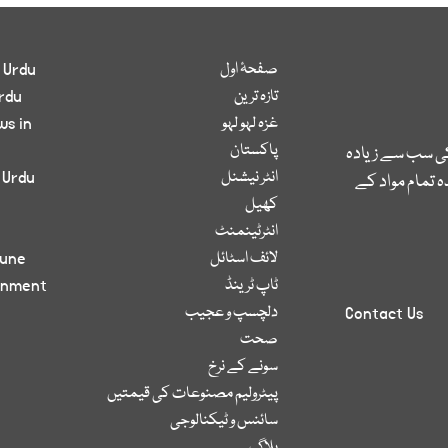
صفحۂ اول
 Urdu
تازہ ترین
rdu
غزہ لہو لہو
ws in
پاکستان
کی سب سے زیادہ
انٹر نیشنل
 Urdu
 تمام مواد کے
کھیل
انٹرٹینمنٹ
لائف اسٹائل
bune
ٹاپ ٹرینڈ
inment
دلچسپ و عجیب
Contact Us
صحت
سونے کے نرخ
پیٹرولیم مصنوعات کی قیمتیں
سائنس و ٹیکنالوجی