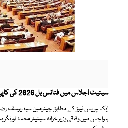
سینیٹ اجلاس میں فنانس بل 2026 کی کاپی پیش کر دی گئی۔
ایکسپریس نیوز کے مطابق چیئرمین سید یوسف رضا