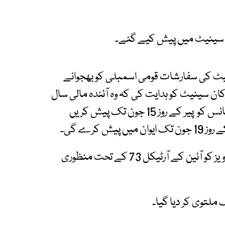
اورنگزیب نے فنانس بل 2026 پر سینیٹ کی سفارشات قومی اسمبلی کو بھجوانے
 سینیٹ کو ہدایت کی کہ وہ آئندہ مالی سال
سے متعلق اپنی سفارشات سینیٹ قائمہ کمیٹی فنانس کو پیر کے روز 15 جون تک پیش کریں
 کرے گی۔
قائمہ کمیٹی کی جانب سے پیش کی جانے والی تجاویز کو آئین کے آرٹیکل 73 کے تحت منظوری
ملتوی کر دیا گیا۔