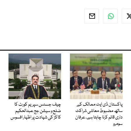
پاکستان ڈی ایٹ ممالک کے
چیف جسٹس سپریم کورٹ کا
ساتھ مضبوط معاشی شراکت
ضلع و سیشن جج عبدالحکیم
داری قائم کرنا چاہتا ہے، عرفان
کاکڑ کی شہادت پر اظہار افسوس
سومرو