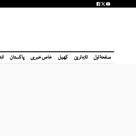
صفحۂ اول
تازہ ترین
کھیل
خاص خبریں
پاکستان
انٹ