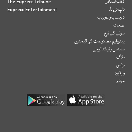
لائف اسٹائل
The Express Tribune
ٹاپ ٹرینڈ
Express Entertainment
دلچسپ و عجیب
صحت
سونے کے نرخ
پیٹرولیم مصنوعات کی قیمتیں
سائنس و ٹیکنالوجی
بلاگ
بزنس
ویڈیوز
جرائم