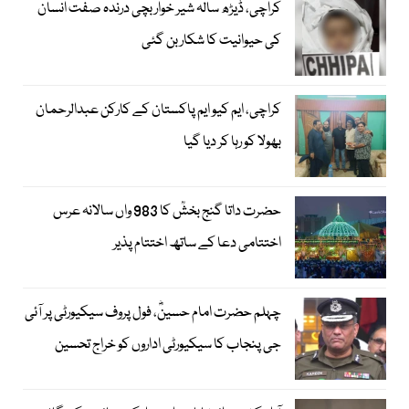
کراچی، ڈیڑھ سالہ شیر خوار بچی درندہ صفت انسان
کی حیوانیت کا شکار بن گئی
کراچی، ایم کیو ایم پاکستان کے کارکن عبدالرحمان
بھولا کو رہا کر دیا گیا
حضرت داتا گنج بخشؒ کا 983 واں سالانہ عرس
اختتامی دعا کے ساتھ اختتام پذیر
چہلم حضرت امام حسینؓ، فول پروف سیکیورٹی پر آئی
جی پنجاب کا سیکیورٹی اداروں کو خراج تحسین