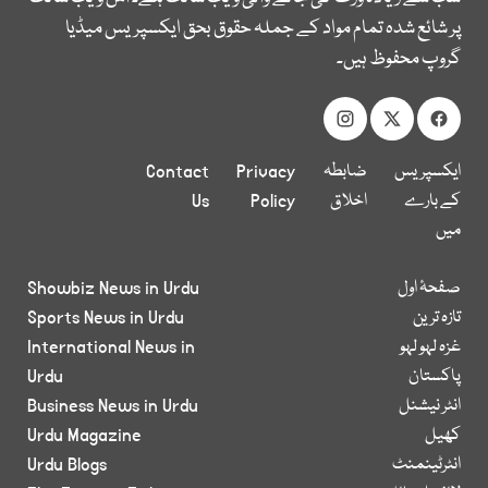
پر شائع شدہ تمام مواد کے جملہ حقوق بحق ایکسپریس میڈیا
گروپ محفوظ ہیں۔
ایکسپریس
ضابطہ
Privacy
Contact
کے بارے
اخلاق
Policy
Us
میں
صفحۂ اول
Showbiz News in Urdu
تازہ ترین
Sports News in Urdu
غزہ لہو لہو
International News in
پاکستان
Urdu
انٹر نیشنل
Business News in Urdu
کھیل
Urdu Magazine
انٹرٹینمنٹ
Urdu Blogs