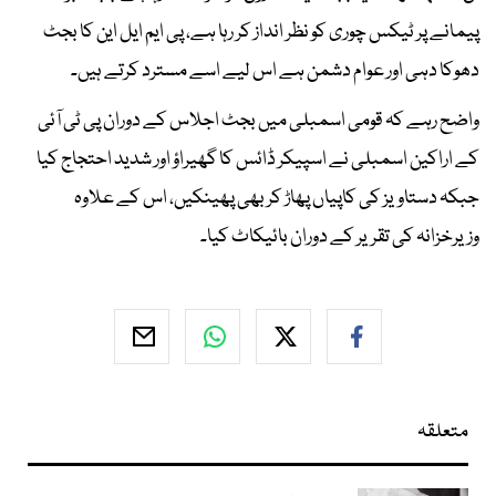
پیمانے پر ٹیکس چوری کو نظر انداز کر رہا ہے، پی ایم ایل این کا بجٹ
دھوکا دہی اور عوام دشمن ہے اس لیے اسے مسترد کرتے ہیں۔
واضح رہے کہ قومی اسمبلی میں بجٹ اجلاس کے دوران پی ٹی آئی
کے اراکین اسمبلی نے اسپیکر ڈائس کا گھیراؤ اور شدید احتجاج کیا
جبکہ دستاویز کی کاپیاں پھاڑ کر بھی پھینکیں، اس کے علاوہ
وزیرخزانہ کی تقریر کے دوران بائیکاٹ کیا۔
متعلقہ