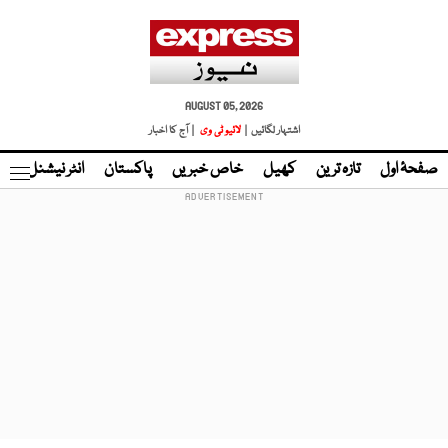
AUGUST 05, 2026
اشتہار لگائیں |
لائیو ٹی وی
| آج کا اخبار
صفحۂ اول
تازہ ترین
کھیل
خاص خبریں
پاکستان
انٹر نیشنل
ٹا