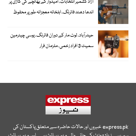
آزاد کشمیر انتخابات، امیدوار کے بھانچے کی گاڑی پر
اندھا دھند فائرنگ، اہلخانہ معجزانہ طور پر محفوظ
حیدرآباد، لوٹ مار کے دوران فائرنگ، یوسی چیئرمین
سمیت 3 افراد زخمی، ملزمان فرار
express.pk
خبروں اور حالات حاضرہ سے متعلق پاکستان کی
سب سے زیادہ وزٹ کی جانے والی ویب سائٹ ہے۔ اس ویب سائٹ