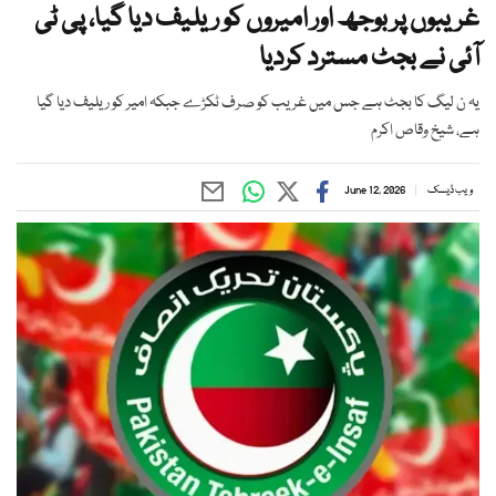
غریبوں پر بوجھ اور امیروں کو ریلیف دیا گیا، پی ٹی
آئی نے بجٹ مسترد کردیا
یہ ن لیگ کا بجٹ ہے جس میں غریب کو صرف ٹکڑے جبکہ امیر کو ریلیف دیا گیا
ہے، شیخ وقاص اکرم
ویب ڈیسک
June 12, 2026