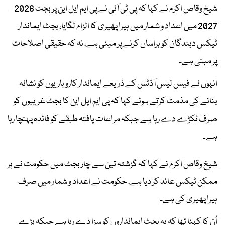
شیخ وقاص اکرم نے کہا کہ پی ٹی آئی نے پی ایم ایل این پر بجٹ 2026-
2027 میں اعداد و شمار میں ہیرا پھیری کا الزام لگایا، بجٹ ایماندار
ٹیکس دہندگان کو ہراساں کرنے پر مبنی ہے، نہ کہ حقیقی اصلاحات
پر مبنی ہے۔
انہوں نے فیس لیس آڈٹس کے ذریعے ایماندار کاروباریوں کو نشانہ
بنانے کی مذمت کرتے ہوئے کہا کہ پی ایم ایل این کا بجٹ غریبوں کو
صرف ٹکڑے دے رہا ہے جبکہ مراعات یافتہ طبقے کو فائدہ پہنچا رہا
ہے۔
شیخ وقاص اکرم نے کہا کہ گزشتہ تین سے چار بجٹ میں حکومت نے ہر
ممکن ٹیکس عائد کر دیا ہے، حکومت نے اعداد و شمار میں صرف
ہیرا پھیری کی ہے۔
اُن کا کہنا تھا کہ یہ بجٹ ایمانداروں کو سزا دے رہا ہے جبکہ بڑے