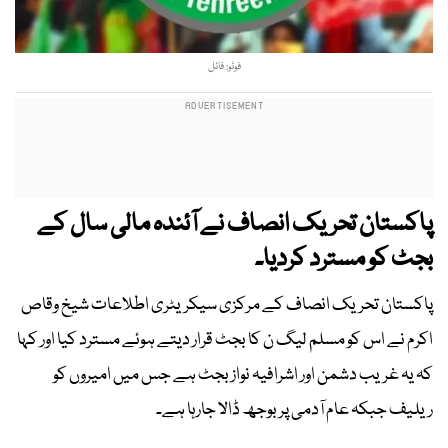
فوٹو: فائل
پاکستان تحریک انصاف نے آئندہ مالی سال کے
بجٹ کو مسترد کردیا۔
پاکستان تحریک انصاف کے مرکزی سیکریٹری اطلاعات شیخ وقاص
اکرم نے اس کو مسلم لیگ ن کا بجٹ قرار دیتے ہوئے مسترد کیا اور کہا
کہ یہ غریب دشمن اور اشرافیہ نواز بجٹ ہے جس میں امیروں کو
ریلیف جبکہ عام آدمی پر بوجھ ڈالا جارہا ہے۔