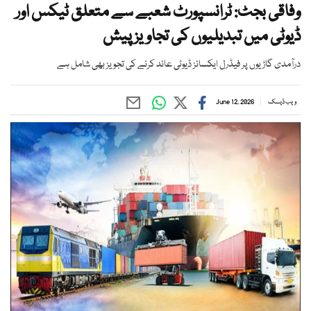
وفاقی بجٹ: ٹرانسپورٹ شعبے سے متعلق ٹیکس اور
ڈیوٹی میں تبدیلیوں کی تجاویز پیش
درآمدی گاڑیوں پر فیڈرل ایکسائز ڈیوٹی عائد کرنے کی تجویز بھی شامل ہے
ویب ڈیسک
June 12, 2026