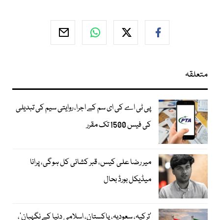
متعلقہ
پی ٹی اے کی ای سم کے اجرا، روایتی سیم کی تبدیلی
کی فیس 1500 تک مقرر
میر رضا علی کیس، قبر کشائی کل ہوگی، پرانا
میڈیکل بورڈ بحال
‘ترکیہ، سعودیہ، پاکستان، اسلامی دنیا کے نگہبان’،