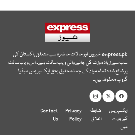
express.pk
خبروں اور حالات حاضرہ سے متعلق پاکستان کی
سب سے زیادہ وزٹ کی جانے والی ویب سائٹ ہے۔ اس ویب سائٹ
پر شائع شدہ تمام مواد کے جملہ حقوق بحق ایکسپریس میڈیا
گروپ محفوظ ہیں۔
ایکسپریس
ضابطہ
Privacy
Contact
کے بارے
اخلاق
Policy
Us
میں