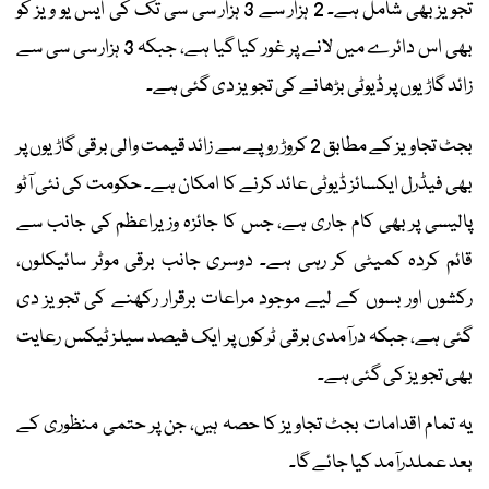
تجویز بھی شامل ہے۔ 2 ہزار سے 3 ہزار سی سی تک کی ایس یو ویز کو
بھی اس دائرے میں لانے پر غور کیا گیا ہے، جبکہ 3 ہزار سی سی سے
زائد گاڑیوں پر ڈیوٹی بڑھانے کی تجویز دی گئی ہے۔
بجٹ تجاویز کے مطابق 2 کروڑ روپے سے زائد قیمت والی برقی گاڑیوں پر
بھی فیڈرل ایکسائز ڈیوٹی عائد کرنے کا امکان ہے۔ حکومت کی نئی آٹو
پالیسی پر بھی کام جاری ہے، جس کا جائزہ وزیراعظم کی جانب سے
قائم کردہ کمیٹی کر رہی ہے۔ دوسری جانب برقی موٹر سائیکلوں،
رکشوں اور بسوں کے لیے موجود مراعات برقرار رکھنے کی تجویز دی
گئی ہے، جبکہ درآمدی برقی ٹرکوں پر ایک فیصد سیلز ٹیکس رعایت
بھی تجویز کی گئی ہے۔
یہ تمام اقدامات بجٹ تجاویز کا حصہ ہیں، جن پر حتمی منظوری کے
بعد عملدرآمد کیا جائے گا۔