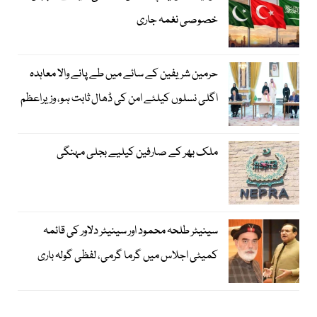
خصوصی نغمہ جاری
حرمین شریفین کے سائے میں طے پانے والا معاہدہ
اگلی نسلوں کیلئے امن کی ڈھال ثابت ہو، وزیراعظم
ملک بھر کے صارفین کیلیے بجلی مہنگی
سینیٹر طلحہ محمود اور سینیٹر دلاور کی قائمہ
کمیٹی اجلاس میں گرما گرمی، لفظی گولہ باری