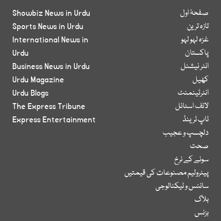
صفحۂ اول
Showbiz News in Urdu
تازہ ترین
Sports News in Urdu
غزہ لہو لہو
International News in
پاکستان
Urdu
انٹر نیشنل
Business News in Urdu
کھیل
Urdu Magazine
انٹرٹینمنٹ
Urdu Blogs
لائف اسٹائل
The Express Tribune
ٹاپ ٹرینڈ
Express Entertainment
دلچسپ و عجیب
صحت
سونے کے نرخ
پیٹرولیم مصنوعات کی قیمتیں
سائنس و ٹیکنالوجی
بلاگ
بزنس