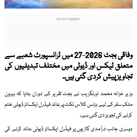
وفاقی بجٹ 2026-27 میں ٹرانسپورٹ شعبے سے
متعلق ٹیکس اور ڈیوٹی میں مختلف تبدیلیوں کی
تجاویز پیش کردی گئی ہیں۔
وزیر خزانہ محمد اورنگزیب نے بجٹ تقریر کے دوران بتایا کہ بیرون
ملک سفر کے لیے بزنس کلاس ٹکٹ پر عائد فیڈرل ایکسائز ڈیوٹی ختم
کرنے کی تجویز دی گئی ہے۔
دوسری جانب درآمدی گاڑیوں پر فیڈرل ایکسائز ڈیوٹی عائد کرنے کی