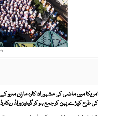
(تص
کی طرح کپڑے پہن کر جمع ہو کر گینیز ورلڈ ریکارڈ قا