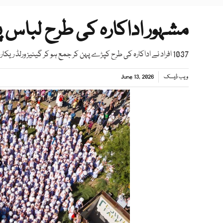
مشہور اداکارہ کی طرح لباس پ
1037 افراد نے اداکارہ کی طرح کپڑے پہن کر جمع ہو کر گینیز ورلڈ ریکارڈ قائم کر دیا
ویب ڈیسک
June 13, 2026