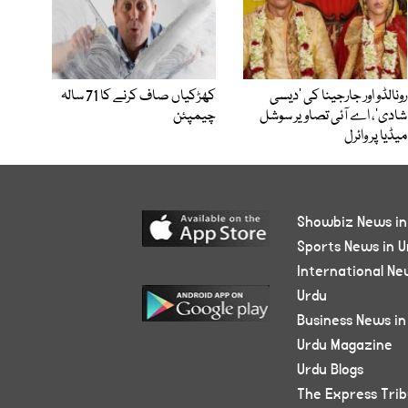
رونالڈو اور جارجینا کی ’دیسی
کھڑکیاں صاف کرنے کا 71 سالہ
شادی‘، اے آئی تصاویر سوشل
چیمپئن
میڈیا پر وائرل
Showbiz News in
Sports News in U
International Ne
Urdu
Business News in
Urdu Magazine
Urdu Blogs
The Express Tri