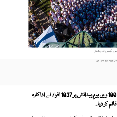
ویر: گینیز ورلڈ ریکارڈز)
امریکا میں ماضی کی مشہور اداکارہ مارلِن منرو کے 100 ویں یومِ پیدائش پر 1037 افراد نے اداکارہ
ئم کر دیا۔