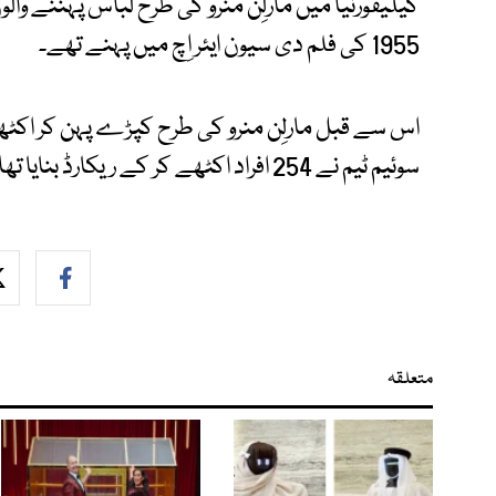
کیلیفورنیا میں مارلِن منرو کی طرح لباس پہننے وال
1955 کی فلم دی سیون ایئر اِچ میں پہنے تھے۔
سوئیم ٹیم نے 254 افراد اکٹھے کر کے ریکارڈ بنایا تھا۔
متعلقہ