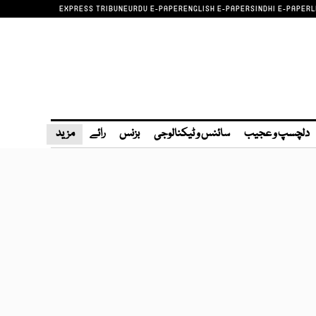
EXPRESS TRIBUNE
URDU E-PAPER
ENGLISH E-PAPER
SINDHI E-PAPER
L
دلچسپ و عجیب
سائنس و ٹیکنالوجی
بزنس
رائے
مزید