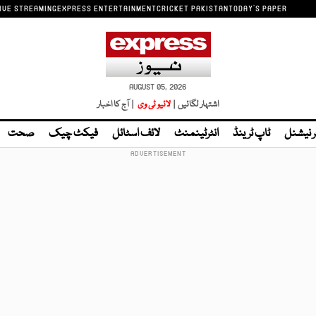
IVE STREAMING
EXPRESS ENTERTAINMENT
CRICKET PAKISTAN
TODAY'S PAPER
AUGUST 05, 2026
اشتہار لگائیں |
لائیو ٹی وی
| آج کا اخبار
ر نیشنل
ٹاپ ٹرینڈ
انٹرٹینمنٹ
لائف اسٹائل
فیکٹ چیک
صحت