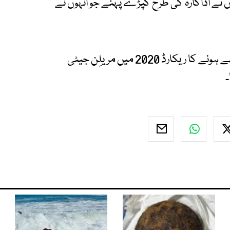
وں نے اداکارہ کی طرح کپڑے پہنے جو انہوں نے
اس سے قبل مارلِن منرو کی طرح کپڑے پہن کر اکٹھے ہونے کا ریکارڈ 2020 میں مریلِن جیٹی