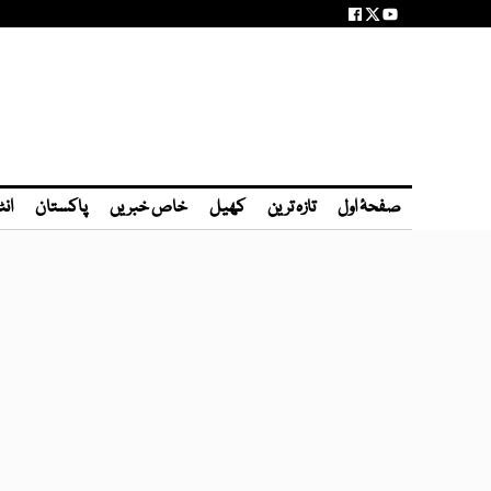
صفحۂ اول
تازہ ترین
کھیل
خاص خبریں
پاکستان
انٹ