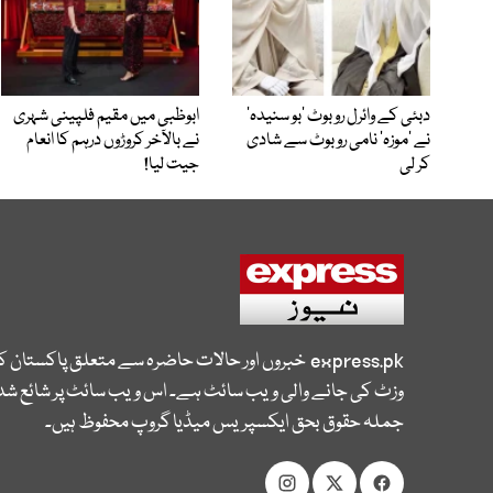
دبئی کے وائرل روبوٹ ’بو سنیدہ‘
ابوظبی میں مقیم فلپینی شہری
نے ’موزہ‘ نامی روبوٹ سے شادی
نے بالآخر کروڑوں درہم کا انعام
کر لی
جیت لیا!
express.pk
خبروں اور حالات حاضرہ سے متعلق پاکستان 
وزٹ کی جانے والی ویب سائٹ ہے۔ اس ویب سائٹ پر شائع شدہ
جملہ حقوق بحق ایکسپریس میڈیا گروپ محفوظ ہیں۔