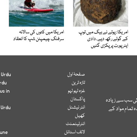
امریکا: پوتے نے بیگ میں توپ
امریکا میں کتوں کی سالانہ
کے گولے رکھ دیے، دادی
سرفنگ چیمپئن شپ کا انعقاد
ایئرپورٹ پر پکڑی گئیں
صفحۂ اول
 Urdu
تازہ ترین
rdu
غزہ لہو لہو
ws in
پاکستان
کی سب سے زیادہ
انٹر نیشنل
 Urdu
 تمام مواد کے
کھیل
انٹرٹینمنٹ
لائف اسٹائل
bune