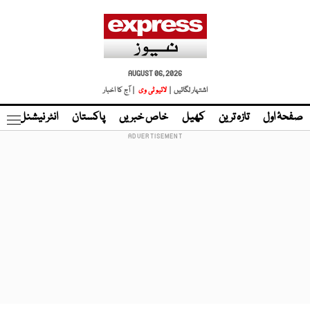
AUGUST 06, 2026
اشتہار لگائیں |
لائیو ٹی وی
| آج کا اخبار
صفحۂ اول
تازہ ترین
کھیل
خاص خبریں
پاکستان
انٹر نیشنل
ٹا