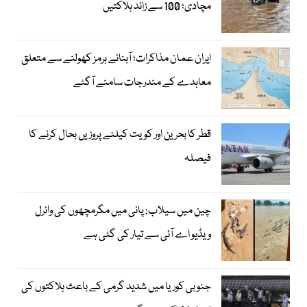
مچادی؛ 100 سے زائد ہلاکتیں
ایران عمان مذاکرات؛ آبنائے ہرمز کھولنے سے متعلق
معاہدے کے مندرجات سامنے آگئے
قطر کا بحرین اور کویت کیلئے پروزیں بحال کرنے کا
فیصلہ
چین میں سیلاب: پانی میں مگرمچھوں کی وائرل
ویڈیو اے آئی سے تیار کی گئی ہے
جنوبی کوریا میں شدید گرمی کے باعث ہلاکتوں کی