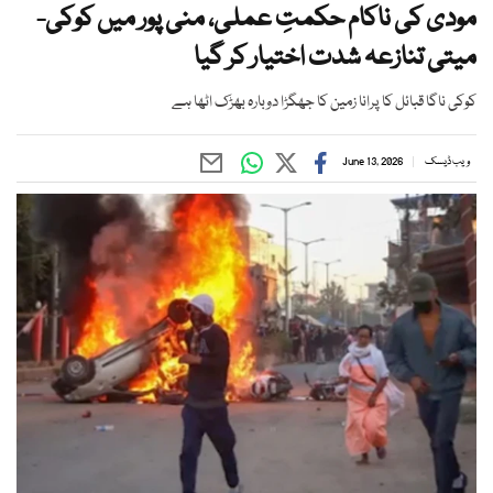
مودی کی ناکام حکمتِ عملی، منی پور میں کوکی-
میتی تنازعہ شدت اختیار کر گیا
کوکی ناگا قبائل کا پرانا زمین کا جھگڑا دوبارہ بھڑک اٹھا ہے
ویب ڈیسک
June 13, 2026