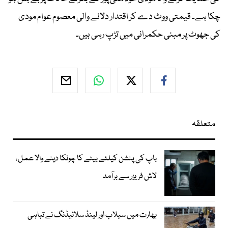
چکا ہے۔ قیمتی ووٹ دے کر اقتدار دلانے والی معصوم عوام مودی
کی جھوٹ پر مبنی حکمرانی میں تڑپ رہی ہیں۔
متعلقہ
باپ کی پنشن کیلئے بیٹے کا چونکا دینے والا عمل،
لاش فریزر سے برآمد
بھارت میں سیلاب اور لینڈ سلائیڈنگ نے تباہی