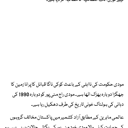
مودی حکومت کی نااہلی کے باعث کوکی ناگا قبائل کا پرانا زمین کا
جھگڑا دوبارہ بھڑک اٹھا ہے۔ مودی راج منی پور کو دوبارہ 1990 کی
دہائی کی ہولناک خونی تاریخ کی طرف دھکیل رہا ہے۔
عالمی ماہرین کے مطابق آزاد کشمیر میں پاکستان مخالف گروہوں
کی حمایت کرنے والا مودی خود منی پور کے بگڑتے حالات پر بے بس ہو