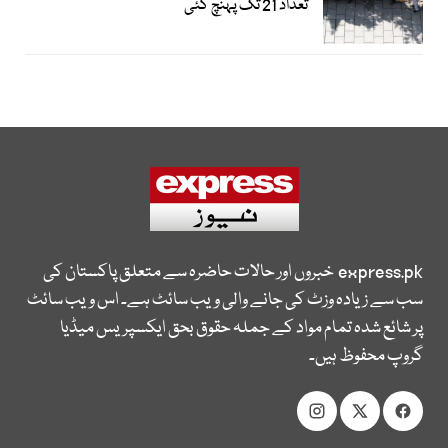
تعداد 21 تک پہنچ گئی
express.pk
خبروں اور حالات حاضرہ سے متعلق پاکستان کی
سب سے زیادہ وزٹ کی جانے والی ویب سائٹ ہے۔ اس ویب سائٹ
پر شائع شدہ تمام مواد کے جملہ حقوق بحق ایکسپریس میڈیا
گروپ محفوظ ہیں۔