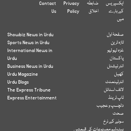
ایکسپریس
ضابطہ
Privacy
Contact
کے بارے
اخلاق
Policy
Us
میں
صفحۂ اول
Showbiz News in Urdu
تازہ ترین
Sports News in Urdu
غزہ لہو لہو
International News in
پاکستان
Urdu
انٹر نیشنل
Business News in Urdu
کھیل
Urdu Magazine
انٹرٹینمنٹ
Urdu Blogs
لائف اسٹائل
The Express Tribune
ٹاپ ٹرینڈ
Express Entertainment
دلچسپ و عجیب
صحت
سونے کے نرخ
پیٹرولیم مصنوعات کی قیمتیں