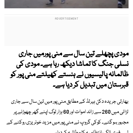
مودی پچھلے تین سال سے منی پورمیں جاری
نسلی جنگ کا تماشا دیکھ رہا ہے۔ مودی کی
ظالمانہ پالیسیوں نے ہنستے کھیلتے منی پور کو
قبرستان میں تبدیل کر دیا ہے۔
بھارتی جریدہ دکن ہیرلڈ کے مطابق منی پور میں تین سال سے جاری
لڑائی میں 260 سے زائد اموات اور 60 ہزار لوگ اپنے گھر چھوڑنے پر
مجبور ہو گئے۔ کوکی گروپ نے منی پور میں مزید خونریزی روکنے کے
لیے فوری الگ انتظامیہ کا مطالبہ کر دیا ہے۔