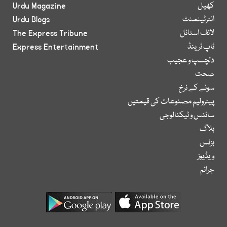
کھیل
Urdu Magazine
انٹرٹینمنٹ
Urdu Blogs
لائف اسٹائل
The Express Tribune
ٹاپ ٹرینڈ
Express Entertainment
دلچسپ و عجیب
صحت
سونے کے نرخ
پیٹرولیم مصنوعات کی قیمتیں
سائنس و ٹیکنالوجی
بلاگ
بزنس
ویڈیوز
جرائم