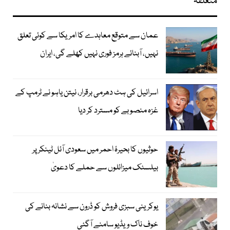
متعلقہ
عمان سے متوقع معاہدے کا امریکا سے کوئی تعلق
نہیں، آبنائے ہرمز فوری نہیں کھلے گی، ایران
اسرائیل کی ہٹ دھرمی برقرار، نیتن یاہو نے ٹرمپ کے
غزہ منصوبے کو مسترد کر دیا
حوثیوں کا بحیرۂ احمر میں سعودی آئل ٹینکر پر
بیلسٹک میزائلوں سے حملے کا دعویٰ
یوکرینی سبزی فروش کو ڈرون سے نشانہ بنانے کی
خوف ناک ویڈیو سامنے آگئی