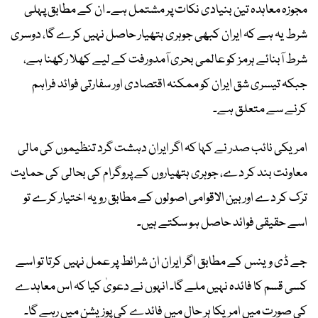
مجوزہ معاہدہ تین بنیادی نکات پر مشتمل ہے۔ ان کے مطابق پہلی
شرط یہ ہے کہ ایران کبھی جوہری ہتھیار حاصل نہیں کرے گا، دوسری
شرط آبنائے ہرمز کو عالمی بحری آمدورفت کے لیے کھلا رکھنا ہے،
جبکہ تیسری شق ایران کو ممکنہ اقتصادی اور سفارتی فوائد فراہم
کرنے سے متعلق ہے۔
امریکی نائب صدر نے کہا کہ اگر ایران دہشت گرد تنظیموں کی مالی
معاونت بند کر دے، جوہری ہتھیاروں کے پروگرام کی بحالی کی حمایت
ترک کر دے اور بین الاقوامی اصولوں کے مطابق رویہ اختیار کرے تو
اسے حقیقی فوائد حاصل ہو سکتے ہیں۔
جے ڈی وینس کے مطابق اگر ایران ان شرائط پر عمل نہیں کرتا تو اسے
کسی قسم کا فائدہ نہیں ملے گا۔ انہوں نے دعویٰ کیا کہ اس معاہدے
کی صورت میں امریکا ہر حال میں فائدے کی پوزیشن میں رہے گا۔