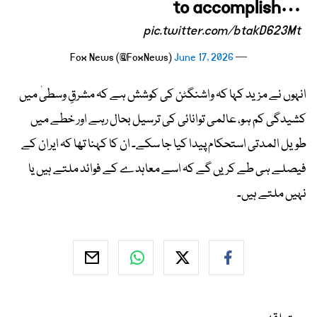
to accomplish…
pic.twitter.com/btakD623Mt
June 17, 2026
— Fox News (@FoxNews)
انہوں نے مزید کہا کہ واشنگٹن کی کوشش ہے کہ مشرقِ وسطیٰ میں
کشیدگی کم ہو، عالمی توانائی کی ترسیل بحال رہے اور خطے میں
طویل المدتی استحکام پیدا کیا جا سکے۔ ان کا کہنا تھا کہ ایران کے
فیصلے ہی طے کریں گے کہ اسے معاہدے کے فوائد ملتے ہیں یا
نہیں ملتے ہیں۔