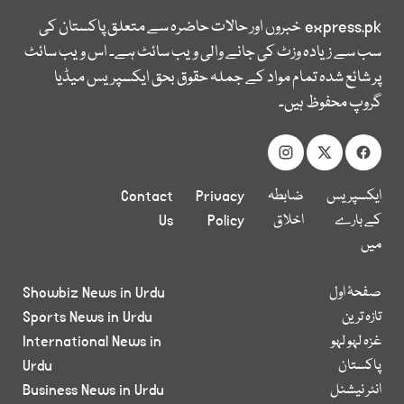
express.pk
خبروں اور حالات حاضرہ سے متعلق پاکستان کی
سب سے زیادہ وزٹ کی جانے والی ویب سائٹ ہے۔ اس ویب سائٹ
پر شائع شدہ تمام مواد کے جملہ حقوق بحق ایکسپریس میڈیا
گروپ محفوظ ہیں۔
ایکسپریس
ضابطہ
Privacy
Contact
کے بارے
اخلاق
Policy
Us
میں
صفحۂ اول
Showbiz News in Urdu
تازہ ترین
Sports News in Urdu
غزہ لہو لہو
International News in
پاکستان
Urdu
انٹر نیشنل
Business News in Urdu