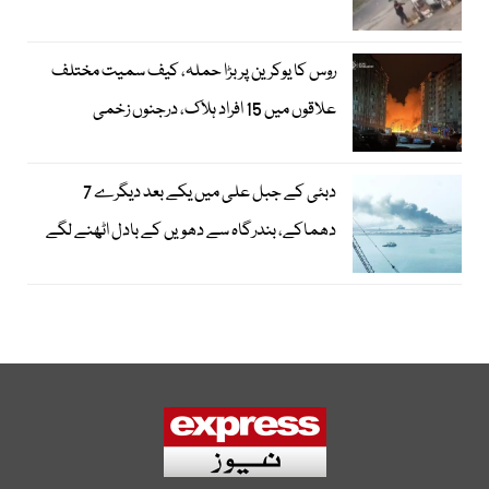
روس کا یوکرین پر بڑا حملہ، کیف سمیت مختلف
علاقوں میں 15 افراد ہلاک، درجنوں زخمی
دبئی کے جبل علی میں یکے بعد دیگرے 7
دھماکے، بندرگاہ سے دھویں کے بادل اٹھنے لگے