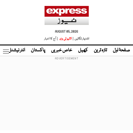
AUGUST 05, 2026
اشتہار لگائیں |
لائیو ٹی وی
| آج کا اخبار
صفحۂ اول
تازہ ترین
کھیل
خاص خبریں
پاکستان
انٹر نیشنل
ٹا