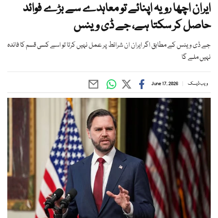
ایران اچھا رویہ اپنائے تو معاہدے سے بڑے فوائد
حاصل کر سکتا ہے، جے ڈی وینس
جے ڈی وینس کے مطابق اگر ایران ان شرائط پر عمل نہیں کرتا تو اسے کسی قسم کا فائدہ
نہیں ملے گا
ویب ڈیسک
June 17, 2026