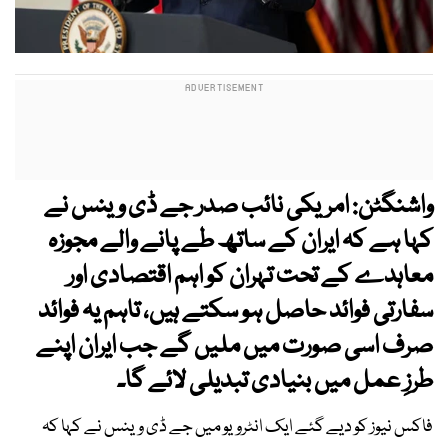
واشنگٹن: امریکی نائب صدر جے ڈی وینس نے
کہا ہے کہ ایران کے ساتھ طے پانے والے مجوزہ
معاہدے کے تحت تہران کو اہم اقتصادی اور
سفارتی فوائد حاصل ہو سکتے ہیں، تاہم یہ فوائد
صرف اسی صورت میں ملیں گے جب ایران اپنے
طرزِ عمل میں بنیادی تبدیلی لائے گا۔
فاکس نیوز کو دیے گئے ایک انٹرویو میں جے ڈی وینس نے کہا کہ