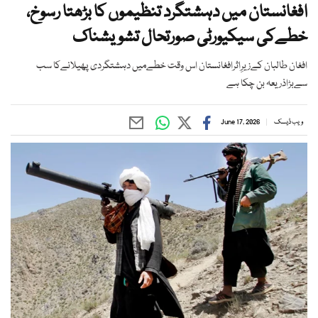
افغانستان میں دہشتگرد تنظیموں کا بڑھتا رسوخ،
خطےکی سیکیورٹی صورتحال تشویشناک
افغان طالبان کےزیرِاثرافغانستان اس وقت خطےمیں دہشتگردی پھیلانےکا سب
سےبڑاذریعہ بن چکا ہے
ویب ڈیسک
June 17, 2026