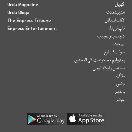
کھیل
Urdu Magazine
انٹرٹینمنٹ
Urdu Blogs
لائف اسٹائل
The Express Tribune
ٹاپ ٹرینڈ
Express Entertainment
دلچسپ و عجیب
صحت
سونے کے نرخ
پیٹرولیم مصنوعات کی قیمتیں
سائنس و ٹیکنالوجی
بلاگ
بزنس
ویڈیوز
جرائم