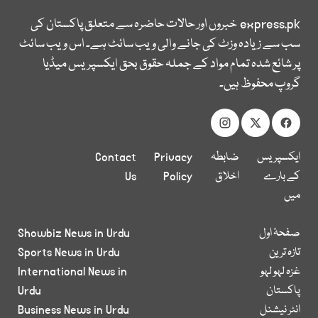
express.pk
خبروں اور حالات حاضرہ سے متعلق پاکستان کی
سب سے زیادہ وزٹ کی جانے والی ویب سائٹ ہے۔ اس ویب سائٹ
پر شائع شدہ تمام مواد کے جملہ حقوق بحق ایکسپریس میڈیا
گروپ محفوظ ہیں۔
ایکسپریس
ضابطہ
Privacy
Contact
کے بارے
اخلاق
Policy
Us
میں
صفحۂ اول
Showbiz News in Urdu
تازہ ترین
Sports News in Urdu
غزہ لہو لہو
International News in
پاکستان
Urdu
انٹر نیشنل
Business News in Urdu