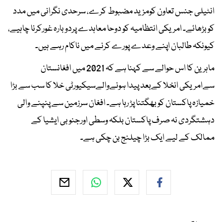
انٹیلی جنس تعاون کومزید مضبوط کرے، سرحدی نگرانی میں مدد
کوبڑھائے۔ امریکی انتظامیہ کو دوحا معاہدے پردوبارہ غورکرنا چاہیے،
کیونکہ طالبان اپنے وعدے پورے کرنے میں ناکام رہے ہیں۔
ماہرین کا اس حوالے سے کہنا ہے کہ 2021 میں افغانستان
سےامریکی انخلا کےبعد پیدا ہونےوالےسیکیورٹی خلا کا سب سے بڑا
خمیازہ پاکستان کو بھگتنا پڑ رہا ہے۔ افغان سرزمین سے پنپنے والی
دہشتگردی نہ صرف پاکستان بلکہ وسطی اورجنوبی ایشیا کے
ممالک کے لیے ایک بڑا چیلنج بن چکی ہے۔