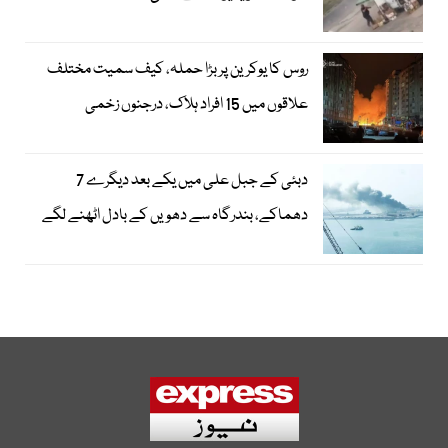
روس کا یوکرین پر بڑا حملہ، کیف سمیت مختلف
علاقوں میں 15 افراد ہلاک، درجنوں زخمی
دبئی کے جبل علی میں یکے بعد دیگرے 7
دھماکے، بندرگاہ سے دھویں کے بادل اٹھنے لگے