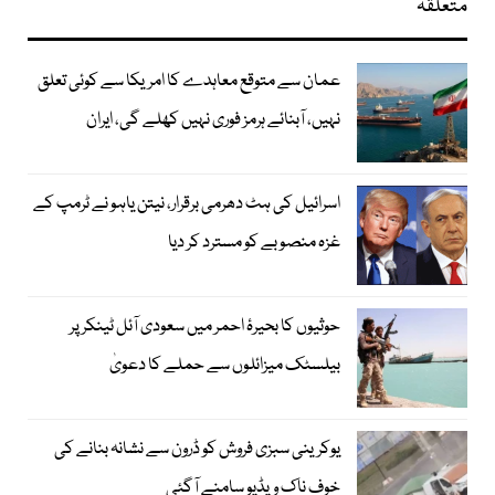
متعلقہ
عمان سے متوقع معاہدے کا امریکا سے کوئی تعلق
نہیں، آبنائے ہرمز فوری نہیں کھلے گی، ایران
اسرائیل کی ہٹ دھرمی برقرار، نیتن یاہو نے ٹرمپ کے
غزہ منصوبے کو مسترد کر دیا
حوثیوں کا بحیرۂ احمر میں سعودی آئل ٹینکر پر
بیلسٹک میزائلوں سے حملے کا دعویٰ
یوکرینی سبزی فروش کو ڈرون سے نشانہ بنانے کی
خوف ناک ویڈیو سامنے آگئی