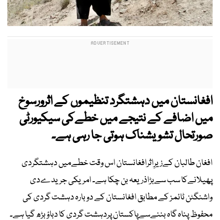
افغانستان میں دہشتگرد تنظیموں کے اثرورسوخ
میں اضافے کے نتیجے میں خطےکی سیکیورٹی
صورتحال تشویشناک ہوتی جا رہی ہے۔
افغان طالبان کےزیرِاثرافغانستان اس وقت خطےمیں دہشتگردی
پھیلانےکا سب سےبڑاذریعہ بن چکا ہے۔ امریکی جریدےدی
واشنگٹن ٹائمز کے مطابق افغانستان کے دوبارہ دہشت گردی کی
محفوظ پناہ گاہ بننےسےپاکستان پردہشت گردی کا دباؤ بڑھ گیا ہے۔