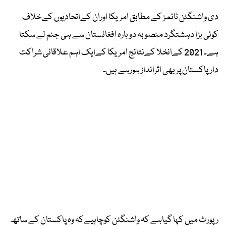
دی واشنگٹن ٹائمز کے مطابق امریکا اوران کےاتحادیوں کےخلاف
کوئی بڑا دہشتگرد منصوبہ دوبارہ افغانستان سے ہی جنم لے سکتا
ہے۔ 2021 کےانخلا کےنتائج امریکا کےایک اہم علاقائی شراکت
دارپاکستان پربھی اثرانداز ہورہے ہیں۔
رپورٹ میں کہا گیاہے کہ واشنگٹن کوچاہیےکہ وہ پاکستان کے ساتھ